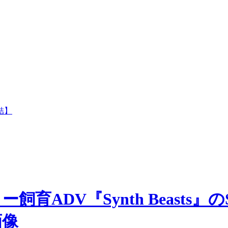
結】
ADV『Synth Beasts』のS
画像