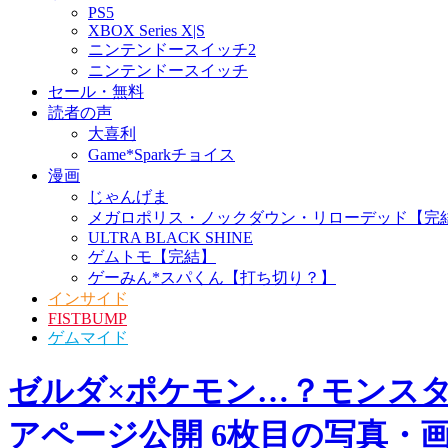
PS5
XBOX Series X|S
ニンテンドースイッチ2
ニンテンドースイッチ
セール・無料
読者の声
大喜利
Game*Sparkチョイス
漫画
じゃんげま
メガロポリス・ノックダウン・リローデッド【完
ULTRA BLACK SHINE
ゲムトモ【完結】
ゲーみん*スパくん【打ち切り？】
インサイド
FISTBUMP
ゲムマイド
ゼルダ×ポケモン…？モンスター飼育
アページ公開 6枚目の写真・