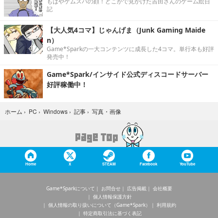
もはやゲムスパの顔！どこかで見かけた吉田さんのゲーム絵日
記
【大人気4コマ】じゃんげま（Junk Gaming Maide
n）
Game*Sparkの一大コンテンツに成長した4コマ。単行本も好評
発売中！
Game*Spark/インサイド公式ディスコードサーバー
好評稼働中！
写真・画像
ホーム
›
PC
›
Windows
›
記事
›
Home
X
STEAM
Facebook
YouTube
Game*Sparkについて
お問合せ
広告掲載
会社概要
個人情報保護方針
個人情報の取り扱いについて（Game*Spark）
利用規約
特定商取引法に基づく表記