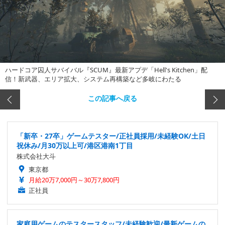
ハードコア囚人サバイバル『SCUM』最新アプデ「Hell's Kitchen」配
信！新武器、エリア拡大、システム再構築など多岐にわたる
この記事へ戻る
「新卒・27卒」ゲームテスター/正社員採用/未経験OK/土日
祝休み/月30万以上可/港区港南1丁目
株式会社大斗
東京都
月給20万7,000円～30万7,800円
正社員
家庭用ゲームのテスタースタッフ/未経験歓迎/最新ゲームの