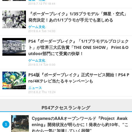
2019.7.12 Fri 18:44
『ボーダーブレイク』1/35プラモデル「輝星・空式」
発売決定！あの1/1プラモが手元でも楽しめる
ゲーム文化
2019.6.4 Tue 14:00
PS4『ボーダーブレイク』「1/1プラモデルプロジェク
ト」が世界三大広告賞「THE ONE SHOW」 Print＆O
utdoor部門にて受賞の快挙！
ゲーム文化
2019.5.14 Tue 0:00
PS4版『ボーダーブレイク』正式サービス開始！PS4 P
ro/4Kテレビ当たるキャンペーンも
ニュース
2018.8.2 Thu 15:24
PS4アクセスランキング
CygamesのAAAオープンワールド『Project Awak
ening』開発状況が明らかに！発表から約10年、“こ
れから一気に加速していく段階”