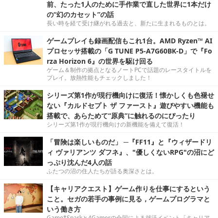
前、たった1人のために手作業で直した世界に1本だけ
の“幻のカセット”の話
長い時を経て受け継がれる過去と、新たに生まれるものとは。
ゲームプレイも録画配信もこれ1台。AMD Ryzen™ AI
プロセッサ搭載の「G TUNE P5-A7G60BK-D」で『Fo
rza Horizon 6』の世界を駆け回る
ゲーム＆制作の拠点となるノートPCで話題のレースタイトルを
プレイ。放熱性能もチェックしました！
シリーズ第1作が現行機向けに復活！懐かしくも色褪せ
ない『カルドセプト ザ ファースト』遊びやすい機能も
搭載で、あらためて“原典”に触れるのにぴったり
シリーズ第1作が現行機向けの新機能を備えて復活！
「冒険は楽しいものだ」 ─『FF11』と『ウィザードリ
ィ ヴァリアンツ ダフネ』、"優しくないRPG"の沼にど
っぷり沈んだ4人の話
ふたつの沼の住人たちが語る奥深さとは。
【キャリアクエスト】ゲーム作りを仕事にするという
こと。セガの若手の事例に見る，ゲームプログラマと
いう働き方
Game*Sparkと4Gamerの合同による就活イベント「キャリア