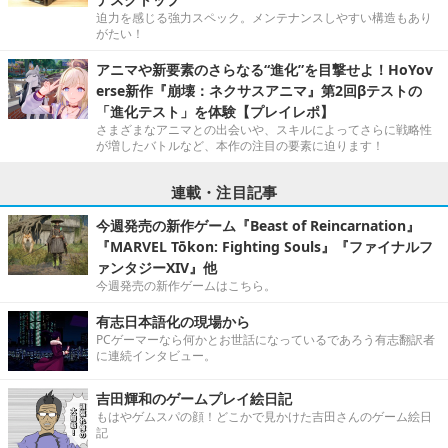
迫力を感じる強力スペック。メンテナンスしやすい構造もあり
がたい！
アニマや新要素のさらなる“進化”を目撃せよ！HoYov
erse新作『崩壊：ネクサスアニマ』第2回βテストの
「進化テスト」を体験【プレイレポ】
さまざまなアニマとの出会いや、スキルによってさらに戦略性
が増したバトルなど、本作の注目の要素に迫ります！
連載・注目記事
今週発売の新作ゲーム『Beast of Reincarnation』
『MARVEL Tōkon: Fighting Souls』『ファイナルフ
ァンタジーXIV』他
今週発売の新作ゲームはこちら。
有志日本語化の現場から
PCゲーマーなら何かとお世話になっているであろう有志翻訳者
に連続インタビュー。
吉田輝和のゲームプレイ絵日記
もはやゲムスパの顔！どこかで見かけた吉田さんのゲーム絵日
記