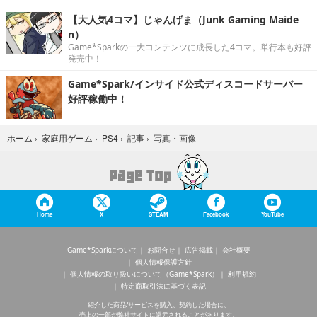
【大人気4コマ】じゃんげま（Junk Gaming Maide
n）
Game*Sparkの一大コンテンツに成長した4コマ。単行本も好評
発売中！
Game*Spark/インサイド公式ディスコードサーバー
好評稼働中！
写真・画像
ホーム
›
家庭用ゲーム
›
PS4
›
記事
›
Home
X
STEAM
Facebook
YouTube
Game*Sparkについて
お問合せ
広告掲載
会社概要
個人情報保護方針
個人情報の取り扱いについて（Game*Spark）
利用規約
特定商取引法に基づく表記
紹介した商品/サービスを購入、契約した場合に、
売上の一部が弊社サイトに還元されることがあります。