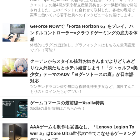
クエスト」の第4回が東京都立産業貿易センター浜松町館で開催
されました。このイベントに合わせて取材した、各社の現場で
実際に働いている若手社員へのインタビューをお届けします。
GeForce NOWで『Forza Horizon 6』をプレイ。ハ
ンドルコントローラー×クラウドゲーミングの底力を体
感
体感的にラグはほぼ無し。グラフィックスはもちろん最高設定
でプレイ可能！
クーデレからスタイル抜群お姉さんまでよりどりみど
りな人外娘たちとホテル経営しよう！「クトゥルフ×美
少女」テーマのADV『ヨグ=ソトースの庭』が日本語
対応
ツンデレドラゴン娘や無口な複眼死神美少女など、属性てんこ
もりのヒロインたちがアツい！
ゲームコマースの最前線ーXsolla特集
Xsollaの最新情報はこちらから！
AAAゲームも制作も妥協なし。「Lenovo Legion To
wer 5」はCore Ultra世代の“全てこなせるゲーミング
デスクトップ”