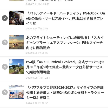
2026.7.11 Sat 15:30
『バトルフィールド: ハードライン』PS4/Xbox On
e版の販売・サービス終了へ。PC版は引き続きプレ
イ可能
2026.3.24 Tue 2:53
あのフライトシューティングに続編登場！『スカイ
ギャンブラー：エアスプレマシー2』PS4/スイッチ
向けに配信開始
2022.3.25 Fri 20:00
PS4版『ARK: Survival Evolved』公式サーバーは9
月30日午前9時で停止―最終データは外部サービス
で継続利用可能
2023.9.28 Thu 12:54
『パワフルプロ野球2026-2027』マイライフの詳細
公開！過去最大・総勢24名の彼女候補キャラクター
も一挙お披露目
2026.5.29 Fri 20:30