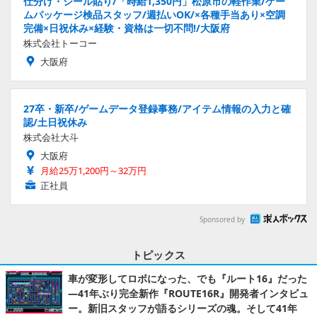
仕分け・シール貼り/「時給1,350円」松原市の軽作業/ゲー
ムパッケージ検品スタッフ/週払いOK/×各種手当あり×空調
完備×日祝休み×経験・資格は一切不問!/大阪府
株式会社トーコー
大阪府
27卒・新卒/ゲームデータ登録事務/アイテム情報の入力と確
認/土日祝休み
株式会社大斗
大阪府
月給25万1,200円～32万円
正社員
Sponsored by
トピックス
車が変形してロボになった、でも『ルート16』だった
―41年ぶり完全新作『ROUTE16R』開発者インタビュ
ー。新旧スタッフが語るシリーズの魂。そして41年