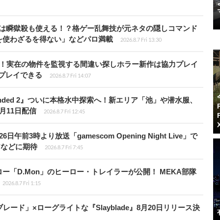
プールは瞬獄殺も使える！？格ゲー乱舞技が元ネタの隠しコマンド
を使わざるを得ない」などパロ満載
2026.8.7 Fri 13:30
始！実在の物件を監視する間違い探しホラー新作は協力プレイ
プレイできる
2026.8.7 Fri 14:07
unded 2』ついに本格水中探索へ！新エリア「池」や潜水服、
月11日配信
2026.8.7 Fri 12:45
前3時より放送「gamescom Opening Night Live」で
アなどに期待
2026.8.7 Fri 7:45
「D.Mon」のヒーロー・トレイラーが公開！ MEKA部隊
2026.8.7 Fri 1:15
ード」×ローグライトな『Slayblade』8月20日リリース決