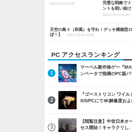
完璧な戦略でト
2023.3.31 Fri 8:00
ントを戦い抜け
2023.3.10 Fri 10:30
天空の島々（和風）を守れ！デッキ構築型ロー
ぼ！】
2023.1.28 Sat 20:00
PC アクセスランキング
マーベル新作格ゲー『MARVEL
ンベータで指摘のPC版
『ゴーストリコン ワイルドラン
X/S/PCにて4K解像度お
【閲覧注意】中世日本オープン
セス開始！キャラクリし