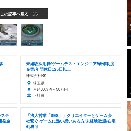
この記事へ戻る
5/5
駅
未経験採用枠/ゲームテストエンジニア/研修制度
充実/年間休日125日以上
株式会社RK
埼玉県
月給30万円～50万円
正社員
システ
「法人営業「SES」」クリエイターとゲーム会
開発企
社繋ぐ ゲームに熱い想いある方/未経験歓迎/在宅
勤務可