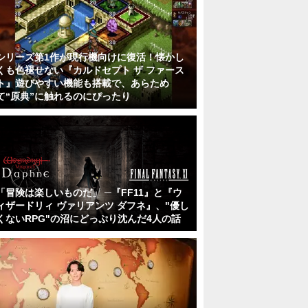
シリーズ第1作が現行機向けに復活！懐かし
くも色褪せない『カルドセプト ザ ファース
ト』遊びやすい機能も搭載で、あらため
て“原典”に触れるのにぴったり
「冒険は楽しいものだ」 ─『FF11』と『ウ
ィザードリィ ヴァリアンツ ダフネ』、"優し
くないRPG"の沼にどっぷり沈んだ4人の話