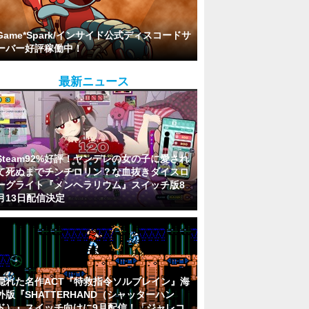
Game*Spark/インサイド公式ディスコードサ
ーバー好評稼働中！
最新ニュース
Steam92%好評！ヤンデレの女の子に愛され
て死ぬまでチンチロリン？な血抜きダイスロ
ーグライト『メンヘラリウム』スイッチ版8
月13日配信決定
隠れた名作ACT『特救指令ソルブレイン』海
外版『SHATTERHAND（シャッターハン
ド）』スイッチ向けに9月配信！「ジャレコ