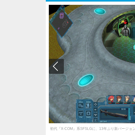
初代『X-COM』系SFSLGに、13年ぶり新バージョン『UFO