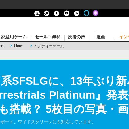
家庭用ゲーム
セール・無料
読者の声
漫画
イン
ac
Linux
インディーゲーム
』系SFSLGに、13年ぶり
terrestrials Platin
も搭載？ 5枚目の写真・画
サポート、ワイドスクリーンにも対応しています。