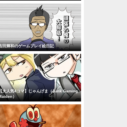
吉田輝和のゲームプレイ絵日記
【大人気4コマ】じゃんげま（Junk Gaming
Maiden）