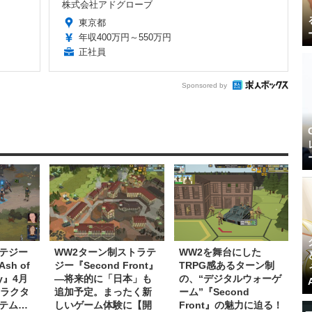
株式会社アドグローブ
東京都
年収400万円～550万円
正社員
Sponsored by
テジー
WW2ターン制ストラテ
WW2を舞台にした
h of
ジー『Second Front』
TRPG感あるターン制
ay』4月
―将来的に「日本」も
の、“デジタルウォーゲ
ャラクタ
追加予定。まったく新
ーム”『Second
テム…
しいゲーム体験に【開
Front』の魅力に迫る！