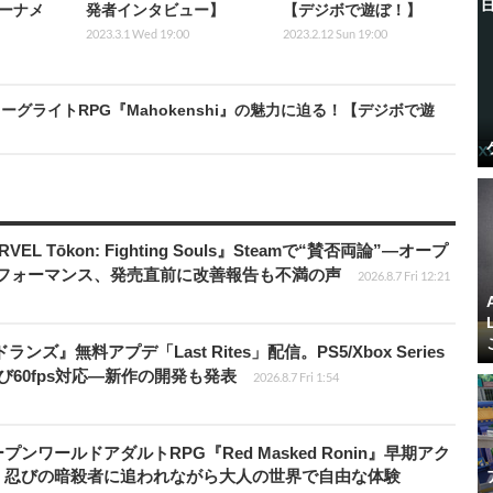
ーナメ
発者インタビュー】
【デジボで遊ぼ！】
2023.3.1 Wed 19:00
2023.2.12 Sun 19:00
グライトRPG『Mahokenshi』の魅力に迫る！【デジボで遊
 Tōkon: Fighting Souls』Steamで“賛否両論”―オープ
パフォーマンス、発売直前に改善報告も不満の声
2026.8.7 Fri 12:21
ズ』無料アプデ「Last Rites」配信。PS5/Xbox Series
よび60fps対応―新作の開発も発表
2026.8.7 Fri 1:54
ワールドアダルトRPG『Red Masked Ronin』早期アク
、忍びの暗殺者に追われながら大人の世界で自由な体験