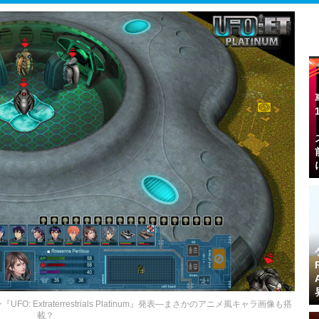
: Extraterrestrials Platinum』発表―まさかのアニメ風キャラ画像も搭
載？