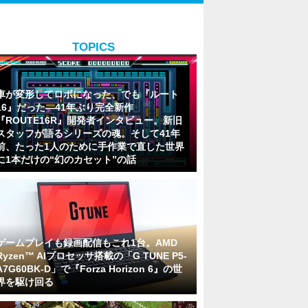
TOPICS
車が変形してロボになった、でも『ルート
16』だった―41年ぶり完全新作
『ROUTE16R』開発者インタビュー。新旧
スタッフが語るシリーズの魂。そして41年
前、たった1人のために手作業で直した世界
に1本だけの“幻のカセット”の話
ゲームプレイも録画配信もこれ1台。AMD
Ryzen™ AIプロセッサ搭載の「G TUNE P5-
A7G60BK-D」で『Forza Horizon 6』の世
界を駆け回る