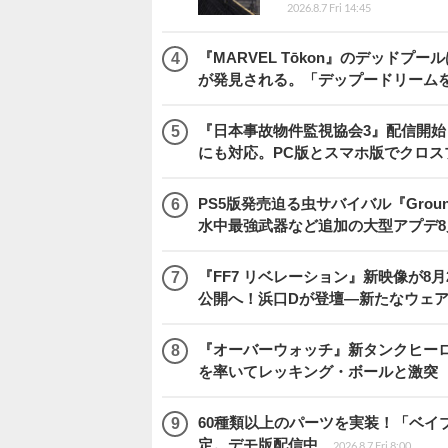
2026.8.7 Fri 14:45
『MARVEL Tōkon』のデッド
が発見される。「デップードリーム
『日本事故物件監視協会3』配信開
にも対応。PC版とスマホ版でクロス
PS5版発売迫る虫サバイバル『Gro
水中最強武器など追加の大型アプデ8
『FF7 リベレーション』新映像が8月26日午
公開へ！浜口Dが登壇―新たなウェ
『オーバーウォッチ』新タンクヒーロー
を率いてレッキング・ボールと激突
60種類以上のパーツを実装！「ベイブレ
定。デモ版配信中
2026.8.7 Fri 8:00