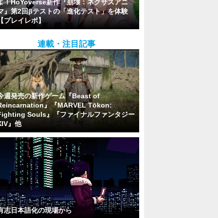
よ！HoYoverse新作『崩壊：ネクサスアニ
マ』第2回βテストの「進化テスト」を体験
【プレイレポ】
連載・注目記事
今週発売の新作ゲーム『Beast of
Reincarnation』『MARVEL Tōkon:
Fighting Souls』『ファイナルファンタジー
XIV』他
有志日本語化の現場から