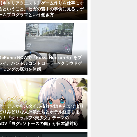
【キャリアクエスト】ゲーム作りを仕事にす
るということ。セガの若手の事例に見る，ゲ
ームプログラマという働き方
GeForce NOWで『Forza Horizon 6』をプ
レイ。ハンドルコントローラー×クラウドゲ
ーミングの底力を体感
クーデレからスタイル抜群お姉さんまでより
どりみどりな人外娘たちとホテル経営しよ
う！「クトゥルフ×美少女」テーマの
ADV『ヨグ=ソトースの庭』が日本語対応