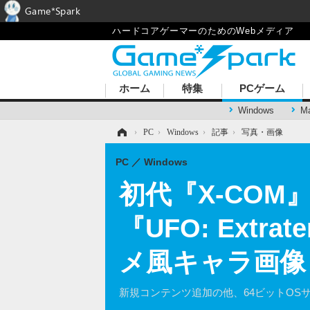
Game*Spark
ハードコアゲーマーのためのWebメディア
ホーム
特集
PCゲーム
Windows
M
ホーム
›
PC
›
Windows
›
記事
›
写真・画像
PC
Windows
初代『X-COM
『UFO: Extra
メ風キャラ画像
新規コンテンツ追加の他、64ビットOS