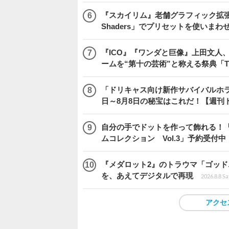
『スカイリム』老舗グラフィック拡張ツ
Shaders」でプリセットを使いまわ
『ICO』『ワンダと巨像』上田文人
ームを“第十の芸術”と称える祭典「The 
「ドリキャス向け新作サバイバルホラー『
日～8月8日の秘宝はこれだ！【週刊
自分の手でドットを作って飾れる！
ムコレクション Vol.3」予約受付中
『メダロット2』のトラウマ「ゴッド
を、あえてデジタルで再現
2026.8.8 Sa
アクセ