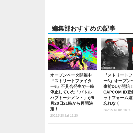
編集部おすすめの記事
オープンベータ開催中
『ストリートフ
『ストリートファイタ
ー6』オープン
ー6』不具合発生で一時
事前DLが開始
停止していた「バトル
CAPCOM ID
ハブトーナメント」が5
ットフォーム連
月20日21時から再開決
忘れなく
定！
2023.5.16 Tue 18:30
2023.5.20 Sat 18:20