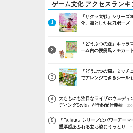
ゲーム文化 アクセスランキ
『サクラ大戦』シリーズ3
化、凛とした抜刀ポーズ
『どうぶつの森』キャラマ
ーム内の便箋風メモカード
『どうぶつの森』ミッチ
でアレンジできるシール
太ももにも注目なライザのウェディ
ディングStyle」が予約受付開始
2026
『Fallout』シリーズのパワーアーマ
重厚感あふれる立ち姿にうっとり
20