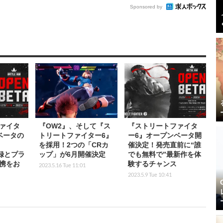
Sponsored by
ァイタ
『OW2』、そして『ス
『ストリートファイタ
ベータの
トリートファイター6』
ー6』オープンベータ開
！
を採用！2つの「CRカ
催決定！発売直前に“誰
登録とプラ
ップ」が6月開催決定
でも無料で”最新作を体
携をお
験するチャンス
2023.5.16 Tue 11:01
2023.5.9 Tue 10:41