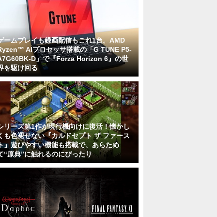
ゲームプレイも録画配信もこれ1台。AMD
Ryzen™ AIプロセッサ搭載の「G TUNE P5-
A7G60BK-D」で『Forza Horizon 6』の世
界を駆け回る
シリーズ第1作が現行機向けに復活！懐かし
くも色褪せない『カルドセプト ザ ファース
ト』遊びやすい機能も搭載で、あらため
て“原典”に触れるのにぴったり