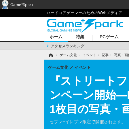
Game*Spark
ハードコアゲーマーのためのWebメディア
ホーム
特集
PCゲーム
アクセスランキング
ホーム
›
ゲーム文化
›
イベント
›
記事
›
写真・画
ゲーム文化
イベント
『ストリートフ
ンペーン開始―P
1枚目の写真・
セブン−イレブン限定で開催されます。