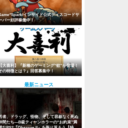
Game*Spark/インサイド公式ディスコードサ
ーバー好評稼働中！
【大喜利】『新種のゲーミング“蚊”が登場！
その特徴とは？』回答募集中！
最新ニュース
若者、ドラッグ、怪物、そして容赦なく死ぬ
仲間たち―B級ティーンホラーの“お約束”満
載なPS2『Obscure II』を振り返ろう【特