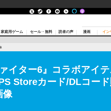
家庭用ゲーム
セール・無料
読者の声
漫画
イン
像
ァイター6』コラボアイ
S Storeカード/DLコ
画像