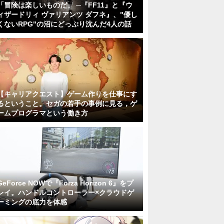
「冒険は楽しいものだ」 ─『FF11』と『ウ
ィザードリィ ヴァリアンツ ダフネ』、"優し
くないRPG"の沼にどっぷり沈んだ4人の話
【キャリアクエスト】ゲーム作りを仕事にす
るということ。セガの若手の事例に見る，ゲ
ームプログラマという働き方
GeForce NOWで『Forza Horizon 6』をプ
レイ。ハンドルコントローラー×クラウドゲ
ーミングの底力を体感