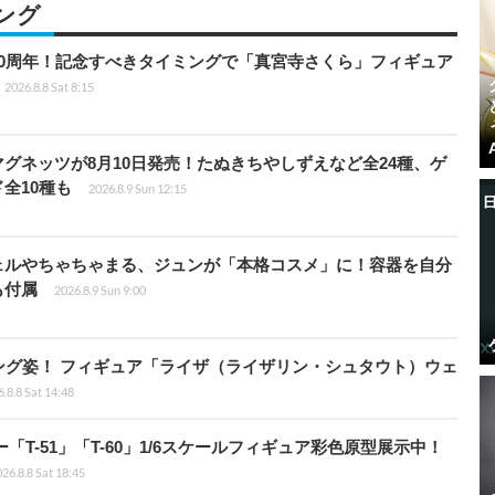
ング
0周年！記念すべきタイミングで「真宮寺さくら」フィギュア
2026.8.8 Sat 8:15
グネッツが8月10日発売！たぬきちやしずえなど全24種、ゲ
全10種も
2026.8.9 Sun 12:15
ェルやちゃちゃまる、ジュンが「本格コスメ」に！容器を自分
も付属
2026.8.9 Sun 9:00
ング姿！ フィギュア「ライザ（ライザリン・シュタウト）ウェ
.8.8 Sat 14:48
ー「T-51」「T-60」1/6スケールフィギュア彩色原型展示中！
26.8.8 Sat 18:45