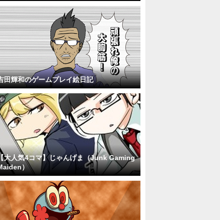
吉田輝和のゲームプレイ絵日記
【大人気4コマ】じゃんげま（Junk Gaming
Maiden）