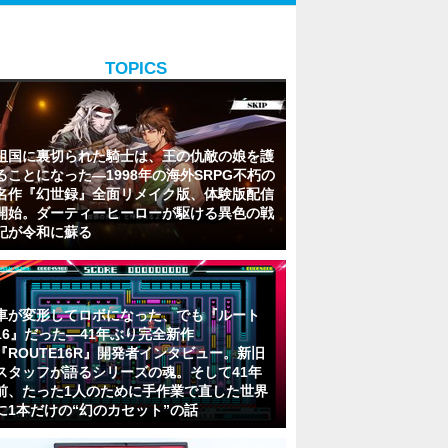
TOPICS
祖国に裏切られた騎士は、王の仇敵の娘を護
ることになった―1998年の海外SRPG不朽の
名作『幻世録』全面リメイク版、体験版配信
開始。ダーティーヒーローが駆ける異色の戦
記が令和に蘇る
車が変形してロボになった、でも『ルート
16』だった―41年ぶり完全新作
『ROUTE16R』開発者インタビュー。新旧
スタッフが語るシリーズの魂。そして41年
前、たった1人のために手作業で直した世界
に1本だけの“幻のカセット”の話