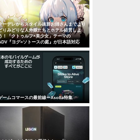
クーデレからスタイル抜群お姉さんまでより
どりみどりな人外娘たちとホテル経営しよ
う！「クトゥルフ×美少女」テーマの
ADV『ヨグ=ソトースの庭』が日本語対応
ゲームコマースの最前線ーXsolla特集