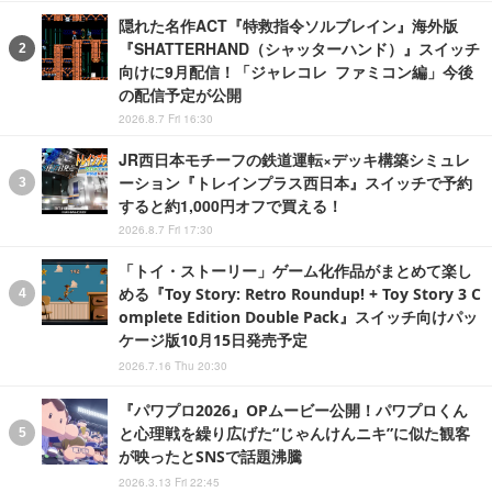
隠れた名作ACT『特救指令ソルブレイン』海外版
『SHATTERHAND（シャッターハンド）』スイッチ
向けに9月配信！「ジャレコレ ファミコン編」今後
の配信予定が公開
2026.8.7 Fri 16:30
JR西日本モチーフの鉄道運転×デッキ構築シミュレ
ーション『トレインプラス西日本』スイッチで予約
すると約1,000円オフで買える！
2026.8.7 Fri 17:30
「トイ・ストーリー」ゲーム化作品がまとめて楽し
める『Toy Story: Retro Roundup! + Toy Story 3 C
omplete Edition Double Pack』スイッチ向けパッ
ケージ版10月15日発売予定
2026.7.16 Thu 20:30
『パワプロ2026』OPムービー公開！パワプロくん
と心理戦を繰り広げた“じゃんけんニキ”に似た観客
が映ったとSNSで話題沸騰
2026.3.13 Fri 22:45