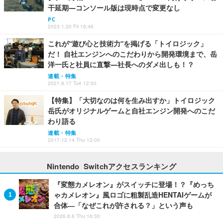
干延期―コンソール版は現時点で変更なし
PC
2023.1.20 Fri 19:46
これが“遊び心と技術力”を掲げる「トイロジック」
だ！ 自社エンジンへのこだわりから開発環境まで、岳
洋一氏と社員に直撃―社長へのダメ出しも！？
連載・特集
2021.8.17 Tue 12:00
【特集】「大切なのは何を生み出すか」トイロジック
岳氏がオリジナルゲームと自社エンジン開発へのこだ
わり語る
連載・特集
2017.12.14 Thu 12:00
Nintendo Switchアクセスランキング
『変態カメレオン』がスイッチに登場！？『めっち
ゃカメレオン』風ロゴに粗製乱造HENTAIゲームが
合体―「なぜこれが許される？」という声も
2026.8.6 Thu 16:30