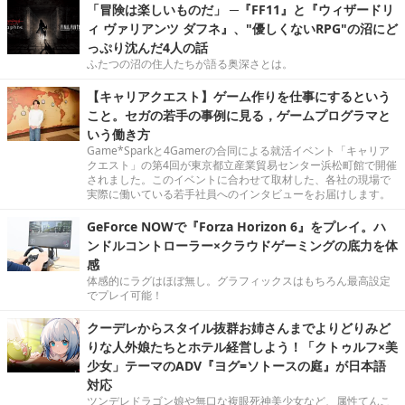
「冒険は楽しいものだ」 ─『FF11』と『ウィザードリ
ィ ヴァリアンツ ダフネ』、"優しくないRPG"の沼にど
っぷり沈んだ4人の話
ふたつの沼の住人たちが語る奥深さとは。
【キャリアクエスト】ゲーム作りを仕事にするという
こと。セガの若手の事例に見る，ゲームプログラマと
いう働き方
Game*Sparkと4Gamerの合同による就活イベント「キャリア
クエスト」の第4回が東京都立産業貿易センター浜松町館で開催
されました。このイベントに合わせて取材した、各社の現場で
実際に働いている若手社員へのインタビューをお届けします。
GeForce NOWで『Forza Horizon 6』をプレイ。ハ
ンドルコントローラー×クラウドゲーミングの底力を体
感
体感的にラグはほぼ無し。グラフィックスはもちろん最高設定
でプレイ可能！
クーデレからスタイル抜群お姉さんまでよりどりみど
りな人外娘たちとホテル経営しよう！「クトゥルフ×美
少女」テーマのADV『ヨグ=ソトースの庭』が日本語
対応
ツンデレドラゴン娘や無口な複眼死神美少女など、属性てんこ