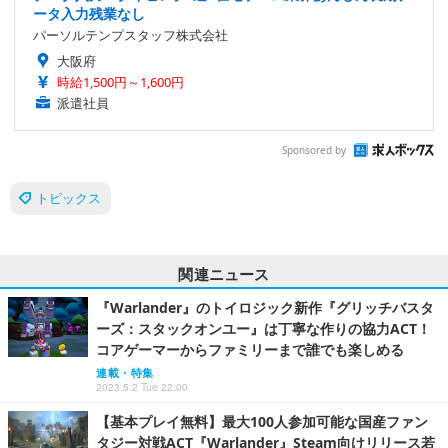
ータ入力残業なし
パーソルテンプスタッフ株式会社
大阪府
時給1,500円～1,600円
派遣社員
Sponsored by
トピックス
関連ニュース
『Warlander』のトイロジック新作『グリッチバスタ
ーズ：スタックオンユー』は丁寧な作りの協力ACT！
コアゲーマーからファミリーまで誰でも楽しめる
連載・特集
2023.5.2 Tue 22:00
【基本プレイ無料】最大100人参加可能な国産ファン
タジー対戦ACT『Warlander』Steam向けリリース若