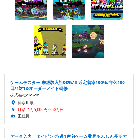
ゲームテスター 未経験入社98%/直近定着率100%/年休130
日/1対1&オーダーメイド研修
株式会社growm
神奈川県
月給21万5,000円～50万円
正社員
データ入力・タイピング/週1在宅ゲーム業界あんしん長期デ