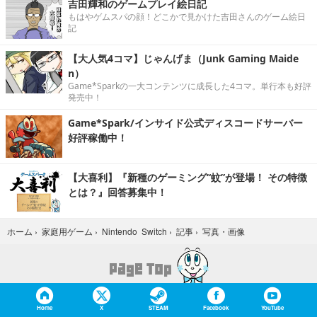
吉田輝和のゲームプレイ絵日記
もはやゲムスパの顔！どこかで見かけた吉田さんのゲーム絵日
記
【大人気4コマ】じゃんげま（Junk Gaming Maide
n）
Game*Sparkの一大コンテンツに成長した4コマ。単行本も好評
発売中！
Game*Spark/インサイド公式ディスコードサーバー
好評稼働中！
【大喜利】『新種のゲーミング“蚊”が登場！ その特徴
とは？』回答募集中！
写真・画像
ホーム
›
家庭用ゲーム
›
Nintendo Switch
›
記事
›
Home
X
STEAM
Facebook
YouTube