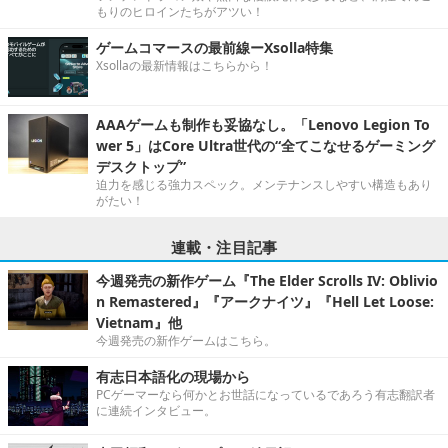
もりのヒロインたちがアツい！
ゲームコマースの最前線ーXsolla特集
Xsollaの最新情報はこちらから！
AAAゲームも制作も妥協なし。「Lenovo Legion To
wer 5」はCore Ultra世代の“全てこなせるゲーミング
デスクトップ”
迫力を感じる強力スペック。メンテナンスしやすい構造もあり
がたい！
連載・注目記事
今週発売の新作ゲーム『The Elder Scrolls IV: Oblivio
n Remastered』『アークナイツ』『Hell Let Loose:
Vietnam』他
今週発売の新作ゲームはこちら。
有志日本語化の現場から
PCゲーマーなら何かとお世話になっているであろう有志翻訳者
に連続インタビュー。