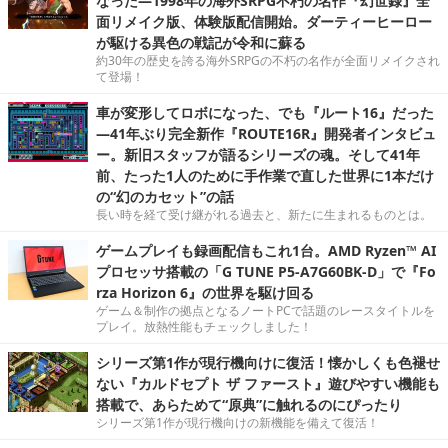
なった―1998年の海外SRPG不朽の名作『幻世録』全
面リメイク版、体験版配信開始。ダーティーヒーロー
が駆ける異色の戦記が令和に蘇る
約30年の歴史を誇る海外SRPGの不朽の名作が全面リメイクされ
て登場！
車が変形してロボになった、でも『ルート16』だった
―41年ぶり完全新作『ROUTE16R』開発者インタビュ
ー。新旧スタッフが語るシリーズの魂。そして41年
前、たった1人のために手作業で直した世界に1本だけ
の“幻のカセット”の話
長い時を経て受け継がれる過去と、新たに生まれるものとは。
ゲームプレイも録画配信もこれ1台。AMD Ryzen™ AI
プロセッサ搭載の「G TUNE P5-A7G60BK-D」で『Fo
rza Horizon 6』の世界を駆け回る
ゲーム＆制作の拠点となるノートPCで話題のレースタイトルを
プレイ。放熱性能もチェックしました！
シリーズ第1作が現行機向けに復活！懐かしくも色褪せ
ない『カルドセプト ザ ファースト』遊びやすい機能も
搭載で、あらためて“原典”に触れるのにぴったり
シリーズ第1作が現行機向けの新機能を備えて復活！