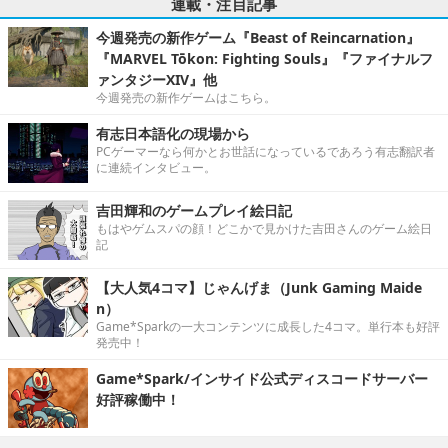
連載・注目記事
今週発売の新作ゲーム『Beast of Reincarnation』
『MARVEL Tōkon: Fighting Souls』『ファイナルフ
ァンタジーXIV』他
今週発売の新作ゲームはこちら。
有志日本語化の現場から
PCゲーマーなら何かとお世話になっているであろう有志翻訳者
に連続インタビュー。
吉田輝和のゲームプレイ絵日記
もはやゲムスパの顔！どこかで見かけた吉田さんのゲーム絵日
記
【大人気4コマ】じゃんげま（Junk Gaming Maide
n）
Game*Sparkの一大コンテンツに成長した4コマ。単行本も好評
発売中！
Game*Spark/インサイド公式ディスコードサーバー
好評稼働中！