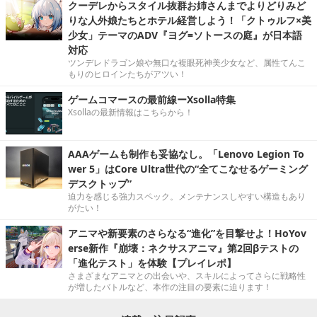
クーデレからスタイル抜群お姉さんまでよりどりみど
りな人外娘たちとホテル経営しよう！「クトゥルフ×美
少女」テーマのADV『ヨグ=ソトースの庭』が日本語
対応
ツンデレドラゴン娘や無口な複眼死神美少女など、属性てんこ
もりのヒロインたちがアツい！
ゲームコマースの最前線ーXsolla特集
Xsollaの最新情報はこちらから！
AAAゲームも制作も妥協なし。「Lenovo Legion To
wer 5」はCore Ultra世代の“全てこなせるゲーミング
デスクトップ”
迫力を感じる強力スペック。メンテナンスしやすい構造もあり
がたい！
アニマや新要素のさらなる“進化”を目撃せよ！HoYov
erse新作『崩壊：ネクサスアニマ』第2回βテストの
「進化テスト」を体験【プレイレポ】
さまざまなアニマとの出会いや、スキルによってさらに戦略性
が増したバトルなど、本作の注目の要素に迫ります！