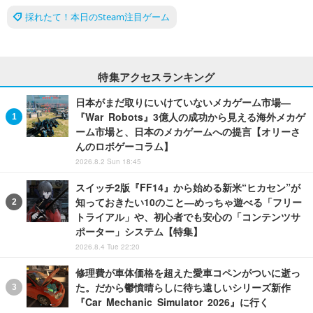
採れたて！本日のSteam注目ゲーム
特集アクセスランキング
日本がまだ取りにいけていないメカゲーム市場―
『War Robots』3億人の成功から見える海外メカゲ
ーム市場と、日本のメカゲームへの提言【オリーさ
んのロボゲーコラム】
2026.8.2 Sun 18:45
スイッチ2版『FF14』から始める新米“ヒカセン”が
知っておきたい10のこと―めっちゃ遊べる「フリー
トライアル」や、初心者でも安心の「コンテンツサ
ポーター」システム【特集】
2026.8.4 Tue 22:20
修理費が車体価格を超えた愛車コペンがついに逝っ
た。だから鬱憤晴らしに待ち遠しいシリーズ新作
『Car Mechanic Simulator 2026』に行く