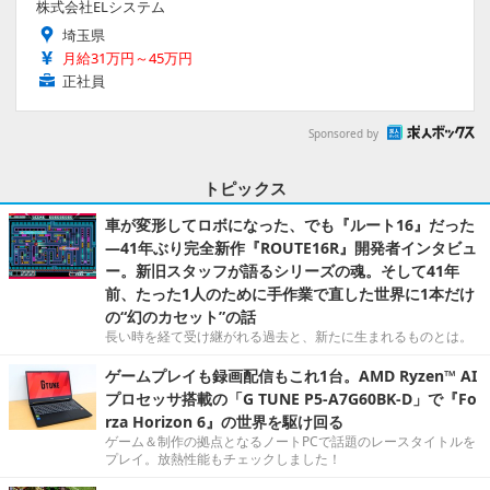
株式会社ELシステム
埼玉県
月給31万円～45万円
正社員
Sponsored by
トピックス
車が変形してロボになった、でも『ルート16』だった
―41年ぶり完全新作『ROUTE16R』開発者インタビュ
ー。新旧スタッフが語るシリーズの魂。そして41年
前、たった1人のために手作業で直した世界に1本だけ
の“幻のカセット”の話
長い時を経て受け継がれる過去と、新たに生まれるものとは。
ゲームプレイも録画配信もこれ1台。AMD Ryzen™ AI
プロセッサ搭載の「G TUNE P5-A7G60BK-D」で『Fo
rza Horizon 6』の世界を駆け回る
ゲーム＆制作の拠点となるノートPCで話題のレースタイトルを
プレイ。放熱性能もチェックしました！