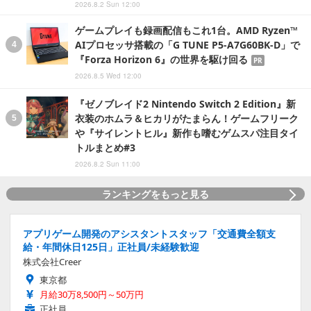
2026.8.2 Sun 12:00
ゲームプレイも録画配信もこれ1台。AMD Ryzen™
AIプロセッサ搭載の「G TUNE P5-A7G60BK-D」で
『Forza Horizon 6』の世界を駆け回る
PR
2026.8.5 Wed 12:00
『ゼノブレイド2 Nintendo Switch 2 Edition』新
衣装のホムラ＆ヒカリがたまらん！ゲームフリーク
や『サイレントヒル』新作も嗜むゲムスパ注目タイ
トルまとめ#3
2026.8.2 Sun 11:00
ランキングをもっと見る
アプリゲーム開発のアシスタントスタッフ「交通費全額支
給・年間休日125日」正社員/未経験歓迎
株式会社Creer
東京都
月給30万8,500円～50万円
正社員