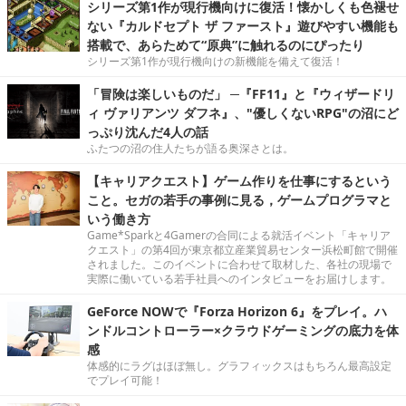
シリーズ第1作が現行機向けに復活！懐かしくも色褪せ
ない『カルドセプト ザ ファースト』遊びやすい機能も
搭載で、あらためて“原典”に触れるのにぴったり
シリーズ第1作が現行機向けの新機能を備えて復活！
「冒険は楽しいものだ」 ─『FF11』と『ウィザードリ
ィ ヴァリアンツ ダフネ』、"優しくないRPG"の沼にど
っぷり沈んだ4人の話
ふたつの沼の住人たちが語る奥深さとは。
【キャリアクエスト】ゲーム作りを仕事にするという
こと。セガの若手の事例に見る，ゲームプログラマと
いう働き方
Game*Sparkと4Gamerの合同による就活イベント「キャリア
クエスト」の第4回が東京都立産業貿易センター浜松町館で開催
されました。このイベントに合わせて取材した、各社の現場で
実際に働いている若手社員へのインタビューをお届けします。
GeForce NOWで『Forza Horizon 6』をプレイ。ハ
ンドルコントローラー×クラウドゲーミングの底力を体
感
体感的にラグはほぼ無し。グラフィックスはもちろん最高設定
でプレイ可能！