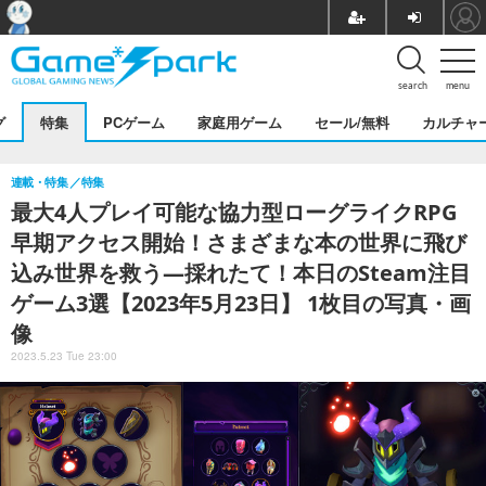
search
menu
グ
特集
PCゲーム
家庭用ゲーム
セール/無料
カルチャ
連載・特集
特集
最大4人プレイ可能な協力型ローグライクRPG
早期アクセス開始！さまざまな本の世界に飛び
込み世界を救う―採れたて！本日のSteam注目
ゲーム3選【2023年5月23日】 1枚目の写真・画
像
2023.5.23 Tue 23:00