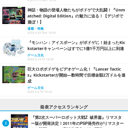
2023.5.15 Mon 18:30
神話・物語の登場人物たちがボドゲで大乱闘！『Unm
atched: Digital Edition』の魅力に迫る！【デジボで
遊ぼ！】
連載・特集
2023.4.23 Sun 19:00
『モンハン：アイスボーン』がボドゲに！始まったKic
kstarterキャンペーンはすでに1億1千万円以上に到達
ゲーム文化
2023.5.19 Fri 16:05
巨大ロボボドゲをビデオゲーム化！『Lancer Tactic
s』Kickstarterが開始―数時間で目標金額2万ドルを達
成
ゲーム文化
2023.3.3 Fri 16:30
発表アクセスランキング
『第2次スーパーロボット大戦Z 破界篇』リマスタ
ー版が開発決定！2011年のPSP発売作がリマスター