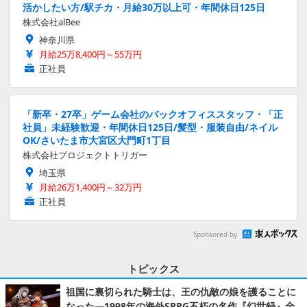
活かしたい方/駅チカ・月給30万以上可・年間休日125日
株式会社alBee
神奈川県
月給25万8,400円～55万円
正社員
「新卒・27卒」ゲーム会社のバックオフィススタッフ・「正
社員」未経験歓迎・年間休日125日/髪型・服装自由/ネイル
OK/さいたま市大宮区大門町1丁目
株式会社プロジェクトトリガー
埼玉県
月給26万1,400円～32万円
正社員
Sponsored by
トピックス
祖国に裏切られた騎士は、王の仇敵の娘を護ることに
なった―1998年の海外SRPG不朽の名作『幻世録』全