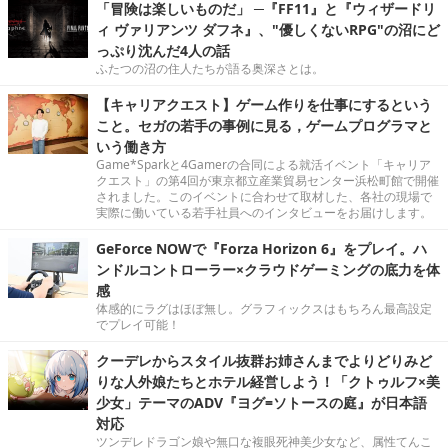
「冒険は楽しいものだ」 ─『FF11』と『ウィザードリ
ィ ヴァリアンツ ダフネ』、"優しくないRPG"の沼にど
っぷり沈んだ4人の話
ふたつの沼の住人たちが語る奥深さとは。
【キャリアクエスト】ゲーム作りを仕事にするという
こと。セガの若手の事例に見る，ゲームプログラマと
いう働き方
Game*Sparkと4Gamerの合同による就活イベント「キャリア
クエスト」の第4回が東京都立産業貿易センター浜松町館で開催
されました。このイベントに合わせて取材した、各社の現場で
実際に働いている若手社員へのインタビューをお届けします。
GeForce NOWで『Forza Horizon 6』をプレイ。ハ
ンドルコントローラー×クラウドゲーミングの底力を体
感
体感的にラグはほぼ無し。グラフィックスはもちろん最高設定
でプレイ可能！
クーデレからスタイル抜群お姉さんまでよりどりみど
りな人外娘たちとホテル経営しよう！「クトゥルフ×美
少女」テーマのADV『ヨグ=ソトースの庭』が日本語
対応
ツンデレドラゴン娘や無口な複眼死神美少女など、属性てんこ