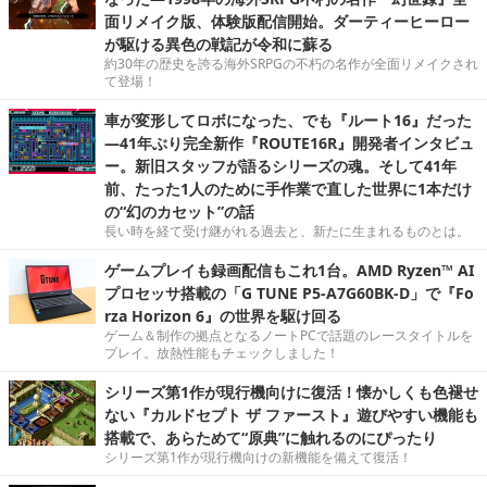
面リメイク版、体験版配信開始。ダーティーヒーロー
が駆ける異色の戦記が令和に蘇る
約30年の歴史を誇る海外SRPGの不朽の名作が全面リメイクされ
て登場！
車が変形してロボになった、でも『ルート16』だった
―41年ぶり完全新作『ROUTE16R』開発者インタビュ
ー。新旧スタッフが語るシリーズの魂。そして41年
前、たった1人のために手作業で直した世界に1本だけ
の“幻のカセット”の話
長い時を経て受け継がれる過去と、新たに生まれるものとは。
ゲームプレイも録画配信もこれ1台。AMD Ryzen™ AI
プロセッサ搭載の「G TUNE P5-A7G60BK-D」で『Fo
rza Horizon 6』の世界を駆け回る
ゲーム＆制作の拠点となるノートPCで話題のレースタイトルを
プレイ。放熱性能もチェックしました！
シリーズ第1作が現行機向けに復活！懐かしくも色褪せ
ない『カルドセプト ザ ファースト』遊びやすい機能も
搭載で、あらためて“原典”に触れるのにぴったり
シリーズ第1作が現行機向けの新機能を備えて復活！