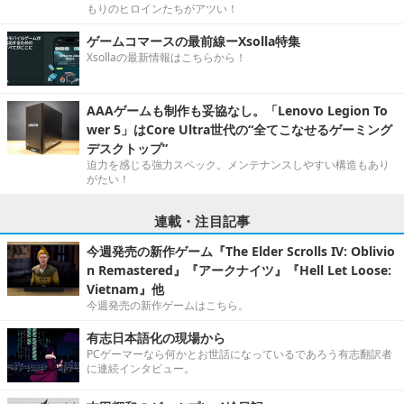
もりのヒロインたちがアツい！
ゲームコマースの最前線ーXsolla特集
Xsollaの最新情報はこちらから！
AAAゲームも制作も妥協なし。「Lenovo Legion To
wer 5」はCore Ultra世代の“全てこなせるゲーミング
デスクトップ”
迫力を感じる強力スペック。メンテナンスしやすい構造もあり
がたい！
連載・注目記事
今週発売の新作ゲーム『The Elder Scrolls IV: Oblivio
n Remastered』『アークナイツ』『Hell Let Loose:
Vietnam』他
今週発売の新作ゲームはこちら。
有志日本語化の現場から
PCゲーマーなら何かとお世話になっているであろう有志翻訳者
に連続インタビュー。