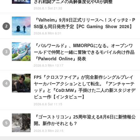
され戦闘アニメの高解像度化やUIが調整
2026.8.1 Sat 21:32
『Valheim』9月9日正式リリースへ！スイッチ2・P
S5版も同日発売予定【PC Gaming Show 2026】
2026.6.8 Mon 6:01
『パルワールド』、MMORPGになる。オープンワ
ールドで仲間と一緒に冒険できるモバイル向け作品
『Palworld Online』発表
2026.8.3 Mon 13:17
FPS『クロスファイア』が完全新作シングルプレイ
ヤーカバーアクションとして転生。『アンチャーテ
ッド』と『CoD:MW』手掛けた二人の新スタジオデ
ビュー作【インタビュー】
2026.6.6 Sat 11:15
『ゴーストリコン』25周年迎える8月6日に新情報公
開。新作かそれとも？
2026.8.3 Mon 22:15