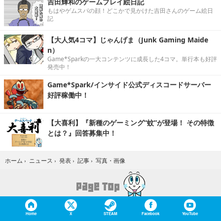
吉田輝和のゲームプレイ絵日記
もはやゲムスパの顔！どこかで見かけた吉田さんのゲーム絵日
記
【大人気4コマ】じゃんげま（Junk Gaming Maide
n）
Game*Sparkの一大コンテンツに成長した4コマ。単行本も好評
発売中！
Game*Spark/インサイド公式ディスコードサーバー
好評稼働中！
【大喜利】『新種のゲーミング“蚊”が登場！ その特徴
とは？』回答募集中！
写真・画像
ホーム
›
ニュース
›
発表
›
記事
›
Home
X
STEAM
Facebook
YouTube