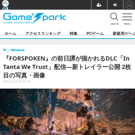
search
menu
ホーム
アクセスランキング
特集
PCゲーム
家庭用ゲー
PC
Windows
『FORSPOKEN』の前日譚が描かれるDLC「In
Tanta We Trust」配信―新トレイラー公開 2枚
目の写真・画像
2023.5.26 Fri 22:00