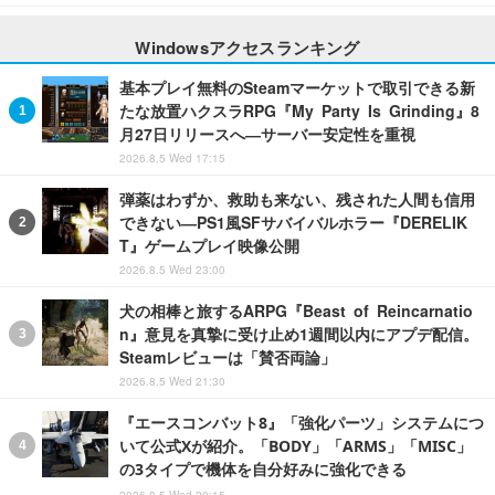
Windowsアクセスランキング
基本プレイ無料のSteamマーケットで取引できる新
たな放置ハクスラRPG『My Party Is Grinding』8
月27日リリースへ―サーバー安定性を重視
2026.8.5 Wed 17:15
弾薬はわずか、救助も来ない、残された人間も信用
できない―PS1風SFサバイバルホラー『DERELIK
T』ゲームプレイ映像公開
2026.8.5 Wed 23:00
犬の相棒と旅するARPG『Beast of Reincarnatio
n』意見を真摯に受け止め1週間以内にアプデ配信。
Steamレビューは「賛否両論」
2026.8.5 Wed 21:30
『エースコンバット8』「強化パーツ」システムにつ
いて公式Xが紹介。「BODY」「ARMS」「MISC」
の3タイプで機体を自分好みに強化できる