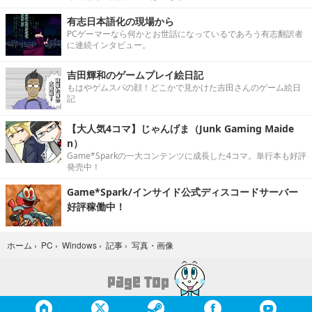
有志日本語化の現場から
PCゲーマーなら何かとお世話になっているであろう有志翻訳者
に連続インタビュー。
吉田輝和のゲームプレイ絵日記
もはやゲムスパの顔！どこかで見かけた吉田さんのゲーム絵日
記
【大人気4コマ】じゃんげま（Junk Gaming Maide
n）
Game*Sparkの一大コンテンツに成長した4コマ。単行本も好評
発売中！
Game*Spark/インサイド公式ディスコードサーバー
好評稼働中！
写真・画像
ホーム
›
PC
›
Windows
›
記事
›