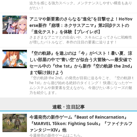
迫力を感じる強力スペック。メンテナンスしやすい構造もあり
がたい！
アニマや新要素のさらなる“進化”を目撃せよ！HoYov
erse新作『崩壊：ネクサスアニマ』第2回βテストの
「進化テスト」を体験【プレイレポ】
さまざまなアニマとの出会いや、スキルによってさらに戦略性
が増したバトルなど、本作の注目の要素に迫ります！
『空の軌跡』を遊ぶのは「今」がベスト！暑い夏、涼
しい部屋の中で“青い空”が似合う大冒険へ―最安値で
セール中の『the 1st』から新作『空の軌跡 the 2nd』
まで駆け抜けよう
『空の軌跡 the 2nd』の発売が目前に迫る今こそ、『空の軌跡 t
he 1st』から遊び始める絶好のタイミング！ 快適になったゲー
ムシステムや新要素を交えながら、今遊びたい本シリーズの魅
力を紹介します。
連載・注目記事
今週発売の新作ゲーム『Beast of Reincarnation』
『MARVEL Tōkon: Fighting Souls』『ファイナルフ
ァンタジーXIV』他
今週発売の新作ゲームはこちら。