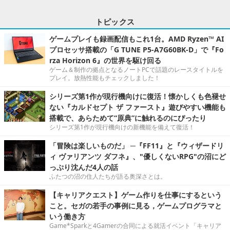
トピックス
ゲームプレイも録画配信もこれ1台。AMD Ryzen™ AI
プロセッサ搭載の「G TUNE P5-A7G60BK-D」で『Fo
rza Horizon 6』の世界を駆け回る
ゲーム＆制作の拠点となるノートPCで話題のレースタイトルを
プレイ。放熱性能もチェックしました！
シリーズ第1作が現行機向けに復活！懐かしくも色褪せ
ない『カルドセプト ザ ファースト』遊びやすい機能も
搭載で、あらためて“原典”に触れるのにぴったり
シリーズ第1作が現行機向けの新機能を備えて復活！
「冒険は楽しいものだ」 ─『FF11』と『ウィザードリ
ィ ヴァリアンツ ダフネ』、"優しくないRPG"の沼にど
っぷり沈んだ4人の話
ふたつの沼の住人たちが語る奥深さとは。
【キャリアクエスト】ゲーム作りを仕事にするという
こと。セガの若手の事例に見る，ゲームプログラマと
いう働き方
Game*Sparkと4Gamerの合同による就活イベント「キャリア