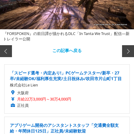
『FORSPOKEN』の前日譚が描かれるDLC「In Tanta We Trust」配信―新
トレイラー公開
この記事へ戻る
「スピード選考・内定あり!」PCゲームテスター/新卒・27
卒/未経験OK/福利厚生充実/土日祝休み/吹田市片山町1丁目
株式会社Le Lien
大阪府
月給22万3,000円～30万4,000円
正社員
アプリゲーム開発のアシスタントスタッフ「交通費全額支
給・年間休日125日」正社員/未経験歓迎