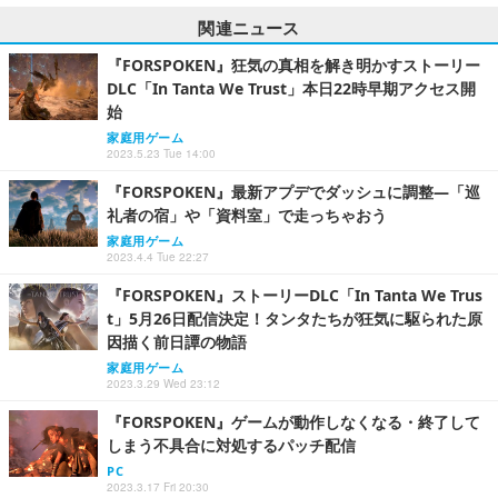
関連ニュース
『FORSPOKEN』狂気の真相を解き明かすストーリー
DLC「In Tanta We Trust」本日22時早期アクセス開
始
家庭用ゲーム
2023.5.23 Tue 14:00
『FORSPOKEN』最新アプデでダッシュに調整―「巡
礼者の宿」や「資料室」で走っちゃおう
家庭用ゲーム
2023.4.4 Tue 22:27
『FORSPOKEN』ストーリーDLC「In Tanta We Trus
t」5月26日配信決定！タンタたちが狂気に駆られた原
因描く前日譚の物語
家庭用ゲーム
2023.3.29 Wed 23:12
『FORSPOKEN』ゲームが動作しなくなる・終了して
しまう不具合に対処するパッチ配信
PC
2023.3.17 Fri 20:30