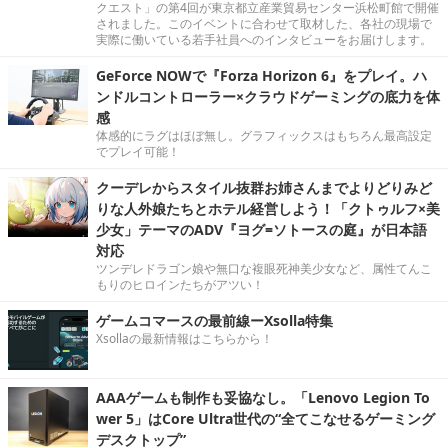
クエスト」の第4回が東京都立産業貿易センター浜松町館で開催
されました。このイベントに合わせて取材した、各社の現場で
実際に働いている若手社員へのインタビューをお届けします。
GeForce NOWで『Forza Horizon 6』をプレイ。ハ
ンドルコントローラー×クラウドゲーミングの底力を体
感
体感的にラグはほぼ無し。グラフィックスはもちろん最高設定
でプレイ可能！
クーデレからスタイル抜群お姉さんまでよりどりみど
りな人外娘たちとホテル経営しよう！「クトゥルフ×美
少女」テーマのADV『ヨグ=ソトースの庭』が日本語
対応
ツンデレドラゴン娘や無口な複眼死神美少女など、属性てんこ
もりのヒロインたちがアツい！
ゲームコマースの最前線ーXsolla特集
Xsollaの最新情報はこちらから！
AAAゲームも制作も妥協なし。「Lenovo Legion To
wer 5」はCore Ultra世代の“全てこなせるゲーミング
デスクトップ”