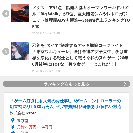
メタスコア92点！話題の協力オープンワールドパズ
ル『Big Walk』が3位、巨大砲塔シムやレトロガジ
ェット修理屋ADVも躍進―Steam売上ランキングTO
P10
2026.8.9 Sun 12:45
邪剣を“ヌイて”解放するデッキ構築ローグライト
『東京ワルキューレ』昼は普通の女子大生、夜は世
界を浄化する戦士として戦う令和のヌキゲー【26年
6月後半にHOTな「美少女ゲー」はこれだ！】
2026.8.9 Sun 10:30
ランキングをもっと見る
「ゲーム好きにも人気のお仕事!」/ゲームコントローラーの
組立補助/月収30万円以上可/寮費無料/研修あり/日払い対応
株式会社Tetote
東京都
月給27万円～34万円