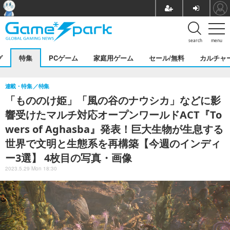
search
menu
グ
特集
PCゲーム
家庭用ゲーム
セール/無料
カルチャ
連載・特集
特集
「もののけ姫」「風の谷のナウシカ」などに影
響受けたマルチ対応オープンワールドACT『To
wers of Aghasba』発表！巨大生物が生息する
世界で文明と生態系を再構築【今週のインディ
ー3選】 4枚目の写真・画像
2023.5.29 Mon 18:30