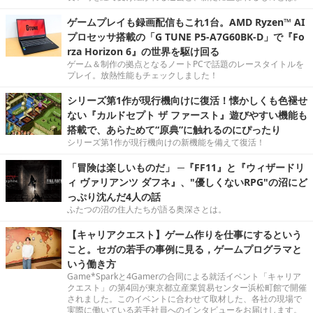
ゲームプレイも録画配信もこれ1台。AMD Ryzen™ AI
プロセッサ搭載の「G TUNE P5-A7G60BK-D」で『Fo
rza Horizon 6』の世界を駆け回る
ゲーム＆制作の拠点となるノートPCで話題のレースタイトルを
プレイ。放熱性能もチェックしました！
シリーズ第1作が現行機向けに復活！懐かしくも色褪せ
ない『カルドセプト ザ ファースト』遊びやすい機能も
搭載で、あらためて“原典”に触れるのにぴったり
シリーズ第1作が現行機向けの新機能を備えて復活！
「冒険は楽しいものだ」 ─『FF11』と『ウィザードリ
ィ ヴァリアンツ ダフネ』、"優しくないRPG"の沼にど
っぷり沈んだ4人の話
ふたつの沼の住人たちが語る奥深さとは。
【キャリアクエスト】ゲーム作りを仕事にするという
こと。セガの若手の事例に見る，ゲームプログラマと
いう働き方
Game*Sparkと4Gamerの合同による就活イベント「キャリア
クエスト」の第4回が東京都立産業貿易センター浜松町館で開催
されました。このイベントに合わせて取材した、各社の現場で
実際に働いている若手社員へのインタビューをお届けします。