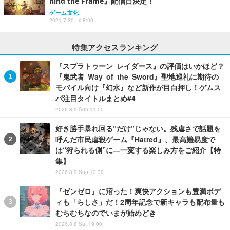
hind the Frame』配信日決定！
ゲーム文化
2021.7.30 Fri 8:00
特集アクセスランキング
『スプラトゥーン レイダース』の評価はいかほど？
『鬼武者 Way of the Sword』聖地巡礼に期待の
モバイル向け『幻水』など新作が目白押し！ゲムス
パ注目タイトルまとめ#4
2026.8.9 Sun 11:00
好き勝手暴れ回る“だけ”じゃない。残虐さで話題を
呼んだ市民虐殺ゲーム『Hatred』、最高難易度で
は“狩られる側”に―一変する楽しみ方をご紹介【特
集】
2026.8.9 Sun 12:30
『ゼンゼロ』に沼った！爽快アクションも豊満ボデ
ィも「らしさ」だ！2周年記念で新キャラも配布量も
むちむちなのでいまが始めどき
2026.8.8 Sat 19:00