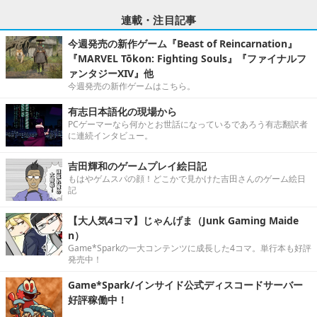
連載・注目記事
今週発売の新作ゲーム『Beast of Reincarnation』
『MARVEL Tōkon: Fighting Souls』『ファイナルフ
ァンタジーXIV』他
今週発売の新作ゲームはこちら。
有志日本語化の現場から
PCゲーマーなら何かとお世話になっているであろう有志翻訳者
に連続インタビュー。
吉田輝和のゲームプレイ絵日記
もはやゲムスパの顔！どこかで見かけた吉田さんのゲーム絵日
記
【大人気4コマ】じゃんげま（Junk Gaming Maide
n）
Game*Sparkの一大コンテンツに成長した4コマ。単行本も好評
発売中！
Game*Spark/インサイド公式ディスコードサーバー
好評稼働中！