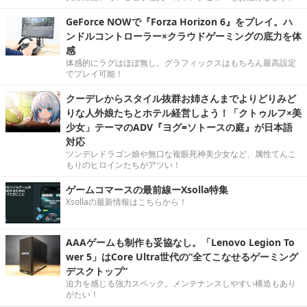
GeForce NOWで『Forza Horizon 6』をプレイ。ハ
ンドルコントローラー×クラウドゲーミングの底力を体
感
体感的にラグはほぼ無し。グラフィックスはもちろん最高設定
でプレイ可能！
クーデレからスタイル抜群お姉さんまでよりどりみど
りな人外娘たちとホテル経営しよう！「クトゥルフ×美
少女」テーマのADV『ヨグ=ソトースの庭』が日本語
対応
ツンデレドラゴン娘や無口な複眼死神美少女など、属性てんこ
もりのヒロインたちがアツい！
ゲームコマースの最前線ーXsolla特集
Xsollaの最新情報はこちらから！
AAAゲームも制作も妥協なし。「Lenovo Legion To
wer 5」はCore Ultra世代の“全てこなせるゲーミング
デスクトップ”
迫力を感じる強力スペック。メンテナンスしやすい構造もあり
がたい！