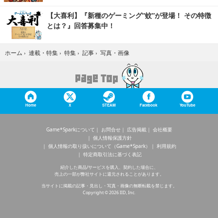
【大喜利】『新種のゲーミング“蚊”が登場！ その特徴
とは？』回答募集中！
写真・画像
ホーム
›
連載・特集
›
特集
›
記事
›
Home
X
STEAM
Facebook
YouTube
Game*Sparkについて
お問合せ
広告掲載
会社概要
個人情報保護方針
個人情報の取り扱いについて（Game*Spark）
利用規約
特定商取引法に基づく表記
紹介した商品/サービスを購入、契約した場合に、
売上の一部が弊社サイトに還元されることがあります。
当サイトに掲載の記事・見出し・写真・画像の無断転載を禁じます。
Copyright © 2026 IID, Inc.