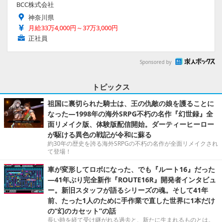
BCC株式会社
神奈川県
月給33万4,000円～37万3,000円
正社員
Sponsored by
トピックス
祖国に裏切られた騎士は、王の仇敵の娘を護ることに
なった―1998年の海外SRPG不朽の名作『幻世録』全
面リメイク版、体験版配信開始。ダーティーヒーロー
が駆ける異色の戦記が令和に蘇る
約30年の歴史を誇る海外SRPGの不朽の名作が全面リメイクされ
て登場！
車が変形してロボになった、でも『ルート16』だった
―41年ぶり完全新作『ROUTE16R』開発者インタビュ
ー。新旧スタッフが語るシリーズの魂。そして41年
前、たった1人のために手作業で直した世界に1本だけ
の“幻のカセット”の話
長い時を経て受け継がれる過去と、新たに生まれるものとは。