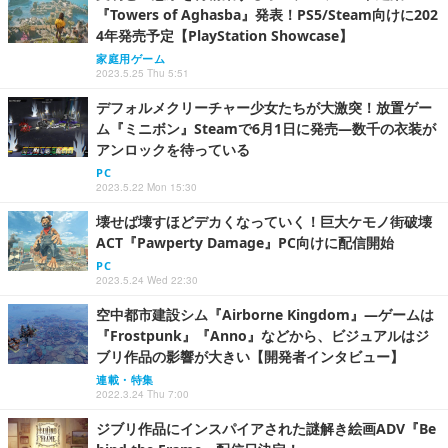
『Towers of Aghasba』発表！PS5/Steam向けに202
4年発売予定【PlayStation Showcase】
家庭用ゲーム
2023.5.25 Thu 5:51
デフォルメクリーチャー少女たちが大激突！放置ゲー
ム『ミニボン』Steamで6月1日に発売―数千の衣装が
アンロックを待っている
PC
2023.5.22 Mon 15:30
壊せば壊すほどデカくなっていく！巨大ケモノ街破壊
ACT『Pawperty Damage』PC向けに配信開始
PC
2023.5.24 Wed 22:30
空中都市建設シム『Airborne Kingdom』―ゲームは
『Frostpunk』『Anno』などから、ビジュアルはジ
ブリ作品の影響が大きい【開発者インタビュー】
連載・特集
2022.3.24 Thu 7:00
ジブリ作品にインスパイアされた謎解き絵画ADV『Be