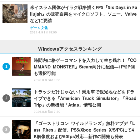
米イスラム団体がイラク戦争描くFPS『Six Days in Fa
llujah』の販売自粛をマイクロソフト、ソニー、Valve
などに要請
ゲーム文化
2021.4.9 Fri 19:00
Windowsアクセスランキング
時間内に格ゲーコマンドを入力して生き残れ！『CO
MMAND MONSTER』Steam向けに配信―1P/2P側
も選択可能
2026.8.8 Sat 0:30
トラックだけじゃない！乗用車で観光地などをドラ
イブできる『American Truck Simulator』「Road
Trip」の新機能「Atlas」情報公開
2026.8.8 Sat 7:30
『ゴーストリコン ワイルドランズ』無料アプデ「L
ast Rites」配信。PS5/Xbox Series X/S/PCにて4
K解像度および60fps対応―新作の開発も発表