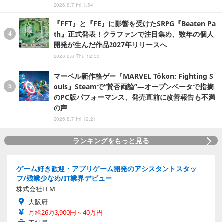
2026.8.7 Fri 1:54
『FFT』と『FE』に影響を受けたSRPG『Beaten Pa
th』正式発表！クラファンで注目集め、数年の個人
開発が生んだ作品2027年リリースへ
2026.8.6 Thu 12:30
マーベル新作格ゲー『MARVEL Tōkon: Fighting S
ouls』Steamで“賛否両論”―オープンベータで指摘
のPC版パフォーマンス、発売直前に改善報告も不満
の声
2026.8.7 Fri 12:21
ランキングをもっと見る
ゲーム好き歓迎・アプリゲーム開発のアシスタントスタッ
フ/残業少なめ/IT業界デビュー
株式会社ELM
大阪府
月給26万3,900円～40万円