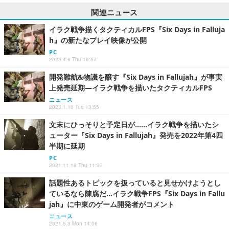
関連ニュース
イラク戦争描くタクティカルFPS『Six Days in Falluja
h』の新たなプレイ映像が公開
PC
2023.4.6 Thu 16:57
開発難航&物議を醸す『Six Days in Fallujah』が事実
上発売延期―イラク戦争を描いたタクティカルFPS
ニュース
2023.1.10 Tue 13:55
文末にひっそりと予定日が……イラク戦争を描いたシ
ューター『Six Days in Fallujah』発売を2022年第4四
半期に延期
PC
2021.11.18 Thu 11:37
話題性あるトピックを扱っていると見せかけようとし
ているなら陳腐だ…イラク戦争FPS『Six Days in Fallu
jah』に中東のゲーム開発者がコメント
ニュース
2021.5.3 Mon 14:06