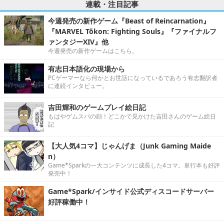
連載・注目記事
今週発売の新作ゲーム『Beast of Reincarnation』
『MARVEL Tōkon: Fighting Souls』『ファイナルフ
ァンタジーXIV』他
今週発売の新作ゲームはこちら。
有志日本語化の現場から
PCゲーマーなら何かとお世話になっているであろう有志翻訳者
に連続インタビュー。
吉田輝和のゲームプレイ絵日記
もはやゲムスパの顔！どこかで見かけた吉田さんのゲーム絵日
記
【大人気4コマ】じゃんげま（Junk Gaming Maide
n）
Game*Sparkの一大コンテンツに成長した4コマ。単行本も好評
発売中！
Game*Spark/インサイド公式ディスコードサーバー
好評稼働中！