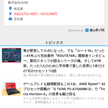
株式会社GUM
埼玉県
月給22万4,100円～33万4,900円
正社員
Sponsored by
トピックス
車が変形してロボになった、でも『ルート16』だった
―41年ぶり完全新作『ROUTE16R』開発者インタビュ
ー。新旧スタッフが語るシリーズの魂。そして41年
前、たった1人のために手作業で直した世界に1本だけ
の“幻のカセット”の話
長い時を経て受け継がれる過去と、新たに生まれるものとは。
ゲームプレイも録画配信もこれ1台。AMD Ryzen™ AI
プロセッサ搭載の「G TUNE P5-A7G60BK-D」で『Fo
rza Horizon 6』の世界を駆け回る
ゲーム＆制作の拠点となるノートPCで話題のレースタイトルを
プレイ。放熱性能もチェックしました！