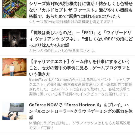
シリーズ第1作が現行機向けに復活！懐かしくも色褪せ
ない『カルドセプト ザ ファースト』遊びやすい機能も
搭載で、あらためて“原典”に触れるのにぴったり
シリーズ第1作が現行機向けの新機能を備えて復活！
「冒険は楽しいものだ」 ─『FF11』と『ウィザードリ
ィ ヴァリアンツ ダフネ』、"優しくないRPG"の沼にど
っぷり沈んだ4人の話
ふたつの沼の住人たちが語る奥深さとは。
【キャリアクエスト】ゲーム作りを仕事にするという
こと。セガの若手の事例に見る，ゲームプログラマと
いう働き方
Game*Sparkと4Gamerの合同による就活イベント「キャリア
クエスト」の第4回が東京都立産業貿易センター浜松町館で開催
されました。このイベントに合わせて取材した、各社の現場で
実際に働いている若手社員へのインタビューをお届けします。
GeForce NOWで『Forza Horizon 6』をプレイ。ハ
ンドルコントローラー×クラウドゲーミングの底力を体
感
体感的にラグはほぼ無し。グラフィックスはもちろん最高設定
でプレイ可能！