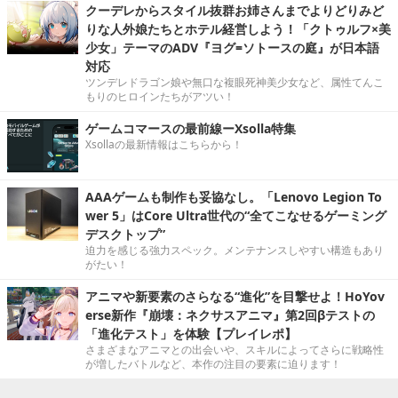
クーデレからスタイル抜群お姉さんまでよりどりみど
りな人外娘たちとホテル経営しよう！「クトゥルフ×美
少女」テーマのADV『ヨグ=ソトースの庭』が日本語
対応
ツンデレドラゴン娘や無口な複眼死神美少女など、属性てんこ
もりのヒロインたちがアツい！
ゲームコマースの最前線ーXsolla特集
Xsollaの最新情報はこちらから！
AAAゲームも制作も妥協なし。「Lenovo Legion To
wer 5」はCore Ultra世代の“全てこなせるゲーミング
デスクトップ”
迫力を感じる強力スペック。メンテナンスしやすい構造もあり
がたい！
アニマや新要素のさらなる“進化”を目撃せよ！HoYov
erse新作『崩壊：ネクサスアニマ』第2回βテストの
「進化テスト」を体験【プレイレポ】
さまざまなアニマとの出会いや、スキルによってさらに戦略性
が増したバトルなど、本作の注目の要素に迫ります！