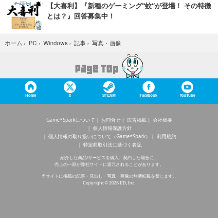
【大喜利】『新種のゲーミング“蚊”が登場！ その特徴
とは？』回答募集中！
写真・画像
ホーム
›
PC
›
Windows
›
記事
›
Home
X
STEAM
Facebook
YouTube
Game*Sparkについて
お問合せ
広告掲載
会社概要
個人情報保護方針
個人情報の取り扱いについて（Game*Spark）
利用規約
特定商取引法に基づく表記
紹介した商品/サービスを購入、契約した場合に、
売上の一部が弊社サイトに還元されることがあります。
当サイトに掲載の記事・見出し・写真・画像の無断転載を禁じます。
Copyright © 2026 IID, Inc.