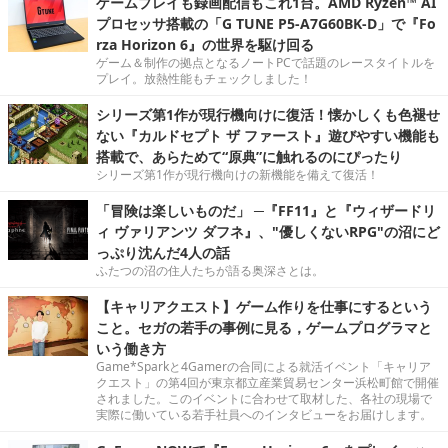
ゲームプレイも録画配信もこれ1台。AMD Ryzen™ AI
プロセッサ搭載の「G TUNE P5-A7G60BK-D」で『Fo
rza Horizon 6』の世界を駆け回る
ゲーム＆制作の拠点となるノートPCで話題のレースタイトルを
プレイ。放熱性能もチェックしました！
シリーズ第1作が現行機向けに復活！懐かしくも色褪せ
ない『カルドセプト ザ ファースト』遊びやすい機能も
搭載で、あらためて“原典”に触れるのにぴったり
シリーズ第1作が現行機向けの新機能を備えて復活！
「冒険は楽しいものだ」 ─『FF11』と『ウィザードリ
ィ ヴァリアンツ ダフネ』、"優しくないRPG"の沼にど
っぷり沈んだ4人の話
ふたつの沼の住人たちが語る奥深さとは。
【キャリアクエスト】ゲーム作りを仕事にするという
こと。セガの若手の事例に見る，ゲームプログラマと
いう働き方
Game*Sparkと4Gamerの合同による就活イベント「キャリア
クエスト」の第4回が東京都立産業貿易センター浜松町館で開催
されました。このイベントに合わせて取材した、各社の現場で
実際に働いている若手社員へのインタビューをお届けします。