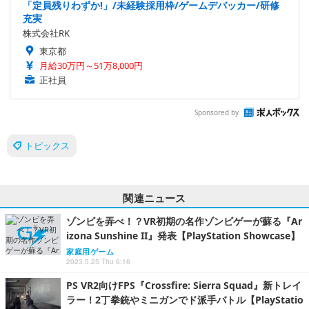
「定員残りわずか!」/未経験採用枠/ゲームデバッカー/研修
充実
株式会社RK
東京都
月給30万円～51万8,000円
正社員
Sponsored by
トピックス
関連ニュース
ゾンビを弄べ！？VR初期の名作ゾンビゲーが蘇る『Ar
izona Sunshine II』発表【PlayStation Showcase】
家庭用ゲーム
2023.5.25 Thu 6:16
PS VR2向けFPS『Crossfire: Sierra Squad』新トレイ
ラー！2丁拳銃やミニガンでド派手バトル【PlayStatio