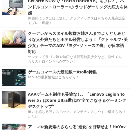
GeForce NOWで『Forza Horizon 6』をプレイ。ハ
ンドルコントローラー×クラウドゲーミングの底力を体
感
体感的にラグはほぼ無し。グラフィックスはもちろん最高設定
でプレイ可能！
クーデレからスタイル抜群お姉さんまでよりどりみど
りな人外娘たちとホテル経営しよう！「クトゥルフ×美
少女」テーマのADV『ヨグ=ソトースの庭』が日本語
対応
ツンデレドラゴン娘や無口な複眼死神美少女など、属性てんこ
もりのヒロインたちがアツい！
ゲームコマースの最前線ーXsolla特集
Xsollaの最新情報はこちらから！
AAAゲームも制作も妥協なし。「Lenovo Legion To
wer 5」はCore Ultra世代の“全てこなせるゲーミング
デスクトップ”
迫力を感じる強力スペック。メンテナンスしやすい構造もあり
がたい！
アニマや新要素のさらなる“進化”を目撃せよ！HoYov