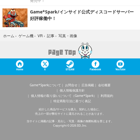
発売中！
Game*Spark/インサイド公式ディスコードサーバー
好評稼働中！
写真・画像
ホーム
›
ゲーム機
›
VR
›
記事
›
Home
X
STEAM
Facebook
YouTube
Game*Sparkについて
お問合せ
広告掲載
会社概要
個人情報保護方針
個人情報の取り扱いについて（Game*Spark）
利用規約
特定商取引法に基づく表記
紹介した商品/サービスを購入、契約した場合に、
売上の一部が弊社サイトに還元されることがあります。
当サイトに掲載の記事・見出し・写真・画像の無断転載を禁じます。
Copyright © 2026 IID, Inc.