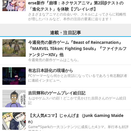
erse新作『崩壊：ネクサスアニマ』第2回βテストの
「進化テスト」を体験【プレイレポ】
さまざまなアニマとの出会いや、スキルによってさらに戦略性
が増したバトルなど、本作の注目の要素に迫ります！
連載・注目記事
今週発売の新作ゲーム『Beast of Reincarnation』
『MARVEL Tōkon: Fighting Souls』『ファイナルフ
ァンタジーXIV』他
今週発売の新作ゲームはこちら。
有志日本語化の現場から
PCゲーマーなら何かとお世話になっているであろう有志翻訳者
に連続インタビュー。
吉田輝和のゲームプレイ絵日記
もはやゲムスパの顔！どこかで見かけた吉田さんのゲーム絵日
記
【大人気4コマ】じゃんげま（Junk Gaming Maide
n）
Game*Sparkの一大コンテンツに成長した4コマ。単行本も好評