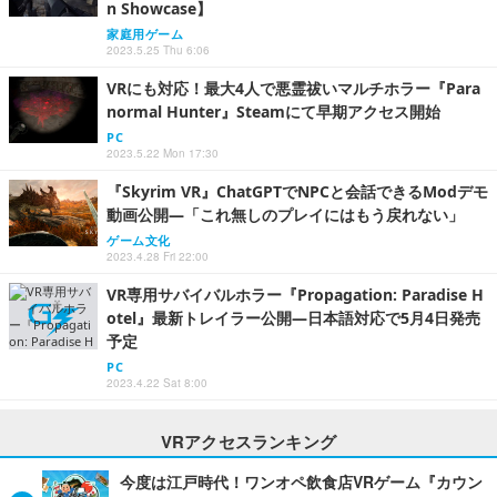
n Showcase】
家庭用ゲーム
2023.5.25 Thu 6:06
VRにも対応！最大4人で悪霊祓いマルチホラー『Para
normal Hunter』Steamにて早期アクセス開始
PC
2023.5.22 Mon 17:30
『Skyrim VR』ChatGPTでNPCと会話できるModデモ
動画公開―「これ無しのプレイにはもう戻れない」
ゲーム文化
2023.4.28 Fri 22:00
VR専用サバイバルホラー『Propagation: Paradise H
otel』最新トレイラー公開―日本語対応で5月4日発売
予定
PC
2023.4.22 Sat 8:00
VRアクセスランキング
今度は江戸時代！ワンオペ飲食店VRゲーム『カウン