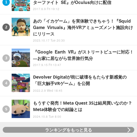
ターファイト SE』がOculus向けに配信
2017.6.9 Fri 19:12
あの「イカゲーム」を実体験できちゃう！『Squid
Game Virtuals』海外VRアミューズメント施設向け
にリリース
2023.10.17 Tue 20:30
『Google Earth VR』がストリートビューに対応！
―お家に居ながら世界旅行気分
2017.9.15 Fri 13:47
Devolver Digitalが街に破壊をもたらす新感覚の
「巨大触手VRゲーム」を公開
2022.2.9 Wed 18:45
もうすぐ発売！Meta Quest 3Sは結局買いなのか？
Meta体験会での結論とは
2024.10.8 Tue 8:00
ランキングをもっと見る