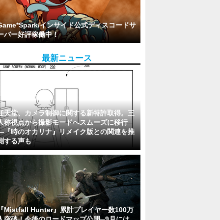
Game*Spark/インサイド公式ディスコードサ
ーバー好評稼働中！
最新ニュース
任天堂、カメラ制御に関する新特許取得。三
人称視点から撮影モードへスムーズに移行
―『時のオカリナ』リメイク版との関連を推
測する声も
『Mistfall Hunter』累計プレイヤー数100万
人突破！今後のロードマップ公開─9月には