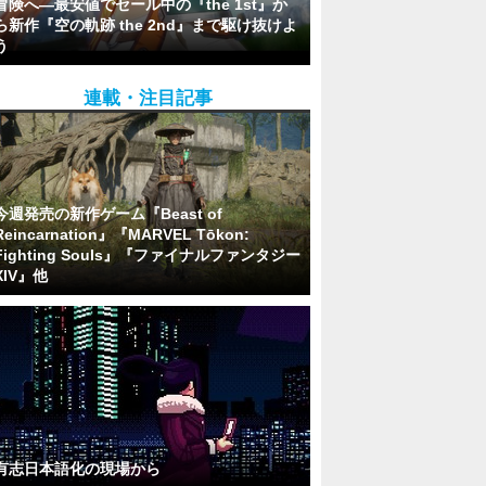
冒険へ―最安値でセール中の『the 1st』か
ら新作『空の軌跡 the 2nd』まで駆け抜けよ
う
連載・注目記事
今週発売の新作ゲーム『Beast of
Reincarnation』『MARVEL Tōkon:
Fighting Souls』『ファイナルファンタジー
XIV』他
有志日本語化の現場から