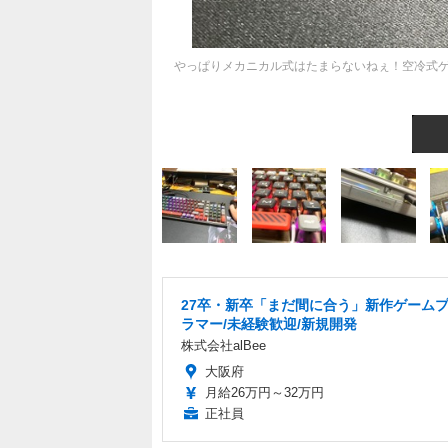
やっぱりメカニカル式はたまらないねぇ！空冷式ゲ
27卒・新卒「まだ間に合う」新作ゲーム
ラマー/未経験歓迎/新規開発
株式会社alBee
大阪府
月給26万円～32万円
正社員