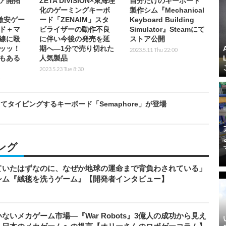
ア開拓
ZETA DIVISION×東海理
自分だけのキーボード
化のゲーミングキーボ
製作シム『Mechanical
激安ゲー
ード「ZENAIM」スタ
Keyboard Building
ド＋マ
ビライザーの動作不良
Simulator』Steamにて
線に殴
に伴い今後の発売を延
ストア公開
ッッ！
期へ―1分で売り切れた
2023.5.11 Thu 22:00
もある
人気製品
2023.5.23 Tue 8:30
タイピングするキーボード「Semaphore」が登場
ング
ていたはずなのに、なぜか地球の運命まで背負わされている」
シム『絨毯を洗うゲーム』【開発者インタビュー】
いメカゲーム市場―『War Robots』3億人の成功から見え