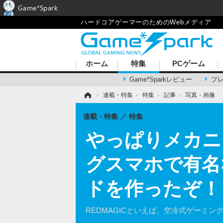
Game*Spark
ハードコアゲーマーのためのWebメディア
ホーム
特集
PCゲーム
Game*Sparkレビュー
プ
ホーム
›
連載・特集
›
特集
›
記事
›
写真・画像
連載・特集
特集
やっぱりメカニ
グスマホで有名
ドを作ったぞ！
REDMAGICといえば、空冷式ゲーミン