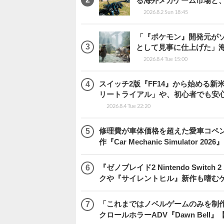
る海外メカゲーム市場と
2026.8.2 Sun 18:45
「『ポケモン』開発元がソ
として見事に仕上げた」海外レビ
2026.8.4 Tue 15:00
スイッチ2版『FF14』から始める新
リートライアル」や、初心者でも安
2026.8.4 Tue 22:20
修理費が車体価格を超えた愛車コペ
作『Car Mechanic Simulator 202
『ゼノブレイド2 Nintendo Swit
クや『サイレントヒル』新作も嗜むゲ
「これまではノベルゲームのみを制
クロールホラーADV『Dawn Bel