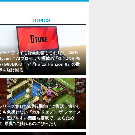
TOPICS
ゲームプレイも録画配信もこれ1台。AMD
Ryzen™ AIプロセッサ搭載の「G TUNE P5-
A7G60BK-D」で『Forza Horizon 6』の世
界を駆け回る
シリーズ第1作が現行機向けに復活！懐かし
くも色褪せない『カルドセプト ザ ファース
ト』遊びやすい機能も搭載で、あらため
て“原典”に触れるのにぴったり