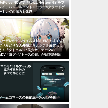
GeForce NOWで『Forza Horizon 6』をプ
レイ。ハンドルコントローラー×クラウドゲ
ーミングの底力を体感
クーデレからスタイル抜群お姉さんまでより
どりみどりな人外娘たちとホテル経営しよ
う！「クトゥルフ×美少女」テーマの
ADV『ヨグ=ソトースの庭』が日本語対応
ゲームコマースの最前線ーXsolla特集