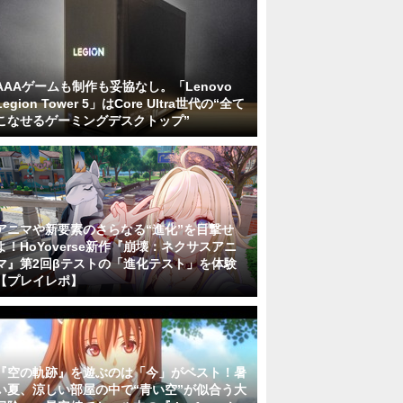
AAAゲームも制作も妥協なし。「Lenovo
Legion Tower 5」はCore Ultra世代の“全て
こなせるゲーミングデスクトップ”
アニマや新要素のさらなる“進化”を目撃せ
よ！HoYoverse新作『崩壊：ネクサスアニ
マ』第2回βテストの「進化テスト」を体験
【プレイレポ】
『空の軌跡』を遊ぶのは「今」がベスト！暑
い夏、涼しい部屋の中で“青い空”が似合う大