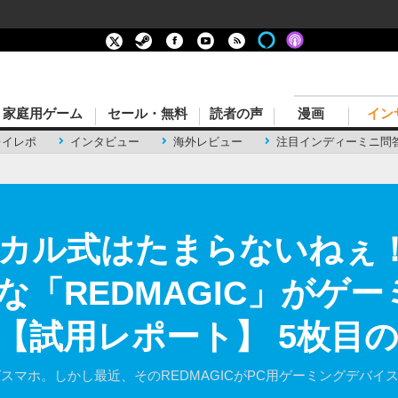
家庭用ゲーム
セール・無料
読者の声
漫画
イン
レイレポ
インタビュー
海外レビュー
注目インディーミニ問
カル式はたまらないねぇ
な「REDMAGIC」がゲ
【試用レポート】 5枚目
グスマホ。しかし最近、そのREDMAGICがPC用ゲーミングデバ