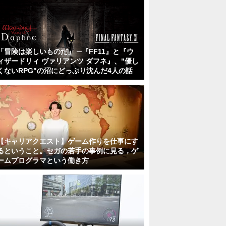
「冒険は楽しいものだ」 ─『FF11』と『ウ
ィザードリィ ヴァリアンツ ダフネ』、"優し
くないRPG"の沼にどっぷり沈んだ4人の話
【キャリアクエスト】ゲーム作りを仕事にす
るということ。セガの若手の事例に見る，ゲ
ームプログラマという働き方