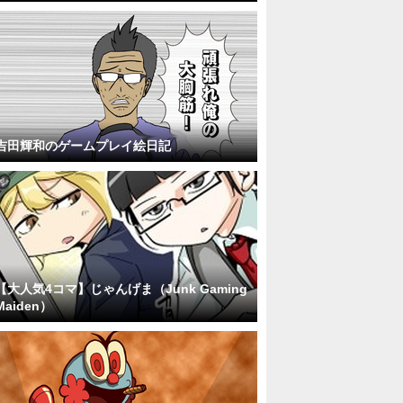
吉田輝和のゲームプレイ絵日記
【大人気4コマ】じゃんげま（Junk Gaming
Maiden）