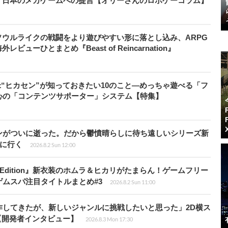
、日本のメカゲームへの提言【オリーさんのロボゲーコラム】
ウルライクの戦闘をより遊びやすい形に落とし込み、ARPG
ューひとまとめ『Beast of Reincarnation』
米“ヒカセン”が知っておきたい10のこと―めっちゃ遊べる「フ
心の「コンテンツサポーター」システム【特集】
ンがついに逝った。だから鬱憤晴らしに待ち遠しいシリーズ新
6』に行く
2026.8.2 Sun 12:00
ch 2 Edition』新衣装のホムラ＆ヒカリがたまらん！ゲームフリー
ムスパ注目タイトルまとめ#3
2026.8.2 Sun 11:00
作してきたが、新しいジャンルに挑戦したいと思った」2D横ス
l』【開発者インタビュー】
2026.8.3 Mon 17:30