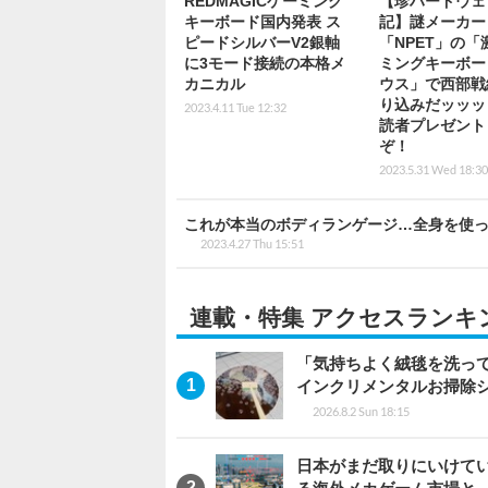
REDMAGICゲーミング
【珍ハードウェ
キーボード国内発表 ス
記】謎メーカー
ピードシルバーV2銀軸
「NPET」の「
に3モード接続の本格メ
ミングキーボー
カニカル
ウス」で西部戦
り込みだッッッ
2023.4.11 Tue 12:32
読者プレゼント
ぞ！
2023.5.31 Wed 18:30
これが本当のボディランゲージ…全身を使って
2023.4.27 Thu 15:51
連載・特集 アクセスランキ
「気持ちよく絨毯を洗っ
インクリメンタルお掃除
2026.8.2 Sun 18:15
日本がまだ取りにいけていな