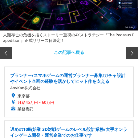
人類存亡の危機を描くストーリー重視の4Xストラテジー『The Pegasus E
xpedition』正式リリース日決定！
この記事へ戻る
プランナー/スマホゲームの運営プランナー募集!ガチャ設計
やイベント企画の経験を活かしてヒット作を支える
AnyKan株式会社
東京都
月給45万円～60万円
業務委託
遅めの10時始業 3D対戦ゲームのレベル設計業務/大手オンラ
インゲーム開発・運営企業でのお仕事です