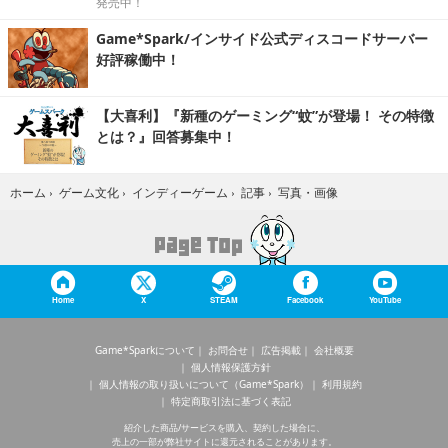
発売中！
Game*Spark/インサイド公式ディスコードサーバー
好評稼働中！
【大喜利】『新種のゲーミング“蚊”が登場！ その特徴
とは？』回答募集中！
写真・画像
ホーム
›
ゲーム文化
›
インディーゲーム
›
記事
›
Home
X
STEAM
Facebook
YouTube
Game*Sparkについて
お問合せ
広告掲載
会社概要
個人情報保護方針
個人情報の取り扱いについて（Game*Spark）
利用規約
特定商取引法に基づく表記
紹介した商品/サービスを購入、契約した場合に、
売上の一部が弊社サイトに還元されることがあります。