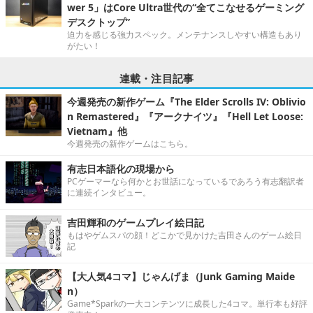
wer 5」はCore Ultra世代の“全てこなせるゲーミング
デスクトップ”
迫力を感じる強力スペック。メンテナンスしやすい構造もあり
がたい！
連載・注目記事
今週発売の新作ゲーム『The Elder Scrolls IV: Oblivio
n Remastered』『アークナイツ』『Hell Let Loose:
Vietnam』他
今週発売の新作ゲームはこちら。
有志日本語化の現場から
PCゲーマーなら何かとお世話になっているであろう有志翻訳者
に連続インタビュー。
吉田輝和のゲームプレイ絵日記
もはやゲムスパの顔！どこかで見かけた吉田さんのゲーム絵日
記
【大人気4コマ】じゃんげま（Junk Gaming Maide
n）
Game*Sparkの一大コンテンツに成長した4コマ。単行本も好評