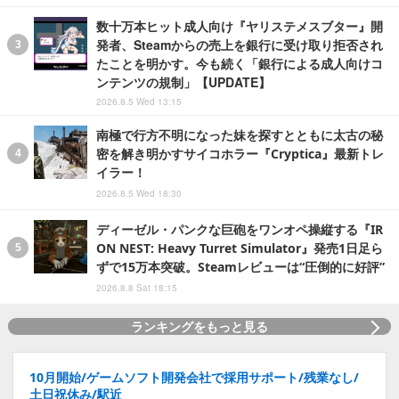
数十万本ヒット成人向け『ヤリステメスブター』開
発者、Steamからの売上を銀行に受け取り拒否され
たことを明かす。今も続く「銀行による成人向けコ
ンテンツの規制」【UPDATE】
2026.8.5 Wed 13:15
南極で行方不明になった妹を探すとともに太古の秘
密を解き明かすサイコホラー『Cryptica』最新トレ
イラー！
2026.8.5 Wed 18:30
ディーゼル・パンクな巨砲をワンオペ操縦する『IR
ON NEST: Heavy Turret Simulator』発売1日足ら
ずで15万本突破。Steamレビューは“圧倒的に好評”
2026.8.8 Sat 18:15
ランキングをもっと見る
10月開始/ゲームソフト開発会社で採用サポート/残業なし/
土日祝休み/駅近