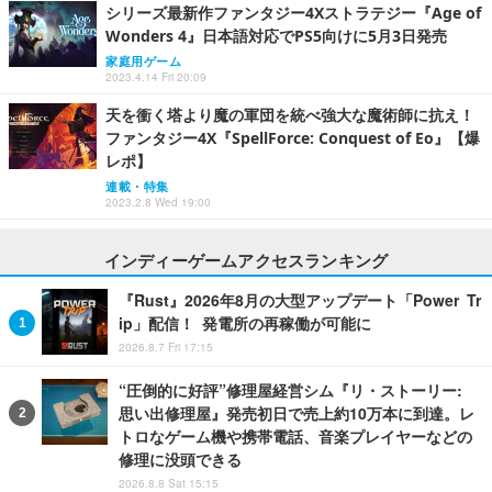
シリーズ最新作ファンタジー4Xストラテジー『Age of
Wonders 4』日本語対応でPS5向けに5月3日発売
家庭用ゲーム
2023.4.14 Fri 20:09
天を衝く塔より魔の軍団を統べ強大な魔術師に抗え！
ファンタジー4X『SpellForce: Conquest of Eo』【爆
レポ】
連載・特集
2023.2.8 Wed 19:00
インディーゲームアクセスランキング
『Rust』2026年8月の大型アップデート「Power Tr
ip」配信！ 発電所の再稼働が可能に
2026.8.7 Fri 17:15
“圧倒的に好評”修理屋経営シム『リ・ストーリー:
思い出修理屋』発売初日で売上約10万本に到達。レ
トロなゲーム機や携帯電話、音楽プレイヤーなどの
修理に没頭できる
2026.8.8 Sat 15:15