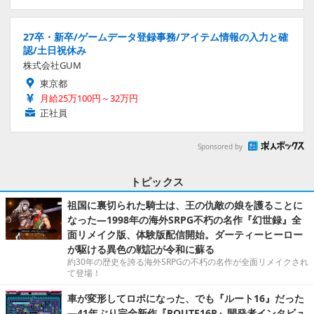
27卒・新卒/ゲームデータ登録事務/アイテム情報の入力と確
認/土日祝休み
株式会社GUM
東京都
月給25万100円～32万円
正社員
Sponsored by
トピックス
祖国に裏切られた騎士は、王の仇敵の娘を護ることに
なった―1998年の海外SRPG不朽の名作『幻世録』全
面リメイク版、体験版配信開始。ダーティーヒーロー
が駆ける異色の戦記が令和に蘇る
約30年の歴史を誇る海外SRPGの不朽の名作が全面リメイクされ
て登場！
車が変形してロボになった、でも『ルート16』だった
―41年ぶり完全新作『ROUTE16R』開発者インタビュ