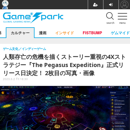
search
menu
料
カルチャー
漫画
インサイド
FISTBUMP
ゲムマイド
ゲーム文化
インディーゲーム
人類存亡の危機を描くストーリー重視の4Xスト
ラテジー『The Pegasus Expedition』正式リ
リース日決定！ 2枚目の写真・画像
2023.6.2 Fri 18:30