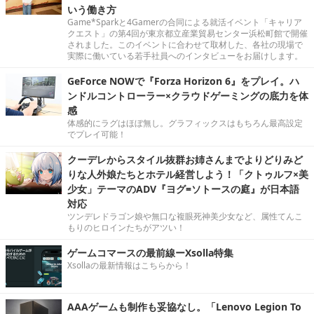
いう働き方
Game*Sparkと4Gamerの合同による就活イベント「キャリア
クエスト」の第4回が東京都立産業貿易センター浜松町館で開催
されました。このイベントに合わせて取材した、各社の現場で
実際に働いている若手社員へのインタビューをお届けします。
GeForce NOWで『Forza Horizon 6』をプレイ。ハ
ンドルコントローラー×クラウドゲーミングの底力を体
感
体感的にラグはほぼ無し。グラフィックスはもちろん最高設定
でプレイ可能！
クーデレからスタイル抜群お姉さんまでよりどりみど
りな人外娘たちとホテル経営しよう！「クトゥルフ×美
少女」テーマのADV『ヨグ=ソトースの庭』が日本語
対応
ツンデレドラゴン娘や無口な複眼死神美少女など、属性てんこ
もりのヒロインたちがアツい！
ゲームコマースの最前線ーXsolla特集
Xsollaの最新情報はこちらから！
AAAゲームも制作も妥協なし。「Lenovo Legion To