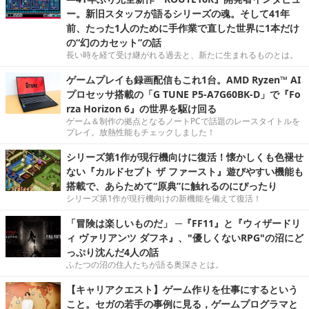
ー。新旧スタッフが語るシリーズの魂。そして41年
前、たった1人のために手作業で直した世界に1本だけ
の“幻のカセット”の話
長い時を経て受け継がれる過去と、新たに生まれるものとは。
ゲームプレイも録画配信もこれ1台。AMD Ryzen™ AI
プロセッサ搭載の「G TUNE P5-A7G60BK-D」で『Fo
rza Horizon 6』の世界を駆け回る
ゲーム＆制作の拠点となるノートPCで話題のレースタイトルを
プレイ。放熱性能もチェックしました！
シリーズ第1作が現行機向けに復活！懐かしくも色褪せ
ない『カルドセプト ザ ファースト』遊びやすい機能も
搭載で、あらためて“原典”に触れるのにぴったり
シリーズ第1作が現行機向けの新機能を備えて復活！
「冒険は楽しいものだ」 ─『FF11』と『ウィザードリ
ィ ヴァリアンツ ダフネ』、"優しくないRPG"の沼にど
っぷり沈んだ4人の話
ふたつの沼の住人たちが語る奥深さとは。
【キャリアクエスト】ゲーム作りを仕事にするという
こと。セガの若手の事例に見る，ゲームプログラマと