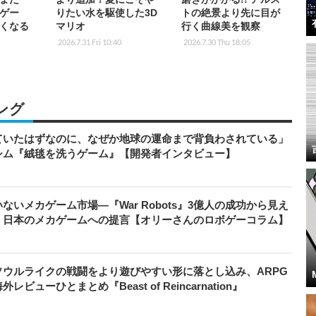
ゲー
りたい水を駆使した3D
トの絶景より先に目が
くなる
マリオ
行く曲線美を観察
2026.7.31 Fri 10:40
2026.7.30 Thu 18:05
ング
ていたはずなのに、なぜか地球の運命まで背負わされている」
シム『絨毯を洗うゲーム』【開発者インタビュー】
いメカゲーム市場―『War Robots』3億人の成功から見え
、日本のメカゲームへの提言【オリーさんのロボゲーコラム】
ウルライクの戦闘をより遊びやすい形に落とし込み、ARPG
ューひとまとめ『Beast of Reincarnation』