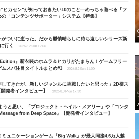
米“ヒカセン”が知っておきたい10のこと―めっちゃ遊べる「フ
心の「コンテンツサポーター」システム【特集】
ンがついに逝った。だから鬱憤晴らしに待ち遠しいシリーズ新
6』に行く
2026.8.2 Sun 12:00
ch 2 Edition』新衣装のホムラ＆ヒカリがたまらん！ゲームフリー
ムスパ注目タイトルまとめ#3
2026.8.2 Sun 11:00
作してきたが、新しいジャンルに挑戦したいと思った」2D横ス
l』【開発者インタビュー】
2026.8.3 Mon 17:30
みようと思い、「プロジェクト・ヘイル・メアリー」や「コンタ
ssage from Deep Space』【開発者インタビュー】
ュニケーションゲーム『Big Walk』が最大同接4.6万人越