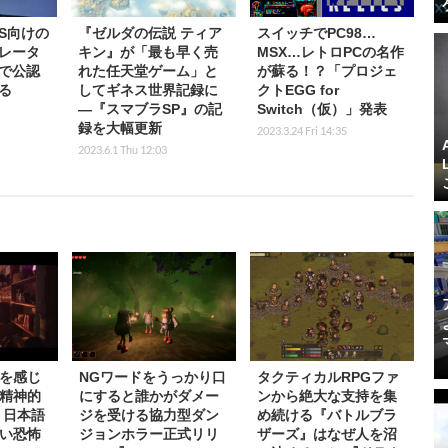
X|S向けの
『ゼルダの伝説 ティア
スイッチでPC98…
レータ
キン』が「最も早く売
MSX…レトロPCの名作
で公認
れた任天堂ゲーム」と
が蘇る！？「プロジェ
る
してギネス世界記録に
クトEGG for
―『スマブラSP』の記
Switch（仮）」発表
録を大幅更新
2023.3.24 Fri 14:35
2023.6.1 Thu 12:03
を感じ
NGワードをうっかり口
タクティカルRPGファ
”精神的
にすると誰かがダメー
ンから絶大な支持を集
』日本語
ジを受ける協力型ダン
め続ける『バトルブラ
い恐怖
ジョンホラー正式リリ
ザーズ』はなぜ人を沼