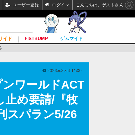
ユーザー登録
ログイン
こんにちは、ゲストさん
サイド
FISTBUMP
ゲムマイド
答
2023.6.3 Sat 11:00
ンワールドACT
し止め要請/『牧
スパラン5/26