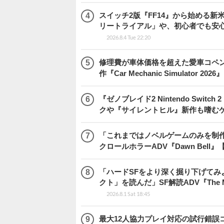
スイッチ2版『FF14』から始める新
リートライアル」や、初心者でも安
2026.8.4 Tue 22:20
修理費が車体価格を超えた愛車コペ
作『Car Mechanic Simulator 202
『ゼノブレイド2 Nintendo Swit
クや『サイレントヒル』新作も嗜むゲ
「これまではノベルゲームのみを制
クロールホラーADV『Dawn Bel
「ハードSFをより深く掘り下げて
クト」を読んだ」SF解読ADV『The Me
2026.8.1 Sat 18:45
最大12人協力プレイ対応の試行錯誤コミ