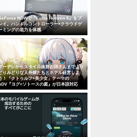
GeForce NOWで『Forza Horizon 6』をプ
レイ。ハンドルコントローラー×クラウドゲ
ーミングの底力を体感
クーデレからスタイル抜群お姉さんまでより
どりみどりな人外娘たちとホテル経営しよ
う！「クトゥルフ×美少女」テーマの
ADV『ヨグ=ソトースの庭』が日本語対応