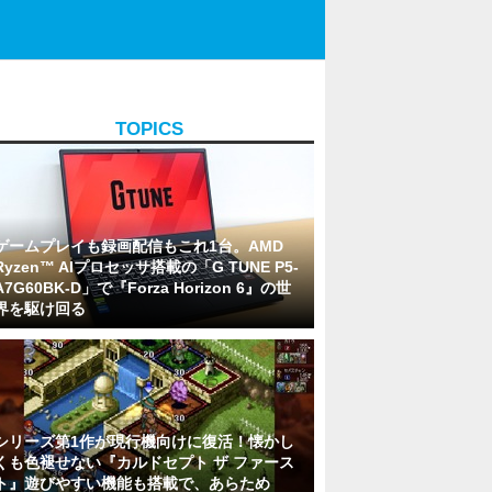
TOPICS
ゲームプレイも録画配信もこれ1台。AMD
Ryzen™ AIプロセッサ搭載の「G TUNE P5-
A7G60BK-D」で『Forza Horizon 6』の世
界を駆け回る
シリーズ第1作が現行機向けに復活！懐かし
くも色褪せない『カルドセプト ザ ファース
ト』遊びやすい機能も搭載で、あらため