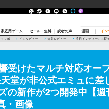
家庭用ゲーム
セール・無料
読者の声
漫画
イン
レイレポ
インタビュー
海外レビュー
注目インディーミニ問
響受けたマルチ対応オープ
任天堂が非公式エミュに差
ズの新作が2つ開発中【週刊
真・画像