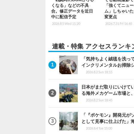
くなる」などの不具
「強くてニュー
合。修正データを近日
ム」しちゃいた
中に配信予定
変更点
2026.8.5 Wed 15:20
2026.7.31 Fri 16:45
連載・特集 アクセスランキ
「気持ちよく絨毯を洗っ
インクリメンタルお掃除
2026.8.2 Sun 18:15
日本がまだ取りにいけていな
る海外メカゲーム市場と
2026.8.2 Sun 18:45
「『ポケモン』開発元がソ
として見事に仕上げた」海外レビ
2026.8.4 Tue 15:00