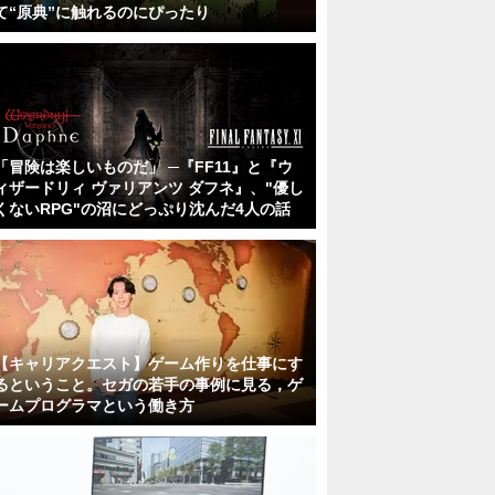
て“原典”に触れるのにぴったり
「冒険は楽しいものだ」 ─『FF11』と『ウ
ィザードリィ ヴァリアンツ ダフネ』、"優し
くないRPG"の沼にどっぷり沈んだ4人の話
【キャリアクエスト】ゲーム作りを仕事にす
るということ。セガの若手の事例に見る，ゲ
ームプログラマという働き方