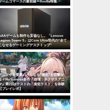
ゲームコマースの最前線ーXsolla特集
AAAゲームも制作も妥協なし。「Lenovo
Legion Tower 5」はCore Ultra世代の“全て
こなせるゲーミングデスクトップ”
アニマや新要素のさらなる“進化”を目撃せ
よ！HoYoverse新作『崩壊：ネクサスアニ
マ』第2回βテストの「進化テスト」を体験
【プレイレポ】