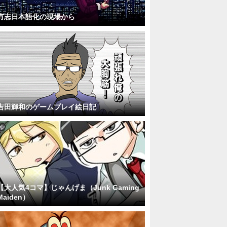
有志日本語化の現場から
吉田輝和のゲームプレイ絵日記
【大人気4コマ】じゃんげま（Junk Gaming
Maiden）