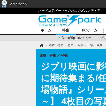
Game*Spark
ハードコアゲーマーのためのWebメディア
ホーム
特集
PCゲーム
Game*Sparkレビュー
プ
ホーム
›
連載・特集
›
特集
›
記事
›
写真・画像
連載・特集
特集
ジブリ映画に影
に期待集まる/
場物語』シリー
～】 4枚目の写