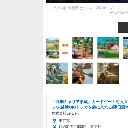
ジブリ映画に影響受けたマルチ対応オープンワールド
ーズの新作が
「長期キャリア形成」カードゲーム封入ス
フ/未経験OK/トレカを袋に入れる/即日選
株式会社Le Lien
東京都
月給31万2,600円～40万円