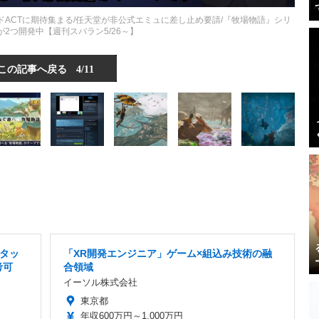
ACTに期待集まる/任天堂が非公式エミュに差し止め要請/『牧場物語』シリ
2つ開発中【週刊スパラン5/26～】
この記事へ戻る
4/11
タッ
「XR開発エンジニア」ゲーム×組込み技術の融
考可
合領域
イーソル株式会社
東京都
年収600万円～1,000万円