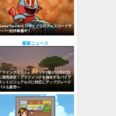
Game*Spark/インサイド公式ディスコードサ
ーバー好評稼働中！
最新ニュース
『マインクラフト』スイッチ2版が10月27日
に発売決定！グラフィックを強化するバイブ
ラントビジュアルズに対応しアップグレード
パスも販売へ