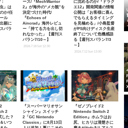
V：
ース/『MechWarrior
に沈めるのか/『ドラク
帯虫」は
2』が海外の“メカ観”を
エ12』開発関連の情報
のか/任
決定づけた時代/
公開は「お客様に喜ん
ール
『Echoes of
でもらえるタイミング
出願に
Aincrad』海外レビュ
を見極める」/小島監督
スパラ
ー「持てる力を出し切
がPS向けディスク生産
れなかった」【週刊ス
終了について危機感語
パラン7/10～】
る【週刊スパラン7/3
～】
2026.7.18 Sat 12:30
2026.7.12 Sun 13:00
2
『スーパーマリオサン
『ゼノブレイド2
ch 2
シャイン』スイッチ
Nintendo Switch 2
う試した？
2「GC Nintendo
Edition』ホムラはお
ョ＆いつ
Classics」に8月13日
尻、ヒカリは清楚さに
また
より追加！夏にこそや
磨きがかかる!! アルス