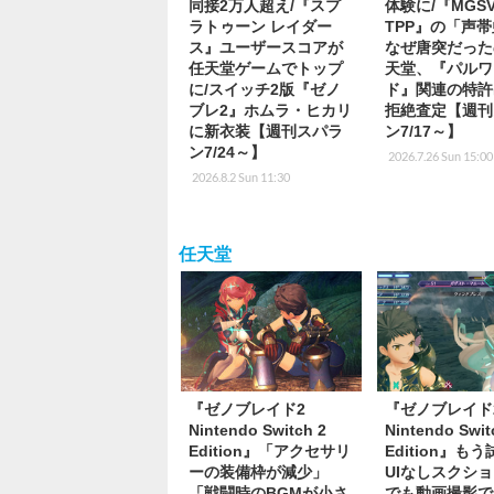
同接2万人超え/『スプ
体験に/『MGS
ラトゥーン レイダー
TPP』の「声
ス』ユーザースコアが
なぜ唐突だった
任天堂ゲームでトップ
天堂、『パルワ
に/スイッチ2版『ゼノ
ド』関連の特許
ブレ2』ホムラ・ヒカリ
拒絶査定【週刊
に新衣装【週刊スパラ
ン7/17～】
ン7/24～】
2026.7.26 Sun 15:00
2026.8.2 Sun 11:30
任天堂
『ゼノブレイド2
『ゼノブレイド
Nintendo Switch 2
Nintendo Swit
Edition』「アクセサリ
Edition』も
ーの装備枠が減少」
UIなしスクシ
「戦闘時のBGMが小さ
でも動画撮影で