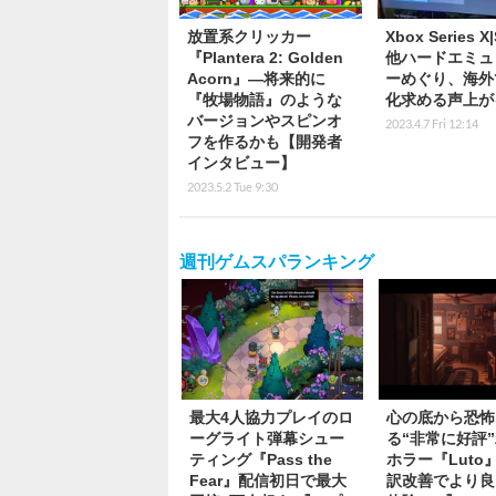
放置系クリッカー
Xbox Series 
『Plantera 2: Golden
他ハードエミュ
Acorn』―将来的に
ーめぐり、海外
『牧場物語』のような
化求める声上が
バージョンやスピンオ
2023.4.7 Fri 12:14
フを作るかも【開発者
インタビュー】
2023.5.2 Tue 9:30
週刊ゲムスパランキング
最大4人協力プレイのロ
心の底から恐怖
ーグライト弾幕シュー
る“非常に好評
ティング『Pass the
ホラー『Luto
Fear』配信初日で最大
訳改善でより良