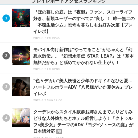
プレイレポートアクセスランキング
『ほの暮しの庭』は『夜廻』ファン、スローライフ
好き、新規ユーザーのすべてに“良し”！ 唯一無二の
「不穏生活シム」恐怖も暮らしもお好み次第【プレ
イレポ】
2026.8.7 Fri 19:45
モバイル向け新作は“やってること”がちゃんと『幻
想水滸伝』。『幻想水滸伝 STAR LEAP』は「基本
無料だから」と舐めてかかれない仕上がり！
2026.8.7 Fri 18:00
“色々デカい”美人妖怪と少年のドキドキなひと夏…
ハートフルホラーADV『八尺様がいた夏休み』プレ
イレポ
2026.8.2 Sun 19:00
クーデレからスタイル抜群お姉さんまでよりどりみ
どりな人外娘たちとホテル経営しよう！「クトゥル
フ×美少女」テーマのADV『ヨグ=ソトースの庭』が
日本語対応
PR