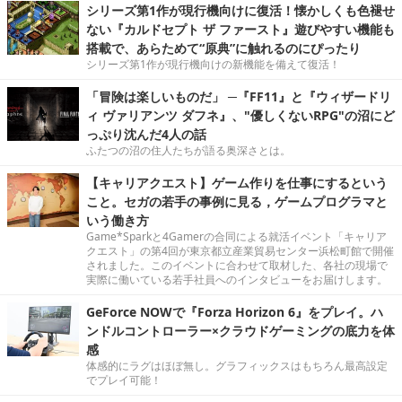
シリーズ第1作が現行機向けに復活！懐かしくも色褪せ
ない『カルドセプト ザ ファースト』遊びやすい機能も
搭載で、あらためて“原典”に触れるのにぴったり
シリーズ第1作が現行機向けの新機能を備えて復活！
「冒険は楽しいものだ」 ─『FF11』と『ウィザードリ
ィ ヴァリアンツ ダフネ』、"優しくないRPG"の沼にど
っぷり沈んだ4人の話
ふたつの沼の住人たちが語る奥深さとは。
【キャリアクエスト】ゲーム作りを仕事にするという
こと。セガの若手の事例に見る，ゲームプログラマと
いう働き方
Game*Sparkと4Gamerの合同による就活イベント「キャリア
クエスト」の第4回が東京都立産業貿易センター浜松町館で開催
されました。このイベントに合わせて取材した、各社の現場で
実際に働いている若手社員へのインタビューをお届けします。
GeForce NOWで『Forza Horizon 6』をプレイ。ハ
ンドルコントローラー×クラウドゲーミングの底力を体
感
体感的にラグはほぼ無し。グラフィックスはもちろん最高設定
でプレイ可能！