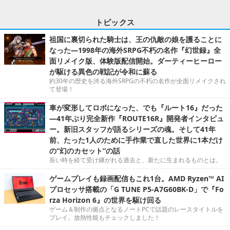
トピックス
祖国に裏切られた騎士は、王の仇敵の娘を護ることに
なった―1998年の海外SRPG不朽の名作『幻世録』全
面リメイク版、体験版配信開始。ダーティーヒーロー
が駆ける異色の戦記が令和に蘇る
約30年の歴史を誇る海外SRPGの不朽の名作が全面リメイクされ
て登場！
車が変形してロボになった、でも『ルート16』だった
―41年ぶり完全新作『ROUTE16R』開発者インタビュ
ー。新旧スタッフが語るシリーズの魂。そして41年
前、たった1人のために手作業で直した世界に1本だけ
の“幻のカセット”の話
長い時を経て受け継がれる過去と、新たに生まれるものとは。
ゲームプレイも録画配信もこれ1台。AMD Ryzen™ AI
プロセッサ搭載の「G TUNE P5-A7G60BK-D」で『Fo
rza Horizon 6』の世界を駆け回る
ゲーム＆制作の拠点となるノートPCで話題のレースタイトルを
プレイ。放熱性能もチェックしました！