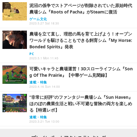
泥沼の係争でストアページが削除されていた原始時代
農場シム『Roots of Pacha』がSteamに復活
ゲーム文化
2023.5.27 Sat 18:30
農場を立て直し、理想の馬を育て上げよう！オープン
ワールドを駆けることもできる飼育シム『My Horse:
Bonded Spirits』発表
PC
2023.5.1 Mon 11:45
可愛いキャラと農場運営！3Dスローライフシム『Son
g Of The Prairie』【中華ゲーム見聞録】
連載・特集
2023.4.16 Sun 14:00
“非常に好評”のファンタジー農場シム『Sun Haven』
ほのぼの農業生活と戦い不可避な冒険の両方を楽しめ
る【特選レポ】
連載・特集
2023.3.21 Tue 13:00