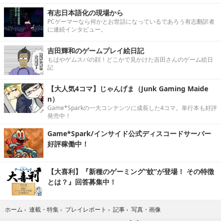
有志日本語化の現場から
PCゲーマーなら何かとお世話になっているであろう有志翻訳者
に連続インタビュー。
吉田輝和のゲームプレイ絵日記
もはやゲムスパの顔！どこかで見かけた吉田さんのゲーム絵日
記
【大人気4コマ】じゃんげま（Junk Gaming Maide
n）
Game*Sparkの一大コンテンツに成長した4コマ。単行本も好評
発売中！
Game*Spark/インサイド公式ディスコードサーバー
好評稼働中！
【大喜利】『新種のゲーミング“蚊”が登場！ その特徴
とは？』回答募集中！
写真・画像
ホーム
›
連載・特集
›
プレイレポート
›
記事
›