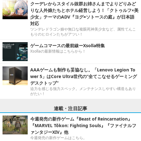
クーデレからスタイル抜群お姉さんまでよりどりみど
りな人外娘たちとホテル経営しよう！「クトゥルフ×美
少女」テーマのADV『ヨグ=ソトースの庭』が日本語
対応
ツンデレドラゴン娘や無口な複眼死神美少女など、属性てんこ
もりのヒロインたちがアツい！
ゲームコマースの最前線ーXsolla特集
Xsollaの最新情報はこちらから！
AAAゲームも制作も妥協なし。「Lenovo Legion To
wer 5」はCore Ultra世代の“全てこなせるゲーミング
デスクトップ”
迫力を感じる強力スペック。メンテナンスしやすい構造もあり
がたい！
連載・注目記事
今週発売の新作ゲーム『Beast of Reincarnation』
『MARVEL Tōkon: Fighting Souls』『ファイナルフ
ァンタジーXIV』他
今週発売の新作ゲームはこちら。