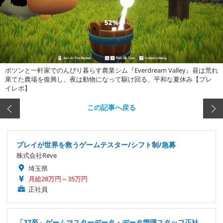
ポツンと一軒家でのんびり暮らす農業シム『Everdream Valley』昼は荒れ
果てた農場を復興し、夜は動物になって駆け回る、平和な夏休み【プレ
イレポ】
この記事へ戻る
プレイが世界を救うゲームテスター/シフト制/急募
株式会社Reve
埼玉県
月給28万円～35万円
正社員
「27卒」ゲームマスターデータ・データ管理スタッフ正社