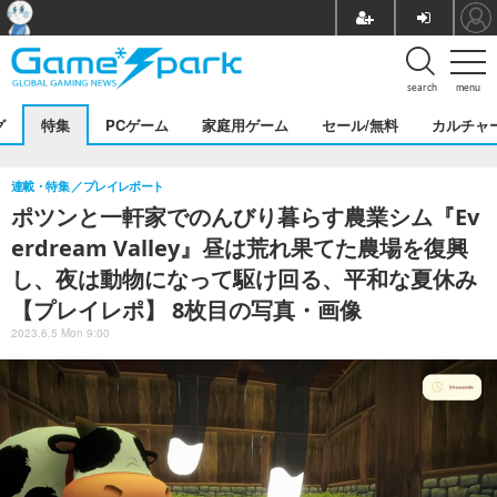
search
menu
グ
特集
PCゲーム
家庭用ゲーム
セール/無料
カルチャ
連載・特集
プレイレポート
ポツンと一軒家でのんびり暮らす農業シム『Ev
erdream Valley』昼は荒れ果てた農場を復興
し、夜は動物になって駆け回る、平和な夏休み
【プレイレポ】 8枚目の写真・画像
2023.6.5 Mon 9:00