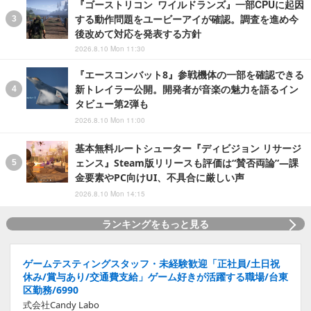
『ゴーストリコン ワイルドランズ』一部CPUに起因
する動作問題をユービーアイが確認。調査を進め今
後改めて対応を発表する方針
2026.8.10 Mon 11:30
『エースコンバット8』参戦機体の一部を確認できる
新トレイラー公開。開発者が音楽の魅力を語るイン
タビュー第2弾も
2026.8.10 Mon 11:00
基本無料ルートシューター『ディビジョン リサージ
ェンス』Steam版リリースも評価は“賛否両論”―課
金要素やPC向けUI、不具合に厳しい声
2026.8.10 Mon 14:15
ランキングをもっと見る
ゲームテスティングスタッフ・未経験歓迎「正社員/土日祝
休み/賞与あり/交通費支給」ゲーム好きが活躍する職場/台東
区勤務/6990
式会社Candy Labo