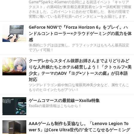
Game*Sparkと4Gamerの合同による就活イベント「キャリア
クエスト」の第4回が東京都立産業貿易センター浜松町館で開催
されました。このイベントに合わせて取材した、各社の現場で
実際に働いている若手社員へのインタビューをお届けします。
GeForce NOWで『Forza Horizon 6』をプレイ。ハ
ンドルコントローラー×クラウドゲーミングの底力を体
感
体感的にラグはほぼ無し。グラフィックスはもちろん最高設定
でプレイ可能！
クーデレからスタイル抜群お姉さんまでよりどりみど
りな人外娘たちとホテル経営しよう！「クトゥルフ×美
少女」テーマのADV『ヨグ=ソトースの庭』が日本語
対応
ツンデレドラゴン娘や無口な複眼死神美少女など、属性てんこ
もりのヒロインたちがアツい！
ゲームコマースの最前線ーXsolla特集
Xsollaの最新情報はこちらから！
AAAゲームも制作も妥協なし。「Lenovo Legion To
wer 5」はCore Ultra世代の“全てこなせるゲーミング