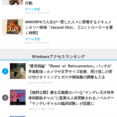
行動
ゲーム文化
2023.6.8 Thu 21:30
MMORPGで人生が一変した人々に密着するドキュメ
ンタリー映画「Second Skin」【コントローラーを置
く時間】
ゲーム文化
2023.1.3 Tue 12:00
Windowsアクセスランキング
“賛否両論”『Beast of Reincarnation』パッチが
早速配信―カメラや文字サイズ改善、受け流しの受
け付けタイミングとボスや雑魚敵の調整も入る
2026.8.10 Mon 8:52
【無料公開】癖を広範囲カバーな“ヤンデレ天才科学
者幼馴染ギャル”に監禁＆人体実験されるノベルゲー
『ヤンデレギャルの臨床試験』が話題に
2026.8.10 Mon 12:00