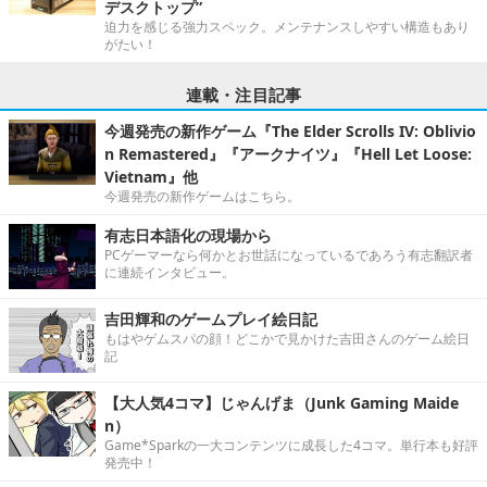
デスクトップ”
迫力を感じる強力スペック。メンテナンスしやすい構造もあり
がたい！
連載・注目記事
今週発売の新作ゲーム『The Elder Scrolls IV: Oblivio
n Remastered』『アークナイツ』『Hell Let Loose:
Vietnam』他
今週発売の新作ゲームはこちら。
有志日本語化の現場から
PCゲーマーなら何かとお世話になっているであろう有志翻訳者
に連続インタビュー。
吉田輝和のゲームプレイ絵日記
もはやゲムスパの顔！どこかで見かけた吉田さんのゲーム絵日
記
【大人気4コマ】じゃんげま（Junk Gaming Maide
n）
Game*Sparkの一大コンテンツに成長した4コマ。単行本も好評
発売中！