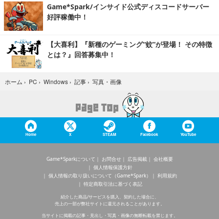
Game*Spark/インサイド公式ディスコードサーバー
好評稼働中！
【大喜利】『新種のゲーミング“蚊”が登場！ その特徴
とは？』回答募集中！
写真・画像
ホーム
›
PC
›
Windows
›
記事
›
Home
X
STEAM
Facebook
YouTube
Game*Sparkについて
お問合せ
広告掲載
会社概要
個人情報保護方針
個人情報の取り扱いについて（Game*Spark）
利用規約
特定商取引法に基づく表記
紹介した商品/サービスを購入、契約した場合に、
売上の一部が弊社サイトに還元されることがあります。
当サイトに掲載の記事・見出し・写真・画像の無断転載を禁じます。