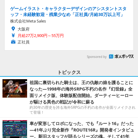
ゲームイラスト・キャラクターデザインのアシスタントスタ
ッフ・未経験歓迎・残業少なめ「正社員/月給30万以上可」
株式会社Meta Sales
大阪府
月給27万2,900円～55万円
正社員
Sponsored by
トピックス
祖国に裏切られた騎士は、王の仇敵の娘を護ることに
なった―1998年の海外SRPG不朽の名作『幻世録』全
面リメイク版、体験版配信開始。ダーティーヒーロー
が駆ける異色の戦記が令和に蘇る
約30年の歴史を誇る海外SRPGの不朽の名作が全面リメイクされ
て登場！
車が変形してロボになった、でも『ルート16』だった
―41年ぶり完全新作『ROUTE16R』開発者インタビュ
ー。新旧スタッフが語るシリーズの魂。そして41年