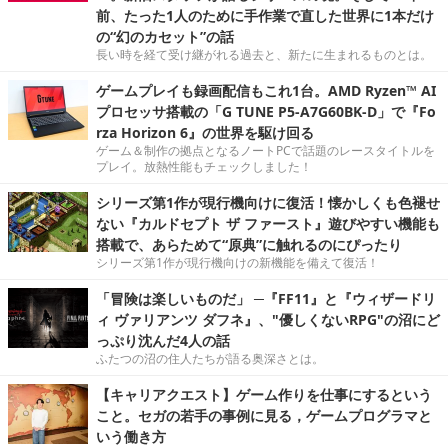
前、たった1人のために手作業で直した世界に1本だけ
の“幻のカセット”の話
長い時を経て受け継がれる過去と、新たに生まれるものとは。
ゲームプレイも録画配信もこれ1台。AMD Ryzen™ AI
プロセッサ搭載の「G TUNE P5-A7G60BK-D」で『Fo
rza Horizon 6』の世界を駆け回る
ゲーム＆制作の拠点となるノートPCで話題のレースタイトルを
プレイ。放熱性能もチェックしました！
シリーズ第1作が現行機向けに復活！懐かしくも色褪せ
ない『カルドセプト ザ ファースト』遊びやすい機能も
搭載で、あらためて“原典”に触れるのにぴったり
シリーズ第1作が現行機向けの新機能を備えて復活！
「冒険は楽しいものだ」 ─『FF11』と『ウィザードリ
ィ ヴァリアンツ ダフネ』、"優しくないRPG"の沼にど
っぷり沈んだ4人の話
ふたつの沼の住人たちが語る奥深さとは。
【キャリアクエスト】ゲーム作りを仕事にするという
こと。セガの若手の事例に見る，ゲームプログラマと
いう働き方