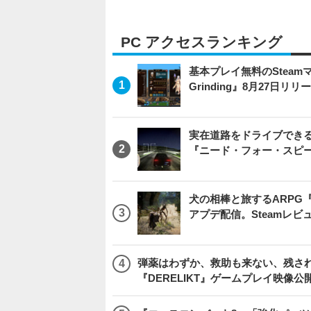
PC アクセスランキング
基本プレイ無料のSteamマ
Grinding』8月27日
実在道路をドライブできるブ
『ニード・フォー・スピ
犬の相棒と旅するARPG『Be
アプデ配信。Steamレ
弾薬はわずか、救助も来ない、残され
『DERELIKT』ゲームプレイ映像公