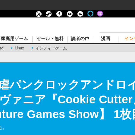
家庭用ゲーム
セール・無料
読者の声
漫画
イン
ac
Linux
インディーゲーム
虐パンクロックアンドロ
ニア『Cookie Cutt
ture Games Show】
も。