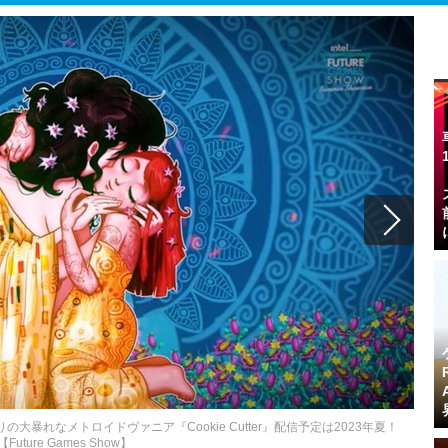
暴れなメトロイドヴァニア『Cookie Cutter』配信予定は2023年夏！
【Future Games Show】