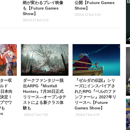
】
柄が変わるプレイ映像
公開【Future Games
も【Future Games
Show】
Show】
2023.6.11 Sun 3:24
2023.6.11 Sun 3:12
ター収
ダークファンタジー脱
『ゼルダの伝説』シリ
ルド
出ARPG『Mistfall
ーズにインスパイアさ
』日本向
Hunter』7月30日正式
れたRPG『ベルのファ
催決定！
リリース―オープンβテ
ンファーレ』2027年リ
プでワ
ストによる新クラス体
リースへ【Future
Vも
験も
Games Show】
es
2026.6.7 Sun 7:00
2026.6.7 Sun 6:39