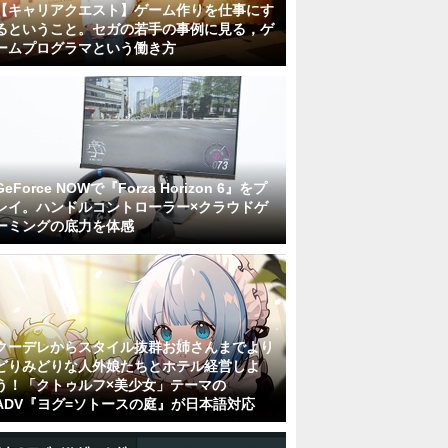
【キャリアクエスト】ゲーム作りを仕事にす
るということ。セガの若手の事例に見る，ゲ
ームプログラマという働き方
GeForce NOWで『Forza Horizon 6』をプ
レイ。ハンドルコントローラー×クラウドゲ
ーミングの底力を体感
クーデレからスタイル抜群お姉さんまでより
どりみどりな人外娘たちとホテル経営しよ
う！「クトゥルフ×美少女」テーマの
ADV『ヨグ=ソトースの庭』が日本語対応