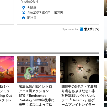
Yts株式会社
大阪府
月給30万8,500円～45万円
正社員
Sponsored by
動！ヘ
魔法兄妹が戦うレトロ
開催中のβテストで裏切
シミュ
アニメ風アクション
り者をあぶりだせ！非
g Out
STG『Enchanted
対称対戦サバイバルホ
ックトレ
Portals』2023年後半に
ラー『Deceit 2』新ゲ
e
発売！ボスによって絵
ームプレイトレイラー