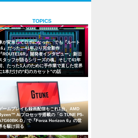
TOPICS
車が変形してロボになった、でも『ルート
16』だった―41年ぶり完全新作
『ROUTE16R』開発者インタビュー。新旧
スタッフが語るシリーズの魂。そして41年
前、たった1人のために手作業で直した世界
に1本だけの“幻のカセット”の話
ゲームプレイも録画配信もこれ1台。AMD
Ryzen™ AIプロセッサ搭載の「G TUNE P5-
A7G60BK-D」で『Forza Horizon 6』の世
界を駆け回る