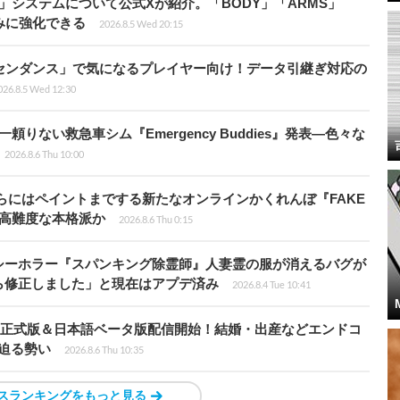
」システムについて公式Xが紹介。「BODY」「ARMS」
みに強化できる
2026.8.5 Wed 20:15
センダンス」で気になるプレイヤー向け！データ引継ぎ対応の
026.8.5 Wed 12:30
りない救急車シム『Emergency Buddies』発表―色々な
2026.8.6 Thu 10:00
らにはペイントまでする新たなオンラインかくれんぼ『FAKE
も高難度な本格派か
2026.8.6 Thu 0:15
シーホラー『スパンキング除霊師』人妻霊の服が消えるバグが
ら修正しました」と現在はアプデ済み
2026.8.4 Tue 10:41
istria』正式版＆日本語ベータ版配信開始！結婚・出産などエンドコ
に迫る勢い
2026.8.6 Thu 10:35
スランキングをもっと見る