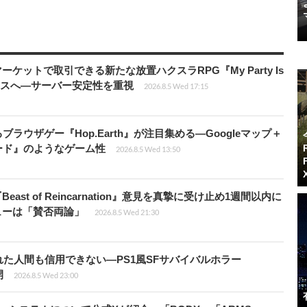
ーケットで取引できる新たな放置ハクスラRPG『My Party Is
リリースへ―サーバー安定性を重視
2026.8.5 Wed 17:15
ラウザゲー『Hop.Earth』が注目集める―Googleマップ＋
ード』のようなゲーム性
2026.8.5 Wed 13:50
ast of Reincarnation』意見を真摯に受け止め1週間以内に
ビューは「賛否両論」
2026.8.5 Wed 21:30
た人間も信用できない―PS1風SFサバイバルホラー
開
2026.8.5 Wed 23:00