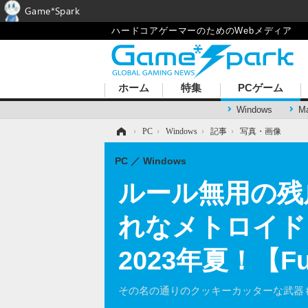
Game*Spark
ハードコアゲーマーのためのWebメディア
ホーム
特集
PCゲーム
Windows
M
ホーム
›
PC
›
Windows
›
記事
›
写真・画像
PC
Windows
ルール無用の残
れなメトロイドヴァ
2023年夏！【Fu
その名の通りのクッキーカッターな武器