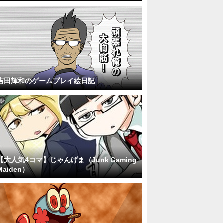
吉田輝和のゲームプレイ絵日記
【大人気4コマ】じゃんげま（Junk Gaming
Maiden）