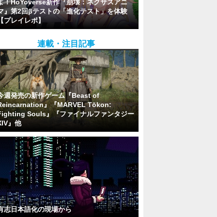
よ！HoYoverse新作『崩壊：ネクサスアニ
マ』第2回βテストの「進化テスト」を体験
【プレイレポ】
連載・注目記事
今週発売の新作ゲーム『Beast of
Reincarnation』『MARVEL Tōkon:
Fighting Souls』『ファイナルファンタジー
XIV』他
有志日本語化の現場から