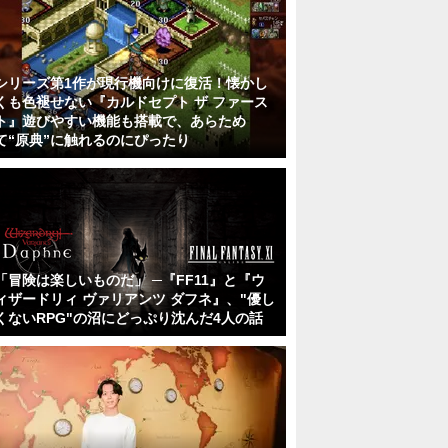
シリーズ第1作が現行機向けに復活！懐かし
くも色褪せない『カルドセプト ザ ファース
ト』遊びやすい機能も搭載で、あらため
て“原典”に触れるのにぴったり
「冒険は楽しいものだ」 ─『FF11』と『ウ
ィザードリィ ヴァリアンツ ダフネ』、"優し
くないRPG"の沼にどっぷり沈んだ4人の話