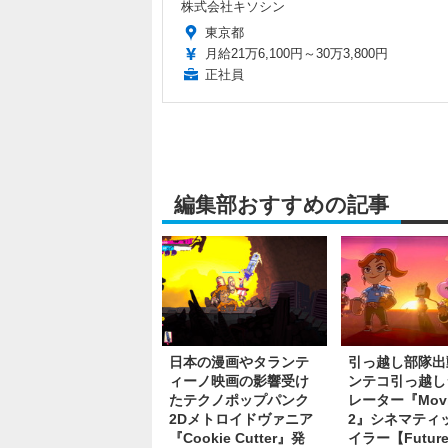
株式会社キソシン
東京都
月給21万6,100円～30万3,800円
正社員
編集部おすすめの記事
日本の漫画やタランテ
引っ越し部隊出
ィーノ映画の影響受け
ンテコ引っ越し
たテクノポップパンク
レーター『Movin
2Dメトロイドヴァニア
2』シネマティ
『Cookie Cutter』発
イラー【Futur