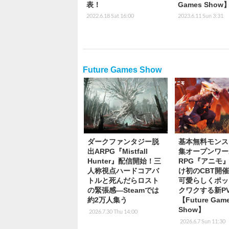
表！
Games Show
2022.6.18 Sat 16:00
2023.6.11 Sun 3:31
Future Games Show
ダークファンタジー脱
基本無料モンス
出ARPG『Mistfall
集オープンワー
Hunter』配信開始！三
RPG『アニモ
人称視点ハードコアバ
け初のCBT開
トルと死んだらロスト
可愛らしくポッ
の緊張感―Steamでは
クワクする新P
約2万人集う
【Future Gam
Show】
2026.7.30 Thu 14:00
2026.6.7 Sun 11:30