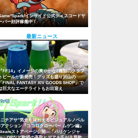
Game*Spark/インサイド公式ディスコードサ
ーバー好評稼働中！
最新ニュース
『FF14』イメージの爽やかな2種類のクラフ
トビールが新発売！グッズも盛り沢山の
「FINAL FANTASY XIV GOODS SHOP」で
は巨大なエーテライトもお出迎え
“ニチアサ”気分を味わえるビジュアルノベル
×アクション『ココロクローバー ムゲン編』
Steamストアページ公開―「ハリケンジャ
ー」OPなど歌唱の高取ヒデアキ氏が主題歌