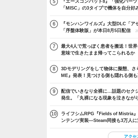
『エースコンバット8』「強化パーツ
「MISC」の3タイプで機体を自分好
『モンハンワイルズ』大型DLC「ア
「序盤体験版」が本日8月5日配信
2
最大4人で荒っぽく患者を搬送！世界一頼
意味で生きたまま帰ってこられるか
3Dモデリングをして物体に擬態、さ
ME』発表！見つける側も隠れる側
配信でいきなり全裸に…話題のセク
発生。「丸裸になる現象を泣きなが
ライフシムRPG『Fields of M
ンテンツ実装―Steam同接も3万人
アクセ