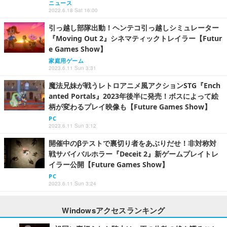
ニュース
2022.6.18 Sat 16:00
引っ越し部隊出動！ヘンテコ引っ越しシミュレーター
『Moving Out 2』シネマティックトレイラー【Futur
e Games Show】
家庭用ゲーム
2023.6.11 Sun 3:31
魔法兄妹が戦うレトロアニメ風アクションSTG『Ench
anted Portals』2023年後半に発売！ボスによって絵
柄が変わるプレイ映像も【Future Games Show】
PC
2023.6.11 Sun 3:12
開催中のβテストで裏切り者をあぶりだせ！非対称対
戦サバイバルホラー『Deceit 2』新ゲームプレイトレ
イラー公開【Future Games Show】
PC
2023.6.11 Sun 3:24
Windowsアクセスランキング