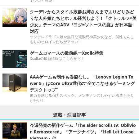
でプレイ可能！
クーデレからスタイル抜群お姉さんまでよりどりみど
りな人外娘たちとホテル経営しよう！「クトゥルフ×美
少女」テーマのADV『ヨグ=ソトースの庭』が日本語
対応
ツンデレドラゴン娘や無口な複眼死神美少女など、属性てんこ
もりのヒロインたちがアツい！
ゲームコマースの最前線ーXsolla特集
Xsollaの最新情報はこちらから！
AAAゲームも制作も妥協なし。「Lenovo Legion To
wer 5」はCore Ultra世代の“全てこなせるゲーミング
デスクトップ”
迫力を感じる強力スペック。メンテナンスしやすい構造もあり
がたい！
連載・注目記事
今週発売の新作ゲーム『The Elder Scrolls IV: Oblivio
n Remastered』『アークナイツ』『Hell Let Loose:
Vietnam』他