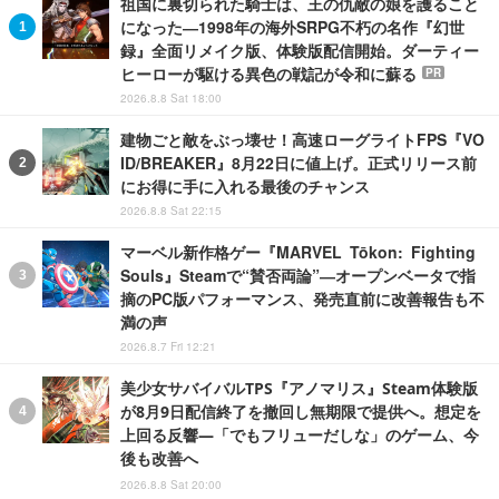
祖国に裏切られた騎士は、王の仇敵の娘を護ること
になった―1998年の海外SRPG不朽の名作『幻世
録』全面リメイク版、体験版配信開始。ダーティー
ヒーローが駆ける異色の戦記が令和に蘇る
PR
2026.8.8 Sat 18:00
建物ごと敵をぶっ壊せ！高速ローグライトFPS『VO
ID/BREAKER』8月22日に値上げ。正式リリース前
にお得に手に入れる最後のチャンス
2026.8.8 Sat 22:15
マーベル新作格ゲー『MARVEL Tōkon: Fighting
Souls』Steamで“賛否両論”―オープンベータで指
摘のPC版パフォーマンス、発売直前に改善報告も不
満の声
2026.8.7 Fri 12:21
美少女サバイバルTPS『アノマリス』Steam体験版
が8月9日配信終了を撤回し無期限で提供へ。想定を
上回る反響―「でもフリューだしな」のゲーム、今
後も改善へ
2026.8.8 Sat 20:00