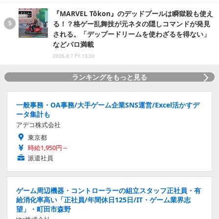
『MARVEL Tōkon』のデッドプールは瞬獄殺も使え
る！？格ゲー乱舞技が元ネタの隠しコマンドが発見
される。「デップードリームを使わざるを得ない」
などパロ満載
2026.8.7 Fri 13:30
ランキングをもっと見る
一般事務・OA事務/大手ゲーム企業SNS運営/Excel活かすデ
ータ集計も
アデコ株式会社
東京都
時給1,950円～
派遣社員
ゲーム周辺機器・コントローラーの組立スタッフ正社員・有
給消化率高い「正社員/年間休日125日/IT・ゲーム業界志
望」・町田市森野