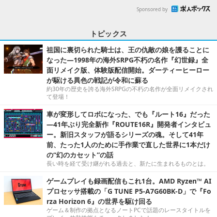
Sponsored by
トピックス
祖国に裏切られた騎士は、王の仇敵の娘を護ることに
なった―1998年の海外SRPG不朽の名作『幻世録』全
面リメイク版、体験版配信開始。ダーティーヒーロー
が駆ける異色の戦記が令和に蘇る
約30年の歴史を誇る海外SRPGの不朽の名作が全面リメイクされ
て登場！
車が変形してロボになった、でも『ルート16』だった
―41年ぶり完全新作『ROUTE16R』開発者インタビュ
ー。新旧スタッフが語るシリーズの魂。そして41年
前、たった1人のために手作業で直した世界に1本だけ
の“幻のカセット”の話
長い時を経て受け継がれる過去と、新たに生まれるものとは。
ゲームプレイも録画配信もこれ1台。AMD Ryzen™ AI
プロセッサ搭載の「G TUNE P5-A7G60BK-D」で『Fo
rza Horizon 6』の世界を駆け回る
ゲーム＆制作の拠点となるノートPCで話題のレースタイトルを