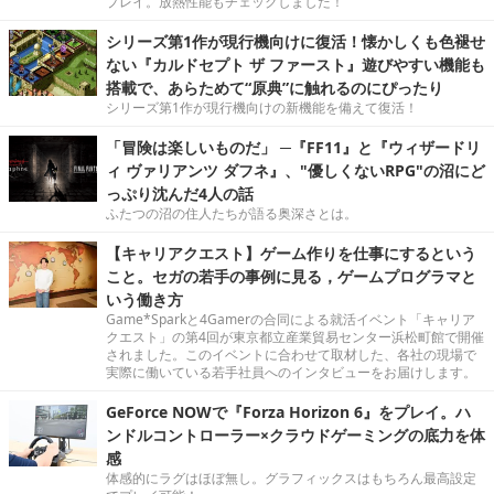
プレイ。放熱性能もチェックしました！
シリーズ第1作が現行機向けに復活！懐かしくも色褪せ
ない『カルドセプト ザ ファースト』遊びやすい機能も
搭載で、あらためて“原典”に触れるのにぴったり
シリーズ第1作が現行機向けの新機能を備えて復活！
「冒険は楽しいものだ」 ─『FF11』と『ウィザードリ
ィ ヴァリアンツ ダフネ』、"優しくないRPG"の沼にど
っぷり沈んだ4人の話
ふたつの沼の住人たちが語る奥深さとは。
【キャリアクエスト】ゲーム作りを仕事にするという
こと。セガの若手の事例に見る，ゲームプログラマと
いう働き方
Game*Sparkと4Gamerの合同による就活イベント「キャリア
クエスト」の第4回が東京都立産業貿易センター浜松町館で開催
されました。このイベントに合わせて取材した、各社の現場で
実際に働いている若手社員へのインタビューをお届けします。
GeForce NOWで『Forza Horizon 6』をプレイ。ハ
ンドルコントローラー×クラウドゲーミングの底力を体
感
体感的にラグはほぼ無し。グラフィックスはもちろん最高設定