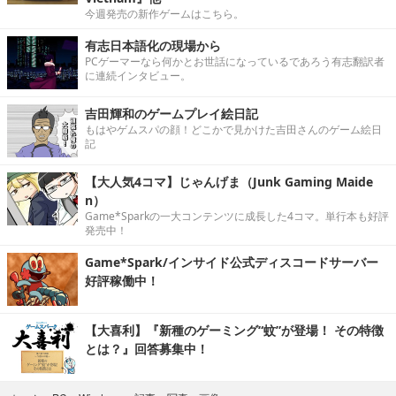
今週発売の新作ゲームはこちら。
有志日本語化の現場から
PCゲーマーなら何かとお世話になっているであろう有志翻訳者
に連続インタビュー。
吉田輝和のゲームプレイ絵日記
もはやゲムスパの顔！どこかで見かけた吉田さんのゲーム絵日
記
【大人気4コマ】じゃんげま（Junk Gaming Maide
n）
Game*Sparkの一大コンテンツに成長した4コマ。単行本も好評
発売中！
Game*Spark/インサイド公式ディスコードサーバー
好評稼働中！
【大喜利】『新種のゲーミング“蚊”が登場！ その特徴
とは？』回答募集中！