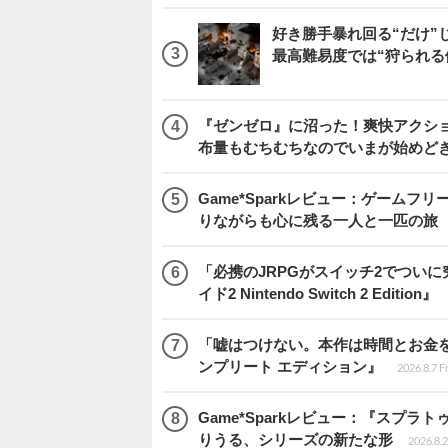
好き勝手暴れ回る“だけ”
最高難易度では“狩られる
『ゼンゼロ』に沼った！爽快アクシ
布量もむちむちなのでいまが始めど
Game*Sparkレビュー：ゲームフリーク
りながらも心に残る一人と一匹の旅
「必携のJRPGがスイッチ2でつい
イド2 Nintendo Switch 2 Edition』
「嘘はつけない。本作は時間とお金を注
ンプリート エディション』
2026.8.7 F
Game*Sparkレビュー：『スプ
りうる、シリーズの新たな形
2026.8.2