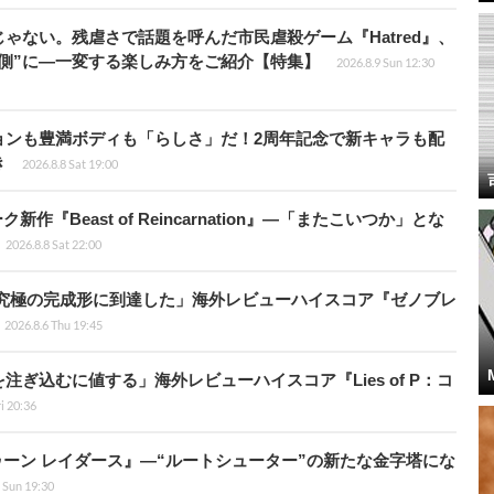
じゃない。残虐さで話題を呼んだ市民虐殺ゲーム『Hatred』、
側”に―一変する楽しみ方をご紹介【特集】
2026.8.9 Sun 12:30
ョンも豊満ボディも「らしさ」だ！2周年記念で新キャラも配
き
2026.8.8 Sat 19:00
新作『Beast of Reincarnation』―「またこいつか」とな
2026.8.8 Sat 22:00
に究極の完成形に到達した」海外レビューハイスコア『ゼノブレ
2026.8.6 Thu 19:45
ぎ込むに値する」海外レビューハイスコア『Lies of P：コ
ri 20:36
ラトゥーン レイダース』―“ルートシューター”の新たな金字塔にな
 Sun 19:30