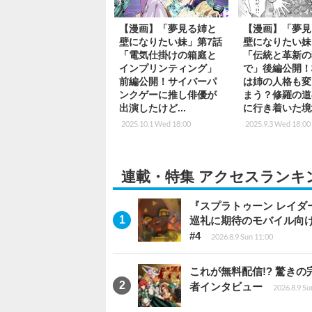
【漫画】「夢見る姉と
【漫画】「夢見
壁になりたい妹」第7話
壁になりたい妹
「電気仕掛けの箱庭と
「伝統と革新の
インプリンティング」
で」後編公開！
前編公開！サイバーパ
は姉の人格も変
ンクゲーに推し俳優が
まう？修羅の道
出演したけど...
に行き着いた境
2025.10.1 Wed 18:00
2025.9.3 Wed 18:00
連載・特集 アクセスランキ
『スプラトゥーン レイダース
巡礼に期待のモバイル向
#4
2026.8.9 Sun 11:00
これが無料配信!? 驚き
者インタビュー
2026.8.9 Su