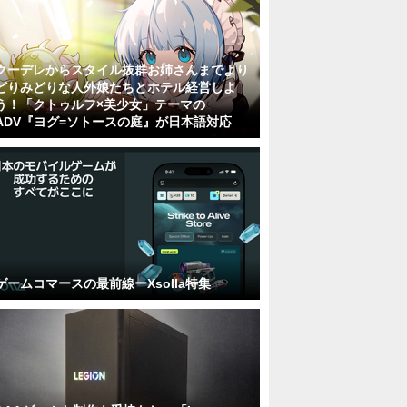
クーデレからスタイル抜群お姉さんまでより
どりみどりな人外娘たちとホテル経営しよ
う！「クトゥルフ×美少女」テーマの
ADV『ヨグ=ソトースの庭』が日本語対応
ゲームコマースの最前線ーXsolla特集