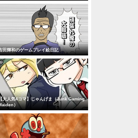
吉田輝和のゲームプレイ絵日記
【大人気4コマ】じゃんげま（Junk Gaming
Maiden）