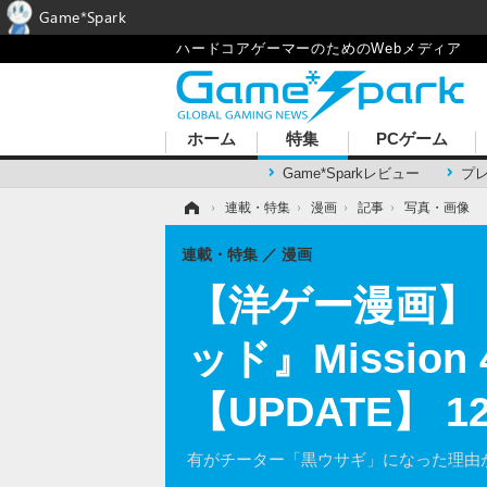
Game*Spark
ハードコアゲーマーのためのWebメディア
ホーム
特集
PCゲーム
Game*Sparkレビュー
プ
ホーム
›
連載・特集
›
漫画
›
記事
›
写真・画像
連載・特集
漫画
【洋ゲー漫画】
ッド』Missi
【UPDATE】
有がチーター「黒ウサギ」になった理由が明