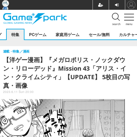
search
menu
グ
特集
PCゲーム
家庭用ゲーム
セール/無料
カルチャ
連載・特集
漫画
【洋ゲー漫画】『メガロポリス・ノックダウ
ン・リローデッド』Mission 43「アリス・イ
ン・クライムシティ」【UPDATE】 5枚目の写
真・画像
2023.6.11 Sun 20:00