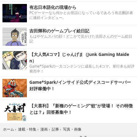
有志日本語化の現場から
PCゲーマーなら何かとお世話になっているであろう有志翻訳者
に連続インタビュー。
吉田輝和のゲームプレイ絵日記
もはやゲムスパの顔！どこかで見かけた吉田さんのゲーム絵日
記
【大人気4コマ】じゃんげま（Junk Gaming Maide
n）
Game*Sparkの一大コンテンツに成長した4コマ。単行本も好評
発売中！
Game*Spark/インサイド公式ディスコードサーバー
好評稼働中！
【大喜利】『新種のゲーミング“蚊”が登場！ その特徴
とは？』回答募集中！
写真・画像
ホーム
›
連載・特集
›
漫画
›
記事
›