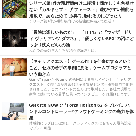
シリーズ第1作が現行機向けに復活！懐かしくも色褪せ
ない『カルドセプト ザ ファースト』遊びやすい機能も
搭載で、あらためて“原典”に触れるのにぴったり
シリーズ第1作が現行機向けの新機能を備えて復活！
「冒険は楽しいものだ」 ─『FF11』と『ウィザードリ
ィ ヴァリアンツ ダフネ』、"優しくないRPG"の沼にど
っぷり沈んだ4人の話
ふたつの沼の住人たちが語る奥深さとは。
【キャリアクエスト】ゲーム作りを仕事にするという
こと。セガの若手の事例に見る，ゲームプログラマと
いう働き方
Game*Sparkと4Gamerの合同による就活イベント「キャリア
クエスト」の第4回が東京都立産業貿易センター浜松町館で開催
されました。このイベントに合わせて取材した、各社の現場で
実際に働いている若手社員へのインタビューをお届けします。
GeForce NOWで『Forza Horizon 6』をプレイ。ハ
ンドルコントローラー×クラウドゲーミングの底力を体
感
体感的にラグはほぼ無し。グラフィックスはもちろん最高設定
でプレイ可能！