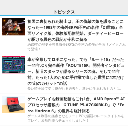
トピックス
祖国に裏切られた騎士は、王の仇敵の娘を護ることに
なった―1998年の海外SRPG不朽の名作『幻世録』全
面リメイク版、体験版配信開始。ダーティーヒーロー
が駆ける異色の戦記が令和に蘇る
約30年の歴史を誇る海外SRPGの不朽の名作が全面リメイクされ
て登場！
車が変形してロボになった、でも『ルート16』だった
―41年ぶり完全新作『ROUTE16R』開発者インタビュ
ー。新旧スタッフが語るシリーズの魂。そして41年
前、たった1人のために手作業で直した世界に1本だけ
の“幻のカセット”の話
長い時を経て受け継がれる過去と、新たに生まれるものとは。
ゲームプレイも録画配信もこれ1台。AMD Ryzen™ AI
プロセッサ搭載の「G TUNE P5-A7G60BK-D」で『Fo
rza Horizon 6』の世界を駆け回る
ゲーム＆制作の拠点となるノートPCで話題のレースタイトルを
プレイ。放熱性能もチェックしました！