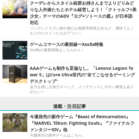
クーデレからスタイル抜群お姉さんまでよりどりみど
りな人外娘たちとホテル経営しよう！「クトゥルフ×美
少女」テーマのADV『ヨグ=ソトースの庭』が日本語
対応
ツンデレドラゴン娘や無口な複眼死神美少女など、属性てんこ
もりのヒロインたちがアツい！
ゲームコマースの最前線ーXsolla特集
Xsollaの最新情報はこちらから！
AAAゲームも制作も妥協なし。「Lenovo Legion To
wer 5」はCore Ultra世代の“全てこなせるゲーミング
デスクトップ”
迫力を感じる強力スペック。メンテナンスしやすい構造もあり
がたい！
連載・注目記事
今週発売の新作ゲーム『Beast of Reincarnation』
『MARVEL Tōkon: Fighting Souls』『ファイナルフ
ァンタジーXIV』他
今週発売の新作ゲームはこちら。