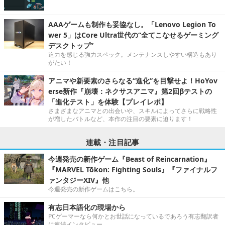
AAAゲームも制作も妥協なし。「Lenovo Legion To
wer 5」はCore Ultra世代の“全てこなせるゲーミング
デスクトップ”
迫力を感じる強力スペック。メンテナンスしやすい構造もあり
がたい！
アニマや新要素のさらなる“進化”を目撃せよ！HoYov
erse新作『崩壊：ネクサスアニマ』第2回βテストの
「進化テスト」を体験【プレイレポ】
さまざまなアニマとの出会いや、スキルによってさらに戦略性
が増したバトルなど、本作の注目の要素に迫ります！
連載・注目記事
今週発売の新作ゲーム『Beast of Reincarnation』
『MARVEL Tōkon: Fighting Souls』『ファイナルフ
ァンタジーXIV』他
今週発売の新作ゲームはこちら。
有志日本語化の現場から
PCゲーマーなら何かとお世話になっているであろう有志翻訳者
に連続インタビュー。