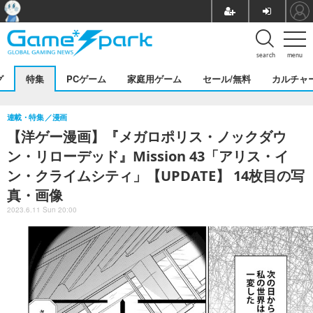
search
menu
グ
特集
PCゲーム
家庭用ゲーム
セール/無料
カルチャ
連載・特集
漫画
【洋ゲー漫画】『メガロポリス・ノックダウ
ン・リローデッド』Mission 43「アリス・イ
ン・クライムシティ」【UPDATE】 14枚目の写
真・画像
2023.6.11 Sun 20:00