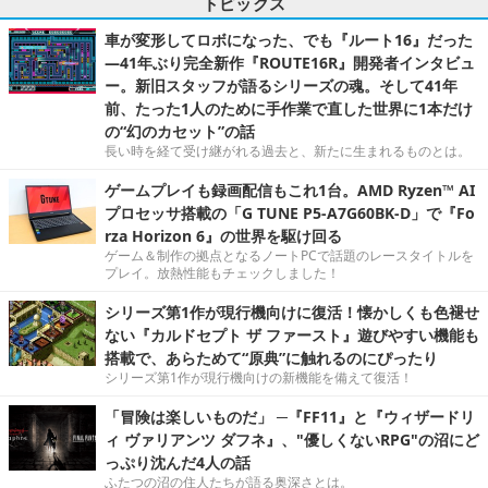
トピックス
車が変形してロボになった、でも『ルート16』だった
―41年ぶり完全新作『ROUTE16R』開発者インタビュ
ー。新旧スタッフが語るシリーズの魂。そして41年
前、たった1人のために手作業で直した世界に1本だけ
の“幻のカセット”の話
長い時を経て受け継がれる過去と、新たに生まれるものとは。
ゲームプレイも録画配信もこれ1台。AMD Ryzen™ AI
プロセッサ搭載の「G TUNE P5-A7G60BK-D」で『Fo
rza Horizon 6』の世界を駆け回る
ゲーム＆制作の拠点となるノートPCで話題のレースタイトルを
プレイ。放熱性能もチェックしました！
シリーズ第1作が現行機向けに復活！懐かしくも色褪せ
ない『カルドセプト ザ ファースト』遊びやすい機能も
搭載で、あらためて“原典”に触れるのにぴったり
シリーズ第1作が現行機向けの新機能を備えて復活！
「冒険は楽しいものだ」 ─『FF11』と『ウィザードリ
ィ ヴァリアンツ ダフネ』、"優しくないRPG"の沼にど
っぷり沈んだ4人の話
ふたつの沼の住人たちが語る奥深さとは。