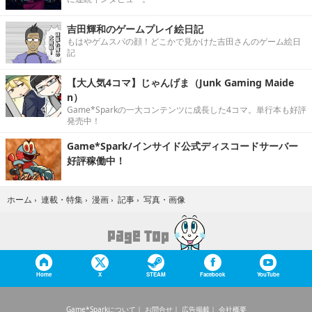
吉田輝和のゲームプレイ絵日記
もはやゲムスパの顔！どこかで見かけた吉田さんのゲーム絵日
記
【大人気4コマ】じゃんげま（Junk Gaming Maide
n）
Game*Sparkの一大コンテンツに成長した4コマ。単行本も好評
発売中！
Game*Spark/インサイド公式ディスコードサーバー
好評稼働中！
写真・画像
ホーム
›
連載・特集
›
漫画
›
記事
›
Home
X
STEAM
Facebook
YouTube
Game*Sparkについて
お問合せ
広告掲載
会社概要