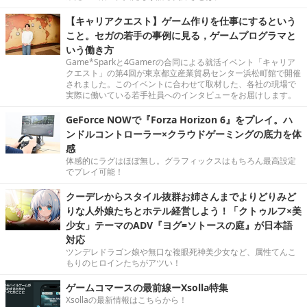
【キャリアクエスト】ゲーム作りを仕事にするという
こと。セガの若手の事例に見る，ゲームプログラマと
いう働き方
Game*Sparkと4Gamerの合同による就活イベント「キャリア
クエスト」の第4回が東京都立産業貿易センター浜松町館で開催
されました。このイベントに合わせて取材した、各社の現場で
実際に働いている若手社員へのインタビューをお届けします。
GeForce NOWで『Forza Horizon 6』をプレイ。ハ
ンドルコントローラー×クラウドゲーミングの底力を体
感
体感的にラグはほぼ無し。グラフィックスはもちろん最高設定
でプレイ可能！
クーデレからスタイル抜群お姉さんまでよりどりみど
りな人外娘たちとホテル経営しよう！「クトゥルフ×美
少女」テーマのADV『ヨグ=ソトースの庭』が日本語
対応
ツンデレドラゴン娘や無口な複眼死神美少女など、属性てんこ
もりのヒロインたちがアツい！
ゲームコマースの最前線ーXsolla特集
Xsollaの最新情報はこちらから！