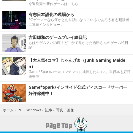
今週発売の新作ゲームはこちら。
有志日本語化の現場から
PCゲーマーなら何かとお世話になっているであろう有志翻訳者
に連続インタビュー。
吉田輝和のゲームプレイ絵日記
もはやゲムスパの顔！どこかで見かけた吉田さんのゲーム絵日
記
【大人気4コマ】じゃんげま（Junk Gaming Maide
n）
Game*Sparkの一大コンテンツに成長した4コマ。単行本も好評
発売中！
Game*Spark/インサイド公式ディスコードサーバー
好評稼働中！
写真・画像
ホーム
›
PC
›
Windows
›
記事
›