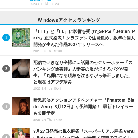
2023.6.12 Mon 2:23
Windowsアクセスランキング
『FFT』と『FE』に影響を受けたSRPG『Beaten P
ath』正式発表！クラファンで注目集め、数年の個人
開発が生んだ作品2027年リリースへ
2026.8.6 Thu 12:30
配信でいきなり全裸に…話題のセクシーホラー『ス
パンキング除霊師』人妻霊の服が消えるバグが発
生。「丸裸になる現象を泣きながら修正しました」
と現在はアプデ済み
2026.8.4 Tue 10:41
暗黒武侠アクションアドベンチャー『Phantom Bla
de Zero』8月12日より予約開始！ 最新トレイラー
も公開予定
2026.8.6 Thu 17:30
8月27日発売の脱衣麻雀『スーパーリアル麻雀 Venu
s Returns』「ショウ子」が美貌と抜群のスタイル