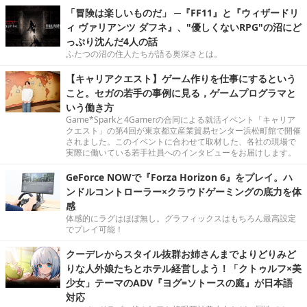
「冒険は楽しいものだ」 ─『FF11』と『ウィザードリ
ィ ヴァリアンツ ダフネ』、"優しくないRPG"の沼にど
っぷり沈んだ4人の話
ふたつの沼の住人たちが語る奥深さとは。
【キャリアクエスト】ゲーム作りを仕事にするという
こと。セガの若手の事例に見る，ゲームプログラマと
いう働き方
Game*Sparkと4Gamerの合同による就活イベント「キャリア
クエスト」の第4回が東京都立産業貿易センター浜松町館で開催
されました。このイベントに合わせて取材した、各社の現場で
実際に働いている若手社員へのインタビューをお届けします。
GeForce NOWで『Forza Horizon 6』をプレイ。ハ
ンドルコントローラー×クラウドゲーミングの底力を体
感
体感的にラグはほぼ無し。グラフィックスはもちろん最高設定
でプレイ可能！
クーデレからスタイル抜群お姉さんまでよりどりみど
りな人外娘たちとホテル経営しよう！「クトゥルフ×美
少女」テーマのADV『ヨグ=ソトースの庭』が日本語
対応