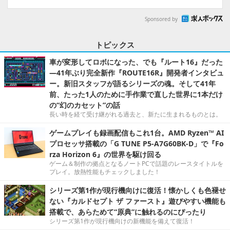
Sponsored by
トピックス
車が変形してロボになった、でも『ルート16』だった
―41年ぶり完全新作『ROUTE16R』開発者インタビュ
ー。新旧スタッフが語るシリーズの魂。そして41年
前、たった1人のために手作業で直した世界に1本だけ
の“幻のカセット”の話
長い時を経て受け継がれる過去と、新たに生まれるものとは。
ゲームプレイも録画配信もこれ1台。AMD Ryzen™ AI
プロセッサ搭載の「G TUNE P5-A7G60BK-D」で『Fo
rza Horizon 6』の世界を駆け回る
ゲーム＆制作の拠点となるノートPCで話題のレースタイトルを
プレイ。放熱性能もチェックしました！
シリーズ第1作が現行機向けに復活！懐かしくも色褪せ
ない『カルドセプト ザ ファースト』遊びやすい機能も
搭載で、あらためて“原典”に触れるのにぴったり
シリーズ第1作が現行機向けの新機能を備えて復活！