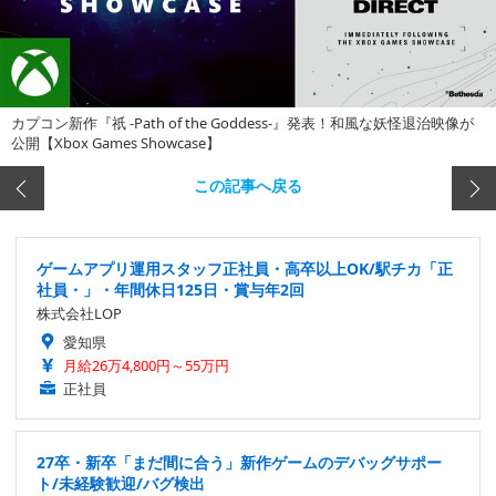
カプコン新作『祇 -Path of the Goddess-』発表！和風な妖怪退治映像が
公開【Xbox Games Showcase】
この記事へ戻る
ゲームアプリ運用スタッフ正社員・高卒以上OK/駅チカ「正
社員・」・年間休日125日・賞与年2回
株式会社LOP
愛知県
月給26万4,800円～55万円
正社員
27卒・新卒「まだ間に合う」新作ゲームのデバッグサポー
ト/未経験歓迎/バグ検出