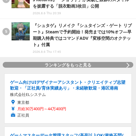
を披露する「脱衣動画3枚目」公開
2026.8.6 Thu 20:39
『シュタゲ』リメイク『シュタインズ・ゲート リブ
ート』Steamで予約開始！発売までは10%オフ―早
期購入特典ではコマンドADV『変移空間のオクテッ
ト』付属
2026.8.6 Thu 17:45
ランキングをもっと見る
ゲーム向けUIデザイナーアシスタント・クリエイティブ志望
歓迎・「正社員/育休実績あり」・未経験歓迎・港区港南
株式会社ELシステム
東京都
月給30万400円～44万400円
正社員
ゲームマスターデータ管理スタッフ/高卒以上OK/資格不問/