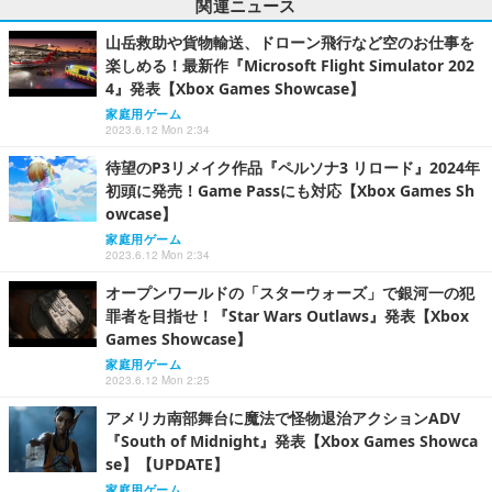
関連ニュース
山岳救助や貨物輸送、ドローン飛行など空のお仕事を
楽しめる！最新作『Microsoft Flight Simulator 202
4』発表【Xbox Games Showcase】
家庭用ゲーム
2023.6.12 Mon 2:34
待望のP3リメイク作品『ペルソナ3 リロード』2024年
初頭に発売！Game Passにも対応【Xbox Games Sh
owcase】
家庭用ゲーム
2023.6.12 Mon 2:34
オープンワールドの「スターウォーズ」で銀河一の犯
罪者を目指せ！『Star Wars Outlaws』発表【Xbox
Games Showcase】
家庭用ゲーム
2023.6.12 Mon 2:25
アメリカ南部舞台に魔法で怪物退治アクションADV
『South of Midnight』発表【Xbox Games Showca
se】【UPDATE】
家庭用ゲーム