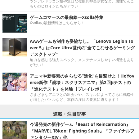
ツンデレドラゴン娘や無口な複眼死神美少女など、属性てんこ
もりのヒロインたちがアツい！
ゲームコマースの最前線ーXsolla特集
Xsollaの最新情報はこちらから！
AAAゲームも制作も妥協なし。「Lenovo Legion To
wer 5」はCore Ultra世代の“全てこなせるゲーミング
デスクトップ”
迫力を感じる強力スペック。メンテナンスしやすい構造もあり
がたい！
アニマや新要素のさらなる“進化”を目撃せよ！HoYov
erse新作『崩壊：ネクサスアニマ』第2回βテストの
「進化テスト」を体験【プレイレポ】
さまざまなアニマとの出会いや、スキルによってさらに戦略性
が増したバトルなど、本作の注目の要素に迫ります！
連載・注目記事
今週発売の新作ゲーム『Beast of Reincarnation』
『MARVEL Tōkon: Fighting Souls』『ファイナルフ
ァンタジーXIV』他