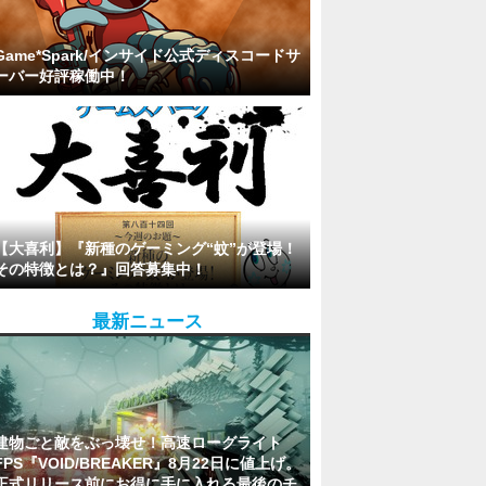
Game*Spark/インサイド公式ディスコードサ
ーバー好評稼働中！
【大喜利】『新種のゲーミング“蚊”が登場！
その特徴とは？』回答募集中！
最新ニュース
建物ごと敵をぶっ壊せ！高速ローグライト
FPS『VOID/BREAKER』8月22日に値上げ。
正式リリース前にお得に手に入れる最後のチ