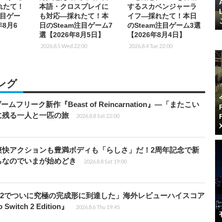
れたて！
本語・クロスプレイに
するスカベンジャーラ
注目ゲー
も対応―採れたて！本
イフ―採れたて！本日
年8月6
日のSteam注目ゲーム7
のSteam注目ゲーム3選
選【2026年8月5日】
【2026年8月4日】
2026.8.5 Wed 22:00
2026.8.4 Tue 22:00
ング
ームフリーク新作『Beast of Reincarnation』―「またこい
に残る一人と一匹の旅
2026.8.8 Sat 22:00
爽快アクションも豊満ボディも「らしさ」だ！2周年記念で新
ちなのでいまが始めどき
2026.8.8 Sat 19:00
チ2でついに究極の完成形に到達した」海外レビューハイスコア
witch 2 Edition』
2026.8.6 Thu 19:45