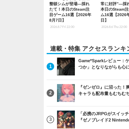
整頓シムが登場―採れ
常に好評”―採
たて！本日のSteam注
本日のSteam
目ゲーム16選【2026年
ム16選【2026
8月7日】
日】
2026.8.7 Fri 22:00
2026.8.6 Thu 22:00
連載・特集 アクセスランキ
Game*Sparkレビュー：ゲ
つか」となりながらも心
『ゼンゼロ』に沼った！
キャラも配布量もむちむ
「必携のJRPGがスイッ
『ゼノブレイド2 Nintendo S