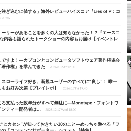
ぎ込むに値する」海外レビューハイスコア『Lies of P：コ
ri 20:36
トーリーがあることを多くの人は知らなかった！？『エースコ
的な内容も語られたトークショーの内容もお届け【イベントレ
んですよ！―カプコンとコンピュータソフトウェア著作権協会
「著作権」を学んできた
2026.8.8 Sat 12:00
スローライフ好き、新規ユーザーのすべてに“良し”！ 唯一
しもお好み次第【プレイレポ】
2026.8.7 Fri 19:45
ろ支払った数年分がすべて無駄に―Monotype・フォントワ
インディー開発者は…
2025.12.17 Wed 18:00
米“ヒカセン”が知っておきたい10のこと―めっちゃ遊べる「フ
心の「コンテンツサポーター」システム【特集】