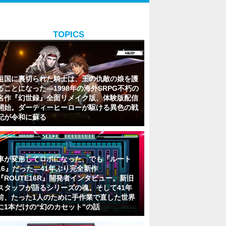
TOPICS
祖国に裏切られた騎士は、王の仇敵の娘を護
ることになった―1998年の海外SRPG不朽の
名作『幻世録』全面リメイク版、体験版配信
開始。ダーティーヒーローが駆ける異色の戦
記が令和に蘇る
車が変形してロボになった、でも『ルート
16』だった―41年ぶり完全新作
『ROUTE16R』開発者インタビュー。新旧
スタッフが語るシリーズの魂。そして41年
前、たった1人のために手作業で直した世界
に1本だけの“幻のカセット”の話