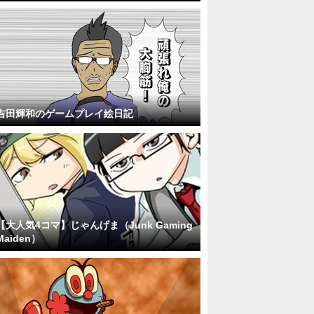
吉田輝和のゲームプレイ絵日記
【大人気4コマ】じゃんげま（Junk Gaming
Maiden）