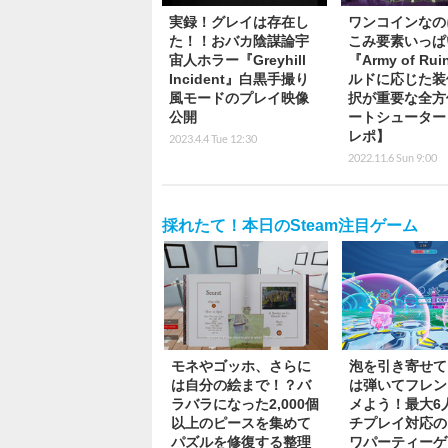
実録！グレイは存在し
ワンコインなの
た！！おバカ陰謀論宇
こみ要素いっぱ
宙人ホラー『Greyhill
『Army of Ru
Incident』白黒手撮り
ルドに応じた装
風モードのプレイ映像
択が重要な全方
公開
ートシューター
レポ】
2023.4.4 Tue 12:30
2022.11.6 Sun 9:00
採れたて！本日のSteam注目ゲーム
モネやゴッホ、さらに
泡を引き寄せて
は自分の絵まで！？バ
は弾いてフレン
ラバラになった2,000個
メよう！最大6
以上のピースを集めて
チプレイ対応の
パズルを修復する整理
ワパーティーゲ