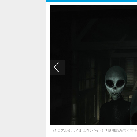
頭にアルミホイルは巻いたか！？陰謀論渦巻く村を