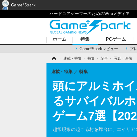
Game*Spark
ハードコアゲーマーのためのWebメディア
ホーム
特集
PCゲーム
Game*Sparkレビュー
プ
ホーム
›
連載・特集
›
特集
›
記事
›
写真・画像
連載・特集
特集
頭にアルミホイ
るサバイバルホ
ゲーム7選【20
超常現象の起こる村を舞台に、エイリア