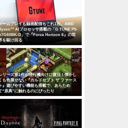
ゲームプレイも録画配信もこれ1台。AMD
Ryzen™ AIプロセッサ搭載の「G TUNE P5-
A7G60BK-D」で『Forza Horizon 6』の世
界を駆け回る
シリーズ第1作が現行機向けに復活！懐かし
くも色褪せない『カルドセプト ザ ファース
ト』遊びやすい機能も搭載で、あらため
て“原典”に触れるのにぴったり