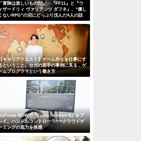
「冒険は楽しいものだ」 ─『FF11』と『ウ
ィザードリィ ヴァリアンツ ダフネ』、"優し
くないRPG"の沼にどっぷり沈んだ4人の話
【キャリアクエスト】ゲーム作りを仕事にす
るということ。セガの若手の事例に見る，ゲ
ームプログラマという働き方
GeForce NOWで『Forza Horizon 6』をプ
レイ。ハンドルコントローラー×クラウドゲ
ーミングの底力を体感