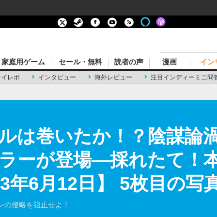
家庭用ゲーム
セール・無料
読者の声
漫画
イン
レイレポ
インタビュー
海外レビュー
注目インディーミニ問
ルは巻いたか！？陰謀論
ラーが登場―採れたて！本日
23年6月12日】 5枚目の写
ンの侵略を阻止せよ！