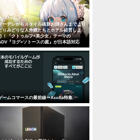
クーデレからスタイル抜群お姉さんまでより
どりみどりな人外娘たちとホテル経営しよ
う！「クトゥルフ×美少女」テーマの
ADV『ヨグ=ソトースの庭』が日本語対応
ゲームコマースの最前線ーXsolla特集