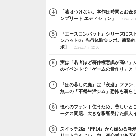
「嘘はつけない。本作は時間とお金を注
ンプリート エディション』
2026.8.7 F
『エースコンバット』シリーズにス
ンバット8』先行体験会レポ。衝撃
ポ】
2026.8.7 Fri 12:30
実は「若者ほど著作権意識が高い」
のイベントで「ゲームの音作り」と
『ほの暮しの庭』は『夜廻』ファン、
無二の「不穏生活シム」恐怖も暮ら
憧れのフォント使うため、苦しいとこ
ークス問題、大きな影響受けた個人
スイッチ2版『FF14』から始める新
リートライアル」や、初心者でも安