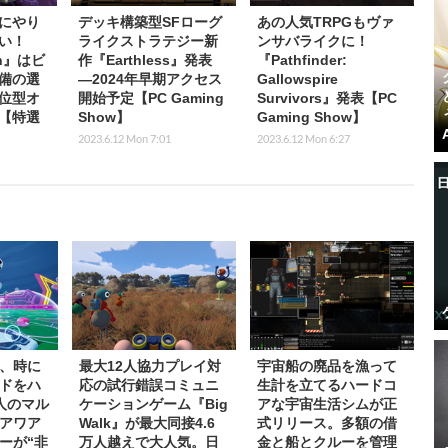
にやり
デッキ構築型SFローグ
あの人気TRPGもヴァ
い！
ライクストラテジー新
ンサバライクに！
in』はビ
作『Earthless』発表
『Pathfinder:
備の選
―2024年早期アクセス
Gallowspire
位型オ
開始予定【PC Gaming
Survivors』発表【PC
【特選
Show】
Gaming Show】
2023.6.12 Mon 7:01
2023.6.12 Mon 6:27
、時に
最大12人協力プレイ対
宇宙船の廃品を漁って
ドをハ
応の試行錯誤コミュニ
生計を立てるハードコ
人のマル
ケーションゲーム『Big
アな宇宙生活シムが正
アワア
Walk』が最大同接4.6
式リリース。多額の借
ーが“非
万人越えで大人気。日
金と船とクルーを管理