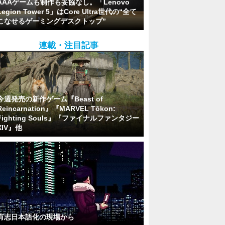
AAAゲームも制作も妥協なし。「Lenovo
Legion Tower 5」はCore Ultra世代の“全て
こなせるゲーミングデスクトップ”
連載・注目記事
今週発売の新作ゲーム『Beast of
Reincarnation』『MARVEL Tōkon:
Fighting Souls』『ファイナルファンタジー
XIV』他
有志日本語化の現場から