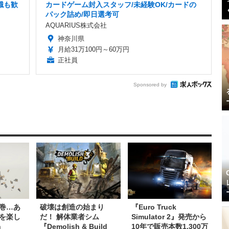
職も歓
カードゲーム封入スタッフ/未経験OK/カードの
パック詰め/即日選考可
AQUARIUS株式会社
神奈川県
月給31万100円～60万円
正社員
Sponsored by
巻…あ
破壊は創造の始まり
『Euro Truck
を楽し
だ！ 解体業者シム
Simulator 2』発売から
n
『Demolish & Build
10年で販売本数1,300万