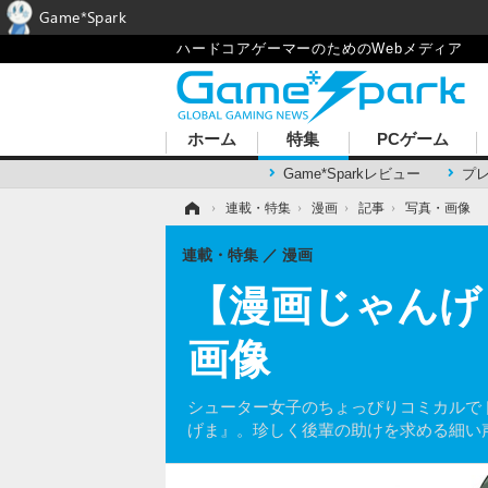
Game*Spark
ハードコアゲーマーのためのWebメディア
ホーム
特集
PCゲーム
Game*Sparkレビュー
プ
ホーム
›
連載・特集
›
漫画
›
記事
›
写真・画像
連載・特集
漫画
【漫画じゃんげま
画像
シューター女子のちょっぴりコミカルでド
げま』。珍しく後輩の助けを求める細い