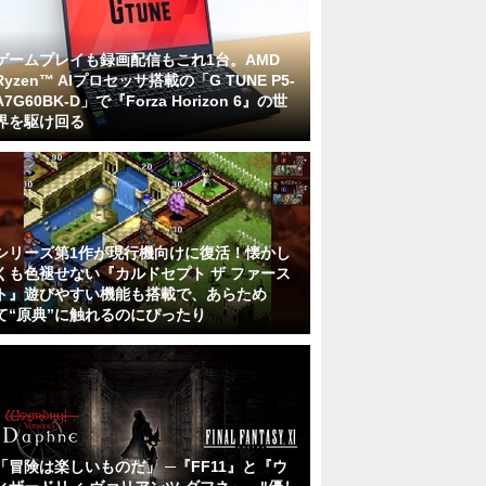
ゲームプレイも録画配信もこれ1台。AMD
Ryzen™ AIプロセッサ搭載の「G TUNE P5-
A7G60BK-D」で『Forza Horizon 6』の世
界を駆け回る
シリーズ第1作が現行機向けに復活！懐かし
くも色褪せない『カルドセプト ザ ファース
ト』遊びやすい機能も搭載で、あらため
て“原典”に触れるのにぴったり
「冒険は楽しいものだ」 ─『FF11』と『ウ