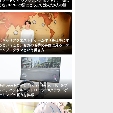
ィザードリィ ヴァリアンツ ダフネ』、"優し
くないRPG"の沼にどっぷり沈んだ4人の話
【キャリアクエスト】ゲーム作りを仕事にす
るということ。セガの若手の事例に見る，ゲ
ームプログラマという働き方
GeForce NOWで『Forza Horizon 6』をプ
レイ。ハンドルコントローラー×クラウドゲ
ーミングの底力を体感