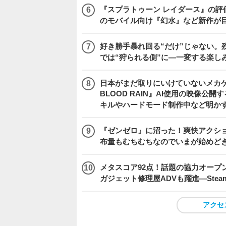
『スプラトゥーン レイダース』の評価はい
のモバイル向け『幻水』など新作が目
好き勝手暴れ回る“だけ”じゃない。残
では“狩られる側”に―一変する楽し
日本がまだ取りにいけていないメカゲーム市
BLOOD RAIN』AI使用の映像公
キルやハードモード制作中など明かすQ
『ゼンゼロ』に沼った！爽快アクシ
布量もむちむちなのでいまが始めど
メタスコア92点！話題の協力オープン
ガジェット修理屋ADVも躍進―Stea
アクセ