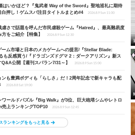
かほど？『鬼武者 Way of the Sword』聖地巡礼に期待
白押し！ゲムスパ注目タイトルまとめ#4
2026.8.9 Sun 11:00
虐さで話題を呼んだ市民虐殺ゲーム『Hatred』、最高難易度
み方をご紹介【特集】
2026.8.9 Sun 12:30
場と日本のメカゲームへの提言/『Stellar Blade:
開するも反感買う/『ドラゴンズドグマ 2：ダークアリズン』新ス
&A公開【週刊スパラン7/31～】
2026.8.9 Sun 15:00
ョンも豊満ボディも「らしさ」だ！2周年記念で新キャラも配
き
2026.8.8 Sat 19:00
ワールドパズル『Big Walk』が3位、巨大砲塔シムやレトロ
m売上ランキングTOP10
2026.8.9 Sun 12:45
スランキングをもっと見る