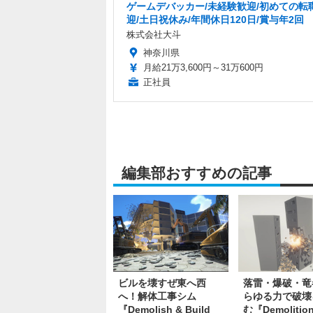
ゲームデバッカー/未経験歓迎/初めての転
迎/土日祝休み/年間休日120日/賞与年2回
株式会社大斗
神奈川県
月給21万3,600円～31万600円
正社員
編集部おすすめの記事
ビルを壊すぜ東へ西
落雷・爆破・竜
へ！解体工事シム
らゆる力で破壊
『Demolish & Build
む『Demolitio