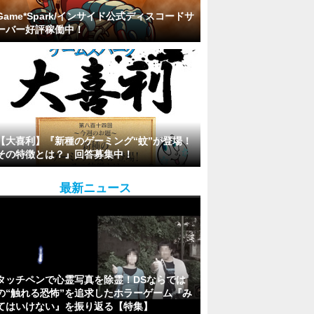
Game*Spark/インサイド公式ディスコードサ
ーバー好評稼働中！
【大喜利】『新種のゲーミング“蚊”が登場！
その特徴とは？』回答募集中！
最新ニュース
タッチペンで心霊写真を除霊！DSならでは
の“触れる恐怖”を追求したホラーゲーム『み
てはいけない』を振り返る【特集】