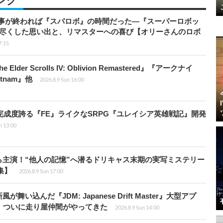
ング
仕事が終われば『スパロボ』の時間だった―『スーパーロボッ
び尽くした思い出と、リマスターへの喜び【オリーさんのロボ
7:15
er Scrolls IV: Oblivion Remastered』『アークナイ
ietnam』他
2026.8.9 Sun 16:00
の完成度誇る『FE』ライクなSRPG『ユレイシア英雄戦記』開発
n 13:00
主演！“他人の記憶”へ潜るドリキャス末期の実写ミステリー
集】
2026.8.9 Sun 17:00
込んだ『JDM: Japanese Drift Master』大型アプ
、ついに走り屋仲間がやってきた
2026.8.9 Sun 14:00