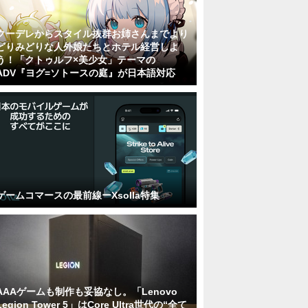
クーデレからスタイル抜群お姉さんまでより
どりみどりな人外娘たちとホテル経営しよ
う！「クトゥルフ×美少女」テーマの
ADV『ヨグ=ソトースの庭』が日本語対応
ゲームコマースの最前線ーXsolla特集
AAAゲームも制作も妥協なし。「Lenovo
Legion Tower 5」はCore Ultra世代の“全て