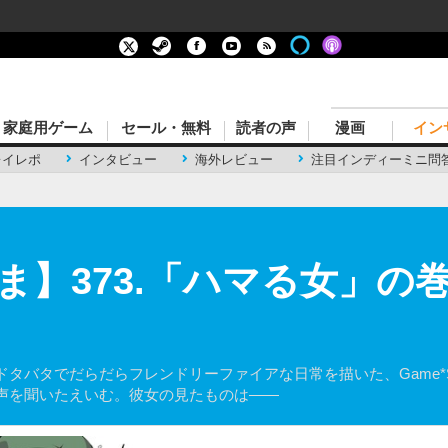
家庭用ゲーム
セール・無料
読者の声
漫画
イン
レイレポ
インタビュー
海外レビュー
注目インディーミニ問
】373.「ハマる女」の巻
タバタでだらだらフレンドリーファイアな日常を描いた、Game*S
声を聞いたえいむ。彼女の見たものは――