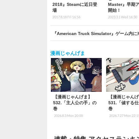
2018』Steamに近日登
Master』早期
場
開始！
2017.8.18 Fri 16:56
2023.3.1 Wed 16:30
『American Truck Simulator』
漫画じゃんげま
【漫画じゃんげま】
【漫画じゃんげ
532.「主人公の手」の
531.「値する
巻
巻
2026.8.3 Mon 20:00
2026.7.27 Mon 22:1