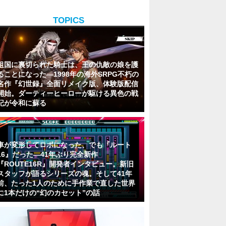
TOPICS
祖国に裏切られた騎士は、王の仇敵の娘を護
ることになった―1998年の海外SRPG不朽の
名作『幻世録』全面リメイク版、体験版配信
開始。ダーティーヒーローが駆ける異色の戦
記が令和に蘇る
車が変形してロボになった、でも『ルート
16』だった―41年ぶり完全新作
『ROUTE16R』開発者インタビュー。新旧
スタッフが語るシリーズの魂。そして41年
前、たった1人のために手作業で直した世界
に1本だけの“幻のカセット”の話