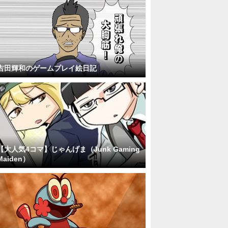
吉田輝和のゲームプレイ絵日記
【大人気4コマ】じゃんげま（Junk Gaming
Maiden）