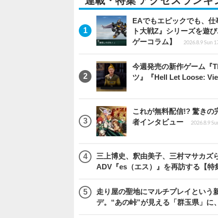
連載・特集 アクセスランキ
EAでもエピックでも、
ト大戦Z』シリーズを遊
ゲーコラム】
2026.8.9 Sun 1
今週発売の新作ゲーム『The Eld
ツ』『Hell Let Loose: V
これが無料配信!? 驚き
者インタビュー
2026.8.9 Su
三上博史、釈由美子、三村マサカズら
ADV『es（エス）』を再訪する【特
走り屋の聖地にマルチプレイという新風が舞い
デ。“あの峠”が見える「群玉県」に