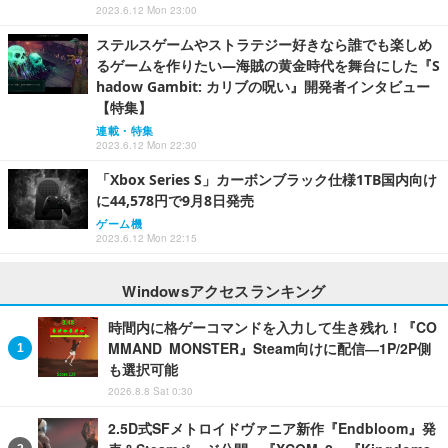
2023.6.12 Mon 23:00
ステルスゲームやストラテジー好きなら誰でも楽しめ
るゲームを作りたい―海賊の黄金時代を舞台にした『S
hadow Gambit: カリブの呪い』開発者インタビュー
【特集】
連載・特集
2023.6.12 Mon 22:30
「Xbox Series S」カーボンブラック仕様1TB国内向け
に44,578円で9月8日発売
ゲーム機
2023.6.12 Mon 22:15
Windowsアクセスランキング
時間内に格ゲーコマンドを入力して生き残れ！『CO
MMAND MONSTER』Steam向けに配信―1P/2P側
も選択可能
2026.8.8 Sat 0:30
2.5D式SFメトロイドヴァニア新作『Endbloom』発