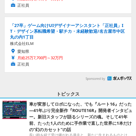
正社員
「27卒」ゲーム向けUIデザイナーアシスタント「正社員」I
T・デザイン系転職希望・駅チカ・未経験歓迎/名古屋市中区
丸の内1丁目
株式会社ELM
愛知県
月給25万7,700円～32万円
正社員
Sponsored by
トピックス
車が変形してロボになった、でも『ルート16』だった
―41年ぶり完全新作『ROUTE16R』開発者インタビュ
ー。新旧スタッフが語るシリーズの魂。そして41年
前、たった1人のために手作業で直した世界に1本だけ
の“幻のカセット”の話
長い時を経て受け継がれる過去と、新たに生まれるものとは。