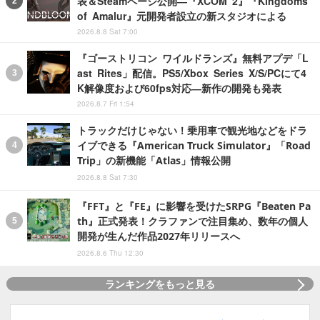
表＆Steamページ公開―『XCOM 2』『Kingdoms
of Amalur』元開発者設立の新スタジオによる
2026.8.8 Sat 7:00
『ゴーストリコン ワイルドランズ』無料アプデ「L
ast Rites」配信。PS5/Xbox Series X/S/PCにて4
K解像度および60fps対応―新作の開発も発表
2026.8.7 Fri 1:54
トラックだけじゃない！乗用車で観光地などをドラ
イブできる『American Truck Simulator』「Road
Trip」の新機能「Atlas」情報公開
2026.8.8 Sat 7:30
『FFT』と『FE』に影響を受けたSRPG『Beaten Pa
th』正式発表！クラファンで注目集め、数年の個人
開発が生んだ作品2027年リリースへ
2026.8.6 Thu 12:30
ランキングをもっと見る