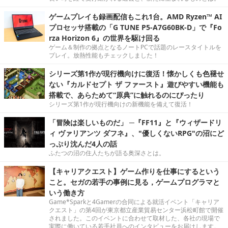
ゲームプレイも録画配信もこれ1台。AMD Ryzen™ AI
プロセッサ搭載の「G TUNE P5-A7G60BK-D」で『Fo
rza Horizon 6』の世界を駆け回る
ゲーム＆制作の拠点となるノートPCで話題のレースタイトルを
プレイ。放熱性能もチェックしました！
シリーズ第1作が現行機向けに復活！懐かしくも色褪せ
ない『カルドセプト ザ ファースト』遊びやすい機能も
搭載で、あらためて“原典”に触れるのにぴったり
シリーズ第1作が現行機向けの新機能を備えて復活！
「冒険は楽しいものだ」 ─『FF11』と『ウィザードリ
ィ ヴァリアンツ ダフネ』、"優しくないRPG"の沼にど
っぷり沈んだ4人の話
ふたつの沼の住人たちが語る奥深さとは。
【キャリアクエスト】ゲーム作りを仕事にするという
こと。セガの若手の事例に見る，ゲームプログラマと
いう働き方
Game*Sparkと4Gamerの合同による就活イベント「キャリア
クエスト」の第4回が東京都立産業貿易センター浜松町館で開催
されました。このイベントに合わせて取材した、各社の現場で
実際に働いている若手社員へのインタビューをお届けします。