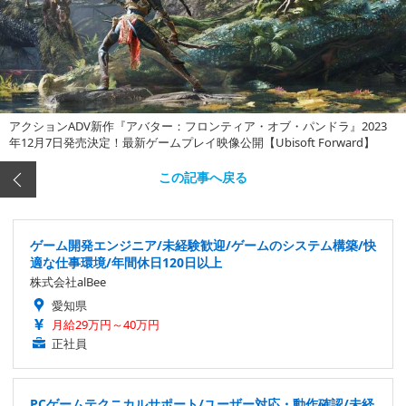
アクションADV新作『アバター：フロンティア・オブ・パンドラ』2023
年12月7日発売決定！最新ゲームプレイ映像公開【Ubisoft Forward】
この記事へ戻る
ゲーム開発エンジニア/未経験歓迎/ゲームのシステム構築/快
適な仕事環境/年間休日120日以上
株式会社alBee
愛知県
月給29万円～40万円
正社員
PCゲームテクニカルサポート/ユーザー対応・動作確認/未経