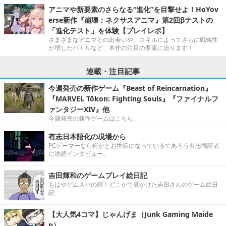
アニマや新要素のさらなる“進化”を目撃せよ！HoYov
erse新作『崩壊：ネクサスアニマ』第2回βテストの
「進化テスト」を体験【プレイレポ】
さまざまなアニマとの出会いや、スキルによってさらに戦略性
が増したバトルなど、本作の注目の要素に迫ります！
連載・注目記事
今週発売の新作ゲーム『Beast of Reincarnation』
『MARVEL Tōkon: Fighting Souls』『ファイナルフ
ァンタジーXIV』他
今週発売の新作ゲームはこちら。
有志日本語化の現場から
PCゲーマーなら何かとお世話になっているであろう有志翻訳者
に連続インタビュー。
吉田輝和のゲームプレイ絵日記
もはやゲムスパの顔！どこかで見かけた吉田さんのゲーム絵日
記
【大人気4コマ】じゃんげま（Junk Gaming Maide
n）