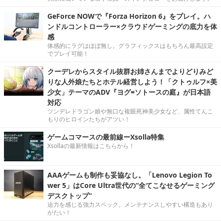
GeForce NOWで『Forza Horizon 6』をプレイ。ハ
ンドルコントローラー×クラウドゲーミングの底力を体
感
体感的にラグはほぼ無し。グラフィックスはもちろん最高設定
でプレイ可能！
クーデレからスタイル抜群お姉さんまでよりどりみど
りな人外娘たちとホテル経営しよう！「クトゥルフ×美
少女」テーマのADV『ヨグ=ソトースの庭』が日本語
対応
ツンデレドラゴン娘や無口な複眼死神美少女など、属性てんこ
もりのヒロインたちがアツい！
ゲームコマースの最前線ーXsolla特集
Xsollaの最新情報はこちらから！
AAAゲームも制作も妥協なし。「Lenovo Legion To
wer 5」はCore Ultra世代の“全てこなせるゲーミング
デスクトップ”
迫力を感じる強力スペック。メンテナンスしやすい構造もあり
がたい！