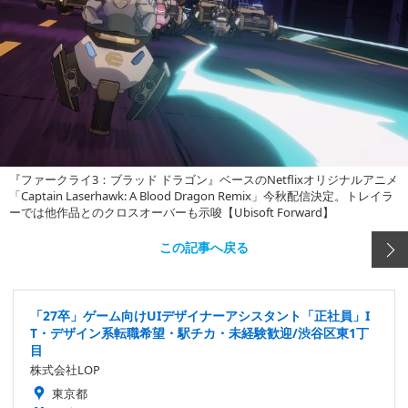
『ファークライ3：ブラッド ドラゴン』ベースのNetflixオリジナルアニメ
「Captain Laserhawk: A Blood Dragon Remix」今秋配信決定。トレイラ
ーでは他作品とのクロスオーバーも示唆【Ubisoft Forward】
この記事へ戻る
「27卒」ゲーム向けUIデザイナーアシスタント「正社員」I
T・デザイン系転職希望・駅チカ・未経験歓迎/渋谷区東1丁
目
株式会社LOP
東京都