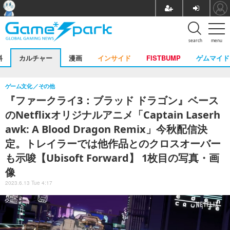
search
menu
料
カルチャー
漫画
インサイド
FISTBUMP
ゲムマイド
ゲーム文化
その他
『ファークライ3：ブラッド ドラゴン』ベース
のNetflixオリジナルアニメ「Captain Laserh
awk: A Blood Dragon Remix」今秋配信決
定。トレイラーでは他作品とのクロスオーバー
も示唆【Ubisoft Forward】 1枚目の写真・画
像
2023.6.13 Tue 4:17