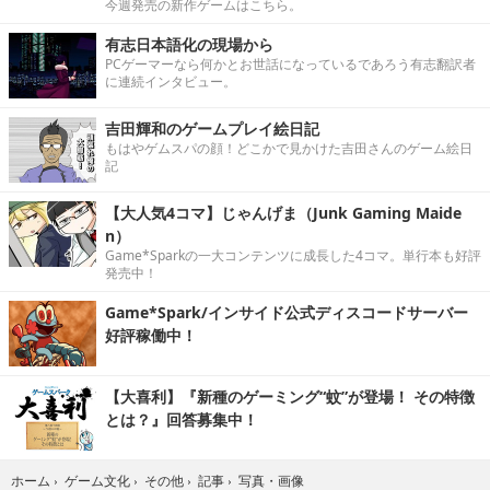
今週発売の新作ゲームはこちら。
有志日本語化の現場から
PCゲーマーなら何かとお世話になっているであろう有志翻訳者
に連続インタビュー。
吉田輝和のゲームプレイ絵日記
もはやゲムスパの顔！どこかで見かけた吉田さんのゲーム絵日
記
【大人気4コマ】じゃんげま（Junk Gaming Maide
n）
Game*Sparkの一大コンテンツに成長した4コマ。単行本も好評
発売中！
Game*Spark/インサイド公式ディスコードサーバー
好評稼働中！
【大喜利】『新種のゲーミング“蚊”が登場！ その特徴
とは？』回答募集中！
写真・画像
ホーム
›
ゲーム文化
›
その他
›
記事
›