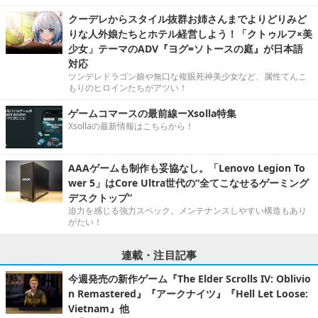
クーデレからスタイル抜群お姉さんまでよりどりみど
りな人外娘たちとホテル経営しよう！「クトゥルフ×美
少女」テーマのADV『ヨグ=ソトースの庭』が日本語
対応
ツンデレドラゴン娘や無口な複眼死神美少女など、属性てんこ
もりのヒロインたちがアツい！
ゲームコマースの最前線ーXsolla特集
Xsollaの最新情報はこちらから！
AAAゲームも制作も妥協なし。「Lenovo Legion To
wer 5」はCore Ultra世代の“全てこなせるゲーミング
デスクトップ”
迫力を感じる強力スペック。メンテナンスしやすい構造もあり
がたい！
連載・注目記事
今週発売の新作ゲーム『The Elder Scrolls IV: Oblivio
n Remastered』『アークナイツ』『Hell Let Loose:
Vietnam』他