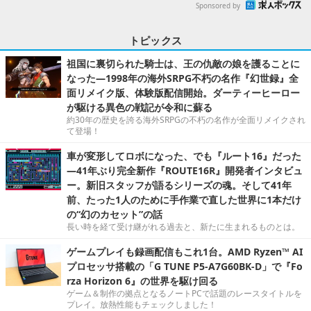
Sponsored by
トピックス
祖国に裏切られた騎士は、王の仇敵の娘を護ることに
なった―1998年の海外SRPG不朽の名作『幻世録』全
面リメイク版、体験版配信開始。ダーティーヒーロー
が駆ける異色の戦記が令和に蘇る
約30年の歴史を誇る海外SRPGの不朽の名作が全面リメイクされ
て登場！
車が変形してロボになった、でも『ルート16』だった
―41年ぶり完全新作『ROUTE16R』開発者インタビュ
ー。新旧スタッフが語るシリーズの魂。そして41年
前、たった1人のために手作業で直した世界に1本だけ
の“幻のカセット”の話
長い時を経て受け継がれる過去と、新たに生まれるものとは。
ゲームプレイも録画配信もこれ1台。AMD Ryzen™ AI
プロセッサ搭載の「G TUNE P5-A7G60BK-D」で『Fo
rza Horizon 6』の世界を駆け回る
ゲーム＆制作の拠点となるノートPCで話題のレースタイトルを
プレイ。放熱性能もチェックしました！