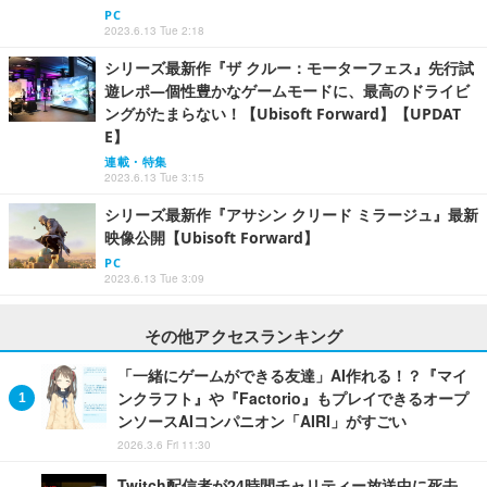
PC
2023.6.13 Tue 2:18
シリーズ最新作『ザ クルー：モーターフェス』先行試
遊レポ―個性豊かなゲームモードに、最高のドライビ
ングがたまらない！【Ubisoft Forward】【UPDAT
E】
連載・特集
2023.6.13 Tue 3:15
シリーズ最新作『アサシン クリード ミラージュ』最新
映像公開【Ubisoft Forward】
PC
2023.6.13 Tue 3:09
その他アクセスランキング
「一緒にゲームができる友達」AI作れる！？『マイ
ンクラフト』や『Factorio』もプレイできるオープ
ンソースAIコンパニオン「AIRI」がすごい
2026.3.6 Fri 11:30
Twitch配信者が24時間チャリティー放送中に死去、