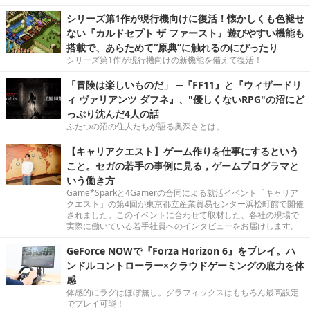
シリーズ第1作が現行機向けに復活！懐かしくも色褪せ
ない『カルドセプト ザ ファースト』遊びやすい機能も
搭載で、あらためて“原典”に触れるのにぴったり
シリーズ第1作が現行機向けの新機能を備えて復活！
「冒険は楽しいものだ」 ─『FF11』と『ウィザードリ
ィ ヴァリアンツ ダフネ』、"優しくないRPG"の沼にど
っぷり沈んだ4人の話
ふたつの沼の住人たちが語る奥深さとは。
【キャリアクエスト】ゲーム作りを仕事にするという
こと。セガの若手の事例に見る，ゲームプログラマと
いう働き方
Game*Sparkと4Gamerの合同による就活イベント「キャリア
クエスト」の第4回が東京都立産業貿易センター浜松町館で開催
されました。このイベントに合わせて取材した、各社の現場で
実際に働いている若手社員へのインタビューをお届けします。
GeForce NOWで『Forza Horizon 6』をプレイ。ハ
ンドルコントローラー×クラウドゲーミングの底力を体
感
体感的にラグはほぼ無し。グラフィックスはもちろん最高設定
でプレイ可能！