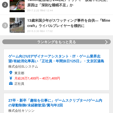
原因は「深刻な睡眠不足」か
2017.2.22 Wed 12:44
13歳米国少年がスワッティング事件を自供―『Mine
craft』ライバルプレイヤーを標的に
2015.3.30 Mon 17:02
ランキングをもっと見る
ゲーム向けUIデザイナーアシスタント・IT・ゲーム業界志
望/有給消化率高い「正社員・年間休日125日」・文京区湯島
株式会社ELシステム
東京都
月給26万1,400円～40万1,400円
正社員
27卒・新卒「趣味を仕事に」ゲームスクリプター/ゲーム内
の挙動制御/未経験歓迎/賞与年2回
株式会社キソシン