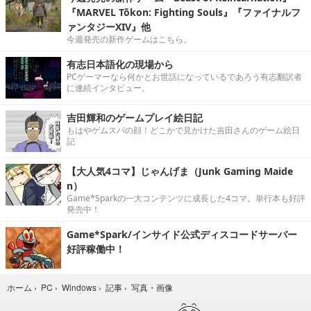
『MARVEL Tōkon: Fighting Souls』『ファイナルフ
ァンタジーXIV』他
今週発売の新作ゲームはこちら。
有志日本語化の現場から
PCゲーマーなら何かとお世話になっているであろう有志翻訳者
に連続インタビュー。
吉田輝和のゲームプレイ絵日記
もはやゲムスパの顔！どこかで見かけた吉田さんのゲーム絵日
記
【大人気4コマ】じゃんげま（Junk Gaming Maide
n）
Game*Sparkの一大コンテンツに成長した4コマ。単行本も好評
発売中！
Game*Spark/インサイド公式ディスコードサーバー
好評稼働中！
写真・画像
ホーム
›
PC
›
Windows
›
記事
›