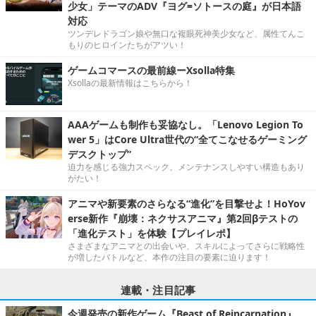
少女」テーマのADV『ヨグ=ソトースの庭』が日本語
対応
ツンデレドラゴン娘や無口な複眼死神美少女など、属性てんこ
もりのヒロインたちがアツい！
ゲームコマースの最前線ーXsolla特集
Xsollaの最新情報はこちらから！
AAAゲームも制作も妥協なし。「Lenovo Legion To
wer 5」はCore Ultra世代の“全てこなせるゲーミング
デスクトップ”
迫力を感じる強力スペック。メンテナンスしやすい構造もあり
がたい！
アニマや新要素のさらなる“進化”を目撃せよ！HoYov
erse新作『崩壊：ネクサスアニマ』第2回βテストの
「進化テスト」を体験【プレイレポ】
さまざまなアニマとの出会いや、スキルによってさらに戦略性
が増したバトルなど、本作の注目の要素に迫ります！
連載・注目記事
今週発売の新作ゲーム『Beast of Reincarnation』