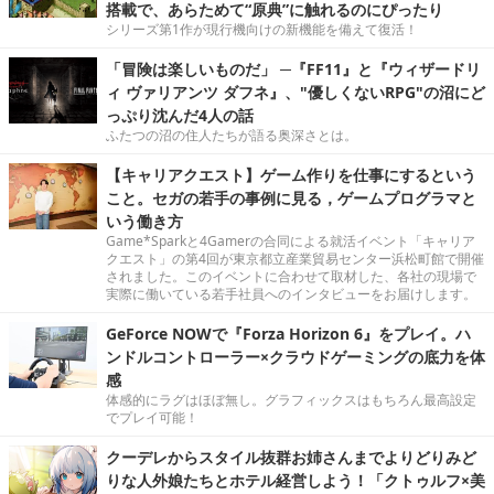
搭載で、あらためて“原典”に触れるのにぴったり
シリーズ第1作が現行機向けの新機能を備えて復活！
「冒険は楽しいものだ」 ─『FF11』と『ウィザードリ
ィ ヴァリアンツ ダフネ』、"優しくないRPG"の沼にど
っぷり沈んだ4人の話
ふたつの沼の住人たちが語る奥深さとは。
【キャリアクエスト】ゲーム作りを仕事にするという
こと。セガの若手の事例に見る，ゲームプログラマと
いう働き方
Game*Sparkと4Gamerの合同による就活イベント「キャリア
クエスト」の第4回が東京都立産業貿易センター浜松町館で開催
されました。このイベントに合わせて取材した、各社の現場で
実際に働いている若手社員へのインタビューをお届けします。
GeForce NOWで『Forza Horizon 6』をプレイ。ハ
ンドルコントローラー×クラウドゲーミングの底力を体
感
体感的にラグはほぼ無し。グラフィックスはもちろん最高設定
でプレイ可能！
クーデレからスタイル抜群お姉さんまでよりどりみど
りな人外娘たちとホテル経営しよう！「クトゥルフ×美