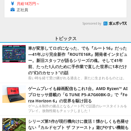
月給18万円～
正社員
Sponsored by
トピックス
車が変形してロボになった、でも『ルート16』だった
―41年ぶり完全新作『ROUTE16R』開発者インタビュ
ー。新旧スタッフが語るシリーズの魂。そして41年
前、たった1人のために手作業で直した世界に1本だけ
の“幻のカセット”の話
長い時を経て受け継がれる過去と、新たに生まれるものとは。
ゲームプレイも録画配信もこれ1台。AMD Ryzen™ AI
プロセッサ搭載の「G TUNE P5-A7G60BK-D」で『Fo
rza Horizon 6』の世界を駆け回る
ゲーム＆制作の拠点となるノートPCで話題のレースタイトルを
プレイ。放熱性能もチェックしました！
シリーズ第1作が現行機向けに復活！懐かしくも色褪せ
ない『カルドセプト ザ ファースト』遊びやすい機能も