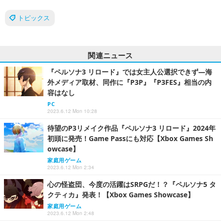
トピックス
関連ニュース
『ペルソナ3 リロード』では女主人公選択できず―海
外メディア取材、同作に『P3P』『P3FES』相当の内
容はなし
PC
2023.6.12 Mon 10:28
待望のP3リメイク作品『ペルソナ3 リロード』2024年
初頭に発売！Game Passにも対応【Xbox Games Sh
owcase】
家庭用ゲーム
2023.6.12 Mon 2:34
心の怪盗団、今度の活躍はSRPGだ！？『ペルソナ5 タ
クティカ』発表！【Xbox Games Showcase】
家庭用ゲーム
2023.6.12 Mon 2:48