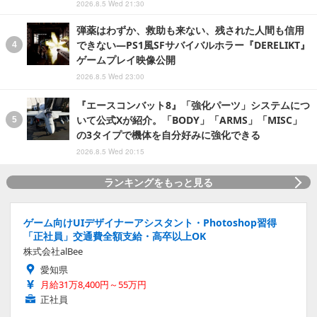
2026.8.5 Wed 21:30
弾薬はわずか、救助も来ない、残された人間も信用
できない―PS1風SFサバイバルホラー『DERELIKT』
ゲームプレイ映像公開
2026.8.5 Wed 23:00
『エースコンバット8』「強化パーツ」システムにつ
いて公式Xが紹介。「BODY」「ARMS」「MISC」
の3タイプで機体を自分好みに強化できる
2026.8.5 Wed 20:15
ランキングをもっと見る
ゲーム向けUIデザイナーアシスタント・Photoshop習得
「正社員」交通費全額支給・高卒以上OK
株式会社alBee
愛知県
月給31万8,400円～55万円
正社員