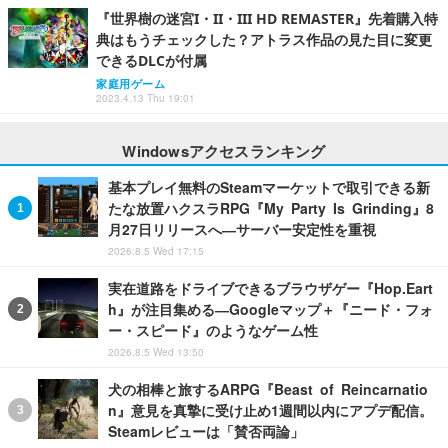
『世界樹の迷宮I・II・III HD REMASTER』先着購入特
典はもうチェックした？アトラス作品の見た目に変更
できるDLCが付属
家庭用ゲーム
2023.4.13 Thu 19:01
Windowsアクセスランキング
基本プレイ無料のSteamマーケットで取引できる新
たな放置ハクスラRPG『My Party Is Grinding』8
月27日リリースへ―サーバー安定性を重視
2026.8.5 Wed 17:15
実在道路をドライブできるブラウザゲー『Hop.Eart
h』が注目集める―Googleマップ＋『ニード・フォ
ー・スピード』のようなゲーム性
2026.8.5 Wed 13:50
犬の相棒と旅するARPG『Beast of Reincarnatio
n』意見を真摯に受け止め1週間以内にアプデ配信。
Steamレビューは「賛否両論」