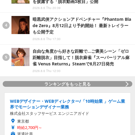
を披露する「脱衣動画3枚目」公開
2026.8.6 Thu 20:39
暗黒武侠アクションアドベンチャー『Phantom Bla
de Zero』8月12日より予約開始！ 最新トレイラー
も公開予定
2026.8.6 Thu 17:30
自由な角度から好きな距離で…ご褒美シーン「ゼロ
距離脱衣」目指して！脱衣麻雀『スーパーリアル麻
雀 Venus Returns』Steamで8月27日発売
2026.8.6 Thu 12:00
ランキングをもっと見る
WEBデザイナー・WEBディレクター/「10時始業 」ゲーム業
界でモーションデザイナー業務
株式会社スタッフサービス エンジニアガイド
東京都
時給2,700円～
派遣社員