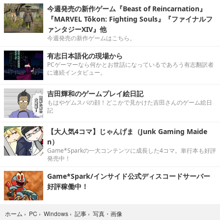
今週発売の新作ゲーム『Beast of Reincarnation』
『MARVEL Tōkon: Fighting Souls』『ファイナルフ
ァンタジーXIV』他
今週発売の新作ゲームはこちら。
有志日本語化の現場から
PCゲーマーなら何かとお世話になっているであろう有志翻訳者
に連続インタビュー。
吉田輝和のゲームプレイ絵日記
もはやゲムスパの顔！どこかで見かけた吉田さんのゲーム絵日
記
【大人気4コマ】じゃんげま（Junk Gaming Maide
n）
Game*Sparkの一大コンテンツに成長した4コマ。単行本も好評
発売中！
Game*Spark/インサイド公式ディスコードサーバー
好評稼働中！
写真・画像
ホーム
›
PC
›
Windows
›
記事
›