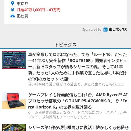
東京都
月給40万1,000円～43万円
正社員
Sponsored by
トピックス
車が変形してロボになった、でも『ルート16』だった
―41年ぶり完全新作『ROUTE16R』開発者インタビュ
ー。新旧スタッフが語るシリーズの魂。そして41年
前、たった1人のために手作業で直した世界に1本だけ
の“幻のカセット”の話
長い時を経て受け継がれる過去と、新たに生まれるものとは。
ゲームプレイも録画配信もこれ1台。AMD Ryzen™ AI
プロセッサ搭載の「G TUNE P5-A7G60BK-D」で『Fo
rza Horizon 6』の世界を駆け回る
ゲーム＆制作の拠点となるノートPCで話題のレースタイトルを
プレイ。放熱性能もチェックしました！
シリーズ第1作が現行機向けに復活！懐かしくも色褪せ