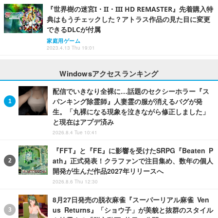
『世界樹の迷宮I・II・III HD REMASTER』先着購入特
典はもうチェックした？アトラス作品の見た目に変更
できるDLCが付属
家庭用ゲーム
2023.4.13 Thu 19:01
Windowsアクセスランキング
配信でいきなり全裸に…話題のセクシーホラー『ス
パンキング除霊師』人妻霊の服が消えるバグが発
生。「丸裸になる現象を泣きながら修正しました」
と現在はアプデ済み
2026.8.4 Tue 10:41
『FFT』と『FE』に影響を受けたSRPG『Beaten P
ath』正式発表！クラファンで注目集め、数年の個人
開発が生んだ作品2027年リリースへ
2026.8.6 Thu 12:30
8月27日発売の脱衣麻雀『スーパーリアル麻雀 Ven
us Returns』「ショウ子」が美貌と抜群のスタイル