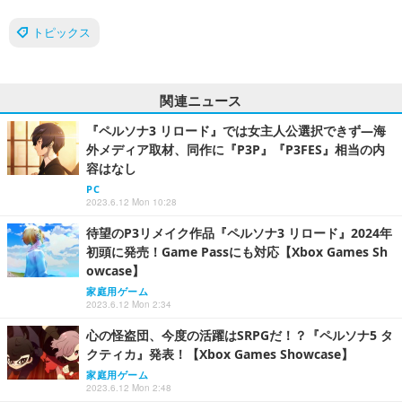
トピックス
関連ニュース
『ペルソナ3 リロード』では女主人公選択できず―海
外メディア取材、同作に『P3P』『P3FES』相当の内
容はなし
PC
2023.6.12 Mon 10:28
待望のP3リメイク作品『ペルソナ3 リロード』2024年
初頭に発売！Game Passにも対応【Xbox Games Sh
owcase】
家庭用ゲーム
2023.6.12 Mon 2:34
心の怪盗団、今度の活躍はSRPGだ！？『ペルソナ5 タ
クティカ』発表！【Xbox Games Showcase】
家庭用ゲーム
2023.6.12 Mon 2:48