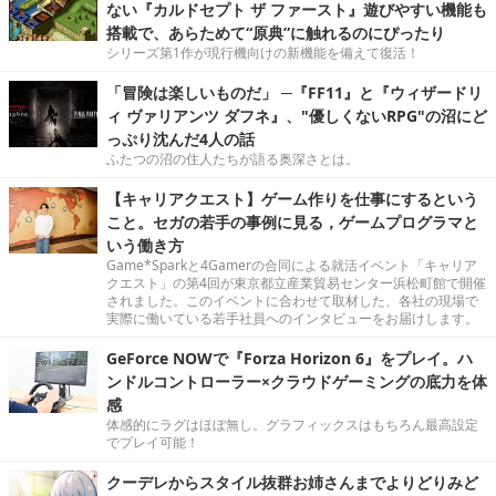
ない『カルドセプト ザ ファースト』遊びやすい機能も
搭載で、あらためて“原典”に触れるのにぴったり
シリーズ第1作が現行機向けの新機能を備えて復活！
「冒険は楽しいものだ」 ─『FF11』と『ウィザードリ
ィ ヴァリアンツ ダフネ』、"優しくないRPG"の沼にど
っぷり沈んだ4人の話
ふたつの沼の住人たちが語る奥深さとは。
【キャリアクエスト】ゲーム作りを仕事にするという
こと。セガの若手の事例に見る，ゲームプログラマと
いう働き方
Game*Sparkと4Gamerの合同による就活イベント「キャリア
クエスト」の第4回が東京都立産業貿易センター浜松町館で開催
されました。このイベントに合わせて取材した、各社の現場で
実際に働いている若手社員へのインタビューをお届けします。
GeForce NOWで『Forza Horizon 6』をプレイ。ハ
ンドルコントローラー×クラウドゲーミングの底力を体
感
体感的にラグはほぼ無し。グラフィックスはもちろん最高設定
でプレイ可能！
クーデレからスタイル抜群お姉さんまでよりどりみど