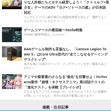
りな人外娘たちとホテル経営しよう！「クトゥルフ×美
少女」テーマのADV『ヨグ=ソトースの庭』が日本語
対応
ツンデレドラゴン娘や無口な複眼死神美少女など、属性てんこ
もりのヒロインたちがアツい！
ゲームコマースの最前線ーXsolla特集
Xsollaの最新情報はこちらから！
AAAゲームも制作も妥協なし。「Lenovo Legion To
wer 5」はCore Ultra世代の“全てこなせるゲーミング
デスクトップ”
迫力を感じる強力スペック。メンテナンスしやすい構造もあり
がたい！
アニマや新要素のさらなる“進化”を目撃せよ！HoYov
erse新作『崩壊：ネクサスアニマ』第2回βテストの
「進化テスト」を体験【プレイレポ】
さまざまなアニマとの出会いや、スキルによってさらに戦略性
が増したバトルなど、本作の注目の要素に迫ります！
連載・注目記事