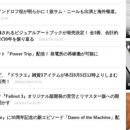
ノンドロフ役が明らかに！故サム・ニールも出演と海外報道。
i 11:05
されるビジュアルアートブックが発売決定！ 全3冊、合計約
ズ30年を振り返る
2026.8.7 Fri 15:30
ート「Power Trip」配信！ 発電所の再稼働が可能に
、『ドラクエ』雑貨3アイテムが本日8月5日12時よりしまむ
販売！
2026.8.5 Wed 11:45
Fallout 3』オリジナル版開発の苦労とリマスター版への期
明かす
2026.8.6 Thu 22:30
』に30周年記念の新エピソード「Dawn of the Machine」配