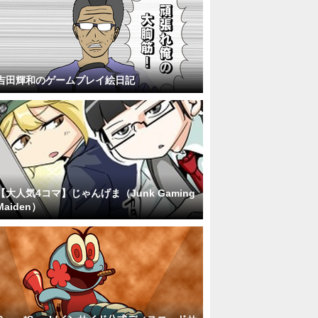
吉田輝和のゲームプレイ絵日記
【大人気4コマ】じゃんげま（Junk Gaming
Maiden）