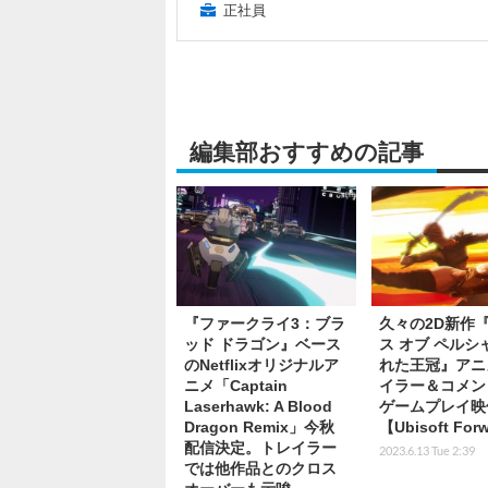
正社員
編集部おすすめの記事
『ファークライ3：ブラ
久々の2D新作
ッド ドラゴン』ベース
ス オブ ペルシ
のNetflixオリジナルア
れた王冠』アニ
ニメ「Captain
イラー＆コメン
Laserhawk: A Blood
ゲームプレイ映
Dragon Remix」今秋
【Ubisoft For
配信決定。トレイラー
2023.6.13 Tue 2:39
では他作品とのクロス