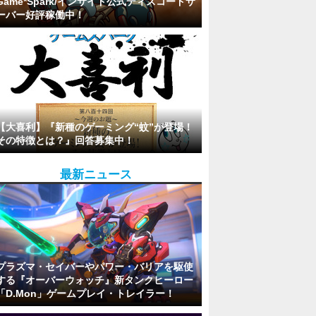
Game*Spark/インサイド公式ディスコードサ
ーバー好評稼働中！
【大喜利】『新種のゲーミング“蚊”が登場！
その特徴とは？』回答募集中！
最新ニュース
プラズマ・セイバーやパワー・バリアを駆使
する『オーバーウォッチ』新タンクヒーロー
「D.Mon」ゲームプレイ・トレイラー！