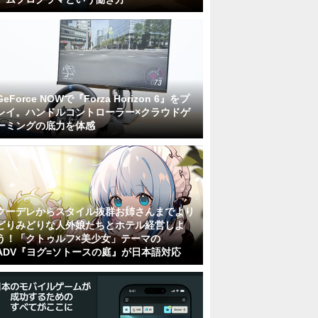
GeForce NOWで『Forza Horizon 6』をプ
レイ。ハンドルコントローラー×クラウドゲ
ーミングの底力を体感
クーデレからスタイル抜群お姉さんまでより
どりみどりな人外娘たちとホテル経営しよ
う！「クトゥルフ×美少女」テーマの
ADV『ヨグ=ソトースの庭』が日本語対応