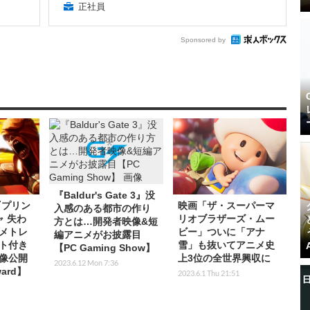
正社員
Sponsored by
『Baldur's Gate 3』没
『プリン
映画「ザ・スーパーマ
入感のある都市の作り
ャ 失わ
リオブラザーズ・ムー
方とは…開発者映像&短
メトレ
ビー」ついに「アナ
編アニメがお披露目
ト付き
雪」も抜いてアニメ史
【PC Gaming Show】
像公開
上3位の全世界興収に
2023.6.12 Mon 7:36
ward】
2023.6.1 Thu 21:51