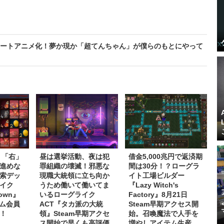
さかのショートアニメ化！夢か現か「超てんちゃん」が僕らのもとにやって
】「右」
昼は選挙活動、夜は犯
借金5,000兆円で返済期
進めな
罪組織の壊滅！邪悪な
間は30分！？ローグラ
索デッ
現職大統領に立ち向か
イト工場ビルダー
イク
うため働いて働いてま
『Lazy Witch's
Down』
いるローグライク
Factory』8月21日
イム会員
ACT『タカ派の大統
Steam早期アクセス開
！
領』Steam早期アクセ
始。召喚魔法で人手を
ス開始で早くも高評価
増やしアイテム生産