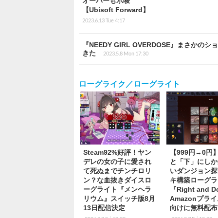
オーバーも示唆
【Ubisoft Forward】
2023.6.13 Tue 4:17
『NEEDY GIRL OVERDOSE』ま
きた
2023.5.8 Mon 17:30
ローグライク／ローグライト
Steam92%好評！ヤン
【999円→0円
デレの女の子に愛され
と「下」にしか
て死ぬまでチンチロリ
いダンジョン探
ン？な血抜きダイスロ
キ構築ローグラ
ーグライト『メンヘラ
『Right and 
リウム』スイッチ版8月
Amazonプラ
13日配信決定
向けに無料配布