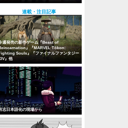
連載・注目記事
今週発売の新作ゲーム『Beast of
Reincarnation』『MARVEL Tōkon:
Fighting Souls』『ファイナルファンタジー
XIV』他
有志日本語化の現場から