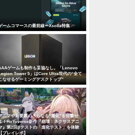
ゲームコマースの最前線ーXsolla特集
AAAゲームも制作も妥協なし。「Lenovo
Legion Tower 5」はCore Ultra世代の“全て
こなせるゲーミングデスクトップ”
アニマや新要素のさらなる“進化”を目撃せ
よ！HoYoverse新作『崩壊：ネクサスアニ
マ』第2回βテストの「進化テスト」を体験
【プレイレポ】