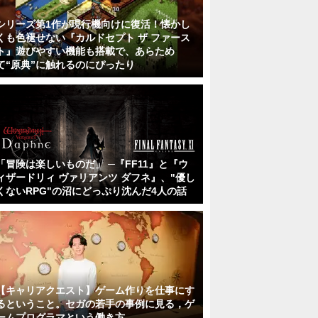
シリーズ第1作が現行機向けに復活！懐かし
くも色褪せない『カルドセプト ザ ファース
ト』遊びやすい機能も搭載で、あらため
て“原典”に触れるのにぴったり
「冒険は楽しいものだ」 ─『FF11』と『ウ
ィザードリィ ヴァリアンツ ダフネ』、"優し
くないRPG"の沼にどっぷり沈んだ4人の話
【キャリアクエスト】ゲーム作りを仕事にす
るということ。セガの若手の事例に見る，ゲ
ームプログラマという働き方