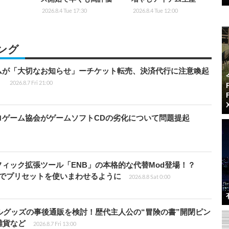
2026.8.4 Tue 17:30
2026.8.4 Tue 12:00
ング
ムが「大切なお知らせ」ーチケット転売、決済代行に注意喚起
」
2026.8.7 Fri 21:00
ロゲーム協会がゲームソフトCDの劣化について問題提起
ィック拡張ツール「ENB」の本格的な代替Mod登場！？
ders」でプリセットを使いまわせるように
2026.8.8 Sat 0:00
ルグッズの事後通販を検討！歴代主人公の“冒険の書”開閉ピン
雑貨など
2026.8.7 Fri 13:00