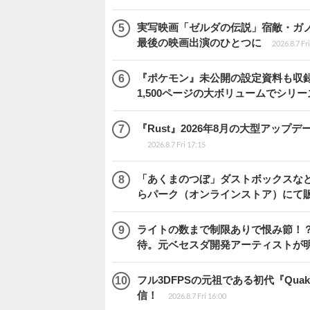
実写映画「ゼルダの伝説」宿敵・ガ
最後の映画出演のひとつに
2026.8.7 Fr
『ポケモン』未公開の設定資料も収録
1,500ページの大ボリュームでシリー
『Rust』2026年8月の大型アップデ
2026.8.7 Fri 17:15
「あくまのつぼ」ダストボックスなど
らパーク（オンラインストア）にて
ライトの数まで制限ありで恨み節！？『
待。元ベセスダ開発アーティストが
フル3DFPSの元祖である初代『Quake
信！
2026.8.7 Fri 16:00