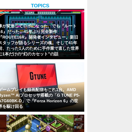
TOPICS
車が変形してロボになった、でも『ルート
16』だった―41年ぶり完全新作
『ROUTE16R』開発者インタビュー。新旧
スタッフが語るシリーズの魂。そして41年
前、たった1人のために手作業で直した世界
に1本だけの“幻のカセット”の話
ゲームプレイも録画配信もこれ1台。AMD
Ryzen™ AIプロセッサ搭載の「G TUNE P5-
A7G60BK-D」で『Forza Horizon 6』の世
界を駆け回る