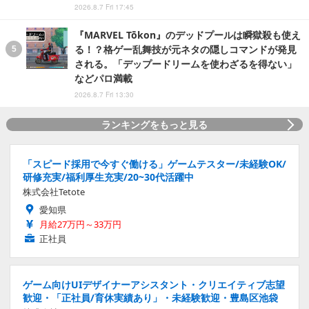
2026.8.7 Fri 17:45
『MARVEL Tōkon』のデッドプールは瞬獄殺も使え
る！？格ゲー乱舞技が元ネタの隠しコマンドが発見
される。「デップードリームを使わざるを得ない」
などパロ満載
2026.8.7 Fri 13:30
ランキングをもっと見る
「スピード採用で今すぐ働ける」ゲームテスター/未経験OK/
研修充実/福利厚生充実/20~30代活躍中
株式会社Tetote
愛知県
月給27万円～33万円
正社員
ゲーム向けUIデザイナーアシスタント・クリエイティブ志望
歓迎・「正社員/育休実績あり」・未経験歓迎・豊島区池袋