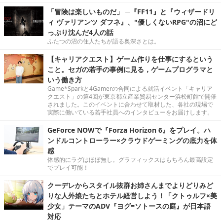
「冒険は楽しいものだ」 ─『FF11』と『ウィザードリ
ィ ヴァリアンツ ダフネ』、"優しくないRPG"の沼にど
っぷり沈んだ4人の話
ふたつの沼の住人たちが語る奥深さとは。
【キャリアクエスト】ゲーム作りを仕事にするという
こと。セガの若手の事例に見る，ゲームプログラマと
いう働き方
Game*Sparkと4Gamerの合同による就活イベント「キャリア
クエスト」の第4回が東京都立産業貿易センター浜松町館で開催
されました。このイベントに合わせて取材した、各社の現場で
実際に働いている若手社員へのインタビューをお届けします。
GeForce NOWで『Forza Horizon 6』をプレイ。ハ
ンドルコントローラー×クラウドゲーミングの底力を体
感
体感的にラグはほぼ無し。グラフィックスはもちろん最高設定
でプレイ可能！
クーデレからスタイル抜群お姉さんまでよりどりみど
りな人外娘たちとホテル経営しよう！「クトゥルフ×美
少女」テーマのADV『ヨグ=ソトースの庭』が日本語
対応