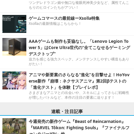
ツンデレドラゴン娘や無口な複眼死神美少女など、属性てんこ
もりのヒロインたちがアツい！
ゲームコマースの最前線ーXsolla特集
Xsollaの最新情報はこちらから！
AAAゲームも制作も妥協なし。「Lenovo Legion To
wer 5」はCore Ultra世代の“全てこなせるゲーミング
デスクトップ”
迫力を感じる強力スペック。メンテナンスしやすい構造もあり
がたい！
アニマや新要素のさらなる“進化”を目撃せよ！HoYov
erse新作『崩壊：ネクサスアニマ』第2回βテストの
「進化テスト」を体験【プレイレポ】
さまざまなアニマとの出会いや、スキルによってさらに戦略性
が増したバトルなど、本作の注目の要素に迫ります！
連載・注目記事
今週発売の新作ゲーム『Beast of Reincarnation』
『MARVEL Tōkon: Fighting Souls』『ファイナルフ
ァンタジーXIV』他