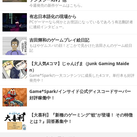
今週発売の新作ゲームはこちら。
有志日本語化の現場から
PCゲーマーなら何かとお世話になっているであろう有志翻訳者
に連続インタビュー。
吉田輝和のゲームプレイ絵日記
もはやゲムスパの顔！どこかで見かけた吉田さんのゲーム絵日
記
【大人気4コマ】じゃんげま（Junk Gaming Maide
n）
Game*Sparkの一大コンテンツに成長した4コマ。単行本も好評
発売中！
Game*Spark/インサイド公式ディスコードサーバー
好評稼働中！
【大喜利】『新種のゲーミング“蚊”が登場！ その特徴
とは？』回答募集中！