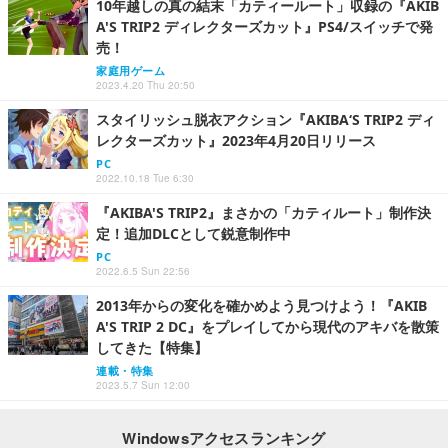
10年越しの真の結末「カティールート」収録の『AKIB
A'S TRIP2 ディレクターズカット』PS4/スイッチで発
売！
家庭用ゲーム
2023.4.20 Thu 20:50
スタイリッシュ脱衣アクション『AKIBA‘S TRIP2 ディ
レクターズカット』2023年4月20日リリース
PC
2022.10.18 Tue 6:30
『AKIBA'S TRIP2』まさかの「カティルート」制作決
定！追加DLCとして鋭意制作中
PC
2022.6.5 Sun 22:56
2013年からの変化を確かめよう見つけよう！『AKIB
A'S TRIP 2 DC』をプレイしてから現代のアキバを散策
してきた【特集】
連載・特集
2023.5.7 Sun 12:00
Windowsアクセスランキング