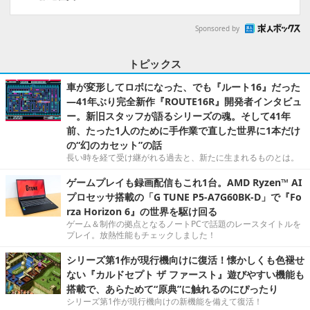
Sponsored by
トピックス
車が変形してロボになった、でも『ルート16』だった
―41年ぶり完全新作『ROUTE16R』開発者インタビュ
ー。新旧スタッフが語るシリーズの魂。そして41年
前、たった1人のために手作業で直した世界に1本だけ
の“幻のカセット”の話
長い時を経て受け継がれる過去と、新たに生まれるものとは。
ゲームプレイも録画配信もこれ1台。AMD Ryzen™ AI
プロセッサ搭載の「G TUNE P5-A7G60BK-D」で『Fo
rza Horizon 6』の世界を駆け回る
ゲーム＆制作の拠点となるノートPCで話題のレースタイトルを
プレイ。放熱性能もチェックしました！
シリーズ第1作が現行機向けに復活！懐かしくも色褪せ
ない『カルドセプト ザ ファースト』遊びやすい機能も
搭載で、あらためて“原典”に触れるのにぴったり
シリーズ第1作が現行機向けの新機能を備えて復活！