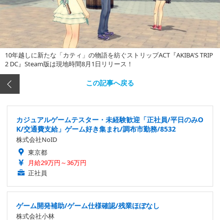
10年越しに新たな「カティ」の物語を紡ぐストリップACT『AKIBA'S TRIP
2 DC』Steam版は現地時間8月1日リリース！
この記事へ戻る
カジュアルゲームテスター・未経験歓迎「正社員/平日のみO
K/交通費支給」ゲーム好き集まれ/調布市勤務/8532
株式会社NoID
東京都
月給29万円～36万円
正社員
ゲーム開発補助/ゲーム仕様確認/残業ほぼなし
株式会社小林