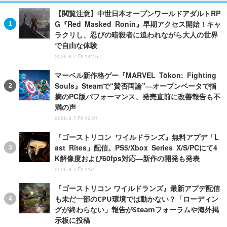
【閲覧注意】中世日本オープンワールドアダルトRP
G『Red Masked Ronin』早期アクセス開始！キャ
ラクリし、忍びの暗殺者に追われながら大人の世界
で自由な体験
2026.8.7 Fri 14:45
マーベル新作格ゲー『MARVEL Tōkon: Fighting
Souls』Steamで“賛否両論”―オープンベータで指
摘のPC版パフォーマンス、発売直前に改善報告も不
満の声
2026.8.7 Fri 12:21
『ゴーストリコン ワイルドランズ』無料アプデ「L
ast Rites」配信。PS5/Xbox Series X/S/PCにて4
K解像度および60fps対応―新作の開発も発表
2026.8.7 Fri 1:54
『ゴーストリコン ワイルドランズ』最新アプデ配信
も未だ一部のCPU環境では動かない？「ローディン
グが終わらない」報告がSteamフォーラムや海外掲
示板に投稿