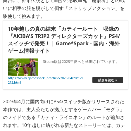
舞台に、都市伝説として囁かれる吸血鬼「魔骸者」との戦
いに相手の服を脱がして倒す「ストリップアクション」を
駆使して挑みます。
10年越しの真の結末「カティールート」収録の
『AKIBA'S TRIP2 ディレクターズカット』PS4/
スイッチで発売！ | Game*Spark - 国内・海外
ゲーム情報サイト
Steam版は2023年夏へと延期されています。
https://www.gamespark.jp/article/2023/04/20/129
続きを読む »
212.html
2023年4月に国内向けにPS4/スイッチ版がリリースされた
本作では、主人公たちが拠点とするゲームバー「モグラ」
のメイドである「カティ・ライコネン」のルートが追加さ
れます。10年越しに紡がれる新たなストーリーでは、カテ