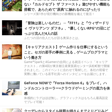
ない『カルドセプト ザ ファースト』遊びやすい機能も
搭載で、あらためて“原典”に触れるのにぴったり
シリーズ第1作が現行機向けの新機能を備えて復活！
「冒険は楽しいものだ」 ─『FF11』と『ウィザードリ
ィ ヴァリアンツ ダフネ』、"優しくないRPG"の沼にど
っぷり沈んだ4人の話
ふたつの沼の住人たちが語る奥深さとは。
【キャリアクエスト】ゲーム作りを仕事にするという
こと。セガの若手の事例に見る，ゲームプログラマと
いう働き方
Game*Sparkと4Gamerの合同による就活イベント「キャリア
クエスト」の第4回が東京都立産業貿易センター浜松町館で開催
されました。このイベントに合わせて取材した、各社の現場で
実際に働いている若手社員へのインタビューをお届けします。
GeForce NOWで『Forza Horizon 6』をプレイ。ハ
ンドルコントローラー×クラウドゲーミングの底力を体
感
体感的にラグはほぼ無し。グラフィックスはもちろん最高設定
でプレイ可能！
クーデレからスタイル抜群お姉さんまでよりどりみど