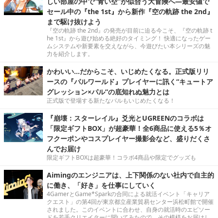
しい部屋の中で“青い空”が似合う大冒険へ―最安値で
セール中の『the 1st』から新作『空の軌跡 the 2nd』
まで駆け抜けよう
『空の軌跡 the 2nd』の発売が目前に迫る今こそ、『空の軌跡 t
he 1st』から遊び始める絶好のタイミング！ 快適になったゲー
ムシステムや新要素を交えながら、今遊びたい本シリーズの魅
力を紹介します。
かわいい…だからこそ、いじめたくなる。正式版リリ
ースの『パルワールド』プレイヤーに訊く“キュートア
グレッション×パル”の底知れぬ魅力とは
正式版で登場する新たなパルもいじめたくなる！
『崩壊：スターレイル』爻光とUGREENのコラボは
「限定ギフトBOX」が超豪華！全6商品に使える5％オ
フクーポンやコスプレイヤー撮影会など、盛りだくさ
んでお届け
限定ギフトBOXは超豪華！コラボ4商品や限定でグッズも
Aimingのエンジニアは、上下関係のない社内で自主的
に働き、「好き」を仕事にしていく
4GamerとGame*Sparkの合同による就活イベント「キャリア
クエスト」の第4回が東京都立産業貿易センター浜松町館で開催
されました。このイベントに合わせ、自身の就活時のエピソー
ドを若手クリエイターに聞いてみたので、その模様をお届けし