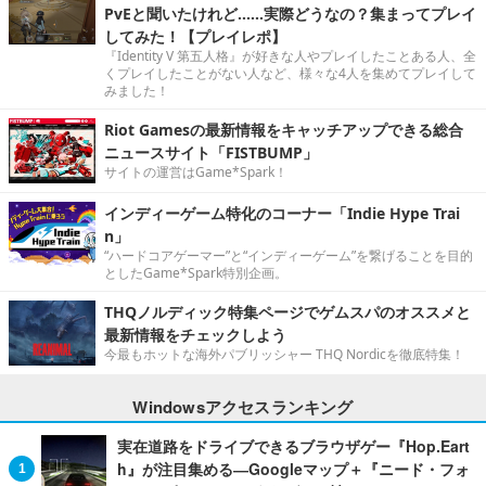
PvEと聞いたけれど……実際どうなの？集まってプレイ
してみた！【プレイレポ】
『Identity V 第五人格』が好きな人やプレイしたことある人、全
くプレイしたことがない人など、様々な4人を集めてプレイして
みました！
Riot Gamesの最新情報をキャッチアップできる総合
ニュースサイト「FISTBUMP」
サイトの運営はGame*Spark！
インディーゲーム特化のコーナー「Indie Hype Trai
n」
“ハードコアゲーマー”と“インディーゲーム”を繋げることを目的
としたGame*Spark特別企画。
THQノルディック特集ページでゲムスパのオススメと
最新情報をチェックしよう
今最もホットな海外パブリッシャー THQ Nordicを徹底特集！
Windowsアクセスランキング
実在道路をドライブできるブラウザゲー『Hop.Eart
h』が注目集める―Googleマップ＋『ニード・フォ