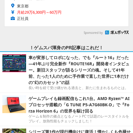
東京都
月給29万6,300円～60万円
正社員
Sponsored by
！ゲムスパ渾身のPR記事はこれだ！
車が変形してロボになった、でも『ルート16』だった
―41年ぶり完全新作『ROUTE16R』開発者インタビュ
ー。新旧スタッフが語るシリーズの魂。そして41年
前、たった1人のために手作業で直した世界に1本だけ
の“幻のカセット”の話
長い時を経て受け継がれる過去と、新たに生まれるものとは。
ゲームプレイも録画配信もこれ1台。AMD Ryzen™ AI
プロセッサ搭載の「G TUNE P5-A7G60BK-D」で『Fo
rza Horizon 6』の世界を駆け回る
ゲーム＆制作の拠点となるノートPCで話題のレースタイトルを
プレイ。放熱性能もチェックしました！
シリーズ第1作が現行機向けに復活！懐かしくも色褪せ