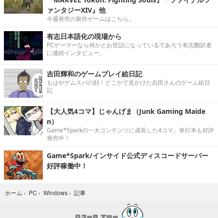
ァンタジーXIV』他
今週発売の新作ゲームはこちら。
有志日本語化の現場から
PCゲーマーなら何かとお世話になっているであろう有志翻訳者
に連続インタビュー。
吉田輝和のゲームプレイ絵日記
もはやゲムスパの顔！どこかで見かけた吉田さんのゲーム絵日
記
【大人気4コマ】じゃんげま（Junk Gaming Maide
n）
Game*Sparkの一大コンテンツに成長した4コマ。単行本も好評
発売中！
Game*Spark/インサイド公式ディスコードサーバー
好評稼働中！
記事
ホーム
›
PC
›
Windows
›