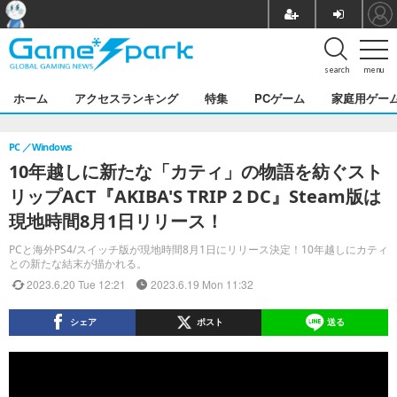
search
menu
ホーム
アクセスランキング
特集
PCゲーム
家庭用ゲー
PC
Windows
10年越しに新たな「カティ」の物語を紡ぐスト
リップACT『AKIBA'S TRIP 2 DC』Steam版は
現地時間8月1日リリース！
PCと海外PS4/スイッチ版が現地時間8月1日にリリース決定！10年越しにカティ
との新たな結末が描かれる。
2023.6.20 Tue 12:21
2023.6.19 Mon 11:32
シェア
ポスト
送る