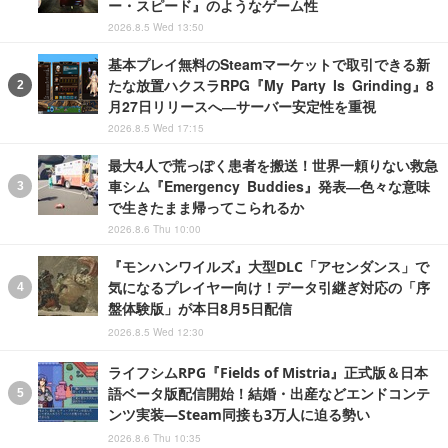
ー・スピード』のようなゲーム性
2026.8.5 Wed 13:50
基本プレイ無料のSteamマーケットで取引できる新
たな放置ハクスラRPG『My Party Is Grinding』8
月27日リリースへ―サーバー安定性を重視
2026.8.5 Wed 17:15
最大4人で荒っぽく患者を搬送！世界一頼りない救急
車シム『Emergency Buddies』発表―色々な意味
で生きたまま帰ってこられるか
2026.8.6 Thu 10:00
『モンハンワイルズ』大型DLC「アセンダンス」で
気になるプレイヤー向け！データ引継ぎ対応の「序
盤体験版」が本日8月5日配信
2026.8.5 Wed 12:30
ライフシムRPG『Fields of Mistria』正式版＆日本
語ベータ版配信開始！結婚・出産などエンドコンテ
ンツ実装―Steam同接も3万人に迫る勢い
2026.8.6 Thu 10:35