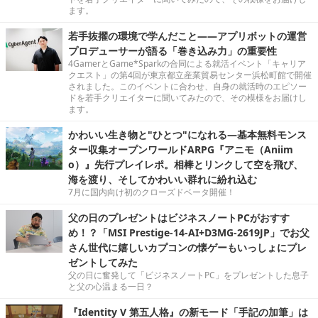
ます。
若手抜擢の環境で学んだこと――アプリボットの運営
プロデューサーが語る「巻き込み力」の重要性
4GamerとGame*Sparkの合同による就活イベント「キャリア
クエスト」の第4回が東京都立産業貿易センター浜松町館で開催
されました。このイベントに合わせ、自身の就活時のエピソー
ドを若手クリエイターに聞いてみたので、その模様をお届けし
ます。
かわいい生き物と"ひとつ"になれる―基本無料モンス
ター収集オープンワールドARPG『アニモ（Aniim
o）』先行プレイレポ。相棒とリンクして空を飛び、
海を渡り、そしてかわいい群れに紛れ込む
7月に国内向け初のクローズドベータ開催！
父の日のプレゼントはビジネスノートPCがおすす
め！？「MSI Prestige-14-AI+D3MG-2619JP」でお父
さん世代に嬉しいカプコンの懐ゲーもいっしょにプレ
ゼントしてみた
父の日に奮発して「ビジネスノートPC」をプレゼントした息子
と父の心温まる一日？
『Identity V 第五人格』の新モード「手記の加筆」は