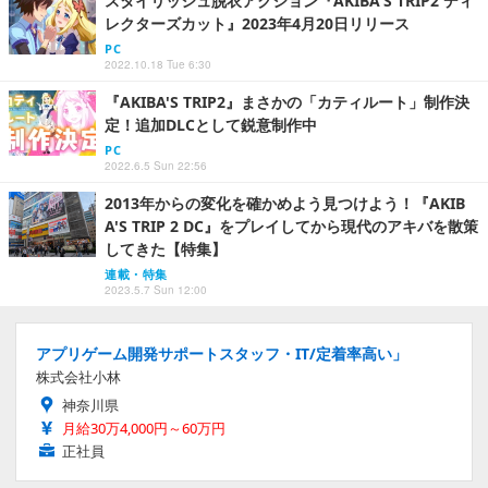
スタイリッシュ脱衣アクション『AKIBA‘S TRIP2 ディ
レクターズカット』2023年4月20日リリース
PC
2022.10.18 Tue 6:30
『AKIBA'S TRIP2』まさかの「カティルート」制作決
定！追加DLCとして鋭意制作中
PC
2022.6.5 Sun 22:56
2013年からの変化を確かめよう見つけよう！『AKIB
A'S TRIP 2 DC』をプレイしてから現代のアキバを散策
してきた【特集】
連載・特集
2023.5.7 Sun 12:00
アプリゲーム開発サポートスタッフ・IT/定着率高い」
株式会社小林
神奈川県
月給30万4,000円～60万円
正社員