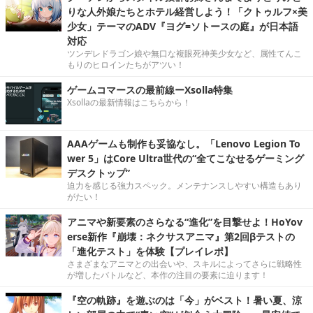
りな人外娘たちとホテル経営しよう！「クトゥルフ×美
少女」テーマのADV『ヨグ=ソトースの庭』が日本語
対応
ツンデレドラゴン娘や無口な複眼死神美少女など、属性てんこ
もりのヒロインたちがアツい！
ゲームコマースの最前線ーXsolla特集
Xsollaの最新情報はこちらから！
AAAゲームも制作も妥協なし。「Lenovo Legion To
wer 5」はCore Ultra世代の“全てこなせるゲーミング
デスクトップ”
迫力を感じる強力スペック。メンテナンスしやすい構造もあり
がたい！
アニマや新要素のさらなる“進化”を目撃せよ！HoYov
erse新作『崩壊：ネクサスアニマ』第2回βテストの
「進化テスト」を体験【プレイレポ】
さまざまなアニマとの出会いや、スキルによってさらに戦略性
が増したバトルなど、本作の注目の要素に迫ります！
『空の軌跡』を遊ぶのは「今」がベスト！暑い夏、涼