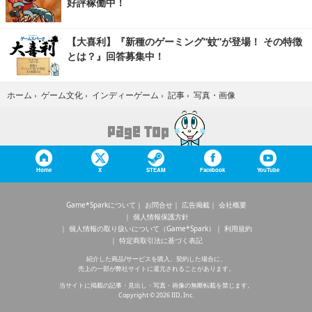
好評稼働中！
【大喜利】『新種のゲーミング“蚊”が登場！ その特徴
とは？』回答募集中！
写真・画像
ホーム
›
ゲーム文化
›
インディーゲーム
›
記事
›
Home
X
STEAM
Facebook
YouTube
Game*Sparkについて
お問合せ
広告掲載
会社概要
個人情報保護方針
個人情報の取り扱いについて（Game*Spark）
利用規約
特定商取引法に基づく表記
紹介した商品/サービスを購入、契約した場合に、
売上の一部が弊社サイトに還元されることがあります。
当サイトに掲載の記事・見出し・写真・画像の無断転載を禁じます。
Copyright © 2026 IID, Inc.