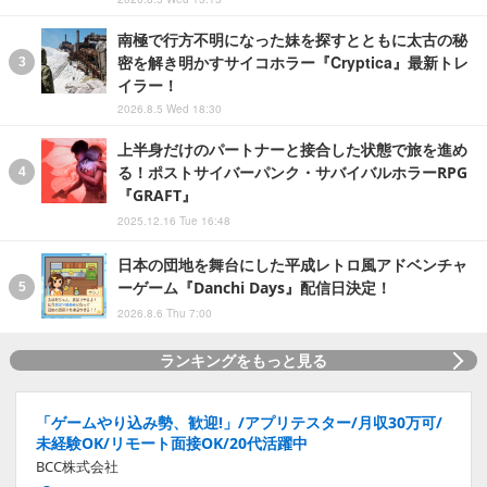
南極で行方不明になった妹を探すとともに太古の秘
密を解き明かすサイコホラー『Cryptica』最新トレ
イラー！
2026.8.5 Wed 18:30
上半身だけのパートナーと接合した状態で旅を進め
る！ポストサイバーパンク・サバイバルホラーRPG
『GRAFT』
2025.12.16 Tue 16:48
日本の団地を舞台にした平成レトロ風アドベンチャ
ーゲーム『Danchi Days』配信日決定！
2026.8.6 Thu 7:00
ランキングをもっと見る
「ゲームやり込み勢、歓迎!」/アプリテスター/月収30万可/
未経験OK/リモート面接OK/20代活躍中
BCC株式会社