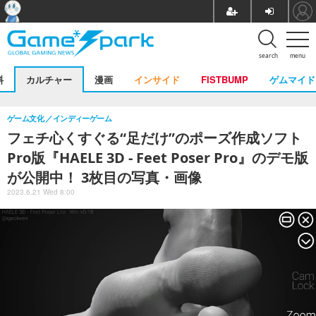
search
menu
料
カルチャー
漫画
インサイド
FISTBUMP
ゲムマイド
ゲーム文化
インディーゲーム
フェチ心くすぐる“足だけ”のポーズ作成ソフト
Pro版『HAELE 3D - Feet Poser Pro』のデモ版
が公開中！ 3枚目の写真・画像
2023.6.21 Wed 8:00