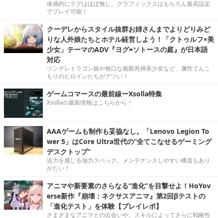
体感的にラグはほぼ無し。グラフィックスはもちろん最高設定
でプレイ可能！
クーデレからスタイル抜群お姉さんまでよりどりみど
りな人外娘たちとホテル経営しよう！「クトゥルフ×美
少女」テーマのADV『ヨグ=ソトースの庭』が日本語
対応
ツンデレドラゴン娘や無口な複眼死神美少女など、属性てんこ
もりのヒロインたちがアツい！
ゲームコマースの最前線ーXsolla特集
Xsollaの最新情報はこちらから！
AAAゲームも制作も妥協なし。「Lenovo Legion To
wer 5」はCore Ultra世代の“全てこなせるゲーミング
デスクトップ”
迫力を感じる強力スペック。メンテナンスしやすい構造もあり
がたい！
アニマや新要素のさらなる“進化”を目撃せよ！HoYov
erse新作『崩壊：ネクサスアニマ』第2回βテストの
「進化テスト」を体験【プレイレポ】
さまざまなアニマとの出会いや、スキルによってさらに戦略性