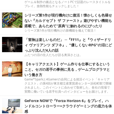
ゲーム＆制作の拠点となるノートPCで話題のレースタイトルを
プレイ。放熱性能もチェックしました！
シリーズ第1作が現行機向けに復活！懐かしくも色褪せ
ない『カルドセプト ザ ファースト』遊びやすい機能も
搭載で、あらためて“原典”に触れるのにぴったり
シリーズ第1作が現行機向けの新機能を備えて復活！
「冒険は楽しいものだ」 ─『FF11』と『ウィザードリ
ィ ヴァリアンツ ダフネ』、"優しくないRPG"の沼にど
っぷり沈んだ4人の話
ふたつの沼の住人たちが語る奥深さとは。
【キャリアクエスト】ゲーム作りを仕事にするという
こと。セガの若手の事例に見る，ゲームプログラマと
いう働き方
Game*Sparkと4Gamerの合同による就活イベント「キャリア
クエスト」の第4回が東京都立産業貿易センター浜松町館で開催
されました。このイベントに合わせて取材した、各社の現場で
実際に働いている若手社員へのインタビューをお届けします。
GeForce NOWで『Forza Horizon 6』をプレイ。ハ
ンドルコントローラー×クラウドゲーミングの底力を体
感