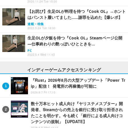
2020.11.24 Tue 15:00
【お詫び】生足OLが料理を待つ『Cook OL』→ホント
はパンスト履いてました……謝罪を込めた【爆レポ】
連載・特集
2022.5.24 Tue 18:00
生足OLが夕飯を待つ『Cook OL』Steamページ公開
―仕事終わりの艶っぽいひとときを…
PC
2022.5.4 Wed 11:43
インディーゲームアクセスランキング
『Rust』2026年8月の大型アップデート「Power Tr
ip」配信！ 発電所の再稼働が可能に
2026.8.7 Fri 17:15
数十万本ヒット成人向け『ヤリステメスブター』開
発者、Steamからの売上を銀行に受け取り拒否され
たことを明かす。今も続く「銀行による成人向けコ
ンテンツの規制」【UPDATE】
2026.8.5 Wed 13:15