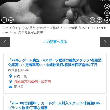
フェチ心くすぐる“足だけ”のポーズ作成ソフトPro版『HAELE 3D - Feet P
oser Pro』のデモ版が公開中！
この記事へ戻る
「27卒」ゲーム実況・eスポーツ動画の編集スタッフ/有給消
化率高い・定着率高い・未経験歓迎/横浜市西区南幸2丁目
株式会社alBee
神奈川県
月給25万7,000円～32万円
正社員
「20～30代活躍中!」カードゲーム封入スタッフ/未経験OK/
ブランク歓迎/丁寧な指導