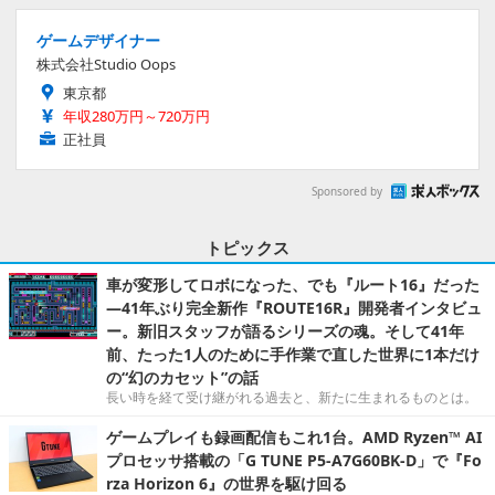
ゲームデザイナー
株式会社Studio Oops
東京都
年収280万円～720万円
正社員
Sponsored by
トピックス
車が変形してロボになった、でも『ルート16』だった
―41年ぶり完全新作『ROUTE16R』開発者インタビュ
ー。新旧スタッフが語るシリーズの魂。そして41年
前、たった1人のために手作業で直した世界に1本だけ
の“幻のカセット”の話
長い時を経て受け継がれる過去と、新たに生まれるものとは。
ゲームプレイも録画配信もこれ1台。AMD Ryzen™ AI
プロセッサ搭載の「G TUNE P5-A7G60BK-D」で『Fo
rza Horizon 6』の世界を駆け回る