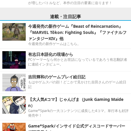
が増したバトルなど、本作の注目の要素に迫ります！
連載・注目記事
今週発売の新作ゲーム『Beast of Reincarnation』
『MARVEL Tōkon: Fighting Souls』『ファイナルフ
ァンタジーXIV』他
今週発売の新作ゲームはこちら。
有志日本語化の現場から
PCゲーマーなら何かとお世話になっているであろう有志翻訳者
に連続インタビュー。
吉田輝和のゲームプレイ絵日記
もはやゲムスパの顔！どこかで見かけた吉田さんのゲーム絵日
記
【大人気4コマ】じゃんげま（Junk Gaming Maide
n）
Game*Sparkの一大コンテンツに成長した4コマ。単行本も好評
発売中！
Game*Spark/インサイド公式ディスコードサーバー