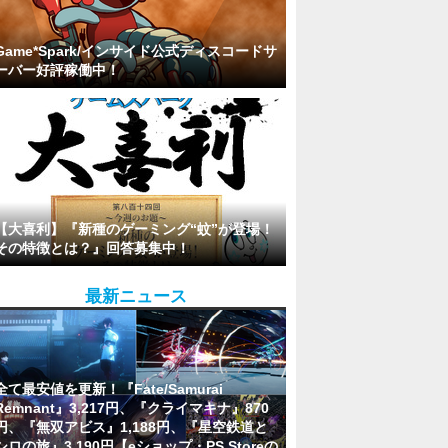
Game*Spark/インサイド公式ディスコードサ
ーバー好評稼働中！
【大喜利】『新種のゲーミング“蚊”が登場！
その特徴とは？』回答募集中！
最新ニュース
全て最安値を更新！『Fate/Samurai
Remnant』3,217円、『クライマキナ』870
円、『無双アビス』1,188円、『星空鉄道と
シロの旅』3,190円【eショップ・PS Storeの