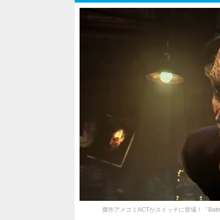
傑作アメコミACTがスイッチに登場！『Batman: Ark