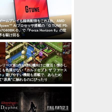
ゲームプレイも録画配信もこれ1台。AMD
Ryzen™ AIプロセッサ搭載の「G TUNE P5-
A7G60BK-D」で『Forza Horizon 6』の世
界を駆け回る
シリーズ第1作が現行機向けに復活！懐かし
くも色褪せない『カルドセプト ザ ファース
ト』遊びやすい機能も搭載で、あらため
て“原典”に触れるのにぴったり