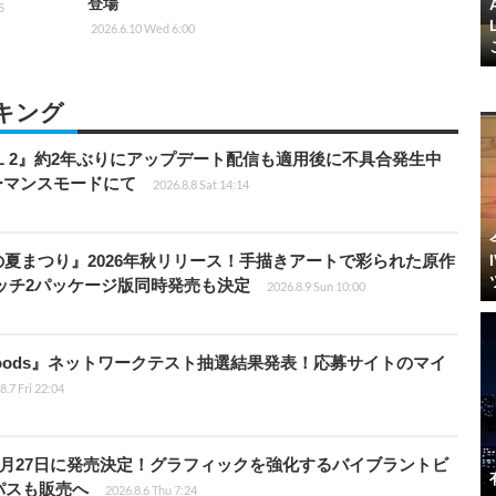
登場
5
2026.6.10 Wed 6:00
キング
HILL 2』約2年ぶりにアップデート配信も適用後に不具合発生中
フォーマンスモードにて
2026.8.8 Sat 14:14
夏まつり』2026年秋リリース！手描きアートで彩られた原作
ッチ2パッケージ版同時発売も決定
2026.8.9 Sun 10:00
kbloods』ネットワークテスト抽選結果発表！応募サイトのマイ
8.7 Fri 22:04
0月27日に発売決定！グラフィックを強化するバイブラントビ
パスも販売へ
2026.8.6 Thu 7:24