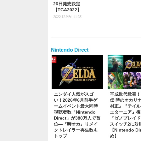
26日発売決定
【TGA2022】
2022.12.9 Fri 11:35
Nintendo Direct
ニンダイ人気がスゴ
平成世代歓喜！
い！2026年6月前半ゲ
伝 時のオカリ
ームイベント最大同時
村正』『テイル
視聴者数「Nintendo
エターニア』復
Direct」が380万人で首
『ゼノブレイド
位―『時オカ』リメイ
スイッチ2に対
クトレイラー再生数も
【Nintendo D
トップ
め】