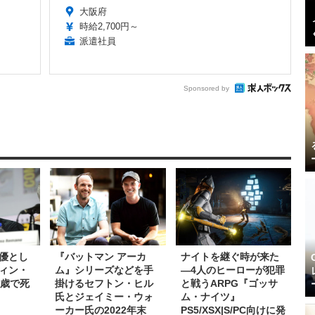
大阪府
時給2,700円～
派遣社員
Sponsored by
優とし
『バットマン アーカ
ナイトを継ぐ時が来た
ィン・
ム』シリーズなどを手
―4人のヒーローが犯罪
6歳で死
掛けるセフトン・ヒル
と戦うARPG『ゴッサ
氏とジェイミー・ウォ
ム・ナイツ』
ーカー氏の2022年末
PS5/XSX|S/PC向けに発