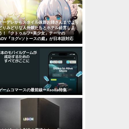
クーデレからスタイル抜群お姉さんまでより
どりみどりな人外娘たちとホテル経営しよ
う！「クトゥルフ×美少女」テーマの
ADV『ヨグ=ソトースの庭』が日本語対応
ゲームコマースの最前線ーXsolla特集