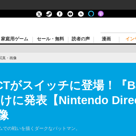
家庭用ゲーム
セール・無料
読者の声
漫画
イン
写真・画像
がスイッチに登場！『Batm
に発表【Nintendo Direct
像
ムでの戦いを描くダークなバットマン。