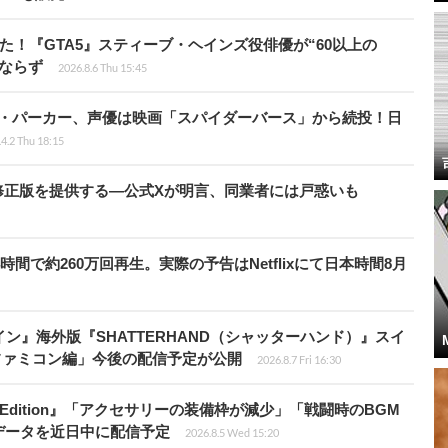
た！『GTA5』スティーブ・ヘインズ役俳優が“60以上の
ならず
2026.8.6 Thu 15:45
ペニー・パーカー、声優は映画「スパイダーバース」から続投！日
4.2 Thu 18:15
の国で無修正版を提供する―公式Xが明言、同業者には戸惑いも
時間で約260万回再生。実際の予告はNetflixにて日本時間8月
ン』海外版『SHATTERHAND（シャッターハンド）』スイ
ファミコン編」今後の配信予定が公開
2026.8.7 Fri 16:30
ch 2 Edition』「アクセサリーの装備枠が減少」「戦闘時のBGM
データを近日中に配信予定
2026.8.5 Wed 15:20