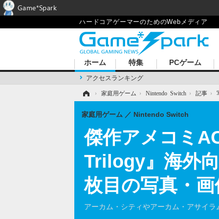
Game*Spark
ハードコアゲーマーのためのWebメディア
ホーム
特集
PCゲーム
アクセスランキング
ホーム
›
家庭用ゲーム
›
Nintendo Switch
›
記事
›
家庭用ゲーム
Nintendo Switch
傑作アメコミACT
Trilogy』海外向け
枚目の写真・画
アーカム・シティやアーカム・アサイラ