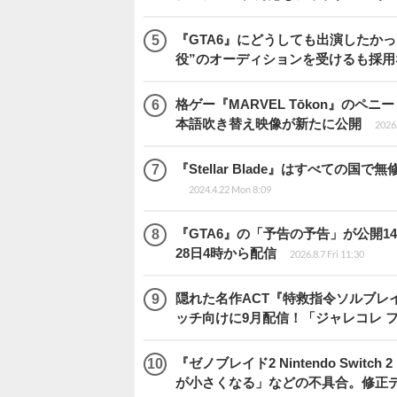
『GTA6』にどうしても出演したかっ
役”のオーディションを受けるも採用
格ゲー『MARVEL Tōkon』の
本語吹き替え映像が新たに公開
2026.
『Stellar Blade』はすべて
2024.4.22 Mon 8:09
『GTA6』の「予告の予告」が公開14
28日4時から配信
2026.8.7 Fri 11:30
隠れた名作ACT『特救指令ソルブレイ
ッチ向けに9月配信！「ジャレコレ 
『ゼノブレイド2 Nintendo Swit
が小さくなる」などの不具合。修正