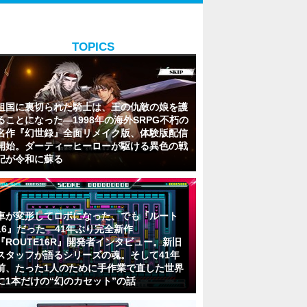
TOPICS
祖国に裏切られた騎士は、王の仇敵の娘を護
ることになった―1998年の海外SRPG不朽の
名作『幻世録』全面リメイク版、体験版配信
開始。ダーティーヒーローが駆ける異色の戦
記が令和に蘇る
車が変形してロボになった、でも『ルート
16』だった―41年ぶり完全新作
『ROUTE16R』開発者インタビュー。新旧
スタッフが語るシリーズの魂。そして41年
前、たった1人のために手作業で直した世界
に1本だけの“幻のカセット”の話