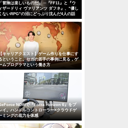
「冒険は楽しいものだ」 ─『FF11』と『ウ
ィザードリィ ヴァリアンツ ダフネ』、"優し
くないRPG"の沼にどっぷり沈んだ4人の話
【キャリアクエスト】ゲーム作りを仕事にす
るということ。セガの若手の事例に見る，ゲ
ームプログラマという働き方
GeForce NOWで『Forza Horizon 6』をプ
レイ。ハンドルコントローラー×クラウドゲ
ーミングの底力を体感