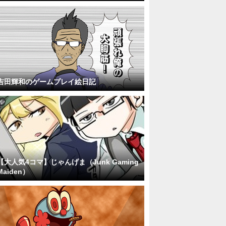
吉田輝和のゲームプレイ絵日記
【大人気4コマ】じゃんげま（Junk Gaming
Maiden）