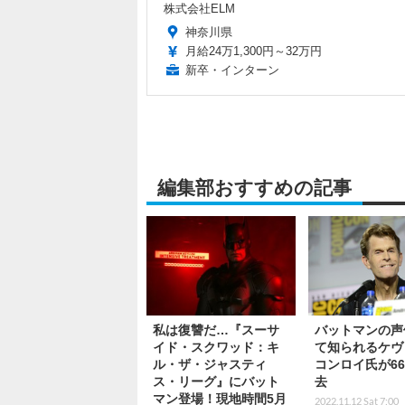
株式会社ELM
神奈川県
月給24万1,300円～32万円
新卒・インターン
編集部おすすめの記事
私は復讐だ…『スーサ
バットマンの声
イド・スクワッド：キ
て知られるケヴ
ル・ザ・ジャスティ
コンロイ氏が6
ス・リーグ』にバット
去
マン登場！現地時間5月
2022.11.12 Sat 7:00