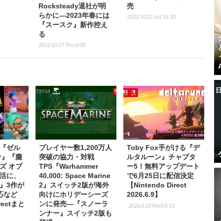
Rocksteady退社が明
売
らかに―2023年春には
2022.10.22 Sat 15:30
『スースク』新作控え
る
2022.10.27 Thu 6:00
『ゼル
プレイヤー数1,200万人
Toby Fox手がける『デ
ナ』『朧
突破の協力・対戦
ルタルーン』チャプタ
ズ オブ
TPS『Warhammer
ー5！無料アップデート
活に、
40,000: Space Marine
で6月25日に配信決定
』3作が
2』スイッチ2版が海外
【Nintendo Direct
応など
向けにホリデーシーズ
2026.6.9】
irectまと
ンに発売―『スノーラ
2026.6.10 Wed 0:15
ンナー』スイッチ2版も