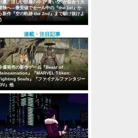
い夏、涼しい部屋の中で“青い空”が似合う大
冒険へ―最安値でセール中の『the 1st』か
ら新作『空の軌跡 the 2nd』まで駆け抜けよ
う
連載・注目記事
今週発売の新作ゲーム『Beast of
Reincarnation』『MARVEL Tōkon:
Fighting Souls』『ファイナルファンタジー
XIV』他