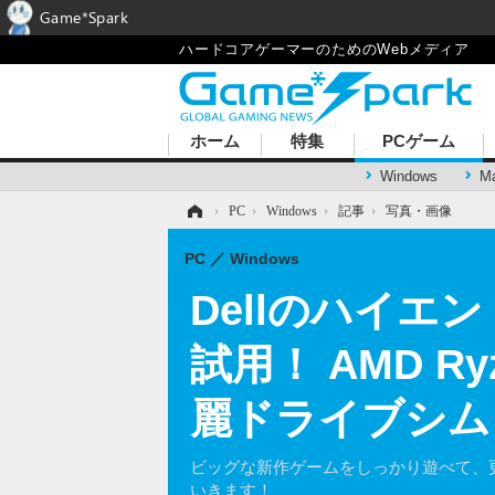
Game*Spark
ハードコアゲーマーのためのWebメディア
ホーム
特集
PCゲーム
Windows
M
ホーム
›
PC
›
Windows
›
記事
›
写真・画像
PC
Windows
Dellのハイエン
試用！ AMD R
麗ドライブシム
ビッグな新作ゲームをしっかり遊べて、更に
いきます！