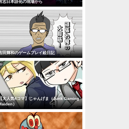
有志日本語化の現場から
吉田輝和のゲームプレイ絵日記
【大人気4コマ】じゃんげま（Junk Gaming
Maiden）