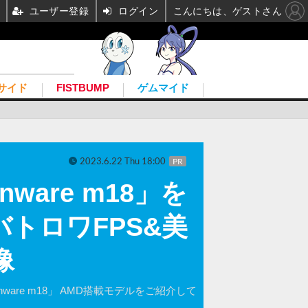
ユーザー登録
ログイン
こんにちは、ゲストさん
サイド
FISTBUMP
ゲムマイド
2023.6.22 Thu 18:00
PR
ware m18」を
でバトロワFPS&美
像
re m18」 AMD搭載モデルをご紹介して