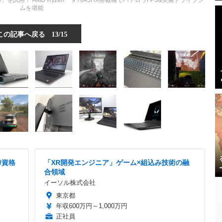
18」を試用！ AMD Ryzen™ 9 7845HX搭載機でバトロワFPS&美麗ドライブシ
ムを堪能
この記事へ戻る
13/15
/資格
「XR開発エンジニア」ゲーム×組込み技術の融
合領域
イーソル株式会社
東京都
年収600万円～1,000万円
正社員