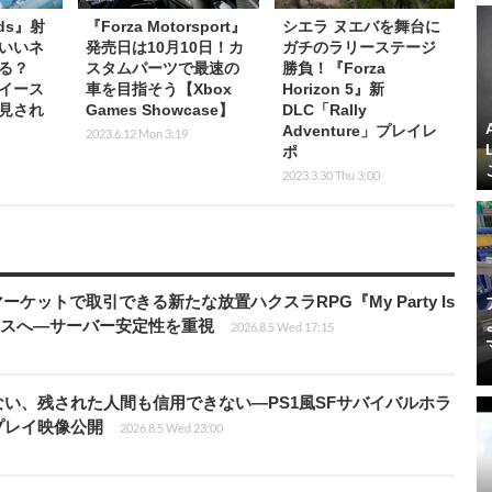
nds』射
『Forza Motorsport』
シエラ ヌエバを舞台に
いいネ
発売日は10月10日！カ
ガチのラリーステージ
る？
スタムパーツで最速の
勝負！『Forza
イース
車を目指そう【Xbox
Horizon 5』新
見され
Games Showcase】
DLC「Rally
Adventure」プレイレ
2023.6.12 Mon 3:19
ポ
2023.3.30 Thu 3:00
ーケットで取引できる新たな放置ハクスラRPG『My Party Is
リリースへ―サーバー安定性を重視
2026.8.5 Wed 17:15
い、残された人間も信用できない―PS1風SFサバイバルホラ
ムプレイ映像公開
2026.8.5 Wed 23:00