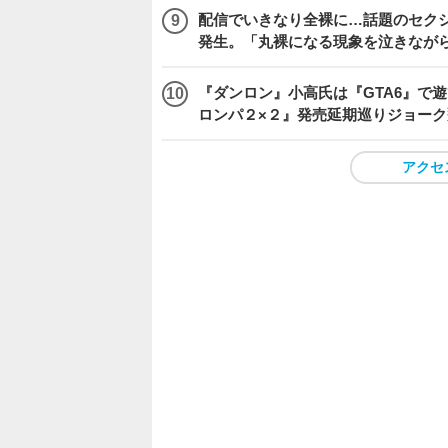
配信でいきなり全裸に…話題のセク
発生。「丸裸になる現象を泣きなが
『ダンロン』小高氏は『GTA6』で
ロンパ２×２』発売延期巡りジョーク
アクセ