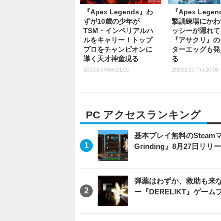
『Apex Legends』わ
『Apex Lege
ずが10歳の少年が
撃訓練場にかわ
TSM・インペリアルハ
ッシーが隠れて
ルをキャリー！トップ
『アサクリ』の
プロをチャンピオンに
ターエッグも発
導く天才神童現る
る
2023.6.5 Mon 21:00
2023.5.11 Thu 20:05
PC アクセスランキング
基本プレイ無料のSteamマ
Grinding』8月27日
弾薬はわずか、救助も来な
ー『DERELIKT』ゲー