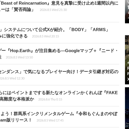
ast of Reincarnation』意見を真摯に受け止め1週間以内に
ビューは「賛否両論」
2026.8.5 Wed 21:30
」システムについて公式Xが紹介。「BODY」「ARMS」
みに強化できる
2026.8.5 Wed 20:15
Hop.Earth』が注目集める―Googleマップ＋『ニード・
性
2026.8.5 Wed 13:50
センダンス」で気になるプレイヤー向け！データ引継ぎ対応の
026.8.5 Wed 12:30
らにはペイントまでする新たなオンラインかくれんぼ『FAKE
も高難度な本格派か
2026.8.6 Thu 0:15
しよう！群馬系インクリメンタルゲーム『令和もぐんまのやぼ
eam版リリース！
2026.8.5 Wed 17:45