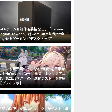
AAAゲームも制作も妥協なし。「Lenovo
Legion Tower 5」はCore Ultra世代の“全て
こなせるゲーミングデスクトップ”
アニマや新要素のさらなる“進化”を目撃せ
よ！HoYoverse新作『崩壊：ネクサスアニ
マ』第2回βテストの「進化テスト」を体験
【プレイレポ】
『空の軌跡』を遊ぶのは「今」がベスト！暑