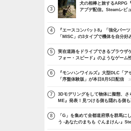
犬の相棒と旅するARPG『Be
アプデ配信。Steamレ
『エースコンバット8』「強化パーツ
「MISC」の3タイプで機体を自分好
実在道路をドライブできるブラウザゲー『
フォー・スピード』のようなゲーム
『モンハンワイルズ』大型DLC「ア
「序盤体験版」が本日8月5日配信
2
3Dモデリングをして物体に擬態、さ
ME』発表！見つける側も隠れる側
「G」を集めて全都道府県を群馬に
う -あなたのまちも ぐんまけん-』St