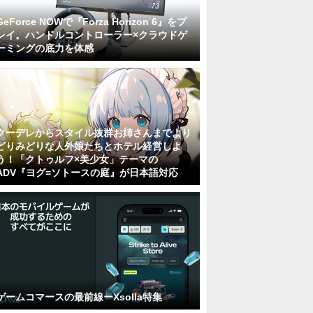
GeForce NOWで『Forza Horizon 6』をプ
レイ。ハンドルコントローラー×クラウドゲ
ーミングの底力を体感
クーデレからスタイル抜群お姉さんまでより
どりみどりな人外娘たちとホテル経営しよ
う！「クトゥルフ×美少女」テーマの
ADV『ヨグ=ソトースの庭』が日本語対応
ゲームコマースの最前線ーXsolla特集