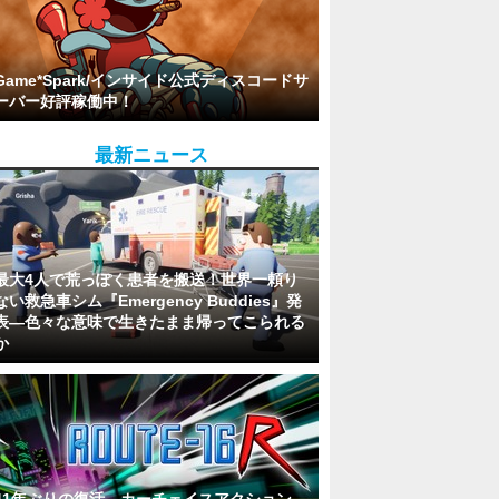
Game*Spark/インサイド公式ディスコードサ
ーバー好評稼働中！
最新ニュース
最大4人で荒っぽく患者を搬送！世界一頼り
ない救急車シム『Emergency Buddies』発
表―色々な意味で生きたまま帰ってこられる
か