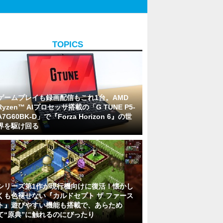
TOPICS
ゲームプレイも録画配信もこれ1台。AMD
Ryzen™ AIプロセッサ搭載の「G TUNE P5-
A7G60BK-D」で『Forza Horizon 6』の世
界を駆け回る
シリーズ第1作が現行機向けに復活！懐かし
くも色褪せない『カルドセプト ザ ファース
ト』遊びやすい機能も搭載で、あらため
て“原典”に触れるのにぴったり