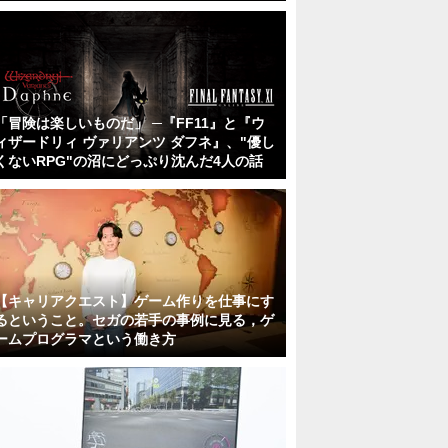
「冒険は楽しいものだ」 ─『FF11』と『ウ
ィザードリィ ヴァリアンツ ダフネ』、"優し
くないRPG"の沼にどっぷり沈んだ4人の話
【キャリアクエスト】ゲーム作りを仕事にす
るということ。セガの若手の事例に見る，ゲ
ームプログラマという働き方