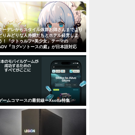
クーデレからスタイル抜群お姉さんまでより
どりみどりな人外娘たちとホテル経営しよ
う！「クトゥルフ×美少女」テーマの
ADV『ヨグ=ソトースの庭』が日本語対応
ゲームコマースの最前線ーXsolla特集