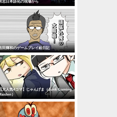
有志日本語化の現場から
吉田輝和のゲームプレイ絵日記
【大人気4コマ】じゃんげま（Junk Gaming
Maiden）