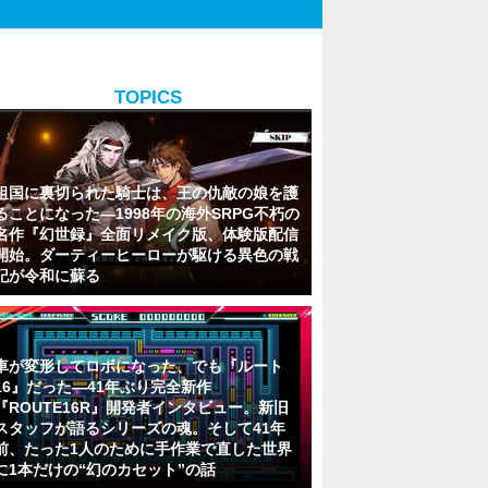
TOPICS
祖国に裏切られた騎士は、王の仇敵の娘を護
ることになった―1998年の海外SRPG不朽の
名作『幻世録』全面リメイク版、体験版配信
開始。ダーティーヒーローが駆ける異色の戦
記が令和に蘇る
車が変形してロボになった、でも『ルート
16』だった―41年ぶり完全新作
『ROUTE16R』開発者インタビュー。新旧
スタッフが語るシリーズの魂。そして41年
前、たった1人のために手作業で直した世界
に1本だけの“幻のカセット”の話