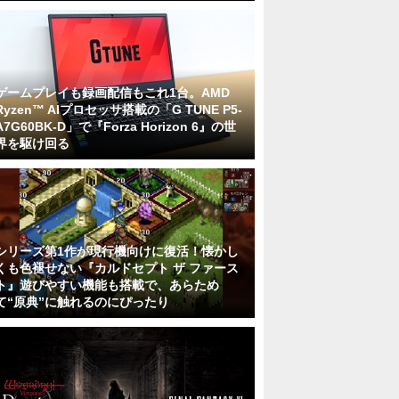
ゲームプレイも録画配信もこれ1台。AMD
Ryzen™ AIプロセッサ搭載の「G TUNE P5-
A7G60BK-D」で『Forza Horizon 6』の世
界を駆け回る
シリーズ第1作が現行機向けに復活！懐かし
くも色褪せない『カルドセプト ザ ファース
ト』遊びやすい機能も搭載で、あらため
て“原典”に触れるのにぴったり