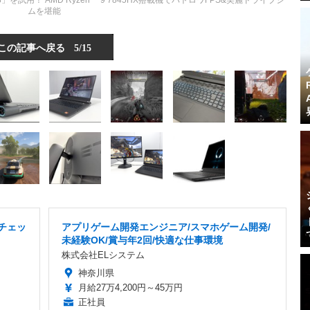
18」を試用！ AMD Ryzen™ 9 7845HX搭載機でバトロワFPS&美麗ドライブシ
ムを堪能
この記事へ戻る
5/15
チェッ
アプリゲーム開発エンジニア/スマホゲーム開発/
未経験OK/賞与年2回/快適な仕事環境
株式会社ELシステム
神奈川県
月給27万4,200円～45万円
正社員