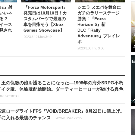
nds』射
『Forza Motorsport』
シエラ ヌエバを舞台に
いいネ
発売日は10月10日！カ
ガチのラリーステージ
る？
スタムパーツで最速の
勝負！『Forza
イース
車を目指そう【Xbox
Horizon 5』新
見され
Games Showcase】
DLC「Rally
Adventure」プレイレ
2023.6.12 Mon 3:19
ポ
2023.3.30 Thu 3:00
王の仇敵の娘を護ることになった―1998年の海外SRPG不朽
メイク版、体験版配信開始。ダーティーヒーローが駆ける異色
8.8 Sat 18:00
ローグライトFPS『VOID/BREAKER』8月22日に値上げ。
手に入れる最後のチャンス
2026.8.8 Sat 22:15