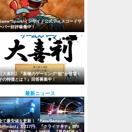
Game*Spark/インサイド公式ディスコードサ
ーバー好評稼働中！
【大喜利】『新種のゲーミング“蚊”が登場！
その特徴とは？』回答募集中！
最新ニュース
全て最安値を更新！『Fate/Samurai
Remnant』3,217円、『クライマキナ』870