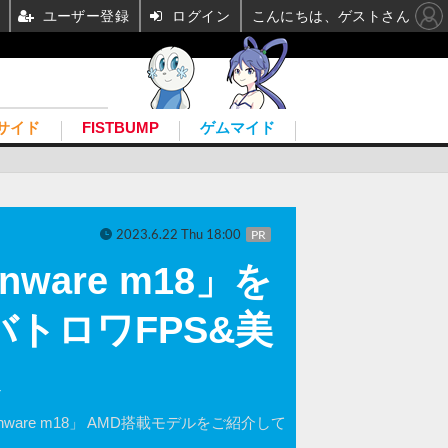
ユーザー登録
ログイン
こんにちは、ゲストさん
サイド
FISTBUMP
ゲムマイド
2023.6.22 Thu 18:00
PR
ware m18」を
でバトロワFPS&美
re m18」 AMD搭載モデルをご紹介して