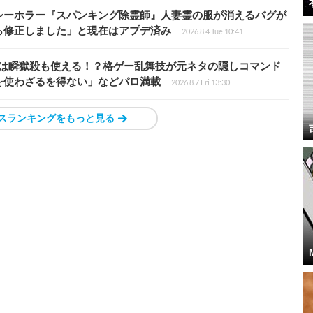
シーホラー『スパンキング除霊師』人妻霊の服が消えるバグが
ら修正しました」と現在はアプデ済み
2026.8.4 Tue 10:41
プールは瞬獄殺も使える！？格ゲー乱舞技が元ネタの隠しコマンド
を使わざるを得ない」などパロ満載
2026.8.7 Fri 13:30
スランキングをもっと見る