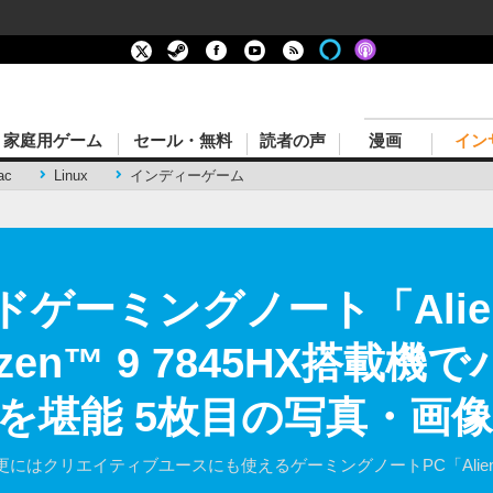
家庭用ゲーム
セール・無料
読者の声
漫画
イン
ac
Linux
インディーゲーム
ドゲーミングノート「Alien
yzen™ 9 7845HX搭載機
を堪能 5枚目の写真・画像
はクリエイティブユースにも使えるゲーミングノートPC「Alienwa