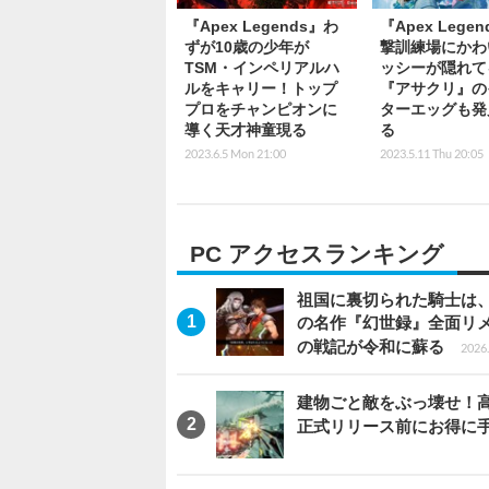
『Apex Legends』わ
『Apex Lege
ずが10歳の少年が
撃訓練場にかわ
TSM・インペリアルハ
ッシーが隠れて
ルをキャリー！トップ
『アサクリ』の
プロをチャンピオンに
ターエッグも発
導く天才神童現る
る
2023.6.5 Mon 21:00
2023.5.11 Thu 20:05
PC アクセスランキング
祖国に裏切られた騎士は、
の名作『幻世録』全面リ
の戦記が令和に蘇る
2026.
建物ごと敵をぶっ壊せ！高速
正式リリース前にお得に