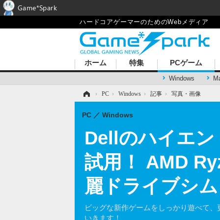
Game*Spark
ハードコアゲーマーのためのWebメディア
ホーム
特集
PCゲーム
Windows
M
ホーム
›
PC
›
Windows
›
記事
›
写真・画像
PC
Windows
Dellのハイエン
試用！ AMD R
麗ドライブシム
ビッグな新作ゲームをしっかり遊べて、更に
いきます！