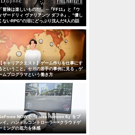
「冒険は楽しいものだ」 ─『FF11』と『ウ
ィザードリィ ヴァリアンツ ダフネ』、"優し
くないRPG"の沼にどっぷり沈んだ4人の話
【キャリアクエスト】ゲーム作りを仕事にす
るということ。セガの若手の事例に見る，ゲ
ームプログラマという働き方
GeForce NOWで『Forza Horizon 6』をプ
レイ。ハンドルコントローラー×クラウドゲ
ーミングの底力を体感