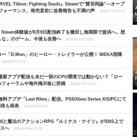
 Tōkon: Fighting Souls』Steamで“賛否両論”―オープ
パフォーマンス、発売直前に改善報告も不満の声
2026.8.7 Fri 12:21
Steam体験版が8月9日配信終了を撤回し無期限で提供へ。想
しな」のゲーム、今後も改善へ
2026.8.8 Sat 20:00
「D.Mon」のヒーロー・トレイラーが公開！ MEKA部隊
2026.8.7 Fri 1:15
最新アプデ配信も未だ一部のCPU環境では動かない？「ロー
amフォーラムや海外掲示板に投稿
2026.8.7 Fri 17:45
Last Rites」配信。PS5/Xbox Series X/S/PCにて
開発も発表
2026.8.7 Fri 1:54
剣と魔法のアクションRPG『ルミナス・ナイツ』がSNS上で
ースへ
2026.8.3 Mon 11:30