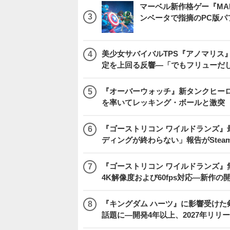
マーベル新作格ゲー『MARVEL
ンベータで指摘のPC版
美少女サバイバルTPS『アノマリス』
定を上回る反響―「でもフリューだ
『オーバーウォッチ』新タンクヒーロー
を率いてレッキング・ボールと激突
『ゴーストリコン ワイルドランズ』
ディングが終わらない」報告がSte
『ゴーストリコン ワイルドランズ』無料アプデ「
4K解像度および60fps対応―新作の
『キングダム ハーツ』に影響受けた
話題に―開発4年以上、2027年リリ