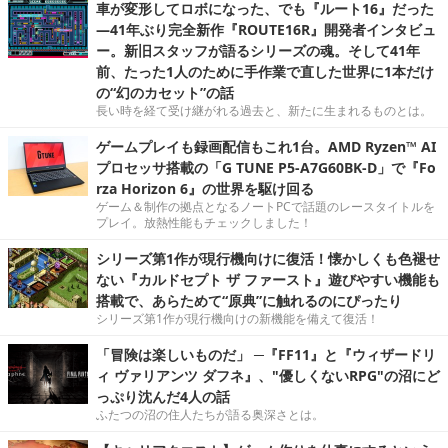
車が変形してロボになった、でも『ルート16』だった
―41年ぶり完全新作『ROUTE16R』開発者インタビュ
ー。新旧スタッフが語るシリーズの魂。そして41年
前、たった1人のために手作業で直した世界に1本だけ
の“幻のカセット”の話
長い時を経て受け継がれる過去と、新たに生まれるものとは。
ゲームプレイも録画配信もこれ1台。AMD Ryzen™ AI
プロセッサ搭載の「G TUNE P5-A7G60BK-D」で『Fo
rza Horizon 6』の世界を駆け回る
ゲーム＆制作の拠点となるノートPCで話題のレースタイトルを
プレイ。放熱性能もチェックしました！
シリーズ第1作が現行機向けに復活！懐かしくも色褪せ
ない『カルドセプト ザ ファースト』遊びやすい機能も
搭載で、あらためて“原典”に触れるのにぴったり
シリーズ第1作が現行機向けの新機能を備えて復活！
「冒険は楽しいものだ」 ─『FF11』と『ウィザードリ
ィ ヴァリアンツ ダフネ』、"優しくないRPG"の沼にど
っぷり沈んだ4人の話
ふたつの沼の住人たちが語る奥深さとは。