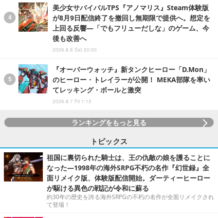
美少女サバイバルTPS『アノマリス』Steam体験版
が8月9日配信終了を撤回し無期限で提供へ。想定を
上回る反響―「でもフリューだしな」のゲーム、今
後も改善へ
2026.8.8 Sat 20:00
『オーバーウォッチ』新タンクヒーロー「D.Mon」
のヒーロー・トレイラーが公開！ MEKA部隊を率い
てレッキング・ボールと激突
2026.8.7 Fri 1:15
ランキングをもっと見る
トピックス
祖国に裏切られた騎士は、王の仇敵の娘を護ることに
なった―1998年の海外SRPG不朽の名作『幻世録』全
面リメイク版、体験版配信開始。ダーティーヒーロー
が駆ける異色の戦記が令和に蘇る
約30年の歴史を誇る海外SRPGの不朽の名作が全面リメイクされ
て登場！