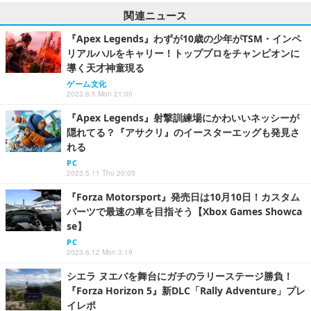
関連ニュース
『Apex Legends』わずが10歳の少年がTSM・インペ
リアルハルをキャリー！トッププロをチャンピオンに
導く天才神童現る
ゲーム文化
2023.6.5 Mon 21:00
『Apex Legends』射撃訓練場にかわいいネッシーが
隠れてる？『アサクリ』のイースターエッグも発見さ
れる
PC
2023.5.11 Thu 20:05
『Forza Motorsport』発売日は10月10日！カスタム
パーツで最速の車を目指そう【Xbox Games Showca
se】
PC
2023.6.12 Mon 3:19
シエラ ヌエバを舞台にガチのラリーステージ勝負！
『Forza Horizon 5』新DLC「Rally Adventure」プレ
イレポ