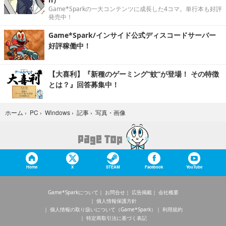
Game*Sparkの一大コンテンツに成長した4コマ。単行本も好評
発売中！
Game*Spark/インサイド公式ディスコードサーバー
好評稼働中！
【大喜利】『新種のゲーミング“蚊”が登場！ その特徴
とは？』回答募集中！
写真・画像
ホーム
›
PC
›
Windows
›
記事
›
Home
X
STEAM
Facebook
YouTube
Game*Sparkについて
お問合せ
広告掲載
会社概要
個人情報保護方針
個人情報の取り扱いについて（Game*Spark）
利用規約
特定商取引法に基づく表記