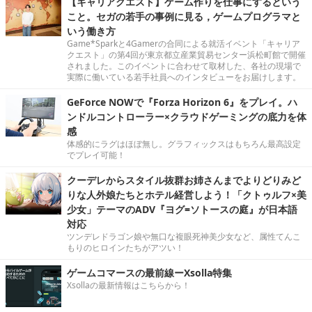
【キャリアクエスト】ゲーム作りを仕事にするという
こと。セガの若手の事例に見る，ゲームプログラマと
いう働き方
Game*Sparkと4Gamerの合同による就活イベント「キャリア
クエスト」の第4回が東京都立産業貿易センター浜松町館で開催
されました。このイベントに合わせて取材した、各社の現場で
実際に働いている若手社員へのインタビューをお届けします。
GeForce NOWで『Forza Horizon 6』をプレイ。ハ
ンドルコントローラー×クラウドゲーミングの底力を体
感
体感的にラグはほぼ無し。グラフィックスはもちろん最高設定
でプレイ可能！
クーデレからスタイル抜群お姉さんまでよりどりみど
りな人外娘たちとホテル経営しよう！「クトゥルフ×美
少女」テーマのADV『ヨグ=ソトースの庭』が日本語
対応
ツンデレドラゴン娘や無口な複眼死神美少女など、属性てんこ
もりのヒロインたちがアツい！
ゲームコマースの最前線ーXsolla特集
Xsollaの最新情報はこちらから！