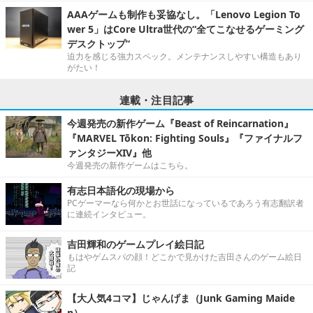
AAAゲームも制作も妥協なし。「Lenovo Legion To
wer 5」はCore Ultra世代の“全てこなせるゲーミング
デスクトップ”
迫力を感じる強力スペック。メンテナンスしやすい構造もあり
がたい！
連載・注目記事
今週発売の新作ゲーム『Beast of Reincarnation』
『MARVEL Tōkon: Fighting Souls』『ファイナルフ
ァンタジーXIV』他
今週発売の新作ゲームはこちら。
有志日本語化の現場から
PCゲーマーなら何かとお世話になっているであろう有志翻訳者
に連続インタビュー。
吉田輝和のゲームプレイ絵日記
もはやゲムスパの顔！どこかで見かけた吉田さんのゲーム絵日
記
【大人気4コマ】じゃんげま（Junk Gaming Maide
n）