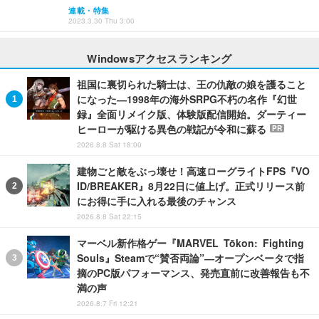
連載・特集
2023.3.30 Thu 3:00
Windowsアクセスランキング
祖国に裏切られた騎士は、王の仇敵の娘を護ること
になった―1998年の海外SRPG不朽の名作『幻世
録』全面リメイク版、体験版配信開始。ダーティー
ヒーローが駆ける異色の戦記が令和に蘇る
PR
2026.8.8 Sat 18:00
建物ごと敵をぶっ壊せ！高速ローグライトFPS『VO
ID/BREAKER』8月22日に値上げ。正式リリース前
にお得に手に入れる最後のチャンス
2026.8.8 Sat 22:15
マーベル新作格ゲー『MARVEL Tōkon: Fighting
Souls』Steamで“賛否両論”―オープンベータで指
摘のPC版パフォーマンス、発売直前に改善報告も不
満の声
2026.8.7 Fri 12:21