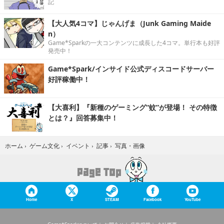
記
【大人気4コマ】じゃんげま（Junk Gaming Maide
n）
Game*Sparkの一大コンテンツに成長した4コマ。単行本も好評
発売中！
Game*Spark/インサイド公式ディスコードサーバー
好評稼働中！
【大喜利】『新種のゲーミング“蚊”が登場！ その特徴
とは？』回答募集中！
写真・画像
ホーム
›
ゲーム文化
›
イベント
›
記事
›
Home
X
STEAM
Facebook
YouTube