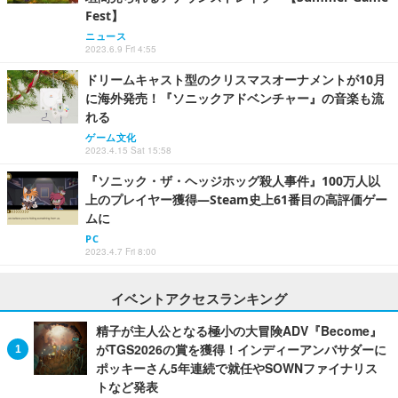
Fest】
ニュース
2023.6.9 Fri 4:55
ドリームキャスト型のクリスマスオーナメントが10月
に海外発売！『ソニックアドベンチャー』の音楽も流
れる
ゲーム文化
2023.4.15 Sat 15:58
『ソニック・ザ・ヘッジホッグ殺人事件』100万人以
上のプレイヤー獲得―Steam史上61番目の高評価ゲー
ムに
PC
2023.4.7 Fri 8:00
イベントアクセスランキング
精子が主人公となる極小の大冒険ADV『Become』
がTGS2026の賞を獲得！インディーアンバサダーに
ポッキーさん5年連続で就任やSOWNファイナリス
トなど発表