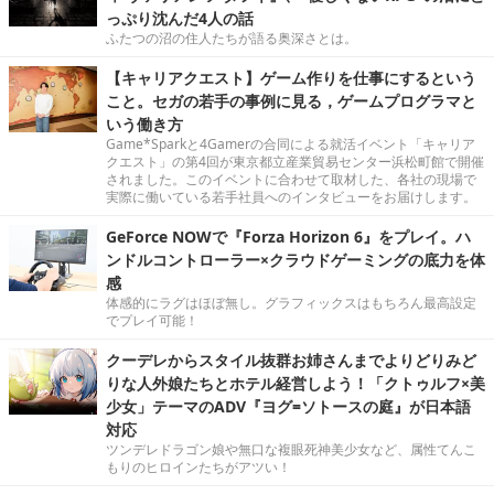
っぷり沈んだ4人の話
ふたつの沼の住人たちが語る奥深さとは。
【キャリアクエスト】ゲーム作りを仕事にするという
こと。セガの若手の事例に見る，ゲームプログラマと
いう働き方
Game*Sparkと4Gamerの合同による就活イベント「キャリア
クエスト」の第4回が東京都立産業貿易センター浜松町館で開催
されました。このイベントに合わせて取材した、各社の現場で
実際に働いている若手社員へのインタビューをお届けします。
GeForce NOWで『Forza Horizon 6』をプレイ。ハ
ンドルコントローラー×クラウドゲーミングの底力を体
感
体感的にラグはほぼ無し。グラフィックスはもちろん最高設定
でプレイ可能！
クーデレからスタイル抜群お姉さんまでよりどりみど
りな人外娘たちとホテル経営しよう！「クトゥルフ×美
少女」テーマのADV『ヨグ=ソトースの庭』が日本語
対応
ツンデレドラゴン娘や無口な複眼死神美少女など、属性てんこ
もりのヒロインたちがアツい！