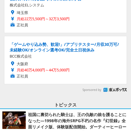
株式会社ELシステム
埼玉県
月給22万5,500円～32万3,500円
正社員
「ゲームやり込み勢、歓迎!」/アプリテスター/月収30万可/
未経験OK/オンライン選考OK/完全土日祝休み
BCC株式会社
大阪府
月給40万4,000円～44万5,000円
正社員
Sponsored by
トピックス
祖国に裏切られた騎士は、王の仇敵の娘を護ることに
なった―1998年の海外SRPG不朽の名作『幻世録』全
面リメイク版、体験版配信開始。ダーティーヒーロー