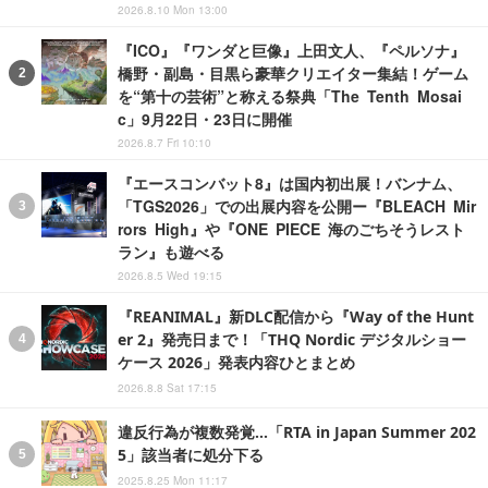
2026.8.10 Mon 13:00
『ICO』『ワンダと巨像』上田文人、『ペルソナ』
橋野・副島・目黒ら豪華クリエイター集結！ゲーム
を“第十の芸術”と称える祭典「The Tenth Mosai
c」9月22日・23日に開催
2026.8.7 Fri 10:10
『エースコンバット8』は国内初出展！バンナム、
「TGS2026」での出展内容を公開ー『BLEACH Mir
rors High』や『ONE PIECE 海のごちそうレスト
ラン』も遊べる
2026.8.5 Wed 19:15
『REANIMAL』新DLC配信から『Way of the Hunt
er 2』発売日まで！「THQ Nordic デジタルショー
ケース 2026」発表内容ひとまとめ
2026.8.8 Sat 17:15
違反行為が複数発覚…「RTA in Japan Summer 202
5」該当者に処分下る
2025.8.25 Mon 11:17