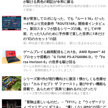
が駆ける異色の戦記が令和に蘇る
約30年の歴史を誇る海外SRPGの不朽の名作が全面リメイクされ
て登場！
車が変形してロボになった、でも『ルート16』だった
―41年ぶり完全新作『ROUTE16R』開発者インタビュ
ー。新旧スタッフが語るシリーズの魂。そして41年
前、たった1人のために手作業で直した世界に1本だけ
の“幻のカセット”の話
長い時を経て受け継がれる過去と、新たに生まれるものとは。
ゲームプレイも録画配信もこれ1台。AMD Ryzen™ AI
プロセッサ搭載の「G TUNE P5-A7G60BK-D」で『Fo
rza Horizon 6』の世界を駆け回る
ゲーム＆制作の拠点となるノートPCで話題のレースタイトルを
プレイ。放熱性能もチェックしました！
シリーズ第1作が現行機向けに復活！懐かしくも色褪せ
ない『カルドセプト ザ ファースト』遊びやすい機能も
搭載で、あらためて“原典”に触れるのにぴったり
シリーズ第1作が現行機向けの新機能を備えて復活！
「冒険は楽しいものだ」 ─『FF11』と『ウィザードリ
ィ ヴァリアンツ ダフネ』、"優しくないRPG"の沼にど