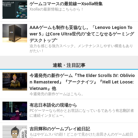
ゲームコマースの最前線ーXsolla特集
Xsollaの最新情報はこちらから！
AAAゲームも制作も妥協なし。「Lenovo Legion To
wer 5」はCore Ultra世代の“全てこなせるゲーミング
デスクトップ”
迫力を感じる強力スペック。メンテナンスしやすい構造もあり
がたい！
連載・注目記事
今週発売の新作ゲーム『The Elder Scrolls IV: Oblivio
n Remastered』『アークナイツ』『Hell Let Loose:
Vietnam』他
今週発売の新作ゲームはこちら。
有志日本語化の現場から
PCゲーマーなら何かとお世話になっているであろう有志翻訳者
に連続インタビュー。
吉田輝和のゲームプレイ絵日記
もはやゲムスパの顔！どこかで見かけた吉田さんのゲーム絵日