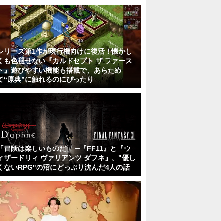
シリーズ第1作が現行機向けに復活！懐かし
くも色褪せない『カルドセプト ザ ファース
ト』遊びやすい機能も搭載で、あらため
て“原典”に触れるのにぴったり
「冒険は楽しいものだ」 ─『FF11』と『ウ
ィザードリィ ヴァリアンツ ダフネ』、"優し
くないRPG"の沼にどっぷり沈んだ4人の話