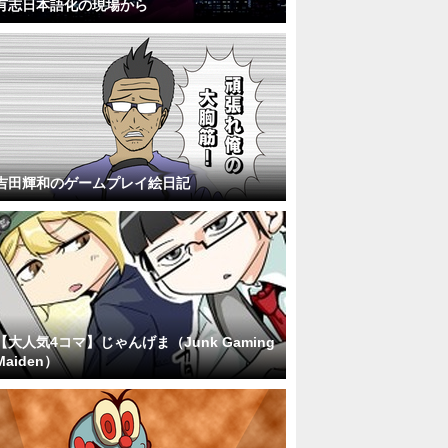
有志日本語化の現場から
吉田輝和のゲームプレイ絵日記
【大人気4コマ】じゃんげま（Junk Gaming
Maiden）