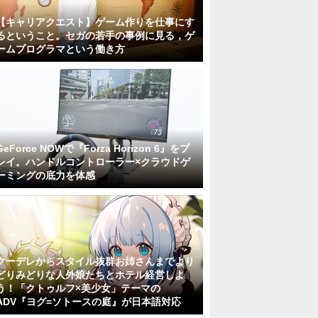
【キャリアクエスト】ゲーム作りを仕事にす
るということ。セガの若手の事例に見る，ゲ
ームプログラマという働き方
GeForce NOWで『Forza Horizon 6』をプ
レイ。ハンドルコントローラー×クラウドゲ
ーミングの底力を体感
クーデレからスタイル抜群お姉さんまでより
どりみどりな人外娘たちとホテル経営しよ
う！「クトゥルフ×美少女」テーマの
ADV『ヨグ=ソトースの庭』が日本語対応