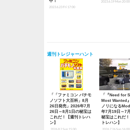
中！
2023.6.19 Mon 20:00
2023.6.23 Fri 17:00
週刊トレジャーハント
「「ファミコン パチモ
「『Need for 
ノソフト大百科」8月
Most Wante
26日発売」2026年7月
ノリになるMod
26日～8月1日の秘宝は
年7月19日～7
これだ！【週刊トレハ
秘宝はこれだ！
ン】
トレハン】
2026.8.2 Sun 15:00
2026.7.26 Sun 16:00