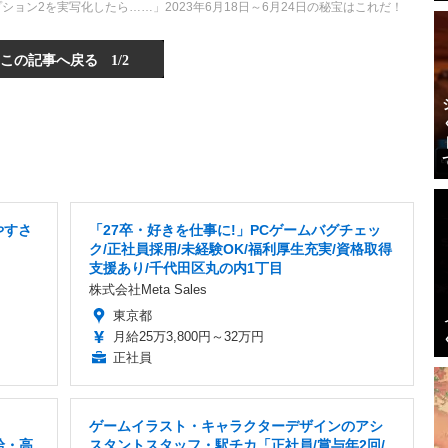
ョン2を実写化したら……」2023年6月18日～6月24日の秘宝はこれだ！
この記事へ戻る
1/2
やすさ
「27卒・好きを仕事に!」PCゲームバグチェッ
ク/正社員採用/未経験OK/福利厚生充実/資格取得
支援あり/千代田区丸の内1丁目
株式会社Meta Sales
東京都
月給25万3,800円～32万円
正社員
ゲームイラスト・キャラクターデザインのアシ
給・高
スタントスタッフ・駅チカ「正社員/賞与年2回/