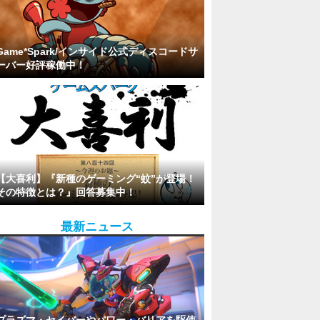
Game*Spark/インサイド公式ディスコードサ
ーバー好評稼働中！
【大喜利】『新種のゲーミング“蚊”が登場！
その特徴とは？』回答募集中！
最新ニュース