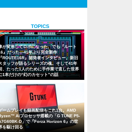
TOPICS
車が変形してロボになった、でも『ルート
16』だった―41年ぶり完全新作
『ROUTE16R』開発者インタビュー。新旧
スタッフが語るシリーズの魂。そして41年
前、たった1人のために手作業で直した世界
に1本だけの“幻のカセット”の話
ゲームプレイも録画配信もこれ1台。AMD
Ryzen™ AIプロセッサ搭載の「G TUNE P5-
A7G60BK-D」で『Forza Horizon 6』の世
界を駆け回る