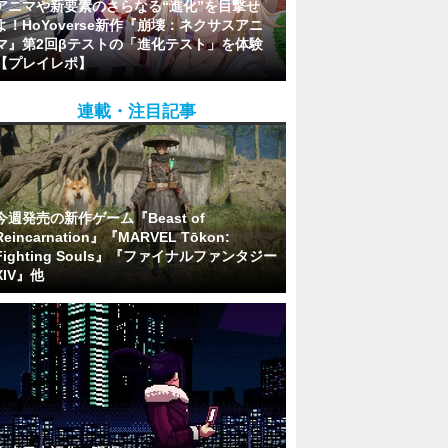
アニマや新要素のさらなる“進化”を目撃せ
よ！HoYoverse新作『崩壊：ネクサスアニ
マ』第2回βテストの「進化テスト」を体験
【プレイレポ】
連載・注目記事
今週発売の新作ゲーム『Beast of
Reincarnation』『MARVEL Tōkon:
Fighting Souls』『ファイナルファンタジー
XIV』他