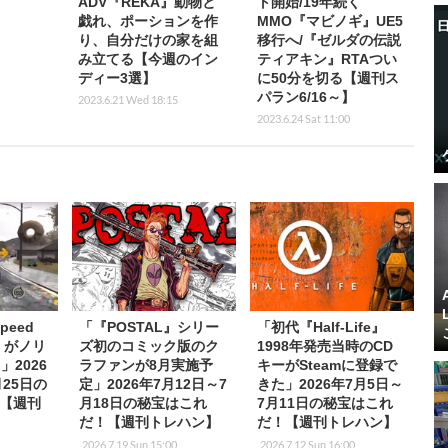
ADV『REKA』動物と
ト開始/19年続く
戯れ、ポーションを作
MMO『マビノギ』UE5
り、自分だけの家を組
移行へ/『ゼルダの伝説
み立てる【今週のイン
ティアキン』RTAつい
ディー3選】
に50分を切る【週刊ス
パラン6/16～】
2023.6.21 Wed 18:15
2023.6.24 Sat 11:00
Speed
「『POSTAL』シリー
「初代『Half-Life』
d』がノリ
ズ初のコミック版のク
1998年発売当時のCD
」2026
ラファンが8月実施予
キーがSteamに登録で
月25日の
定」2026年7月12日～7
きた」2026年7月5日～
【週刊
月18日の秘宝はこれ
7月11日の秘宝はこれ
だ！【週刊トレハン】
だ！【週刊トレハン】
2026.7.19 Sun 15:00
2026.7.12 Sun 16:00