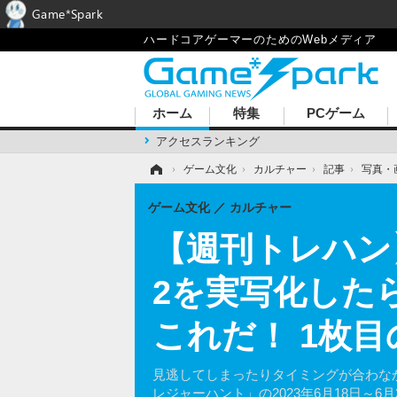
Game*Spark
ハードコアゲーマーのためのWebメディア
ホーム
特集
PCゲーム
アクセスランキング
ホーム
›
ゲーム文化
›
カルチャー
›
記事
›
写真・
ゲーム文化
カルチャー
【週刊トレハン
2を実写化したら
これだ！ 1枚
見逃してしまったりタイミングが合わな
レジャーハント」の2023年6月18日～6