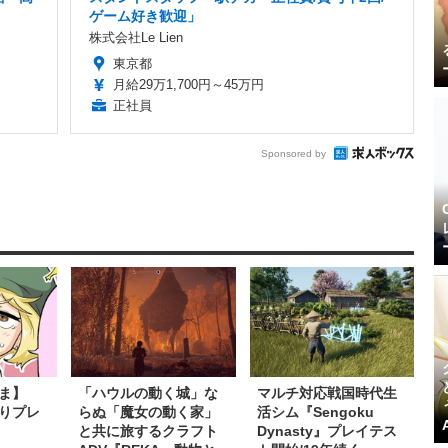
ゲーム好き歓迎」
株式会社Le Lien
東京都
月給29万1,700円～45万円
正社員
Sponsored by
ま】
「ハウルの動く城」な
マルチ対応戦国時代生
たりプレ
らぬ「魔女の動く家」
活シム『Sengoku
と共に旅するクラフト
Dynasty』プレイテス