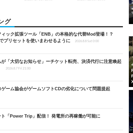
ング
ィック拡張ツール「ENB」の本格的な代替Mod登場！？
ders」でプリセットを使いまわせるように
2026.8.8 Sat 0:00
ムが「大切なお知らせ」ーチケット転売、決済代行に注意喚起
」
2026.8.7 Fri 21:00
ロゲーム協会がゲームソフトCDの劣化について問題提起
ート「Power Trip」配信！ 発電所の再稼働が可能に