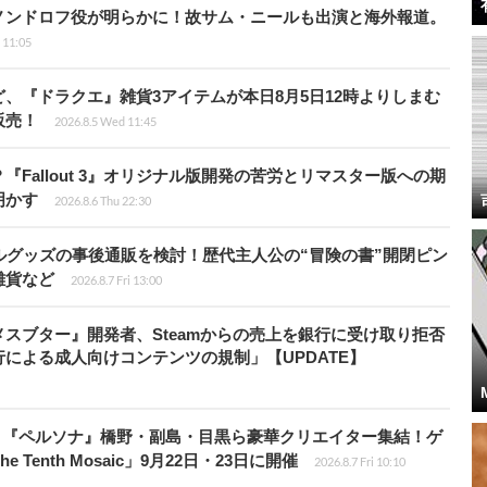
ノンドロフ役が明らかに！故サム・ニールも出演と海外報道。
i 11:05
、『ドラクエ』雑貨3アイテムが本日8月5日12時よりしまむ
販売！
2026.8.5 Wed 11:45
Fallout 3』オリジナル版開発の苦労とリマスター版への期
明かす
2026.8.6 Thu 22:30
ルグッズの事後通販を検討！歴代主人公の“冒険の書”開閉ピン
雑貨など
2026.8.7 Fri 13:00
スブター』開発者、Steamからの売上を銀行に受け取り拒否
による成人向けコンテンツの規制」【UPDATE】
、『ペルソナ』橋野・副島・目黒ら豪華クリエイター集結！ゲ
Tenth Mosaic」9月22日・23日に開催
2026.8.7 Fri 10:10