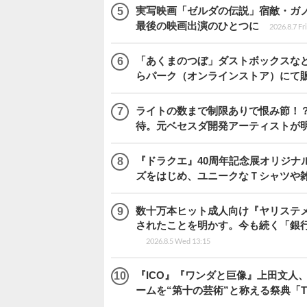
実写映画「ゼルダの伝説」宿敵・ガ
最後の映画出演のひとつに
2026.8.7 Fr
「あくまのつぼ」ダストボックスなど
らパーク（オンラインストア）にて
ライトの数まで制限ありで恨み節！？『
待。元ベセスダ開発アーティストが
『ドラクエ』40周年記念展オリジナ
ズをはじめ、ユニークなＴシャツや
数十万本ヒット成人向け『ヤリステメ
されたことを明かす。今も続く「銀行
2026.8.5 Wed 13:15
『ICO』『ワンダと巨像』上田文人
ームを“第十の芸術”と称える祭典「The 