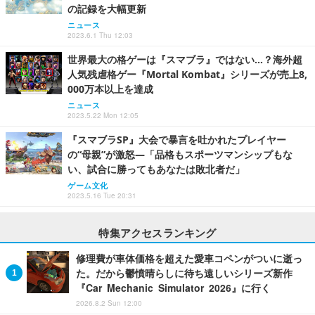
の記録を大幅更新
ニュース
2023.6.1 Thu 12:03
世界最大の格ゲーは『スマブラ』ではない…？海外超
人気残虐格ゲー『Mortal Kombat』シリーズが売上8,
000万本以上を達成
ニュース
2023.5.22 Mon 12:05
『スマブラSP』大会で暴言を吐かれたプレイヤー
の“母親”が激怒―「品格もスポーツマンシップもな
い、試合に勝ってもあなたは敗北者だ」
ゲーム文化
2023.5.16 Tue 20:31
特集アクセスランキング
修理費が車体価格を超えた愛車コペンがついに逝っ
た。だから鬱憤晴らしに待ち遠しいシリーズ新作
『Car Mechanic Simulator 2026』に行く
2026.8.2 Sun 12:00