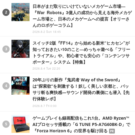
日本がまだ取りにいけていないメカゲーム市場―
『War Robots』3億人の成功から見える海外メカゲ
ーム市場と、日本のメカゲームへの提言【オリーさ
んのロボゲーコラム】
2026.8.2 Sun 18:45
スイッチ2版『FF14』から始める新米“ヒカセン”が
知っておきたい10のこと―めっちゃ遊べる「フリー
トライアル」や、初心者でも安心の「コンテンツサ
ポーター」システム【特集】
2026.8.4 Tue 22:20
20年ぶりの新作『鬼武者 Way of the Sword』
は“探索欲”を刺激する！妖しく美しい京都と、バッ
サリ斬る爽快感―サウンド開発の裏側にも潜入【先
行体験レポ】
2026.8.7 Fri 0:00
ゲームプレイも録画配信もこれ1台。AMD Ryzen™
AIプロセッサ搭載の「G TUNE P5-A7G60BK-D」で
『Forza Horizon 6』の世界を駆け回る
PR