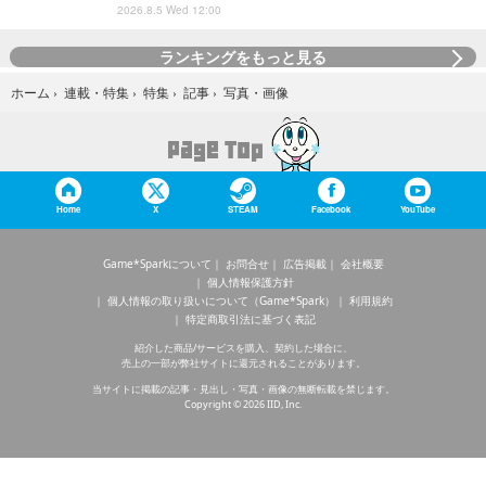
2026.8.5 Wed 12:00
ランキングをもっと見る
写真・画像
ホーム
›
連載・特集
›
特集
›
記事
›
Home
X
STEAM
Facebook
YouTube
Game*Sparkについて
お問合せ
広告掲載
会社概要
個人情報保護方針
個人情報の取り扱いについて（Game*Spark）
利用規約
特定商取引法に基づく表記
紹介した商品/サービスを購入、契約した場合に、
売上の一部が弊社サイトに還元されることがあります。
当サイトに掲載の記事・見出し・写真・画像の無断転載を禁じます。
Copyright © 2026 IID, Inc.