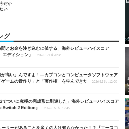
今だか
たい
ング
時間とお金を注ぎ込むに値する」海外レビューハイスコア
ート エディション』
2026.8.7 Fri 20:36
識が高い」んですよ！―カプコンとコンピュータソフトウェア
「ゲームの音作り」と「著作権」を学んできた
2026.8.8 Sat 12:00
チ2でついに究極の完成形に到達した」海外レビューハイスコア
witch 2 Edition』
2026.8.6 Thu 19:45
トーリーがあることを多くの人は知らなかった！？『エースコ