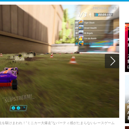
Charged』で庭先を駆けまわれ！“ミニカー大爆走”なパーティ感がたまらないレースゲーム