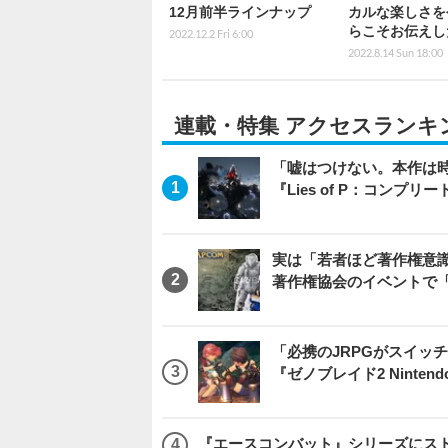
12月前半ラインナップ
カルな楽しさを
らこそお伝えし
2022.12.2 Fri 6:00
2022.8.14 Sun 18:00
連載・特集 アクセスランキ
「嘘はつけない。本作は
『Lies of P：コンプリ
実は「若者ほど著作権意
著作権協会のイベントで
「必携のJRPGがスイッ
『ゼノブレイド2 Nintendo S
『エースコンバット』シリーズにス