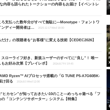
的な内容も語られたトークショーの内容もお届け【イベントレ
ろ支払った数年分がすべて無駄に―Monotype・フォントワ
インディー開発者は…
2025.12.17 Wed 18:00
け」の視聴者を“お客様"に変える技術【CEDEC2026】
スローライフ好き、新規ユーザーのすべてに“良し”！ 唯一
しもお好み次第【プレイレポ】
2026.8.7 Fri 19:45
Ryzen™ AIプロセッサ搭載の「G TUNE P5-A7G60BK-
を駆け回る
2026.8.5 Wed 12:00
米“ヒカセン”が知っておきたい10のこと―めっちゃ遊べる「フ
心の「コンテンツサポーター」システム【特集】