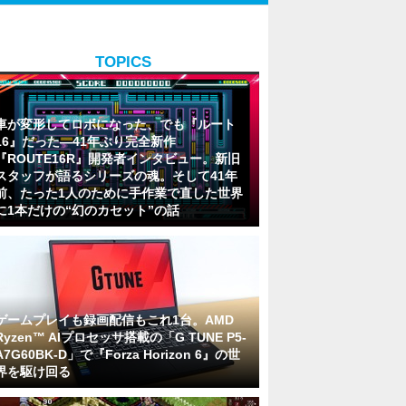
TOPICS
車が変形してロボになった、でも『ルート
16』だった―41年ぶり完全新作
『ROUTE16R』開発者インタビュー。新旧
スタッフが語るシリーズの魂。そして41年
前、たった1人のために手作業で直した世界
に1本だけの“幻のカセット”の話
ゲームプレイも録画配信もこれ1台。AMD
Ryzen™ AIプロセッサ搭載の「G TUNE P5-
A7G60BK-D」で『Forza Horizon 6』の世
界を駆け回る