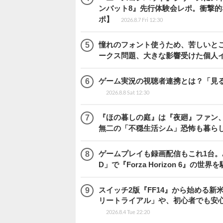
ンバット8』先行体験会レポ。衝撃
ポ】
2026.8.7 Fri 12:30
憧れのフォント使うため、苦しいとこ
ークス問題、大きな影響受けた個人
ゲーム実況の視聴者連携とは？「見るだ
2026.8.8 Sat 12:30
『ほの暮しの庭』は『夜廻』ファン、
無二の「不穏生活シム」恐怖も暮ら
ゲームプレイも録画配信もこれ1台。AMD 
D」で『Forza Horizon 6』の世界
スイッチ2版『FF14』から始める新
リートライアル」や、初心者でも安
2026.8.4 Tue 22:20