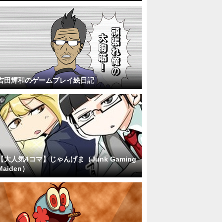
吉田輝和のゲームプレイ絵日記
【大人気4コマ】じゃんげま（Junk Gaming
Maiden）