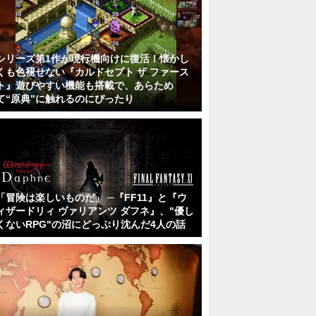
シリーズ第1作が現行機向けに復活！懐かし
くも色褪せない『カルドセプト ザ ファース
ト』遊びやすい機能も搭載で、あらため
て“原典”に触れるのにぴったり
「冒険は楽しいものだ」 ─『FF11』と『ウ
ィザードリィ ヴァリアンツ ダフネ』、"優し
くないRPG"の沼にどっぷり沈んだ4人の話