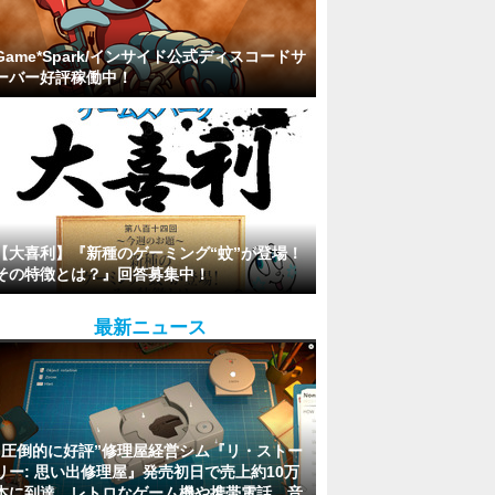
Game*Spark/インサイド公式ディスコードサ
ーバー好評稼働中！
【大喜利】『新種のゲーミング“蚊”が登場！
その特徴とは？』回答募集中！
最新ニュース
“圧倒的に好評”修理屋経営シム『リ・ストー
リー: 思い出修理屋』発売初日で売上約10万
本に到達。レトロなゲーム機や携帯電話、音