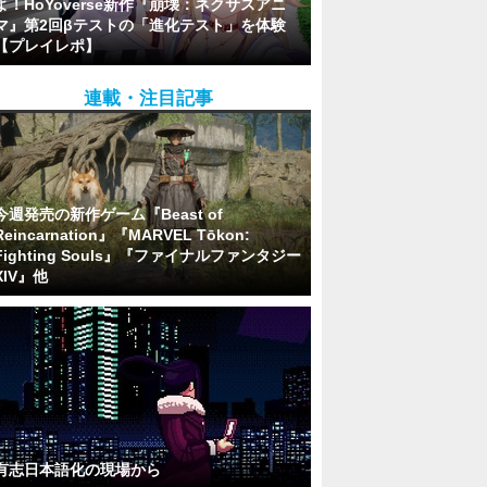
よ！HoYoverse新作『崩壊：ネクサスアニ
マ』第2回βテストの「進化テスト」を体験
【プレイレポ】
連載・注目記事
今週発売の新作ゲーム『Beast of
Reincarnation』『MARVEL Tōkon:
Fighting Souls』『ファイナルファンタジー
XIV』他
有志日本語化の現場から