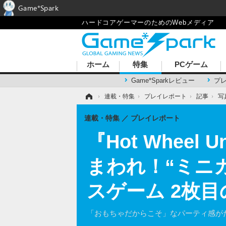
Game*Spark
ハードコアゲーマーのためのWebメディア
ホーム
特集
PCゲーム
Game*Sparkレビュー
プ
ホーム
›
連載・特集
›
プレイレポート
›
記事
›
写
連載・特集
プレイレポート
『Hot Wheel 
まわれ！“ミニ
スゲーム 2枚
「おもちゃだからこそ」なパーティ感が