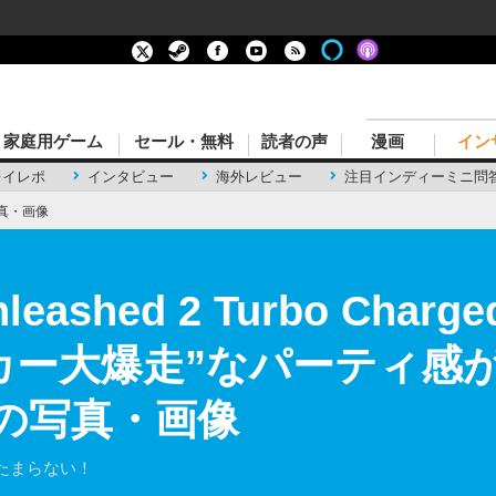
家庭用ゲーム
セール・無料
読者の声
漫画
イン
レイレポ
インタビュー
海外レビュー
注目インディーミニ問
真・画像
Unleashed 2 Turbo C
カー大爆走”なパーティ感
目の写真・画像
たまらない！