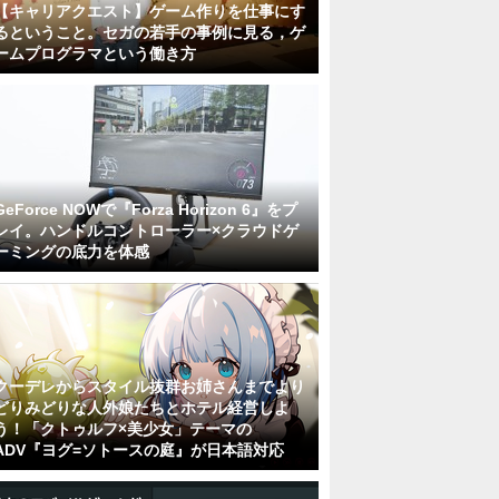
【キャリアクエスト】ゲーム作りを仕事にす
るということ。セガの若手の事例に見る，ゲ
ームプログラマという働き方
GeForce NOWで『Forza Horizon 6』をプ
レイ。ハンドルコントローラー×クラウドゲ
ーミングの底力を体感
クーデレからスタイル抜群お姉さんまでより
どりみどりな人外娘たちとホテル経営しよ
う！「クトゥルフ×美少女」テーマの
ADV『ヨグ=ソトースの庭』が日本語対応