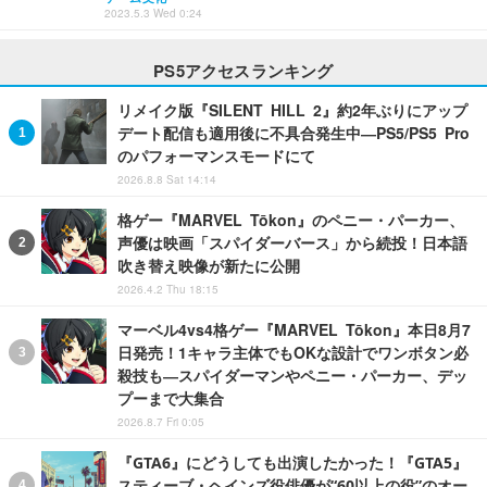
2023.5.3 Wed 0:24
PS5アクセスランキング
リメイク版『SILENT HILL 2』約2年ぶりにアップ
デート配信も適用後に不具合発生中―PS5/PS5 Pro
のパフォーマンスモードにて
2026.8.8 Sat 14:14
格ゲー『MARVEL Tōkon』のペニー・パーカー、
声優は映画「スパイダーバース」から続投！日本語
吹き替え映像が新たに公開
2026.4.2 Thu 18:15
マーベル4vs4格ゲー『MARVEL Tōkon』本日8月7
日発売！1キャラ主体でもOKな設計でワンボタン必
殺技も―スパイダーマンやペニー・パーカー、デッ
プーまで大集合
2026.8.7 Fri 0:05
『GTA6』にどうしても出演したかった！『GTA5』
スティーブ・ヘインズ役俳優が“60以上の役”のオー