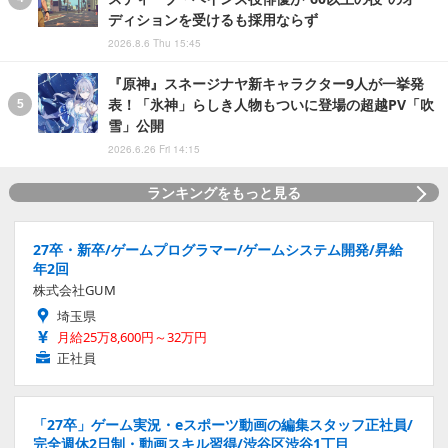
ディションを受けるも採用ならず
2026.8.6 Thu 15:45
『原神』スネージナヤ新キャラクター9人が一挙発
表！「氷神」らしき人物もついに登場の超越PV「吹
雪」公開
2026.6.26 Fri 14:15
ランキングをもっと見る
27卒・新卒/ゲームプログラマー/ゲームシステム開発/昇給
年2回
株式会社GUM
埼玉県
月給25万8,600円～32万円
正社員
「27卒」ゲーム実況・eスポーツ動画の編集スタッフ正社員/
完全週休2日制・動画スキル習得/渋谷区渋谷1丁目