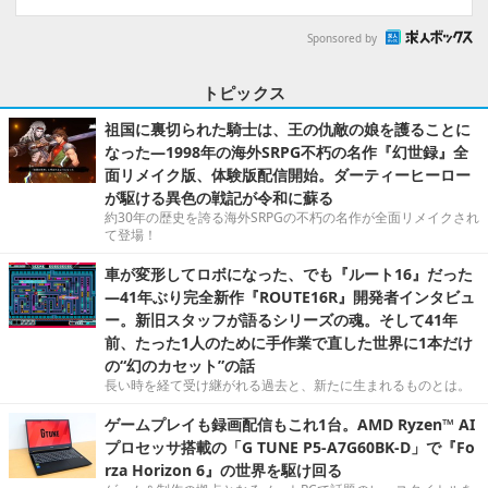
Sponsored by
トピックス
祖国に裏切られた騎士は、王の仇敵の娘を護ることに
なった―1998年の海外SRPG不朽の名作『幻世録』全
面リメイク版、体験版配信開始。ダーティーヒーロー
が駆ける異色の戦記が令和に蘇る
約30年の歴史を誇る海外SRPGの不朽の名作が全面リメイクされ
て登場！
車が変形してロボになった、でも『ルート16』だった
―41年ぶり完全新作『ROUTE16R』開発者インタビュ
ー。新旧スタッフが語るシリーズの魂。そして41年
前、たった1人のために手作業で直した世界に1本だけ
の“幻のカセット”の話
長い時を経て受け継がれる過去と、新たに生まれるものとは。
ゲームプレイも録画配信もこれ1台。AMD Ryzen™ AI
プロセッサ搭載の「G TUNE P5-A7G60BK-D」で『Fo
rza Horizon 6』の世界を駆け回る