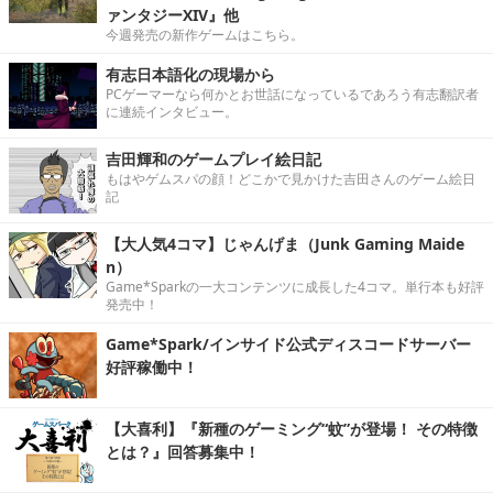
ァンタジーXIV』他
今週発売の新作ゲームはこちら。
有志日本語化の現場から
PCゲーマーなら何かとお世話になっているであろう有志翻訳者
に連続インタビュー。
吉田輝和のゲームプレイ絵日記
もはやゲムスパの顔！どこかで見かけた吉田さんのゲーム絵日
記
【大人気4コマ】じゃんげま（Junk Gaming Maide
n）
Game*Sparkの一大コンテンツに成長した4コマ。単行本も好評
発売中！
Game*Spark/インサイド公式ディスコードサーバー
好評稼働中！
【大喜利】『新種のゲーミング“蚊”が登場！ その特徴
とは？』回答募集中！