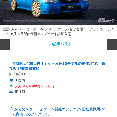
話題のハイパーカーや日本の4WDスポーツ2台が登場！『グランツーリス
モ7』6月29日配信最新アップデート詳細公開
この記事へ戻る
「年間休日120日以上」ゲーム用3Dモデルの制作/昇給・賞
与あり/交通費支給
株式会社LOP
大阪府
月給31万9,200円～58万円
正社員
「0からのスタート」ゲーム開発エンジニア/正社員採用/ゲ
ーム内演出のプログラム