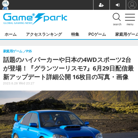
search
menu
ホーム
アクセスランキング
特集
PCゲーム
家庭用ゲー
家庭用ゲーム
PS5
話題のハイパーカーや日本の4WDスポーツ2台
が登場！『グランツーリスモ7』6月29日配信最
新アップデート詳細公開 16枚目の写真・画像
2023.6.28 Wed 23:27