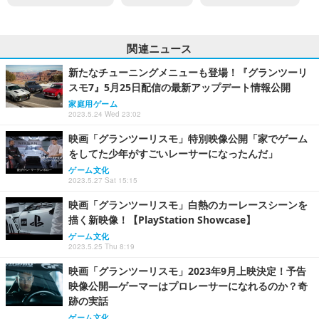
関連ニュース
新たなチューニングメニューも登場！『グランツーリ
スモ7』5月25日配信の最新アップデート情報公開
家庭用ゲーム
2023.5.24 Wed 23:02
映画「グランツーリスモ」特別映像公開「家でゲーム
をしてた少年がすごいレーサーになったんだ」
ゲーム文化
2023.5.27 Sat 15:15
映画「グランツーリスモ」白熱のカーレースシーンを
描く新映像！【PlayStation Showcase】
ゲーム文化
2023.5.25 Thu 8:19
映画「グランツーリスモ」2023年9月上映決定！予告
映像公開―ゲーマーはプロレーサーになれるのか？奇
跡の実話
ゲーム文化