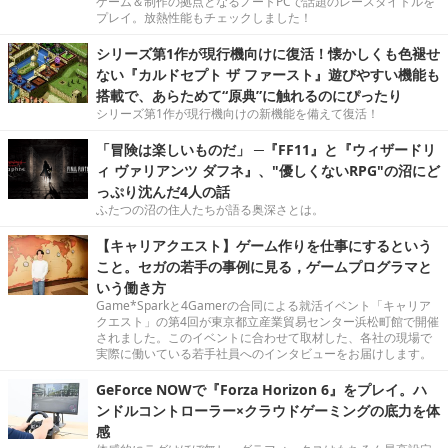
ゲーム＆制作の拠点となるノートPCで話題のレースタイトルを
プレイ。放熱性能もチェックしました！
シリーズ第1作が現行機向けに復活！懐かしくも色褪せ
ない『カルドセプト ザ ファースト』遊びやすい機能も
搭載で、あらためて“原典”に触れるのにぴったり
シリーズ第1作が現行機向けの新機能を備えて復活！
「冒険は楽しいものだ」 ─『FF11』と『ウィザードリ
ィ ヴァリアンツ ダフネ』、"優しくないRPG"の沼にど
っぷり沈んだ4人の話
ふたつの沼の住人たちが語る奥深さとは。
【キャリアクエスト】ゲーム作りを仕事にするという
こと。セガの若手の事例に見る，ゲームプログラマと
いう働き方
Game*Sparkと4Gamerの合同による就活イベント「キャリア
クエスト」の第4回が東京都立産業貿易センター浜松町館で開催
されました。このイベントに合わせて取材した、各社の現場で
実際に働いている若手社員へのインタビューをお届けします。
GeForce NOWで『Forza Horizon 6』をプレイ。ハ
ンドルコントローラー×クラウドゲーミングの底力を体
感