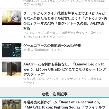
体感的にラグはほぼ無し。グラフィックスはもちろん最高設定
でプレイ可能！
クーデレからスタイル抜群お姉さんまでよりどりみど
りな人外娘たちとホテル経営しよう！「クトゥルフ×美
少女」テーマのADV『ヨグ=ソトースの庭』が日本語
対応
ツンデレドラゴン娘や無口な複眼死神美少女など、属性てんこ
もりのヒロインたちがアツい！
ゲームコマースの最前線ーXsolla特集
Xsollaの最新情報はこちらから！
AAAゲームも制作も妥協なし。「Lenovo Legion To
wer 5」はCore Ultra世代の“全てこなせるゲーミング
デスクトップ”
迫力を感じる強力スペック。メンテナンスしやすい構造もあり
がたい！
連載・注目記事
今週発売の新作ゲーム『Beast of Reincarnation』
『MARVEL Tōkon: Fighting Souls』『ファイナルフ