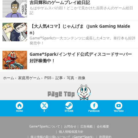
吉田輝和のゲームプレイ絵日記
もはやゲムスパの顔！どこかで見かけた吉田さんのゲーム絵日
記
【大人気4コマ】じゃんげま（Junk Gaming Maide
n）
Game*Sparkの一大コンテンツに成長した4コマ。単行本も好評
発売中！
Game*Spark/インサイド公式ディスコードサーバー
好評稼働中！
写真・画像
ホーム
›
家庭用ゲーム
›
PS5
›
記事
›
Home
X
STEAM
Facebook
YouTube
Game*Sparkについて
お問合せ
広告掲載
会社概要
個人情報保護方針
個人情報の取り扱いについて（Game*Spark）
利用規約