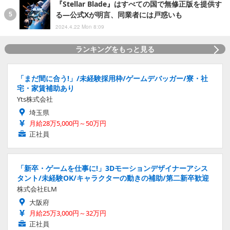
『Stellar Blade』はすべての国で無修正版を提供す
る―公式Xが明言、同業者には戸惑いも
2024.4.22 Mon 8:09
ランキングをもっと見る
「まだ間に合う!」/未経験採用枠/ゲームデバッガー/寮・社
宅・家賃補助あり
Yts株式会社
埼玉県
月給28万5,000円～50万円
正社員
「新卒・ゲームを仕事に!」3Dモーションデザイナーアシス
タント/未経験OK/キャラクターの動きの補助/第二新卒歓迎
株式会社ELM
大阪府
月給25万3,000円～32万円
正社員