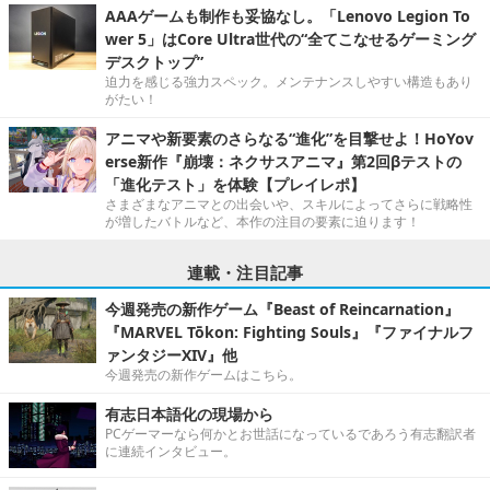
AAAゲームも制作も妥協なし。「Lenovo Legion To
wer 5」はCore Ultra世代の“全てこなせるゲーミング
デスクトップ”
迫力を感じる強力スペック。メンテナンスしやすい構造もあり
がたい！
アニマや新要素のさらなる“進化”を目撃せよ！HoYov
erse新作『崩壊：ネクサスアニマ』第2回βテストの
「進化テスト」を体験【プレイレポ】
さまざまなアニマとの出会いや、スキルによってさらに戦略性
が増したバトルなど、本作の注目の要素に迫ります！
連載・注目記事
今週発売の新作ゲーム『Beast of Reincarnation』
『MARVEL Tōkon: Fighting Souls』『ファイナルフ
ァンタジーXIV』他
今週発売の新作ゲームはこちら。
有志日本語化の現場から
PCゲーマーなら何かとお世話になっているであろう有志翻訳者
に連続インタビュー。