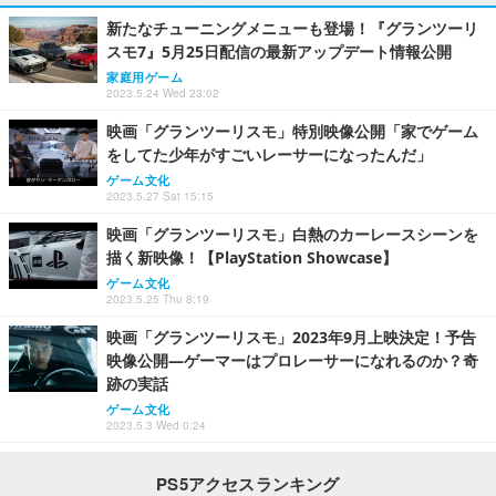
新たなチューニングメニューも登場！『グランツーリ
スモ7』5月25日配信の最新アップデート情報公開
家庭用ゲーム
2023.5.24 Wed 23:02
映画「グランツーリスモ」特別映像公開「家でゲーム
をしてた少年がすごいレーサーになったんだ」
ゲーム文化
2023.5.27 Sat 15:15
映画「グランツーリスモ」白熱のカーレースシーンを
描く新映像！【PlayStation Showcase】
ゲーム文化
2023.5.25 Thu 8:19
映画「グランツーリスモ」2023年9月上映決定！予告
映像公開―ゲーマーはプロレーサーになれるのか？奇
跡の実話
ゲーム文化
2023.5.3 Wed 0:24
PS5アクセスランキング