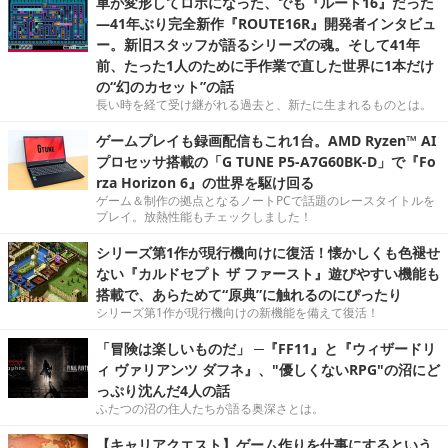
車が変形してロボになった、でも『ルート16』だった
―41年ぶり完全新作『ROUTE16R』開発者インタビュ
ー。新旧スタッフが語るシリーズの魂。そして41年
前、たった1人のために手作業で直した世界に1本だけ
の“幻のカセット”の話
長い時を経て受け継がれる過去と、新たに生まれるものとは。
ゲームプレイも録画配信もこれ1台。AMD Ryzen™ AI
プロセッサ搭載の「G TUNE P5-A7G60BK-D」で『Fo
rza Horizon 6』の世界を駆け回る
ゲーム＆制作の拠点となるノートPCで話題のレースタイトルを
プレイ。放熱性能もチェックしました！
シリーズ第1作が現行機向けに復活！懐かしくも色褪せ
ない『カルドセプト ザ ファースト』遊びやすい機能も
搭載で、あらためて“原典”に触れるのにぴったり
シリーズ第1作が現行機向けの新機能を備えて復活！
「冒険は楽しいものだ」 ─『FF11』と『ウィザードリ
ィ ヴァリアンツ ダフネ』、"優しくないRPG"の沼にど
っぷり沈んだ4人の話
ふたつの沼の住人たちが語る奥深さとは。
【キャリアクエスト】ゲーム作りを仕事にするという