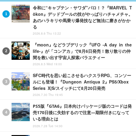
令和に“キャプテン・サワダ”パロ！？『MARVEL T
ōkon』デッドプールの技がやっぱりハチャメチャ。
あのハラキリや馬乗り爆発技など無法に磨きがかか
る
2026.8.6 Thu 13:22
『moon』などラブデリック『UFO -A day in the
life-』が「コンアカ」で8月6日発売！散り散りの仲
間を救い出す宇宙人探索バラエティー
2026.8.5 Wed 19:00
SFC時代を思い起こさせるハクスラRPG、コンソー
ルにも登場！『Dungeon Antiqua 2』PS5/Xbox
Series X|S/スイッチにて8月20日発売
2026.7.30 Thu 19:45
PS5版『GTA6』日本向けパッケージ版のコードは発
売170日後に失効するので注意―期限付きになって
いる理由とは
2026.7.28 Tue 14:00