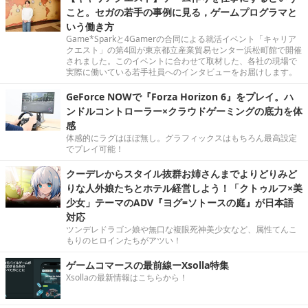
こと。セガの若手の事例に見る，ゲームプログラマと
いう働き方
Game*Sparkと4Gamerの合同による就活イベント「キャリア
クエスト」の第4回が東京都立産業貿易センター浜松町館で開催
されました。このイベントに合わせて取材した、各社の現場で
実際に働いている若手社員へのインタビューをお届けします。
GeForce NOWで『Forza Horizon 6』をプレイ。ハ
ンドルコントローラー×クラウドゲーミングの底力を体
感
体感的にラグはほぼ無し。グラフィックスはもちろん最高設定
でプレイ可能！
クーデレからスタイル抜群お姉さんまでよりどりみど
りな人外娘たちとホテル経営しよう！「クトゥルフ×美
少女」テーマのADV『ヨグ=ソトースの庭』が日本語
対応
ツンデレドラゴン娘や無口な複眼死神美少女など、属性てんこ
もりのヒロインたちがアツい！
ゲームコマースの最前線ーXsolla特集
Xsollaの最新情報はこちらから！