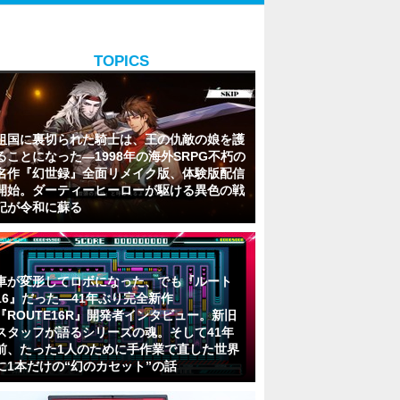
TOPICS
祖国に裏切られた騎士は、王の仇敵の娘を護
ることになった―1998年の海外SRPG不朽の
名作『幻世録』全面リメイク版、体験版配信
開始。ダーティーヒーローが駆ける異色の戦
記が令和に蘇る
車が変形してロボになった、でも『ルート
16』だった―41年ぶり完全新作
『ROUTE16R』開発者インタビュー。新旧
スタッフが語るシリーズの魂。そして41年
前、たった1人のために手作業で直した世界
に1本だけの“幻のカセット”の話