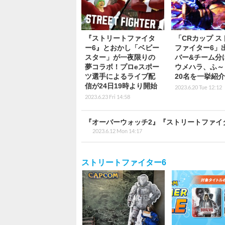
『ストリートファイタ
「CRカップ ス
ー6』とおかし「ベビー
ファイター6」
スター」が一夜限りの
バー&チーム分
夢コラボ！プロeスポー
ウメハラ、ふ～
ツ選手によるライブ配
20名を一挙紹介
信が24日19時より開始
2023.6.20 Tue 12:12
2023.6.23 Fri 14:58
『オーバーウォッチ2』『ストリートファイ
2023.6.12 Mon 14:17
ストリートファイター6