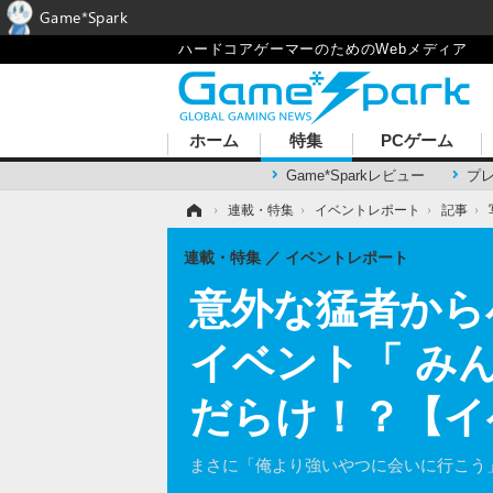
Game*Spark
ハードコアゲーマーのためのWebメディア
ホーム
特集
PCゲーム
Game*Sparkレビュー
プ
ホーム
›
連載・特集
›
イベントレポート
›
記事
›
連載・特集
イベントレポート
意外な猛者から
イベント「 み
だらけ！？【イ
まさに「俺より強いやつに会いに行こう