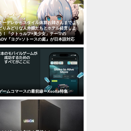
クーデレからスタイル抜群お姉さんまでより
どりみどりな人外娘たちとホテル経営しよ
う！「クトゥルフ×美少女」テーマの
ADV『ヨグ=ソトースの庭』が日本語対応
ゲームコマースの最前線ーXsolla特集