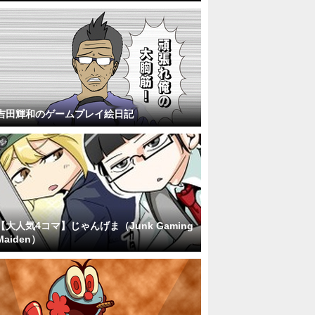
吉田輝和のゲームプレイ絵日記
【大人気4コマ】じゃんげま（Junk Gaming
Maiden）