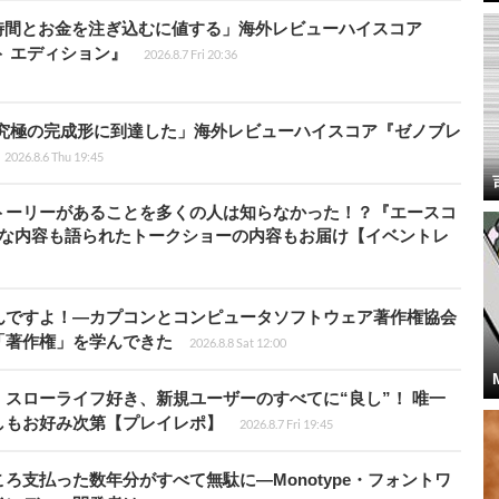
時間とお金を注ぎ込むに値する」海外レビューハイスコア
ート エディション』
2026.8.7 Fri 20:36
に究極の完成形に到達した」海外レビューハイスコア『ゼノブレ
2026.8.6 Thu 19:45
トーリーがあることを多くの人は知らなかった！？『エースコ
的な内容も語られたトークショーの内容もお届け【イベントレ
んですよ！―カプコンとコンピュータソフトウェア著作権協会
「著作権」を学んできた
2026.8.8 Sat 12:00
スローライフ好き、新規ユーザーのすべてに“良し”！ 唯一
しもお好み次第【プレイレポ】
2026.8.7 Fri 19:45
ろ支払った数年分がすべて無駄に―Monotype・フォントワ