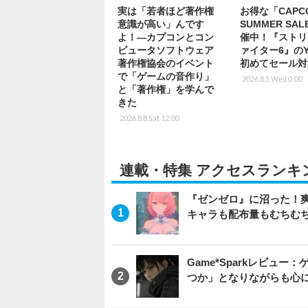
実は「若者ほど著作権
お得な「CAPC
意識が高い」んです
SUMMER SA
よ！―カプコンとコン
催中！『ストリ
ピュータソフトウェア
ァイター6』のY
著作権協会のイベント
初めてセール対
で「ゲームの音作り」
2026.8.5 Wed 0:00
と「著作権」を学んで
きた
2026.8.8 Sat 12:00
連載・特集 アクセスランキ
『ゼンゼロ』に沼った！
キャラも配布量もむちむ
Game*Sparkレビュー：ゲ
つか」となりながらも心