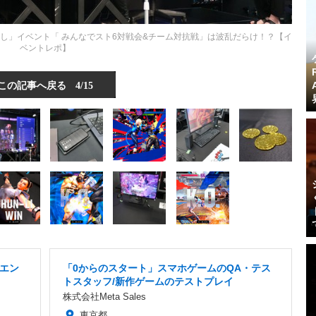
おし」イベント「 みんなでスト6対戦会&チーム対抗戦」は波乱だらけ！？【イ
ベントレポ】
この記事へ戻る
4/15
エン
「0からのスタート」スマホゲームのQA・テス
トスタッフ/新作ゲームのテストプレイ
株式会社Meta Sales
東京都