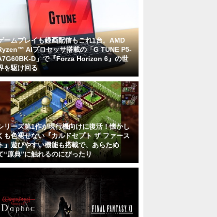
ゲームプレイも録画配信もこれ1台。AMD
Ryzen™ AIプロセッサ搭載の「G TUNE P5-
A7G60BK-D」で『Forza Horizon 6』の世
界を駆け回る
シリーズ第1作が現行機向けに復活！懐かし
くも色褪せない『カルドセプト ザ ファース
ト』遊びやすい機能も搭載で、あらため
て“原典”に触れるのにぴったり