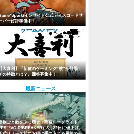
Game*Spark/インサイド公式ディスコードサ
ーバー好評稼働中！
【大喜利】『新種のゲーミング“蚊”が登場！
その特徴とは？』回答募集中！
最新ニュース
建物ごと敵をぶっ壊せ！高速ローグライト
FPS『VOID/BREAKER』8月22日に値上げ。
正式リリース前にお得に手に入れる最後のチ