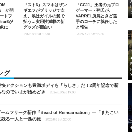
OM
『スト6』スマホはザン
「CC11」王者の元プロ
LE」が開
ギエフがブリッジで支
ゲーマー・翔氏が、
ートフ
え、埃はガイルの髪で
VARREL所属ときど選
ear3が
払う…実用性満載の新
手のコーチに就任した
象に
グッズが面白い
と報告
2026.8.1 Sat 10:30
2026.7.25 Sat 15:30
ング
爽快アクションも豊満ボディも「らしさ」だ！2周年記念で新
ちなのでいまが始めどき
2026.8.8 Sat 19:00
ームフリーク新作『Beast of Reincarnation』―「またこい
に残る一人と一匹の旅
2026.8.8 Sat 22:00