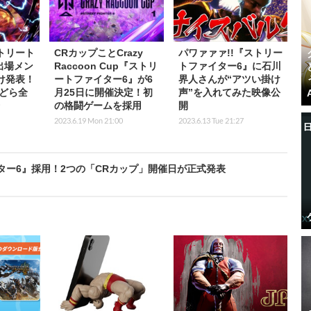
トリート
CRカップことCrazy
パワァァァ!!『ストリー
出場メン
Raccoon Cup『ストリ
トファイター6』に石川
け発表！
ートファイター6』が6
界人さんが“アツい掛け
どら全
月25日に開催決定！初
声”を入れてみた映像公
の格闘ゲームを採用
開
2023.6.19 Mon 21:00
2023.6.13 Tue 21:27
ター6』採用！2つの「CRカップ」開催日が正式発表