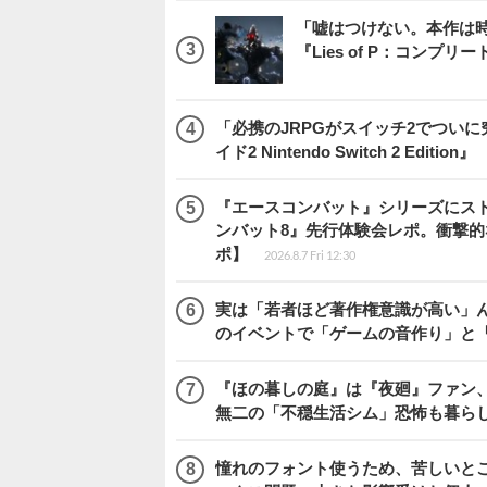
「嘘はつけない。本作は
『Lies of P：コンプリ
「必携のJRPGがスイッチ2でつい
イド2 Nintendo Switch 2 Edition』
『エースコンバット』シリーズにス
ンバット8』先行体験会レポ。衝撃
ポ】
2026.8.7 Fri 12:30
実は「若者ほど著作権意識が高い」
のイベントで「ゲームの音作り」と
『ほの暮しの庭』は『夜廻』ファン、
無二の「不穏生活シム」恐怖も暮ら
憧れのフォント使うため、苦しいとこ