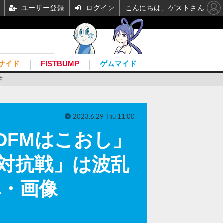
ユーザー登録
ログイン
こんにちは、ゲストさん
サイド
FISTBUMP
ゲムマイド
答
2023.6.29 Thu 11:00
DFMはこおし」
ム対抗戦」は波乱
真・画像