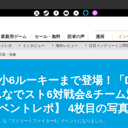
家庭用ゲーム
セール・無料
読者の声
漫画
イン
レイレポ
インタビュー
海外レビュー
注目インディーミニ問
写真・画像
小6ルーキーまで登場！「
んなでスト6対戦会&チー
ベントレポ】 4枚目の写
」な『ストリートファイター6』イベントになりました。