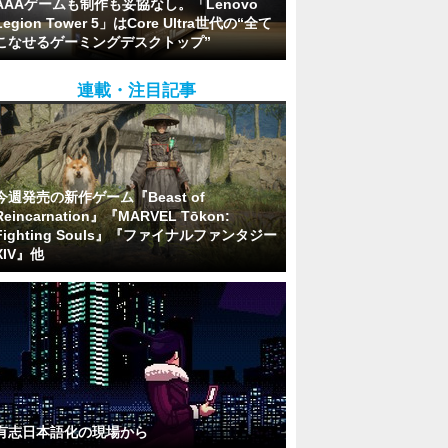
AAAゲームも制作も妥協なし。「Lenovo
Legion Tower 5」はCore Ultra世代の“全て
こなせるゲーミングデスクトップ”
連載・注目記事
今週発売の新作ゲーム『Beast of
Reincarnation』『MARVEL Tōkon:
Fighting Souls』『ファイナルファンタジー
XIV』他
有志日本語化の現場から