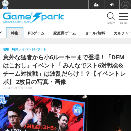
search
menu
グ
特集
PCゲーム
家庭用ゲーム
セール/無料
カルチャ
連載・特集
イベントレポート
意外な猛者から小6ルーキーまで登場！「DFM
はこおし」イベント「 みんなでスト6対戦会&
チーム対抗戦」は波乱だらけ！？【イベントレ
ポ】 2枚目の写真・画像
2023.6.29 Thu 11:00