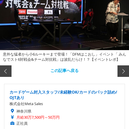
意外な猛者から小6ルーキーまで登場！「DFMはこおし」イベント「 みん
なでスト6対戦会&チーム対抗戦」は波乱だらけ！？【イベントレポ】
この記事へ戻る
カードゲーム封入スタッフ/未経験OK/カードのパック詰め/
OJTあり
株式会社Meta Sales
神奈川県
月給30万7,500円～50万円
正社員