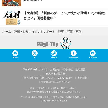
【大喜利】『新種のゲーミング“蚊”が登場！ その特徴
とは？』回答募集中！
写真・画像
ホーム
›
連載・特集
›
イベントレポート
›
記事
›
Home
X
STEAM
Facebook
YouTube
Game*Sparkについて
お問合せ
広告掲載
会社概要
個人情報保護方針
個人情報の取り扱いについて（Game*Spark）
利用規約
特定商取引法に基づく表記
紹介した商品/サービスを購入、契約した場合に、
売上の一部が弊社サイトに還元されることがあります。
当サイトに掲載の記事・見出し・写真・画像の無断転載を禁じます。
Copyright © 2026 IID, Inc.