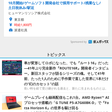
10月開始/ゲームソフト開発会社で採用サポート/残業なし/
土日祝休み/駅近
ヒューマンリソシア株式会社
東京都
時給1,800円
派遣社員
Sponsored by
トピックス
車が変形してロボになった、でも『ルート16』だった
―41年ぶり完全新作『ROUTE16R』開発者インタビュ
ー。新旧スタッフが語るシリーズの魂。そして41年
前、たった1人のために手作業で直した世界に1本だけ
の“幻のカセット”の話
長い時を経て受け継がれる過去と、新たに生まれるものとは。
ゲームプレイも録画配信もこれ1台。AMD Ryzen™ AI
プロセッサ搭載の「G TUNE P5-A7G60BK-D」で『Fo
rza Horizon 6』の世界を駆け回る