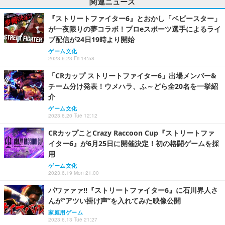
関連ニュース
『ストリートファイター6』とおかし「ベビースター」
が一夜限りの夢コラボ！プロeスポーツ選手によるライ
ブ配信が24日19時より開始
ゲーム文化
2023.6.23 Fri 14:58
「CRカップ ストリートファイター6」出場メンバー&
チーム分け発表！ウメハラ、ふ～どら全20名を一挙紹
介
ゲーム文化
2023.6.20 Tue 12:12
CRカップことCrazy Raccoon Cup『ストリートファ
イター6』が6月25日に開催決定！初の格闘ゲームを採
用
ゲーム文化
2023.6.19 Mon 21:00
パワァァァ!!『ストリートファイター6』に石川界人さ
んが“アツい掛け声”を入れてみた映像公開
家庭用ゲーム
2023.6.13 Tue 21:27