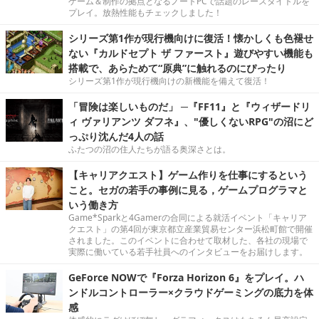
ゲーム＆制作の拠点となるノートPCで話題のレースタイトルを
プレイ。放熱性能もチェックしました！
シリーズ第1作が現行機向けに復活！懐かしくも色褪せ
ない『カルドセプト ザ ファースト』遊びやすい機能も
搭載で、あらためて“原典”に触れるのにぴったり
シリーズ第1作が現行機向けの新機能を備えて復活！
「冒険は楽しいものだ」 ─『FF11』と『ウィザードリ
ィ ヴァリアンツ ダフネ』、"優しくないRPG"の沼にど
っぷり沈んだ4人の話
ふたつの沼の住人たちが語る奥深さとは。
【キャリアクエスト】ゲーム作りを仕事にするという
こと。セガの若手の事例に見る，ゲームプログラマと
いう働き方
Game*Sparkと4Gamerの合同による就活イベント「キャリア
クエスト」の第4回が東京都立産業貿易センター浜松町館で開催
されました。このイベントに合わせて取材した、各社の現場で
実際に働いている若手社員へのインタビューをお届けします。
GeForce NOWで『Forza Horizon 6』をプレイ。ハ
ンドルコントローラー×クラウドゲーミングの底力を体
感