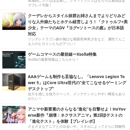
体感的にラグはほぼ無し。グラフィックスはもちろん最高設定
でプレイ可能！
クーデレからスタイル抜群お姉さんまでよりどりみど
りな人外娘たちとホテル経営しよう！「クトゥルフ×美
少女」テーマのADV『ヨグ=ソトースの庭』が日本語
対応
ツンデレドラゴン娘や無口な複眼死神美少女など、属性てんこ
もりのヒロインたちがアツい！
ゲームコマースの最前線ーXsolla特集
Xsollaの最新情報はこちらから！
AAAゲームも制作も妥協なし。「Lenovo Legion To
wer 5」はCore Ultra世代の“全てこなせるゲーミング
デスクトップ”
迫力を感じる強力スペック。メンテナンスしやすい構造もあり
がたい！
アニマや新要素のさらなる“進化”を目撃せよ！HoYov
erse新作『崩壊：ネクサスアニマ』第2回βテストの
「進化テスト」を体験【プレイレポ】
さまざまなアニマとの出会いや、スキルによってさらに戦略性