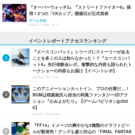
『オーバーウォッチ2』『ストリートファイター6』採
用！2つの「CRカップ」開催日が正式発表
ゲーム文化
2023.6.12 Mon 14:17
イベントレポートアクセスランキング
『エースコンバット』シリーズにストーリーがある
ことを多くの人は知らなかった！？『エースコンバ
ット8』先行体験会レポ。衝撃的な内容も語られたト
ークショーの内容もお届け【イベントレポ】
2026.8.7 Fri 12:30
このアニメーションカットイン、プロの仕業だ…！
BGMは桜庭統氏ら担当の和風ファンタジー2Dアク
ション『かみよがたり』【ゲームパビリオンjp202
6】
2026.8.1 Sat 20:00
『FF14』イメージの爽やかな2種類のクラフトビー
ルが新発売！グッズも盛り沢山の「FINAL FANTAS