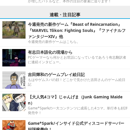
が増したバトルなど、本作の注目の要素に迫ります！
連載・注目記事
今週発売の新作ゲーム『Beast of Reincarnation』
『MARVEL Tōkon: Fighting Souls』『ファイナルフ
ァンタジーXIV』他
今週発売の新作ゲームはこちら。
有志日本語化の現場から
PCゲーマーなら何かとお世話になっているであろう有志翻訳者
に連続インタビュー。
吉田輝和のゲームプレイ絵日記
もはやゲムスパの顔！どこかで見かけた吉田さんのゲーム絵日
記
【大人気4コマ】じゃんげま（Junk Gaming Maide
n）
Game*Sparkの一大コンテンツに成長した4コマ。単行本も好評
発売中！
Game*Spark/インサイド公式ディスコードサーバー
好評稼働中！