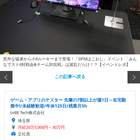
意外な猛者から小6ルーキーまで登場！「DFMはこおし」イベント「 みん
なでスト6対戦会&チーム対抗戦」は波乱だらけ！？【イベントレポ】
この記事へ戻る
ゲーム・アプリのテスター 先輩の7割以上が週1日～在宅勤
務中!/未経験歓迎/年休125日/残業月5h
toBE Tech株式会社
埼玉県
月給20万5,000円～30万円
正社員