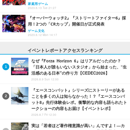
家庭用ゲーム
2023.6.13 Tue 21:27
『オーバーウォッチ2』『ストリートファイター6』採
用！2つの「CRカップ」開催日が正式発表
ゲーム文化
2023.6.12 Mon 14:17
イベントレポートアクセスランキング
なぜ『Forza Horizon 6』はリアルだったのか？
「日本人が誰もいないスタジオ」から始まった、“生
活感のある日本"の作り方【CEDEC2026】
2026.8.9 Sun 12:00
『エースコンバット』シリーズにストーリーがある
ことを多くの人は知らなかった！？『エースコンバ
ット8』先行体験会レポ。衝撃的な内容も語られたト
ークショーの内容もお届け【イベントレポ】
2026.8.7 Fri 12:30
実は「若者ほど著作権意識が高い」んですよ！―カ