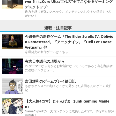
wer 5」はCore Ultra世代の“全てこなせるゲーミング
デスクトップ”
迫力を感じる強力スペック。メンテナンスしやすい構造もあり
がたい！
連載・注目記事
今週発売の新作ゲーム『The Elder Scrolls IV: Oblivio
n Remastered』『アークナイツ』『Hell Let Loose:
Vietnam』他
今週発売の新作ゲームはこちら。
有志日本語化の現場から
PCゲーマーなら何かとお世話になっているであろう有志翻訳者
に連続インタビュー。
吉田輝和のゲームプレイ絵日記
もはやゲムスパの顔！どこかで見かけた吉田さんのゲーム絵日
記
【大人気4コマ】じゃんげま（Junk Gaming Maide
n）
Game*Sparkの一大コンテンツに成長した4コマ。単行本も好評
発売中！