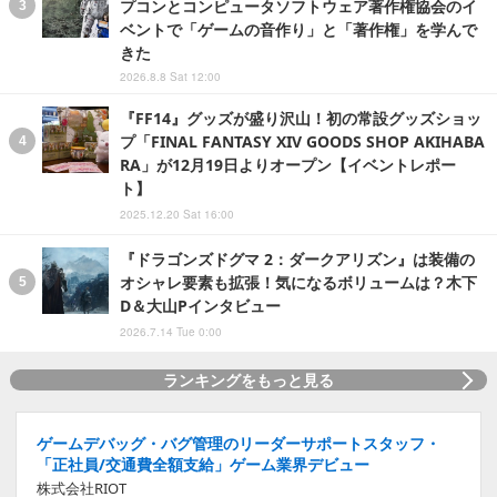
プコンとコンピュータソフトウェア著作権協会のイ
ベントで「ゲームの音作り」と「著作権」を学んで
きた
2026.8.8 Sat 12:00
『FF14』グッズが盛り沢山！初の常設グッズショッ
プ「FINAL FANTASY XIV GOODS SHOP AKIHABA
RA」が12月19日よりオープン【イベントレポー
ト】
2025.12.20 Sat 16:00
『ドラゴンズドグマ 2：ダークアリズン』は装備の
オシャレ要素も拡張！気になるボリュームは？木下
D＆大山Pインタビュー
2026.7.14 Tue 0:00
ランキングをもっと見る
ゲームデバッグ・バグ管理のリーダーサポートスタッフ・
「正社員/交通費全額支給」ゲーム業界デビュー
株式会社RIOT