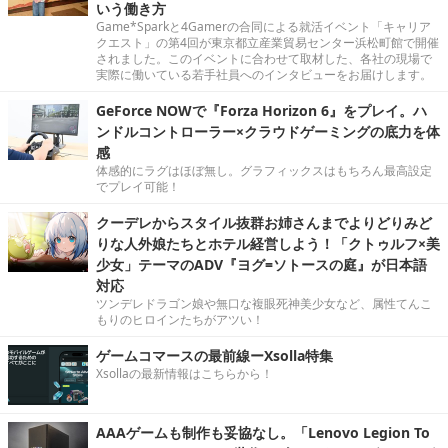
いう働き方
Game*Sparkと4Gamerの合同による就活イベント「キャリア
クエスト」の第4回が東京都立産業貿易センター浜松町館で開催
されました。このイベントに合わせて取材した、各社の現場で
実際に働いている若手社員へのインタビューをお届けします。
GeForce NOWで『Forza Horizon 6』をプレイ。ハ
ンドルコントローラー×クラウドゲーミングの底力を体
感
体感的にラグはほぼ無し。グラフィックスはもちろん最高設定
でプレイ可能！
クーデレからスタイル抜群お姉さんまでよりどりみど
りな人外娘たちとホテル経営しよう！「クトゥルフ×美
少女」テーマのADV『ヨグ=ソトースの庭』が日本語
対応
ツンデレドラゴン娘や無口な複眼死神美少女など、属性てんこ
もりのヒロインたちがアツい！
ゲームコマースの最前線ーXsolla特集
Xsollaの最新情報はこちらから！
AAAゲームも制作も妥協なし。「Lenovo Legion To