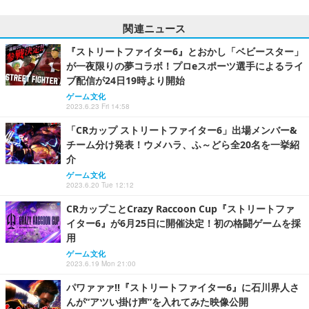
関連ニュース
『ストリートファイター6』とおかし「ベビースター」
が一夜限りの夢コラボ！プロeスポーツ選手によるライ
ブ配信が24日19時より開始
ゲーム文化
2023.6.23 Fri 14:58
「CRカップ ストリートファイター6」出場メンバー&
チーム分け発表！ウメハラ、ふ～どら全20名を一挙紹
介
ゲーム文化
2023.6.20 Tue 12:12
CRカップことCrazy Raccoon Cup『ストリートファ
イター6』が6月25日に開催決定！初の格闘ゲームを採
用
ゲーム文化
2023.6.19 Mon 21:00
パワァァァ!!『ストリートファイター6』に石川界人さ
んが“アツい掛け声”を入れてみた映像公開