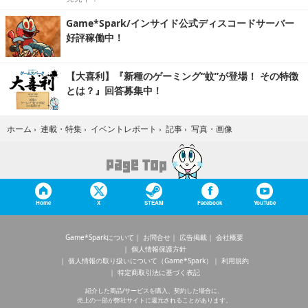
Game*Spark/インサイド公式ディスコードサーバー
好評稼働中！
【大喜利】『新種のゲーミング“蚊”が登場！ その特徴
とは？』回答募集中！
写真・画像
ホーム
›
連載・特集
›
イベントレポート
›
記事
›
Home
X
STEAM
Facebook
YouTube
Game*Sparkについて
お問合せ
広告掲載
会社概要
個人情報保護方針
個人情報の取り扱いについて（Game*Spark）
利用規約
特定商取引法に基づく表記
紹介した商品/サービスを購入、契約した場合に、
売上の一部が弊社サイトに還元されることがあります。