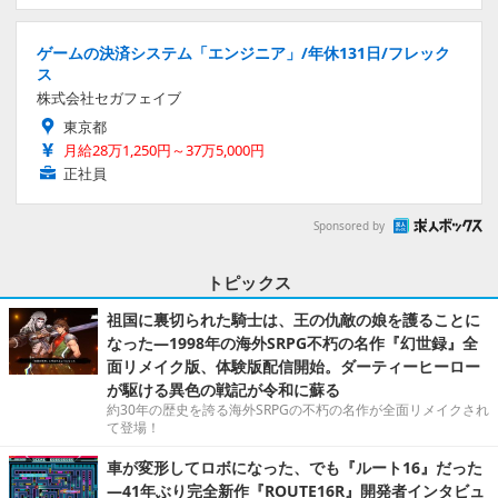
ゲームの決済システム「エンジニア」/年休131日/フレック
ス
株式会社セガフェイブ
東京都
月給28万1,250円～37万5,000円
正社員
Sponsored by
トピックス
祖国に裏切られた騎士は、王の仇敵の娘を護ることに
なった―1998年の海外SRPG不朽の名作『幻世録』全
面リメイク版、体験版配信開始。ダーティーヒーロー
が駆ける異色の戦記が令和に蘇る
約30年の歴史を誇る海外SRPGの不朽の名作が全面リメイクされ
て登場！
車が変形してロボになった、でも『ルート16』だった
―41年ぶり完全新作『ROUTE16R』開発者インタビュ