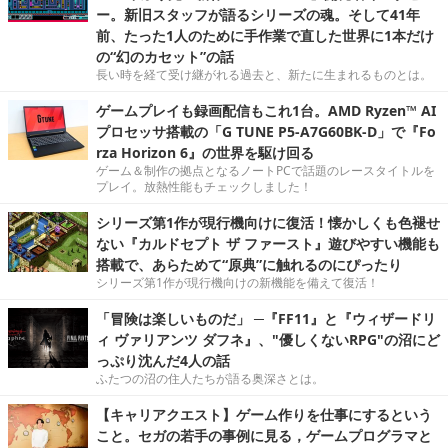
ー。新旧スタッフが語るシリーズの魂。そして41年
前、たった1人のために手作業で直した世界に1本だけ
の“幻のカセット”の話
長い時を経て受け継がれる過去と、新たに生まれるものとは。
ゲームプレイも録画配信もこれ1台。AMD Ryzen™ AI
プロセッサ搭載の「G TUNE P5-A7G60BK-D」で『Fo
rza Horizon 6』の世界を駆け回る
ゲーム＆制作の拠点となるノートPCで話題のレースタイトルを
プレイ。放熱性能もチェックしました！
シリーズ第1作が現行機向けに復活！懐かしくも色褪せ
ない『カルドセプト ザ ファースト』遊びやすい機能も
搭載で、あらためて“原典”に触れるのにぴったり
シリーズ第1作が現行機向けの新機能を備えて復活！
「冒険は楽しいものだ」 ─『FF11』と『ウィザードリ
ィ ヴァリアンツ ダフネ』、"優しくないRPG"の沼にど
っぷり沈んだ4人の話
ふたつの沼の住人たちが語る奥深さとは。
【キャリアクエスト】ゲーム作りを仕事にするという
こと。セガの若手の事例に見る，ゲームプログラマと