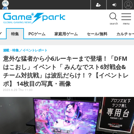
search
menu
グ
特集
PCゲーム
家庭用ゲーム
セール/無料
カルチャ
連載・特集
イベントレポート
意外な猛者から小6ルーキーまで登場！「DFM
はこおし」イベント「 みんなでスト6対戦会&
チーム対抗戦」は波乱だらけ！？【イベントレ
ポ】 14枚目の写真・画像
2023.6.29 Thu 11:00