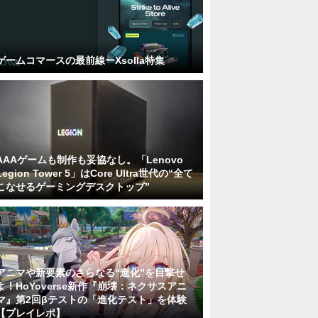
ゲームコマースの最前線ーXsolla特集
AAAゲームも制作も妥協なし。「Lenovo
Legion Tower 5」はCore Ultra世代の“全て
こなせるゲーミングデスクトップ”
アニマや新要素のさらなる“進化”を目撃せ
よ！HoYoverse新作『崩壊：ネクサスアニ
マ』第2回βテストの「進化テスト」を体験
【プレイレポ】