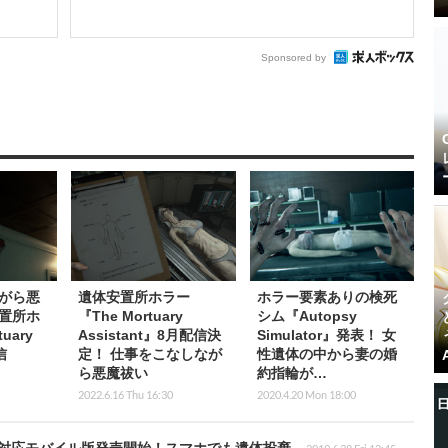
Sponsored by
がら悪
遺体安置所ホラー
ホラー要素ありの検死
置所ホ
『The Mortuary
シム『Autopsy
uary
Assistant』8月配信決
Simulator』発表！ 女
信
定！ 仕事をこなしなが
性遺体の中から妻の婚
ら悪魔祓い
約指輪が…
2022.6.16 Thu 16:30
2020.4.20 Mon 18:00
』日本語対応モバイル版発売開始！スマホでも遺体投棄