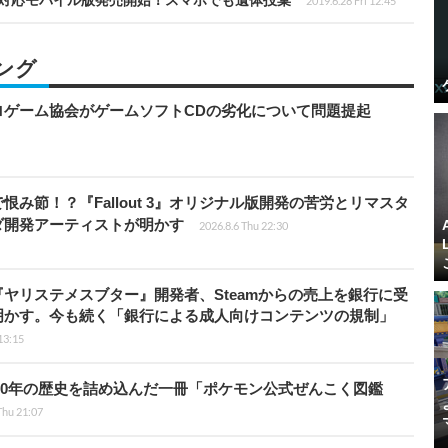
2019.6.28 Fri 12:45
ング
ロゲーム協会がゲームソフトCDの劣化について問題提起
み節！？『Fallout 3』オリジナル版開発の苦労とリマスタ
ダ開発アーティストが明かす
2026.8.6 Thu 22:30
ヤリステメスブター』開発者、Steamからの売上を銀行に受
明かす。今も続く「銀行による成人向けコンテンツの規制」
13:15
！30年の歴史を詰め込んだ一冊「ポケモン公式ぜんこく図鑑
Thu 21:07