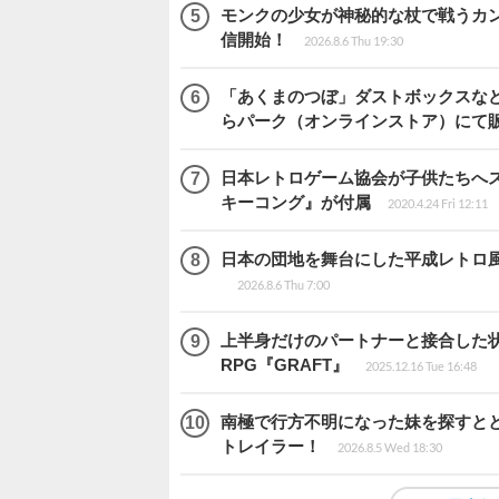
モンクの少女が神秘的な杖で戦うカンフー
信開始！
2026.8.6 Thu 19:30
「あくまのつぼ」ダストボックスなど
らパーク（オンラインストア）にて
日本レトロゲーム協会が子供たちへス
キーコング』が付属
2020.4.24 Fri 12:11
日本の団地を舞台にした平成レトロ風ア
2026.8.6 Thu 7:00
上半身だけのパートナーと接合した
RPG『GRAFT』
2025.12.16 Tue 16:48
南極で行方不明になった妹を探すととも
トレイラー！
2026.8.5 Wed 18:30