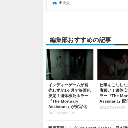
正社員
編集部おすすめの記事
インディーゲームが発
仕事をこなしな
売わずか1ヶ月で映画化
魔祓い！遺体安
決定！遺体検死ホラー
ラー『The Mort
『The Mortuary
Assistant』配
Assistant』が実写化
2022.8.3 Wed 7:00
2022.9.5 Mon 11:45
暗黒墓守シム『Graveyard Keeper