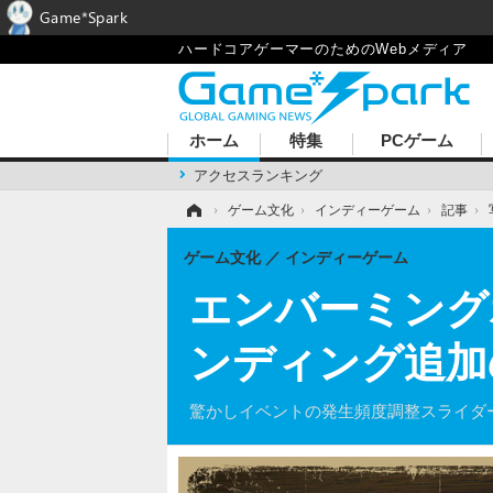
Game*Spark
ハードコアゲーマーのためのWebメディア
ホーム
特集
PCゲーム
アクセスランキング
ホーム
›
ゲーム文化
›
インディーゲーム
›
記事
›
ゲーム文化
インディーゲーム
エンバーミングホラー
ンディング追加
驚かしイベントの発生頻度調整スライダ