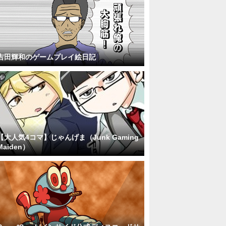
吉田輝和のゲームプレイ絵日記
【大人気4コマ】じゃんげま（Junk Gaming
Maiden）