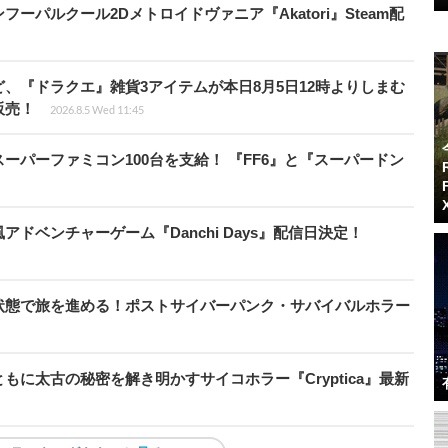
パルクール2Dメトロイドヴァニア『Akatori』Steam配
、『ドラクエ』雑貨3アイテムが本日8月5日12時よりしまむ
販売！
2026.8.5 Wed 11:45
ーパーファミコン100台を支給！ 『FF6』と『スーパードン
ドベンチャーゲーム『Danchi Days』配信日決定！
状態で旅を進める！ポストサイバーパンク・サバイバルホラー
に太古の秘密を解き明かすサイコホラー『Cryptica』最新