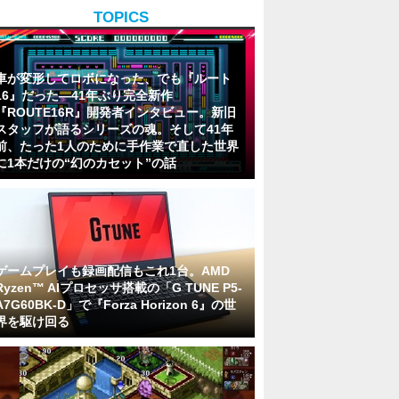
TOPICS
車が変形してロボになった、でも『ルート
16』だった―41年ぶり完全新作
『ROUTE16R』開発者インタビュー。新旧
スタッフが語るシリーズの魂。そして41年
前、たった1人のために手作業で直した世界
に1本だけの“幻のカセット”の話
ゲームプレイも録画配信もこれ1台。AMD
Ryzen™ AIプロセッサ搭載の「G TUNE P5-
A7G60BK-D」で『Forza Horizon 6』の世
界を駆け回る