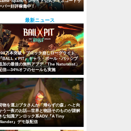
Game*Spark/インサイド公式ディスコードサ
ーバー好評稼働中！
最新ニュース
200万本突破！ブロック崩しローグライト
『BALL x PIT』キャラ・ボール・パッシブ
追加の最後の無料アプデ「The Naturalist」
配信―34%オフのセールも実施
荷物を運ぶブタさんが「帰らずの森」へと向
かう一夜のお話―世界と物語そのものが謎解
きな知識アンロック系ADV『A Tiny
Wander』デモ版配信