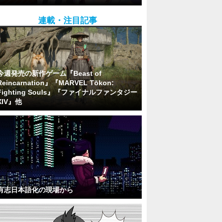
連載・注目記事
今週発売の新作ゲーム『Beast of
Reincarnation』『MARVEL Tōkon:
Fighting Souls』『ファイナルファンタジー
XIV』他
有志日本語化の現場から