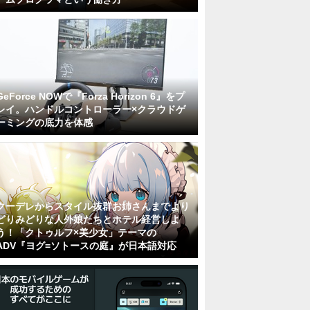
GeForce NOWで『Forza Horizon 6』をプ
レイ。ハンドルコントローラー×クラウドゲ
ーミングの底力を体感
クーデレからスタイル抜群お姉さんまでより
どりみどりな人外娘たちとホテル経営しよ
う！「クトゥルフ×美少女」テーマの
ADV『ヨグ=ソトースの庭』が日本語対応