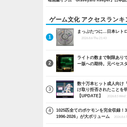
ゲーム文化 アクセスランキ
まっぷたつに…日本レト
2026.8.6 Thu 21:43
ライトの数まで制限ありで恨
ー版への期待。元ベセス
数十万本ヒット成人向け『
け取り拒否されたことを
【UPDATE】
2026.8.5 Wed 
1025匹全てのポケモンを完全収録
1996-2026」が大ボリューム
2026.8.6 