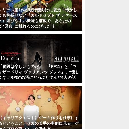
シリーズ第1作が現行機向けに復活！懐かし
くも色褪せない『カルドセプト ザ ファース
ト』遊びやすい機能も搭載で、あらため
て“原典”に触れるのにぴったり
「冒険は楽しいものだ」 ─『FF11』と『ウ
ィザードリィ ヴァリアンツ ダフネ』、"優し
くないRPG"の沼にどっぷり沈んだ4人の話
【キャリアクエスト】ゲーム作りを仕事にす
るということ。セガの若手の事例に見る，ゲ
ームプログラマという働き方