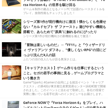
rza Horizon 6』の世界を駆け回る
ゲーム＆制作の拠点となるノートPCで話題のレースタイトルを
プレイ。放熱性能もチェックしました！
シリーズ第1作が現行機向けに復活！懐かしくも色褪せ
ない『カルドセプト ザ ファースト』遊びやすい機能も
搭載で、あらためて“原典”に触れるのにぴったり
シリーズ第1作が現行機向けの新機能を備えて復活！
「冒険は楽しいものだ」 ─『FF11』と『ウィザードリ
ィ ヴァリアンツ ダフネ』、"優しくないRPG"の沼にど
っぷり沈んだ4人の話
ふたつの沼の住人たちが語る奥深さとは。
【キャリアクエスト】ゲーム作りを仕事にするという
こと。セガの若手の事例に見る，ゲームプログラマと
いう働き方
Game*Sparkと4Gamerの合同による就活イベント「キャリア
クエスト」の第4回が東京都立産業貿易センター浜松町館で開催
されました。このイベントに合わせて取材した、各社の現場で
実際に働いている若手社員へのインタビューをお届けします。
GeForce NOWで『Forza Horizon 6』をプレイ。ハ
ンドルコントローラー×クラウドゲーミングの底力を体