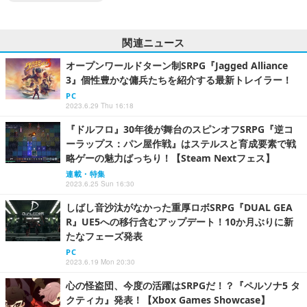
関連ニュース
オープンワールドターン制SRPG『Jagged Alliance
3』個性豊かな傭兵たちを紹介する最新トレイラー！
PC
2023.6.29 Thu 16:18
『ドルフロ』30年後が舞台のスピンオフSRPG『逆コ
ーラップス：パン屋作戦』はステルスと育成要素で戦
略ゲーの魅力ばっちり！【Steam Nextフェス】
連載・特集
2023.6.25 Sun 16:30
しばし音沙汰がなかった重厚ロボSRPG『DUAL GEA
R』UE5への移行含むアップデート！10か月ぶりに新
たなフェーズ発表
PC
2023.6.19 Mon 20:30
心の怪盗団、今度の活躍はSRPGだ！？『ペルソナ5 タ
クティカ』発表！【Xbox Games Showcase】