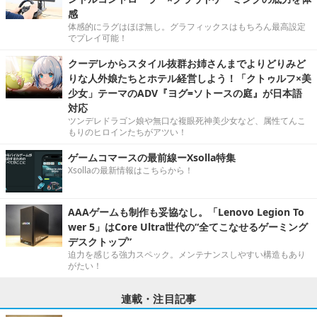
感
体感的にラグはほぼ無し。グラフィックスはもちろん最高設定
でプレイ可能！
クーデレからスタイル抜群お姉さんまでよりどりみど
りな人外娘たちとホテル経営しよう！「クトゥルフ×美
少女」テーマのADV『ヨグ=ソトースの庭』が日本語
対応
ツンデレドラゴン娘や無口な複眼死神美少女など、属性てんこ
もりのヒロインたちがアツい！
ゲームコマースの最前線ーXsolla特集
Xsollaの最新情報はこちらから！
AAAゲームも制作も妥協なし。「Lenovo Legion To
wer 5」はCore Ultra世代の“全てこなせるゲーミング
デスクトップ”
迫力を感じる強力スペック。メンテナンスしやすい構造もあり
がたい！
連載・注目記事