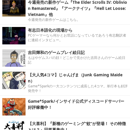
今週発売の新作ゲーム『The Elder Scrolls IV: Oblivio
n Remastered』『アークナイツ』『Hell Let Loose:
Vietnam』他
今週発売の新作ゲームはこちら。
有志日本語化の現場から
PCゲーマーなら何かとお世話になっているであろう有志翻訳者
に連続インタビュー。
吉田輝和のゲームプレイ絵日記
もはやゲムスパの顔！どこかで見かけた吉田さんのゲーム絵日
記
【大人気4コマ】じゃんげま（Junk Gaming Maide
n）
Game*Sparkの一大コンテンツに成長した4コマ。単行本も好評
発売中！
Game*Spark/インサイド公式ディスコードサーバー
好評稼働中！
【大喜利】『新種のゲーミング“蚊”が登場！ その特徴
とは？』回答募集中！