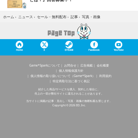
写真・画像
ホーム
›
ニュース
›
セール・無料配布
›
記事
›
Home
X
STEAM
Facebook
YouTube
Game*Sparkについて
お問合せ
広告掲載
会社概要
個人情報保護方針
個人情報の取り扱いについて（Game*Spark）
利用規約
特定商取引法に基づく表記
紹介した商品/サービスを購入、契約した場合に、
売上の一部が弊社サイトに還元されることがあります。
当サイトに掲載の記事・見出し・写真・画像の無断転載を禁じます。
Copyright © 2026 IID, Inc.