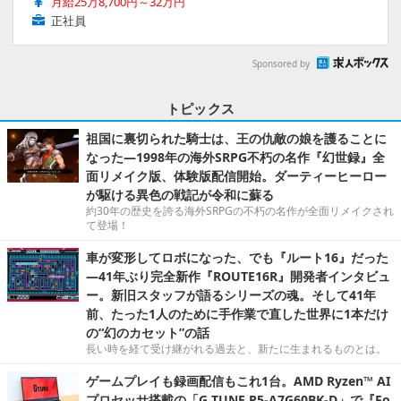
月給25万8,700円～32万円
正社員
Sponsored by
トピックス
祖国に裏切られた騎士は、王の仇敵の娘を護ることに
なった―1998年の海外SRPG不朽の名作『幻世録』全
面リメイク版、体験版配信開始。ダーティーヒーロー
が駆ける異色の戦記が令和に蘇る
約30年の歴史を誇る海外SRPGの不朽の名作が全面リメイクされ
て登場！
車が変形してロボになった、でも『ルート16』だった
―41年ぶり完全新作『ROUTE16R』開発者インタビュ
ー。新旧スタッフが語るシリーズの魂。そして41年
前、たった1人のために手作業で直した世界に1本だけ
の“幻のカセット”の話
長い時を経て受け継がれる過去と、新たに生まれるものとは。
ゲームプレイも録画配信もこれ1台。AMD Ryzen™ AI
プロセッサ搭載の「G TUNE P5-A7G60BK-D」で『Fo