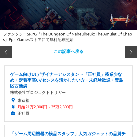
ファンタジーSRPG『The Dungeon Of Naheulbeuk: The Amulet Of Chao
s』Epic Gamesストアにて無料配布開始
この記事へ戻る
ゲーム向けUIデザイナーアシスタント「正社員」残業少な
め・定着率高い/センスを活かしたい方・未経験歓迎・豊島
区西池袋
株式会社プロジェクトトリガー
東京都
月給21万2,300円～35万2,300円
正社員
「ゲーム周辺機器の検品スタッフ」人気ガジェットの品質チ