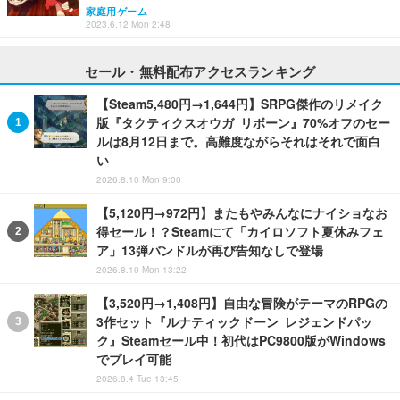
家庭用ゲーム
2023.6.12 Mon 2:48
セール・無料配布アクセスランキング
【Steam5,480円→1,644円】SRPG傑作のリメイク
版『タクティクスオウガ リボーン』70%オフのセー
ルは8月12日まで。高難度ながらそれはそれで面白
い
2026.8.10 Mon 9:00
【5,120円→972円】またもやみんなにナイショなお
得セール！？Steamにて「カイロソフト夏休みフェ
ア」13弾バンドルが再び告知なしで登場
2026.8.10 Mon 13:22
【3,520円→1,408円】自由な冒険がテーマのRPGの
3作セット『ルナティックドーン レジェンドパッ
ク』Steamセール中！初代はPC9800版がWindows
でプレイ可能
2026.8.4 Tue 13:45