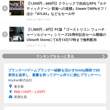
【1,650円→660円】クラシックで自由なRPG『ルナ
ティックドーン 前途への道標』Steamで60%オフ！
ほか『ATLAS』などもセール中
2026.8.5 Wed 13:25
【1,980円→0円】PC版『ゴーストリコン フューチ
ャーソルジャー』シリーズ25周年記念セール開催の
Ubisoft Storeにて8月13日17時まで無料配布
2026.8.7 Fri 1:08
ランキングをもっと見る
プランナー/ゲームプランナー経験を活かす!Unity開発で3D
表現を追求し、裁量を持ってゲーム作りに挑むプランナーへ
AnyKan株式会社
東京都
時給1,550円～2,200円
派遣社員