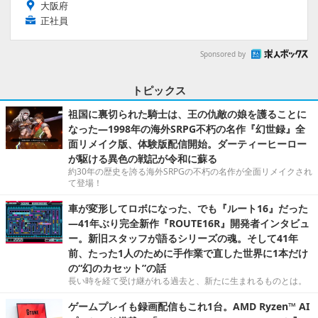
大阪府
正社員
Sponsored by
トピックス
祖国に裏切られた騎士は、王の仇敵の娘を護ることに
なった―1998年の海外SRPG不朽の名作『幻世録』全
面リメイク版、体験版配信開始。ダーティーヒーロー
が駆ける異色の戦記が令和に蘇る
約30年の歴史を誇る海外SRPGの不朽の名作が全面リメイクされ
て登場！
車が変形してロボになった、でも『ルート16』だった
―41年ぶり完全新作『ROUTE16R』開発者インタビュ
ー。新旧スタッフが語るシリーズの魂。そして41年
前、たった1人のために手作業で直した世界に1本だけ
の“幻のカセット”の話
長い時を経て受け継がれる過去と、新たに生まれるものとは。
ゲームプレイも録画配信もこれ1台。AMD Ryzen™ AI