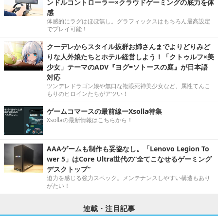
ンドルコントローラー×クラウドゲーミングの底力を体
感
体感的にラグはほぼ無し。グラフィックスはもちろん最高設定
でプレイ可能！
クーデレからスタイル抜群お姉さんまでよりどりみど
りな人外娘たちとホテル経営しよう！「クトゥルフ×美
少女」テーマのADV『ヨグ=ソトースの庭』が日本語
対応
ツンデレドラゴン娘や無口な複眼死神美少女など、属性てんこ
もりのヒロインたちがアツい！
ゲームコマースの最前線ーXsolla特集
Xsollaの最新情報はこちらから！
AAAゲームも制作も妥協なし。「Lenovo Legion To
wer 5」はCore Ultra世代の“全てこなせるゲーミング
デスクトップ”
迫力を感じる強力スペック。メンテナンスしやすい構造もあり
がたい！
連載・注目記事