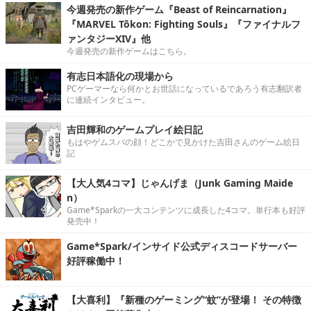
今週発売の新作ゲーム『Beast of Reincarnation』
『MARVEL Tōkon: Fighting Souls』『ファイナルフ
ァンタジーXIV』他
今週発売の新作ゲームはこちら。
有志日本語化の現場から
PCゲーマーなら何かとお世話になっているであろう有志翻訳者
に連続インタビュー。
吉田輝和のゲームプレイ絵日記
もはやゲムスパの顔！どこかで見かけた吉田さんのゲーム絵日
記
【大人気4コマ】じゃんげま（Junk Gaming Maide
n）
Game*Sparkの一大コンテンツに成長した4コマ。単行本も好評
発売中！
Game*Spark/インサイド公式ディスコードサーバー
好評稼働中！
【大喜利】『新種のゲーミング“蚊”が登場！ その特徴