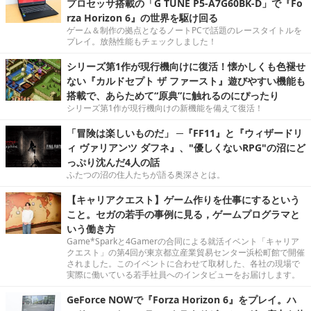
プロセッサ搭載の「G TUNE P5-A7G60BK-D」で『Fo
rza Horizon 6』の世界を駆け回る
ゲーム＆制作の拠点となるノートPCで話題のレースタイトルを
プレイ。放熱性能もチェックしました！
シリーズ第1作が現行機向けに復活！懐かしくも色褪せ
ない『カルドセプト ザ ファースト』遊びやすい機能も
搭載で、あらためて“原典”に触れるのにぴったり
シリーズ第1作が現行機向けの新機能を備えて復活！
「冒険は楽しいものだ」 ─『FF11』と『ウィザードリ
ィ ヴァリアンツ ダフネ』、"優しくないRPG"の沼にど
っぷり沈んだ4人の話
ふたつの沼の住人たちが語る奥深さとは。
【キャリアクエスト】ゲーム作りを仕事にするという
こと。セガの若手の事例に見る，ゲームプログラマと
いう働き方
Game*Sparkと4Gamerの合同による就活イベント「キャリア
クエスト」の第4回が東京都立産業貿易センター浜松町館で開催
されました。このイベントに合わせて取材した、各社の現場で
実際に働いている若手社員へのインタビューをお届けします。
GeForce NOWで『Forza Horizon 6』をプレイ。ハ