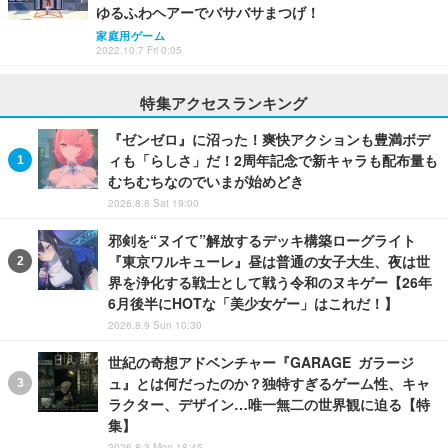
ゆるふわヘアーでバサバサまつげ！
家庭用ゲーム
2022.10.7 Fri 0:05
特集アクセスランキング
『ゼンゼロ』に沼った！爽快アクションも豊満ボデ
ィも「らしさ」だ！2周年記念で新キャラも配布量も
むちむちなのでいまが始めどき
2026.8.8 Sat 19:00
邪剣を“ヌイて”解放するデッキ構築ローグライト
『東京ワルキューレ』昼は普通の女子大生、夜は世
界を浄化する戦士として戦う令和のヌキゲー【26年
6月後半にHOTな「美少女ゲー」はこれだ！】
2026.8.9 Sun 10:30
世紀の奇想アドベンチャー『GARAGE ガラージ
ュ』とは何だったのか？独特すぎるゲーム性、キャ
ラクター、デザイン…唯一無二の世界観に迫る【特
集】
2026.8.3 Mon 18:45