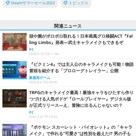
Steamサマーセール2023
トピックス
関連ニュース
頭や腕がポロポロ取れる！日本画風グロ格闘ACT『Fal
ling Limbs』発表―武士キャラメイクもできるぞ
PC
2023.6.13 Tue 11:56
『ピクミン4』では主人公のキャラメイクも可能！物語
冒頭を紹介する「プロローグトレイラー」公開
家庭用ゲーム
2023.6.6 Tue 23:06
TRPGのキャラメイク最高！最強キャラをひたすら作り
つづける人気ボドゲ『ロールプレイヤー』デジタル版
が正式リリース―え、冒険に出るんじゃないの？
PC
2023.4.21 Fri 13:44
『ポケモン スカーレット・バイオレット』の「キャラ
メイク」で作れる“可愛さ”は性別を超えた!? 男の子も