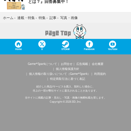
とは？』回答募集中！
写真・画像
ホーム
›
連載・特集
›
特集
›
記事
›
Home
X
STEAM
Facebook
YouTube
Game*Sparkについて
お問合せ
広告掲載
会社概要
個人情報保護方針
個人情報の取り扱いについて（Game*Spark）
利用規約
特定商取引法に基づく表記
紹介した商品/サービスを購入、契約した場合に、
売上の一部が弊社サイトに還元されることがあります。
当サイトに掲載の記事・見出し・写真・画像の無断転載を禁じます。
Copyright © 2026 IID, Inc.