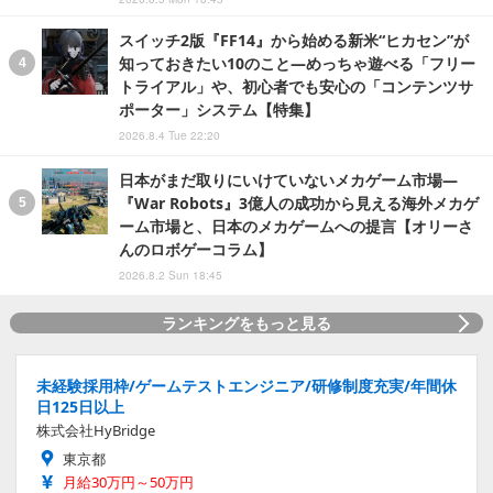
スイッチ2版『FF14』から始める新米“ヒカセン”が
知っておきたい10のこと―めっちゃ遊べる「フリー
トライアル」や、初心者でも安心の「コンテンツサ
ポーター」システム【特集】
2026.8.4 Tue 22:20
日本がまだ取りにいけていないメカゲーム市場―
『War Robots』3億人の成功から見える海外メカゲ
ーム市場と、日本のメカゲームへの提言【オリーさ
んのロボゲーコラム】
2026.8.2 Sun 18:45
ランキングをもっと見る
未経験採用枠/ゲームテストエンジニア/研修制度充実/年間休
日125日以上
株式会社HyBridge
東京都
月給30万円～50万円