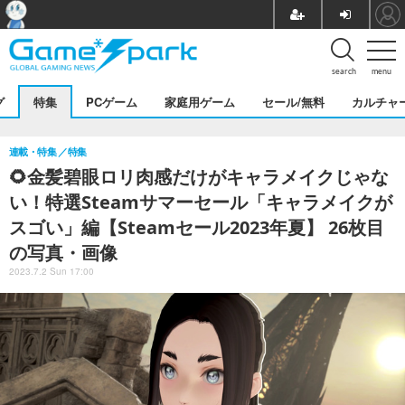
search
menu
グ
特集
PCゲーム
家庭用ゲーム
セール/無料
カルチャ
連載・特集
特集
🌻金髪碧眼ロリ肉感だけがキャラメイクじゃな
い！特選Steamサマーセール「キャラメイクが
スゴい」編【Steamセール2023年夏】 26枚目
の写真・画像
2023.7.2 Sun 17:00