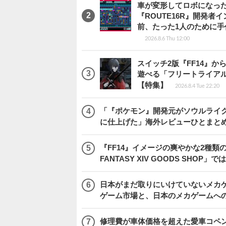
車が変形してロボになった
『ROUTE16R』開発
前、たった1人のために手
2026.8.6 Thu 12:00
スイッチ2版『FF14』
遊べる「フリートライア
【特集】
2026.8.4 Tue 22:20
「『ポケモン』開発元がソウルライク
に仕上げた」海外レビューひとまとめ『Beast
『FF14』イメージの爽やかな2種類
FANTASY XIV GOODS SHO
日本がまだ取りにいけていないメカゲー
ゲーム市場と、日本のメカゲームへ
修理費が車体価格を超えた愛車コペ