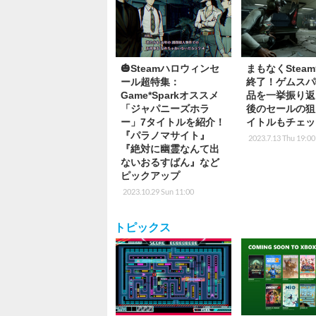
🎃Steamハロウィンセ
まもなくStea
ール超特集：
終了！ゲムスパ
Game*Sparkオススメ
品を一挙振り返
「ジャパニーズホラ
後のセールの狙
ー」7タイトルを紹介！
イトルもチェッ
『パラノマサイト』
2023.7.13 Thu 19:00
『絶対に幽霊なんて出
ないおるすばん』など
ピックアップ
2023.10.29 Sun 11:00
トピックス