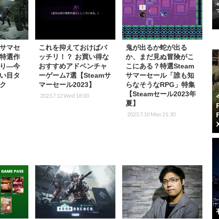
mサマセ
これを抑えておけばバ
鬼が出るか蛇が出る
特選作
ッチリ！？ お買い得な
か、まだ見ぬ冒険がこ
り―今
おすすめアドベンチャ
こにある？特選Steam
い目タ
ーゲーム7選【Steamサ
サマーセール「誰も知
ク
マーセール2023】
らなそうなRPG」特集
【Steamセール2023年
2023.7.12 Wed 18:00
夏】
2023.7.10 Mon 21:30