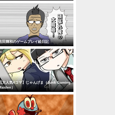
吉田輝和のゲームプレイ絵日記
【大人気4コマ】じゃんげま（Junk Gaming
Maiden）