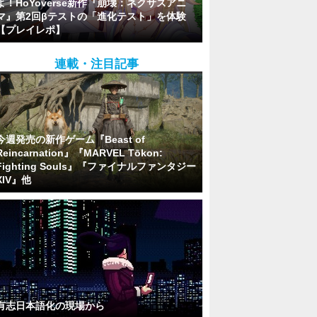
よ！HoYoverse新作『崩壊：ネクサスアニ
マ』第2回βテストの「進化テスト」を体験
【プレイレポ】
連載・注目記事
今週発売の新作ゲーム『Beast of
Reincarnation』『MARVEL Tōkon:
Fighting Souls』『ファイナルファンタジー
XIV』他
有志日本語化の現場から