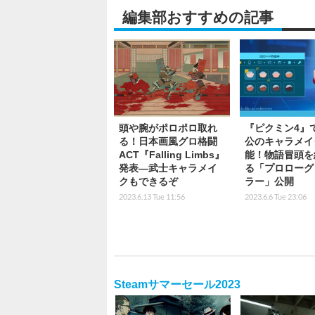
編集部おすすめの記事
頭や腕がポロポロ取れ
『ピクミン4』
る！日本画風グロ格闘
公のキャラメイ
ACT『Falling Limbs』
能！物語冒頭を
発表―武士キャラメイ
る「プロローグ
クもできるぞ
ラー」公開
2023.6.13 Tue 11:56
2023.6.6 Tue 23:06
Steamサマーセール2023