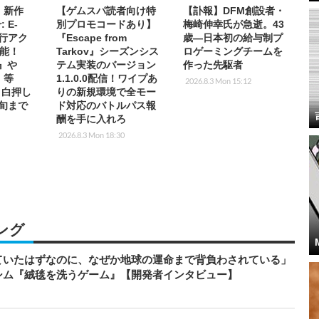
s】新作
【ゲムスパ読者向け特
【訃報】DFM創設者・
: E-
別プロモコードあり】
梅崎伸幸氏が急逝。43
先行アク
『Escape from
歳―日本初の給与制プ
能！
Tarkov』シーズンシス
ロゲーミングチームを
2』や
テム実装のバージョン
作った先駆者
T』等
1.1.0.0配信！ワイプあ
2026.8.3 Mon 15:12
放目白押し
りの新規環境で全モー
中旬まで
ド対応のバトルパス報
酬を手に入れろ
2026.8.3 Mon 18:30
ング
ていたはずなのに、なぜか地球の運命まで背負わされている」
シム『絨毯を洗うゲーム』【開発者インタビュー】