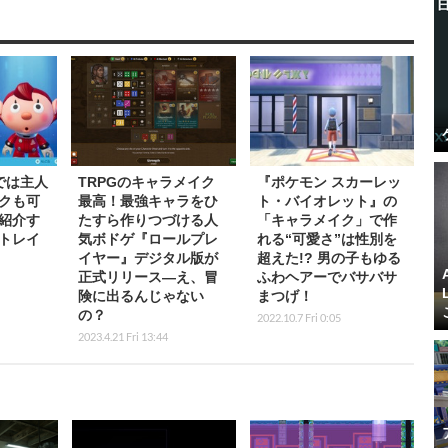
では主人
TRPGのキャラメイク
『ポケモン スカーレッ
クも可
最高！最強キャラをひ
ト・バイオレット』の
紹介す
たすら作りつづける人
「キャラメイク」で作
トレイ
気ボドゲ『ロールプレ
れる“可愛さ”は性別を
イヤー』デジタル版が
超えた!? 男の子もゆる
正式リリース―え、冒
ふわヘアーでバサバサ
険に出るんじゃない
まつげ！
の？
2022.10.7 Fri 0:05
2023.4.21 Fri 13:44