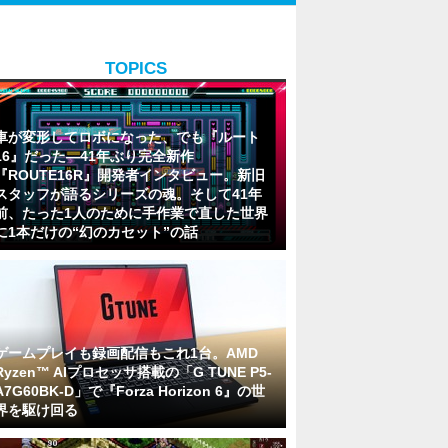
TOPICS
車が変形してロボになった、でも『ルート
16』だった―41年ぶり完全新作
『ROUTE16R』開発者インタビュー。新旧
スタッフが語るシリーズの魂。そして41年
前、たった1人のために手作業で直した世界
に1本だけの“幻のカセット”の話
ゲームプレイも録画配信もこれ1台。AMD
Ryzen™ AIプロセッサ搭載の「G TUNE P5-
A7G60BK-D」で『Forza Horizon 6』の世
界を駆け回る