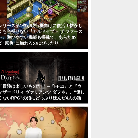
シリーズ第1作が現行機向けに復活！懐かし
くも色褪せない『カルドセプト ザ ファース
ト』遊びやすい機能も搭載で、あらため
て“原典”に触れるのにぴったり
「冒険は楽しいものだ」 ─『FF11』と『ウ
ィザードリィ ヴァリアンツ ダフネ』、"優し
くないRPG"の沼にどっぷり沈んだ4人の話