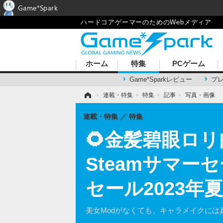
Game*Spark
ハードコアゲーマーのためのWebメディア
ホーム
特集
PCゲーム
Game*Sparkレビュー
プ
ホーム
›
連載・特集
›
特集
›
記事
›
写真・画像
連載・特集
特集
🌻金髪碧眼ロ
Steamサマー
セール2023年
美女Modがなくても、キャラメイクには