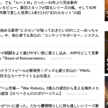
、でも『ルート16』だった―41年ぶり完全新作
者インタビュー。新旧スタッフが語るシリーズの魂。そして41年
作業で直した世界に1本だけの“幻のカセット”の話
から始める新米“ヒカセン”が知っておきたい10のこと―めっちゃ
ル」や、初心者でも安心の「コンテンツサポーター」システム
の戦闘をより遊びやすい形に落とし込み、ARPGとして見事
 of Reincarnation』
2026.8.4 Tue 15:00
のクラフトビールが新発売！グッズも盛り沢山の「FINAL
P」では巨大なエーテライトもお出迎え
2026.8.6 Thu 12:15
ム市場―『War Robots』3億人の成功から見える海外メカ
の提言【オリーさんのロボゲーコラム】
2026.8.2 Sun 18:45
ンがついに逝った。だから鬱憤晴らしに待ち遠しいシリーズ新