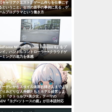
【キャリアクエスト】ゲーム作りを仕事にす
るということ。セガの若手の事例に見る，ゲ
ームプログラマという働き方
GeForce NOWで『Forza Horizon 6』をプ
レイ。ハンドルコントローラー×クラウドゲ
ーミングの底力を体感
クーデレからスタイル抜群お姉さんまでより
どりみどりな人外娘たちとホテル経営しよ
う！「クトゥルフ×美少女」テーマの
ADV『ヨグ=ソトースの庭』が日本語対応