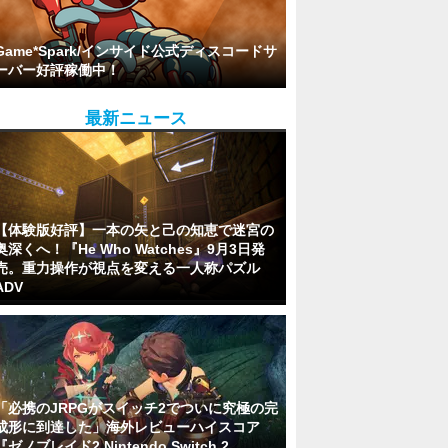
Game*Spark/インサイド公式ディスコードサ
ーバー好評稼働中！
最新ニュース
【体験版好評】一本の矢と己の知恵で迷宮の
奥深くへ！『He Who Watches』9月3日発
売。重力操作が視点を変える一人称パズル
ADV
「必携のJRPGがスイッチ2でついに究極の完
成形に到達した」海外レビューハイスコア
『ゼノブレイド2 Nintendo Switch 2